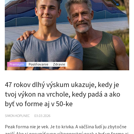
Premium
Posilňovanie
Zdravie
47 rokov dlhý výskum ukazuje, kedy je
tvoj výkon na vrchole, kedy padá a ako
byť vo forme aj v 50-ke
SIMON KOPUNEC
03.03.2026
Peak forma nie je vek. Je to krivka. A väčšina ľudí ju zbytočne
zničí. Ako si posunúť svon výkonnostný peak a byť vo forme aj