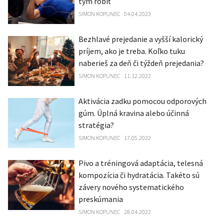
tým robiť
SIMON KOPUNEC
04.04.2023
Bezhlavé prejedanie a vyšší kalorický
príjem, ako je treba. Koľko tuku
naberieš za deň či týždeň prejedania?
SIMON KOPUNEC
11.12.2022
Aktivácia zadku pomocou odporových
gúm. Úplná kravina alebo účinná
stratégia?
SIMON KOPUNEC
17.05.2022
Pivo a tréningová adaptácia, telesná
kompozícia či hydratácia. Takéto sú
závery nového systematického
preskúmania
SIMON KOPUNEC
28.04.2022