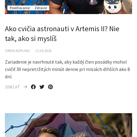
Posilňovanie
Zdravie
Ako cvičia astronauti v Artemis II? Nie
tak, ako si myslíš
SIMON KOPUNEC
11.04.2026
Zariadenie je navrhnuté tak, aby každý člen posádky mohol
cvičiť 30 nepretržitých minút denne pri misiách dlhších ako 8
dní.
ZDIEĽAŤ