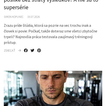
supersérie
SIMON KOPUNEC
19.07.2026
Zrazu príde štúdia, ktorá sa pozrie na vec trochu inak a
človek si povie: Počkať, takže doteraz sme všetci zbytočne
trpeli? Najnovšia práca testovala zaujímavý tréningový
prístup.
ZDIEĽAŤ