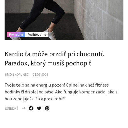
Premium
Posilňovanie
Kardio ťa môže brzdiť pri chudnutí.
Paradox, ktorý musíš pochopiť
SIMON KOPUNEC
01.05.2026
Tvoje telo sa na energiu pozerá úplne inak než fitness
hodinky či displej na páse. Ako funguje kompenzácia, ako s
ňou zabojuješ a čo v praxi robiť?
ZDIEĽAŤ