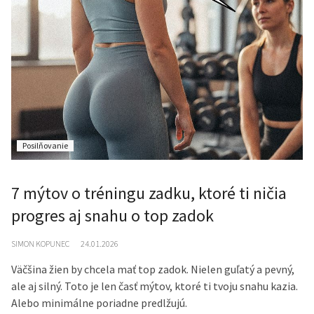
Posilňovanie
7 mýtov o tréningu zadku, ktoré ti ničia
progres aj snahu o top zadok
SIMON KOPUNEC
24.01.2026
Väčšina žien by chcela mať top zadok. Nielen guľatý a pevný,
ale aj silný. Toto je len časť mýtov, ktoré ti tvoju snahu kazia.
Alebo minimálne poriadne predlžujú.