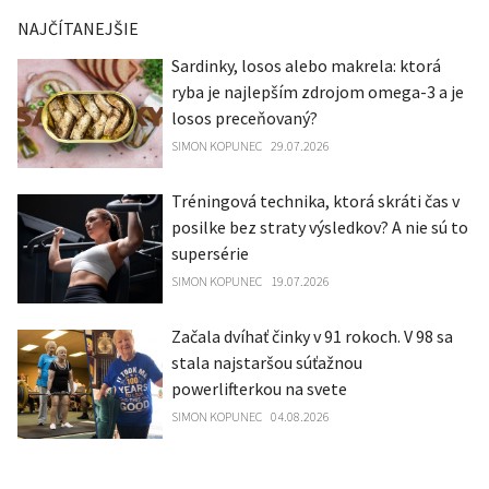
NAJČÍTANEJŠIE
Sardinky, losos alebo makrela: ktorá
ryba je najlepším zdrojom omega-3 a je
losos preceňovaný?
SIMON KOPUNEC
29.07.2026
Tréningová technika, ktorá skráti čas v
posilke bez straty výsledkov? A nie sú to
supersérie
SIMON KOPUNEC
19.07.2026
Začala dvíhať činky v 91 rokoch. V 98 sa
stala najstaršou súťažnou
powerlifterkou na svete
SIMON KOPUNEC
04.08.2026