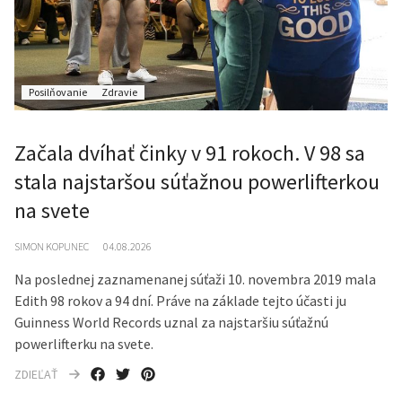
Posilňovanie
Zdravie
Začala dvíhať činky v 91 rokoch. V 98 sa
stala najstaršou súťažnou powerlifterkou
na svete
SIMON KOPUNEC
04.08.2026
Na poslednej zaznamenanej súťaži 10. novembra 2019 mala
Edith 98 rokov a 94 dní. Práve na základe tejto účasti ju
Guinness World Records uznal za najstaršiu súťažnú
powerlifterku na svete.
ZDIEĽAŤ