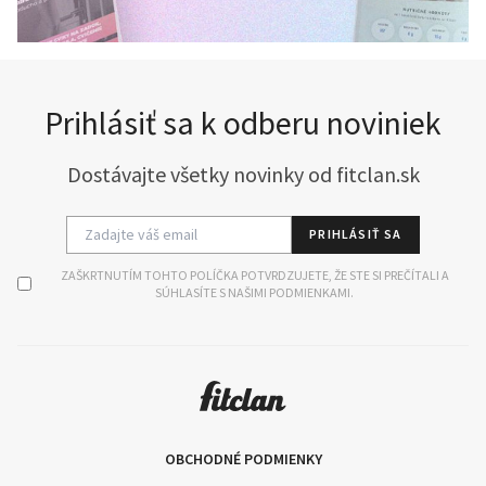
Prihlásiť sa k odberu noviniek
Dostávajte všetky novinky od fitclan.sk
PRIHLÁSIŤ SA
ZAŠKRTNUTÍM TOHTO POLÍČKA POTVRDZUJETE, ŽE STE SI PREČÍTALI A
SÚHLASÍTE S NAŠIMI PODMIENKAMI.
OBCHODNÉ PODMIENKY