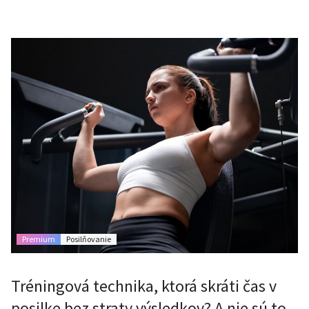
Premium
Posilňovanie
Tréningová technika, ktorá skráti čas v
posilke bez straty výsledkov? A nie sú to