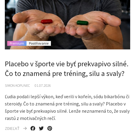
Premium
Posilňovanie
Placebo v športe vie byť prekvapivo silné.
Čo to znamená pre tréning, silu a svaly?
SIMON KOPUNEC
01.07.2026
Ľudia podali lepší výkon, keď verili v kofeín, sódu bikarbónu či
steroidy. Čo to znamená pre tréning, silu a svaly? Placebo v
športe vie byť prekvapivo silné. Lenže neznamená to, že svaly
rastú z motivačných rečí.
ZDIEĽAŤ