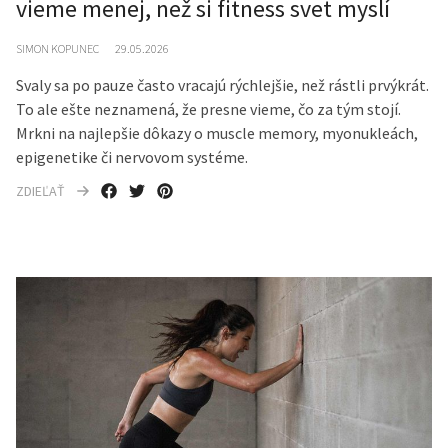
vieme menej, než si fitness svet myslí
SIMON KOPUNEC
29.05.2026
Svaly sa po pauze často vracajú rýchlejšie, než rástli prvýkrát.
To ale ešte neznamená, že presne vieme, čo za tým stojí.
Mrkni na najlepšie dôkazy o muscle memory, myonukleách,
epigenetike či nervovom systéme.
ZDIEĽAŤ