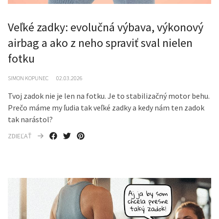
Veľké zadky: evolučná výbava, výkonový
airbag a ako z neho spraviť sval nielen
fotku
SIMON KOPUNEC
02.03.2026
Tvoj zadok nie je len na fotku. Je to stabilizačný motor behu.
Prečo máme my ľudia tak veľké zadky a kedy nám ten zadok
tak narástol?
ZDIEĽAŤ