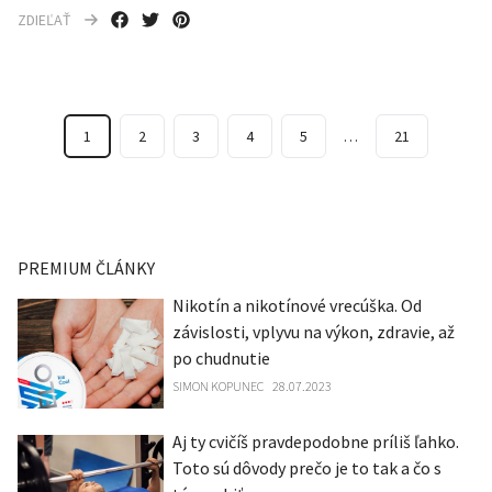
ZDIEĽAŤ
1
2
3
4
5
…
21
PREMIUM ČLÁNKY
Nikotín a nikotínové vrecúška. Od
závislosti, vplyvu na výkon, zdravie, až
po chudnutie
SIMON KOPUNEC
28.07.2023
Aj ty cvičíš pravdepodobne príliš ľahko.
Toto sú dôvody prečo je to tak a čo s