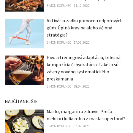
SIMON KOPUNEC
11.12.2022
Aktivácia zadku pomocou odporových
gúm. Úplná kravina alebo účinná
stratégia?
SIMON KOPUNEC
17.05.2022
Pivo a tréningová adaptácia, telesná
kompozícia či hydratácia. Takéto sú
závery nového systematického
preskúmania
SIMON KOPUNEC
28.04.2022
NAJČÍTANEJŠIE
Maslo, margarín a zdravie. Prečo
niektorí ľudia robia z masla superfood?
SIMON KOPUNEC
07.07.2026