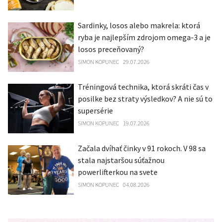
Sardinky, losos alebo makrela: ktorá
ryba je najlepším zdrojom omega-3 a je
losos preceňovaný?
SIMON KOPUNEC
29.07.2026
Tréningová technika, ktorá skráti čas v
posilke bez straty výsledkov? A nie sú to
supersérie
SIMON KOPUNEC
19.07.2026
Začala dvíhať činky v 91 rokoch. V 98 sa
stala najstaršou súťažnou
powerlifterkou na svete
SIMON KOPUNEC
04.08.2026