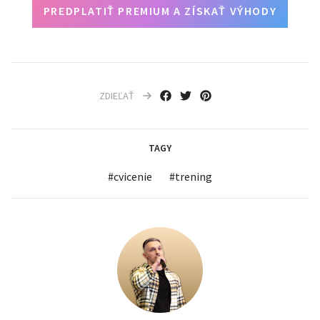
PREDPLATIŤ PREMIUM A ZÍSKAŤ VÝHODY
ZDIEĽAŤ
TAGY
#
cvicenie
#
trening