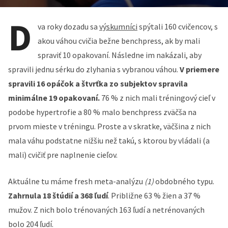
D
va roky dozadu sa
výskumníci
spýtali 160 cvičencov, s
akou váhou cvičia bežne benchpress, ak by mali
spraviť 10 opakovaní. Následne im nakázali, aby
spravili jednu sérku do zlyhania s vybranou váhou.
V priemere
spravili 16 opáčok a štvrťka zo subjektov spravila
minimálne 19 opakovaní.
76 % z nich mali tréningový cieľ v
podobe hypertrofie a 80 % malo benchpress zväčša na
prvom mieste v tréningu. Proste a v skratke, väčšina z nich
mala váhu podstatne nižšiu než takú, s ktorou by vládali (a
mali) cvičiť pre naplnenie cieľov.
Aktuálne tu máme fresh meta-analýzu
(1)
obdobného typu.
Zahrnula 18 štúdií a 368 ľudí
. Približne 63 % žien a 37 %
mužov. Z nich bolo trénovaných 163 ľudí a netrénovaných
bolo 204 ľudí.