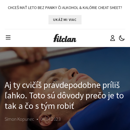
CHCEŠ MAŤ LETO BEZ PANIKY ČI ALKOHOL & KALÓRIE CHEAT SHEET?
UKÁŽ MI VIAC
Aj ty cvičíš pravdepodobne príliš
ľahko. Toto sú dôvody prečo je to
tak a čo s tým robiť
Simon Kopunec
•
04.04.2023