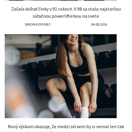
Začala dvíhať činky v 91 rokoch. V 98 sa stala najstaršou
súťažnou powerlifterkou na svete
SIMON KOPUNEC
04.08.2026
Nový výskum ukazuje, že medzi sériami by si nemal len tak