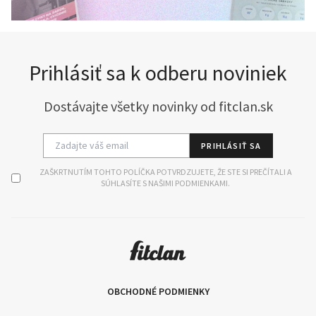
Prihlásiť sa k odberu noviniek
Dostávajte všetky novinky od fitclan.sk
PRIHLÁSIŤ SA
ZAŠKRTNUTÍM TOHTO POLÍČKA POTVRDZUJETE, ŽE STE SI PREČÍTALI A
SÚHLASÍTE S NAŠIMI PODMIENKAMI.
OBCHODNÉ PODMIENKY