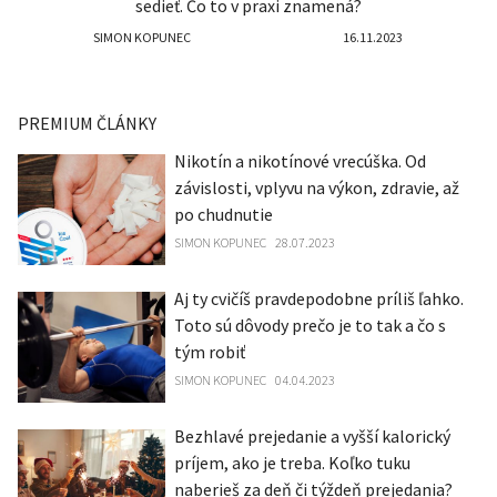
sedieť. Čo to v praxi znamená?
SIMON KOPUNEC
16.11.2023
PREMIUM ČLÁNKY
Nikotín a nikotínové vrecúška. Od
závislosti, vplyvu na výkon, zdravie, až
po chudnutie
SIMON KOPUNEC
28.07.2023
Aj ty cvičíš pravdepodobne príliš ľahko.
Toto sú dôvody prečo je to tak a čo s
tým robiť
SIMON KOPUNEC
04.04.2023
Bezhlavé prejedanie a vyšší kalorický
príjem, ako je treba. Koľko tuku
naberieš za deň či týždeň prejedania?