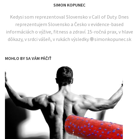
SIMON KOPUNEC
Kedysi som reprezentoval Slovensko v Call of Duty. Dnes
reprezentujem Slovensko a Česko v evidence-based
informáciách o výžive, fitness a zdraví. 15-ročná prax, v hlave
dôkazy, v srdci vášeň, v rukách výsledky. 🌐 simonkopunec.sk
MOHLO BY SA VÁM PÁČIŤ