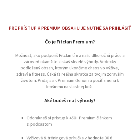
PRE PRÍSTUP K PREMIUM OBSAHU JE NUTNÉ SA PRIHLÁSIŤ
Čo je Fitclan Premium?
Možnosť, ako podporíš Fitclan tím a našu dlhoročnú prácu a
zároveň okamžite získaš skvelé výhody. Vedecky
podložený obsah, ktorým ukončíme chaos vo výžive,
zdraví a fitness. Čaká ťa reálna skratka za tvojim zdravším
životom. Pridaj sa k Premium členom a pocíť zmenu k
lepšiemu na vlastnej koži.
Aké budeš mať výhody?
Odomkneš si prístup k 450+ Premium článkom
& podcastom
Výživová & tréningová príručka v hodnote 30 €