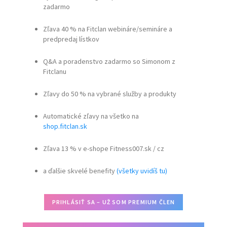
zadarmo
Zľava 40 % na Fitclan webináre/semináre a
predpredaj lístkov
Q&A a poradenstvo zadarmo so Simonom z
Fitclanu
Zľavy do 50 % na vybrané služby a produkty
Automatické zľavy na všetko na
shop.fitclan.sk
Zľava 13 % v e-shope Fitness007.sk / cz
a ďalšie skvelé benefity
(všetky uvidíš tu)
PRIHLÁSIŤ SA – UŽ SOM PREMIUM ČLEN