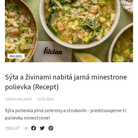
Recepty
Sýta a živinami nabitá jarná minestrone
polievka (Recept)
SIMONA MALKOVÁ
24.05.2024
Sýta polievka plná zeleniny a strukovín - predstavujeme ti
polievku minestrone!
ZDIEĽAŤ