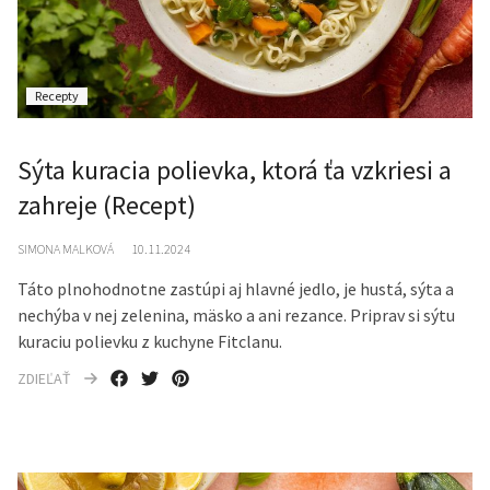
Recepty
Sýta kuracia polievka, ktorá ťa vzkriesi a
zahreje (Recept)
SIMONA MALKOVÁ
10.11.2024
Táto plnohodnotne zastúpi aj hlavné jedlo, je hustá, sýta a
nechýba v nej zelenina, mäsko a ani rezance. Priprav si sýtu
kuraciu polievku z kuchyne Fitclanu.
ZDIEĽAŤ