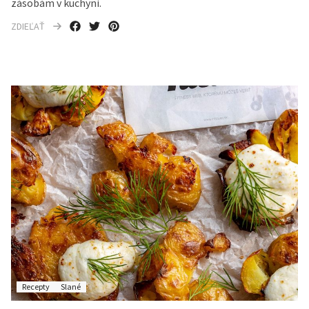
zásobám v kuchyni.
ZDIEĽAŤ
Recepty
Slané