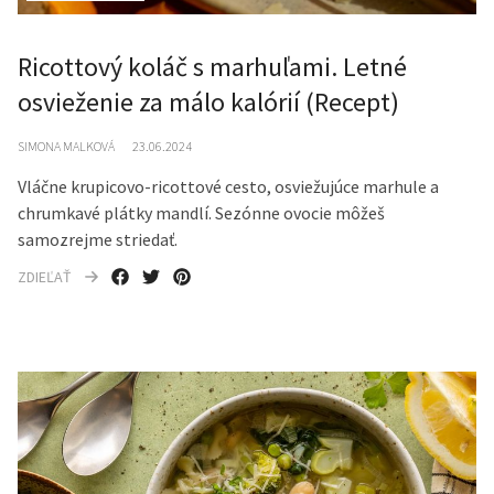
Ricottový koláč s marhuľami. Letné
osvieženie za málo kalórií (Recept)
SIMONA MALKOVÁ
23.06.2024
Vláčne krupicovo-ricottové cesto, osviežujúce marhule a
chrumkavé plátky mandlí. Sezónne ovocie môžeš
samozrejme striedať.
ZDIEĽAŤ