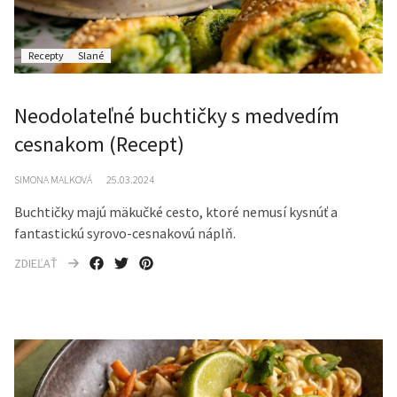
Recepty
Slané
Neodolateľné buchtičky s medvedím
cesnakom (Recept)
SIMONA MALKOVÁ
25.03.2024
Buchtičky majú mäkučké cesto, ktoré nemusí kysnúť a
fantastickú syrovo-cesnakovú náplň.
ZDIEĽAŤ