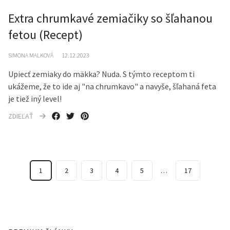
Extra chrumkavé zemiačiky so šľahanou
fetou (Recept)
SIMONA MALKOVÁ
12.12.2023
Upiecť zemiaky do mäkka? Nuda. S týmto receptom ti
ukážeme, že to ide aj "na chrumkavo" a navyše, šľahaná feta
je tiež iný level!
ZDIEĽAŤ
1
2
3
4
5
…
17