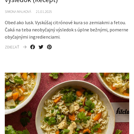
SIMONA MALKOVÁ
21.01.2025
Obed ako lusk. Vyskúšaj citrónové kura so zemiakmi a fetou.
Čaká na teba neobyčajný výsledok s úplne bežnými, pomerne
obyčajnými ingredienciami.
ZDIEĽAŤ