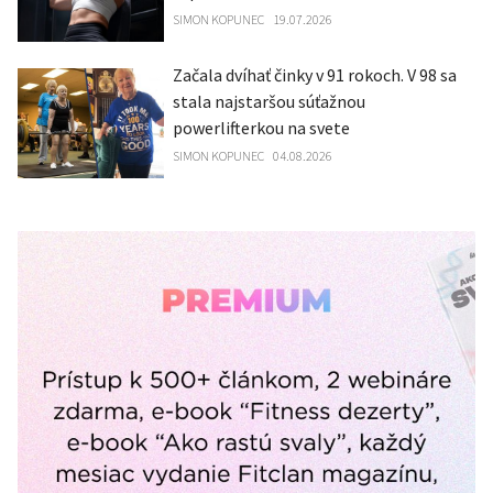
SIMON KOPUNEC
19.07.2026
Začala dvíhať činky v 91 rokoch. V 98 sa
stala najstaršou súťažnou
powerlifterkou na svete
SIMON KOPUNEC
04.08.2026