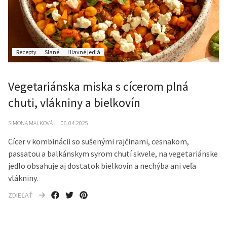
Recepty
Slané
Hlavné jedlá
Vegetariánska miska s cícerom plná
chuti, vlákniny a bielkovín
SIMONA MALKOVÁ
06.04.2025
Cícer v kombinácii so sušenými rajčinami, cesnakom,
passatou a balkánskym syrom chutí skvele, na vegetariánske
jedlo obsahuje aj dostatok bielkovín a nechýba ani veľa
vlákniny.
ZDIEĽAŤ