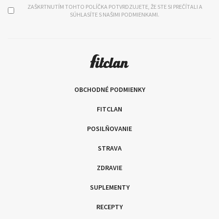
ZAŠKRTNUTÍM TOHTO POLÍČKA POTVRDZUJETE, ŽE STE SI PREČÍTALI A
SÚHLASÍTE S NAŠIMI PODMIENKAMI.
OBCHODNÉ PODMIENKY
FITCLAN
POSILŇOVANIE
STRAVA
ZDRAVIE
SUPLEMENTY
RECEPTY