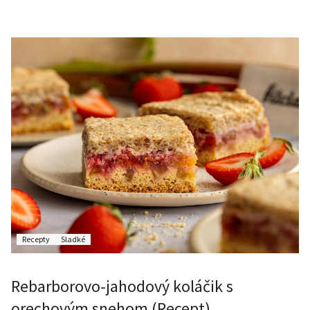
Recepty
Sladké
Rebarborovo-jahodový koláčik s
orechovým snehom (Recept)