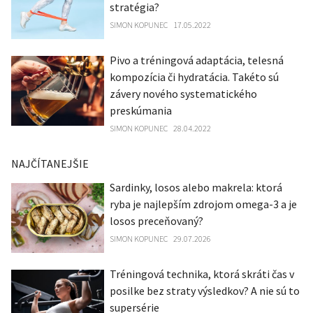
stratégia?
SIMON KOPUNEC
17.05.2022
Pivo a tréningová adaptácia, telesná
kompozícia či hydratácia. Takéto sú
závery nového systematického
preskúmania
SIMON KOPUNEC
28.04.2022
NAJČÍTANEJŠIE
Sardinky, losos alebo makrela: ktorá
ryba je najlepším zdrojom omega-3 a je
losos preceňovaný?
SIMON KOPUNEC
29.07.2026
Tréningová technika, ktorá skráti čas v
posilke bez straty výsledkov? A nie sú to
supersérie