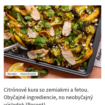
Recepty
Hlavné jedlá
Citrónové kura so zemiakmi a fetou.
Obyčajné ingrediencie, no neobyčajný
výsledok (Recept)