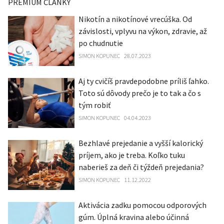
PREMIUM ČLÁNKY
Nikotín a nikotínové vrecúška. Od
závislosti, vplyvu na výkon, zdravie, až
po chudnutie
SIMON KOPUNEC
28.07.2023
Aj ty cvičíš pravdepodobne príliš ľahko.
Toto sú dôvody prečo je to tak a čo s
tým robiť
SIMON KOPUNEC
04.04.2023
Bezhlavé prejedanie a vyšší kalorický
príjem, ako je treba. Koľko tuku
naberieš za deň či týždeň prejedania?
SIMON KOPUNEC
11.12.2022
Aktivácia zadku pomocou odporových
gúm. Úplná kravina alebo účinná