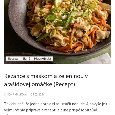
Recepty
Slané
Hlavné jedlá
Rezance s mäskom a zeleninou v
arašidovej omáčke (Recept)
SIMONA MALKOVÁ
04.02.2024
Tak chutné, že jedna porcia ti asi stačiť nebude. A navyše je tu
veľmi rýchla príprava a recept je plne prispôsobiteľný