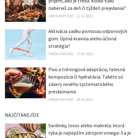
príjem, ako je treba. Koľko tuku
naberieš za deň či týždeň prejedania?
SIMON KOPUNEC
11.12.2022
Aktivácia zadku pomocou odporových
gúm. Úplná kravina alebo účinná
stratégia?
SIMON KOPUNEC
17.05.2022
Pivo a tréningová adaptácia, telesná
kompozícia či hydratácia. Takéto sú
závery nového systematického
preskúmania
SIMON KOPUNEC
28.04.2022
NAJČÍTANEJŠIE
Sardinky, losos alebo makrela: ktorá
ryba je najlepším zdrojom omega-3 a je