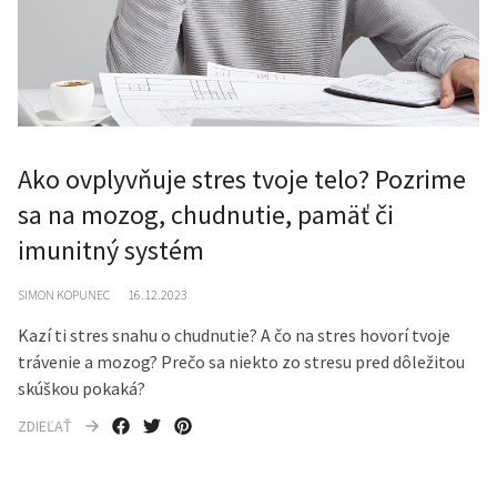
Ako ovplyvňuje stres tvoje telo? Pozrime
sa na mozog, chudnutie, pamäť či
imunitný systém
SIMON KOPUNEC
16.12.2023
Kazí ti stres snahu o chudnutie? A čo na stres hovorí tvoje
trávenie a mozog? Prečo sa niekto zo stresu pred dôležitou
skúškou pokaká?
ZDIEĽAŤ