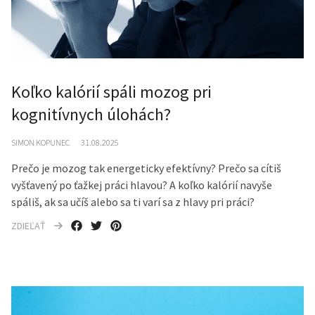
Koľko kalórií spáli mozog pri
kognitívnych úlohách?
SIMON KOPUNEC
31.08.2025
Prečo je mozog tak energeticky efektívny? Prečo sa cítiš
vyšťavený po ťažkej práci hlavou? A koľko kalórií navyše
spáliš, ak sa učíš alebo sa ti varí sa z hlavy pri práci?
ZDIEĽAŤ