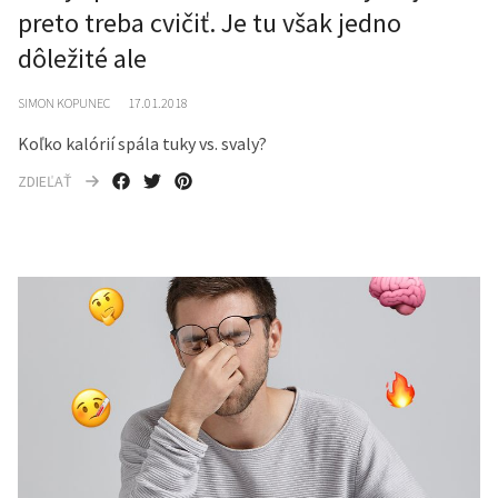
preto treba cvičiť. Je tu však jedno
dôležité ale
SIMON KOPUNEC
17.01.2018
Koľko kalórií spála tuky vs. svaly?
ZDIEĽAŤ