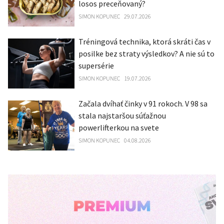
losos preceňovaný?
SIMON KOPUNEC
29.07.2026
Tréningová technika, ktorá skráti čas v
posilke bez straty výsledkov? A nie sú to
supersérie
SIMON KOPUNEC
19.07.2026
Začala dvíhať činky v 91 rokoch. V 98 sa
stala najstaršou súťažnou
powerlifterkou na svete
SIMON KOPUNEC
04.08.2026