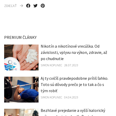
ZDIEĽAŤ
PREMIUM ČLÁNKY
Nikotín a nikotínové vrecúška. Od
závislosti, vplyvu na výkon, zdravie, až
po chudnutie
SIMON KOPUNEC
28.07.2023
Aj ty cvičíš pravdepodobne príliš ľahko.
Toto sú dôvody prečo je to tak a čo s
tým robiť
SIMON KOPUNEC
04.04.2023
Bezhlavé prejedanie a vyšší kalorický