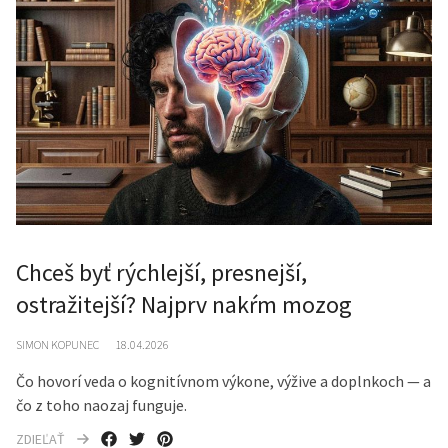
Chceš byť rýchlejší, presnejší,
ostražitejší? Najprv nakŕm mozog
SIMON KOPUNEC
18.04.2026
Čo hovorí veda o kognitívnom výkone, výžive a doplnkoch — a
čo z toho naozaj funguje.
ZDIEĽAŤ