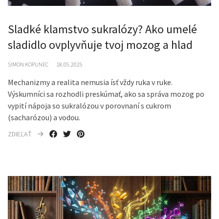
Sladké klamstvo sukralózy? Ako umelé
sladidlo ovplyvňuje tvoj mozog a hlad
SIMON KOPUNEC
18.05.2025
Mechanizmy a realita nemusia ísť vždy ruka v ruke.
Výskumníci sa rozhodli preskúmať, ako sa správa mozog po
vypití nápoja so sukralózou v porovnaní s cukrom
(sacharózou) a vodou.
ZDIEĽAŤ