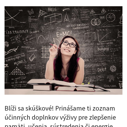
Blíži sa skúškové! Prinášame ti zoznam
účinných doplnkov výživy pre zlepšenie
pamäti, učenia, sústredenia či energie