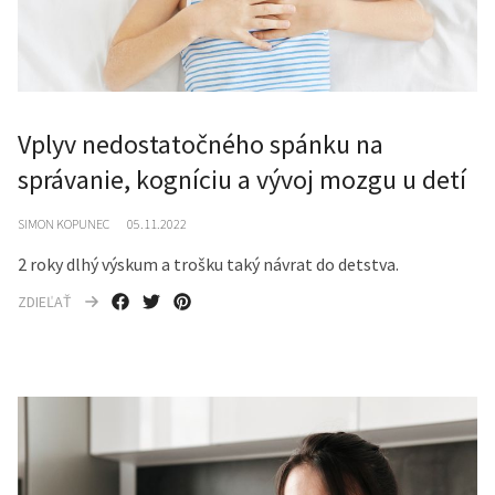
Vplyv nedostatočného spánku na
správanie, kogníciu a vývoj mozgu u detí
SIMON KOPUNEC
05.11.2022
2 roky dlhý výskum a trošku taký návrat do detstva.
ZDIEĽAŤ