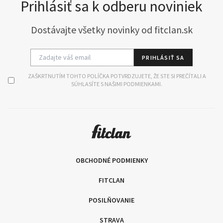
Prihlásiť sa k odberu noviniek
Dostávajte všetky novinky od fitclan.sk
PRIHLÁSIŤ SA
ZAŠKRTNUTÍM TOHTO POLÍČKA POTVRDZUJETE, ŽE STE SI PREČÍTALI A
SÚHLASÍTE S NAŠIMI PODMIENKAMI.
OBCHODNÉ PODMIENKY
FITCLAN
POSILŇOVANIE
STRAVA