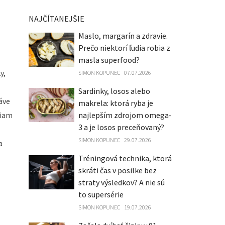
NAJČÍTANEJŠIE
Maslo, margarín a zdravie.
Prečo niektorí ľudia robia z
masla superfood?
y,
SIMON KOPUNEC
07.07.2026
Sardinky, losos alebo
áve
makrela: ktorá ryba je
najlepším zdrojom omega-
riam
3 a je losos preceňovaný?
SIMON KOPUNEC
29.07.2026
a
Tréningová technika, ktorá
skráti čas v posilke bez
straty výsledkov? A nie sú
to supersérie
SIMON KOPUNEC
19.07.2026