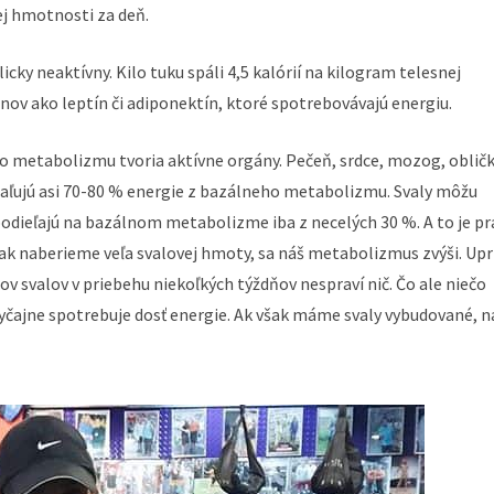
nej hmotnosti za deň.
icky neaktívny. Kilo tuku spáli 4,5 kalórií na kilogram telesnej
nov ako leptín či adiponektín, ktoré spotrebovávajú energiu.
eho metabolizmu tvoria aktívne orgány. Pečeň, srdce, mozog, obličk
paľujú asi 70-80 % energie z bazálneho metabolizmu. Svaly môžu
podieľajú na bazálnom metabolizme iba z necelých 30 %. A to je pr
e ak naberieme veľa svalovej hmoty, sa náš metabolizmus zvýši. Up
ov svalov v priebehu niekoľkých týždňov nespraví nič. Čo ale niečo
vyčajne spotrebuje dosť energie. Ak však máme svaly vybudované, n