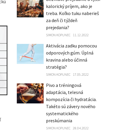
ickú
kalorický príjem, ako je
treba. Koľko tuku naberieš
za deň či týždeň
prejedania?
SIMON KOPUNEC
11.12.2022
Aktivácia zadku pomocou
odporových gúm. Úplná
kravina alebo účinná
stratégia?
SIMON KOPUNEC
17.05.2022
Pivo a tréningová
adaptácia, telesná
kompozícia či hydratácia.
Takéto sú závery nového
systematického
ť
preskúmania
SIMON KOPUNEC
28.04.2022