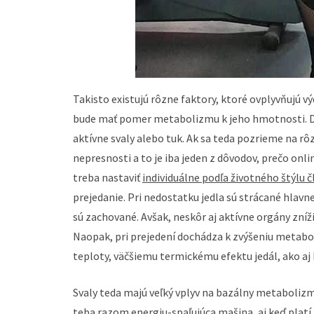
Takisto existujú rôzne faktory, ktoré ovplyvňujú výd
bude mať pomer metabolizmu k jeho hmotnosti. Dô
aktívne svaly alebo tuk. Ak sa teda pozrieme na rô
nepresnosti a to je iba jeden z dôvodov, prečo onl
treba nastaviť
individuálne podľa životného štýlu 
prejedanie. Pri nedostatku jedla sú strácané hlavn
sú zachované. Avšak, neskôr aj aktívne orgány zn
Naopak, pri prejedení dochádza k zvýšeniu metabo
teploty, väčšiemu termickému efektu jedál, ako aj
Svaly teda majú veľký vplyv na bazálny metabolizm
teba razom energiu-spaľujúca mašina, aj keď platí,