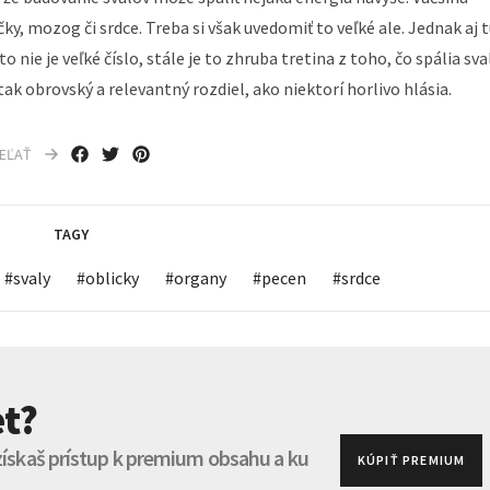
ky, mozog či srdce. Treba si však uvedomiť to veľké ale. Jednak aj 
o nie je veľké číslo, stále je to zhruba tretina z toho, čo spália sval
k tak obrovský a relevantný rozdiel, ako niektorí horlivo hlásia.
IEĽAŤ
TAGY
#
svaly
#
oblicky
#
organy
#
pecen
#
srdce
t?
 získaš prístup k premium obsahu a ku
KÚPIŤ PREMIUM