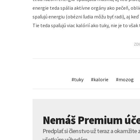
energie teda spália aktívne orgány ako pečeň, oblič
spaľujú energiu (obézni ľudia môžu byť radi), aj keď t
Tie teda spaľujú viac kalórií ako tuky, nie je to vša
ZD
#
tuky
#
kalorie
#
mozog
Nemáš Premium úče
Predplať si členstvo už teraz a okamžite
všetkým výhodám.