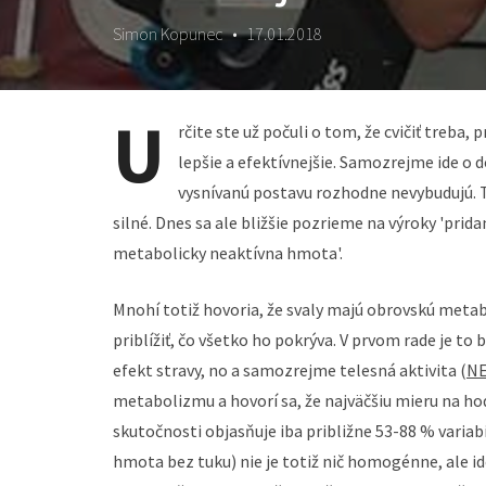
Simon Kopunec
•
17.01.2018
U
rčite ste už počuli o tom, že cvičiť treba,
lepšie a efektívnejšie. Samozrejme ide o 
vysnívanú postavu rozhodne nevybudujú. Tre
silné. Dnes sa ale bližšie pozrieme na výroky 'prid
metabolicky neaktívna hmota'.
Mnohí totiž hovoria, že svaly majú obrovskú meta
priblížiť, čo všetko ho pokrýva. V prvom rade je t
efekt stravy, no a samozrejme telesná aktivita (
NE
metabolizmu a hovorí sa, že najväčšiu mieru na h
skutočnosti objasňuje iba približne 53-88 % varia
hmota bez tuku) nie je totiž nič homogénne, ale id