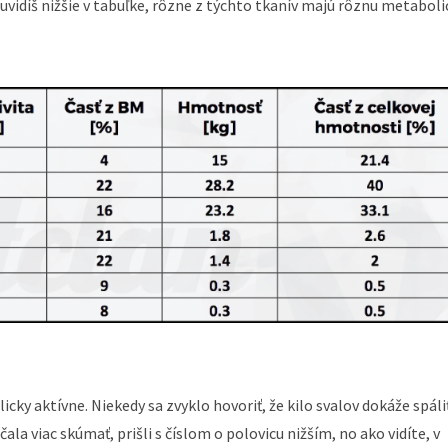
k uvidíš nižšie v tabuľke, rôzne z týchto tkanív majú rôznu metabol
icky aktívne. Niekedy sa zvyklo hovoriť, že kilo svalov dokáže spáli
la viac skúmať, prišli s číslom o polovicu nižším, no ako vidíte, v