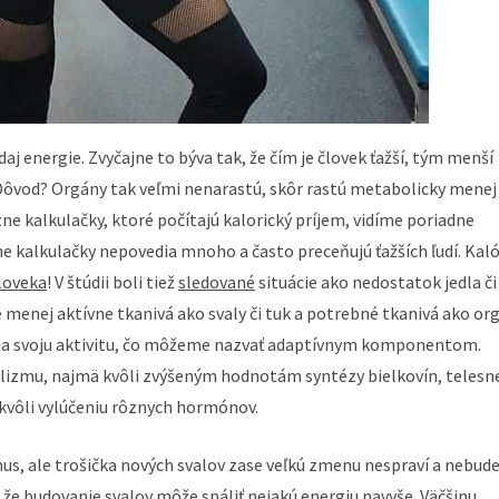
aj energie. Zvyčajne to býva tak, že čím je človek ťažší, tým menší
vod? Orgány tak veľmi nenarastú, skôr rastú metabolicky menej
zne kalkulačky, ktoré počítajú kalorický príjem, vidíme poriadne
ine kalkulačky nepovedia mnoho a často preceňujú ťažších ľudí. Kaló
človeka
! V štúdii boli tiež
sledované
situácie ako nedostatok jedla či
e menej aktívne tkanivá ako svaly či tuk a potrebné tkanivá ako or
ížia svoju aktivitu, čo môžeme nazvať adaptívnym komponentom.
lizmu, najmä kvôli zvýšeným hodnotám syntézy bielkovín, telesn
 kvôli vylúčeniu rôznych hormónov.
us, ale trošička nových svalov zase veľkú zmenu nespraví a nebude
 že budovanie svalov môže spáliť nejakú energiu navyše. Väčšinu