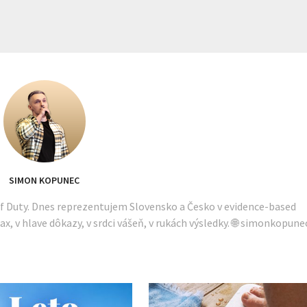
SIMON KOPUNEC
of Duty. Dnes reprezentujem Slovensko a Česko v evidence-based
ax, v hlave dôkazy, v srdci vášeň, v rukách výsledky. 🌐 simonkopune