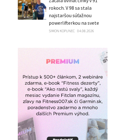
Začala dvíhať činky v 91
rokoch. V 98 sa stala
najstaršou súťažnou
powerlifterkou na svete
SIMON KOPUNEC
04.08.2026