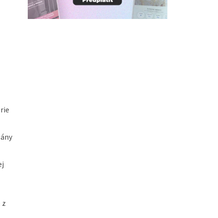
rie
gány
ej
 z