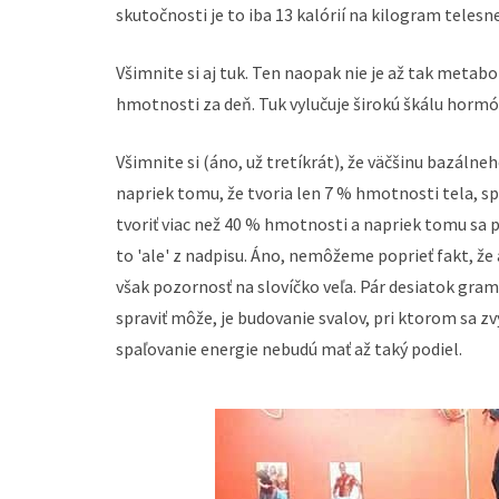
skutočnosti je to iba 13 kalórií na kilogram teles
Všimnite si aj tuk. Ten naopak nie je až tak metabol
hmotnosti za deň. Tuk vylučuje širokú škálu hormó
Všimnite si (áno, už tretíkrát), že väčšinu bazáln
napriek tomu, že tvoria len 7 % hmotnosti tela, s
tvoriť viac než 40 % hmotnosti a napriek tomu sa 
to 'ale' z nadpisu. Áno, nemôžeme poprieť fakt, ž
však pozornosť na slovíčko veľa. Pár desiatok gram
spraviť môže, je budovanie svalov, pri ktorom sa z
spaľovanie energie nebudú mať až taký podiel.