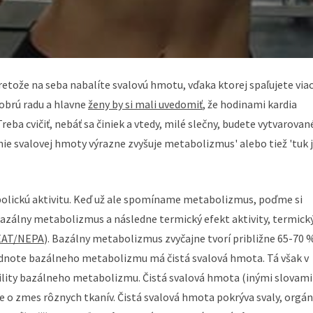
 pretože na seba nabalíte svalovú hmotu, vďaka ktorej spaľujete viac
dobrú radu a hlavne
ženy by si mali uvedomiť
, že hodinami kardia
ba cvičiť, nebáť sa činiek a vtedy, milé slečny, budete vytvarovan
anie svalovej hmoty výrazne zvyšuje metabolizmus' alebo tiež 'tuk 
bolickú aktivitu. Keď už ale spomíname metabolizmus, poďme si
o bazálny metabolizmus a následne termický efekt aktivity, termick
AT/NEPA
). Bazálny metabolizmus zvyčajne tvorí približne 65-70 
odnote bazálneho metabolizmu má čistá svalová hmota. Tá však v
bility bazálneho metabolizmu. Čistá svalová hmota (inými slovami
e o zmes rôznych tkanív. Čistá svalová hmota pokrýva svaly, orgán