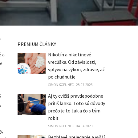
,
PREMIUM ČLÁNKY
é a
Nikotín a nikotínové
vrecúška. Od závislosti,
je
vplyvu na výkon, zdravie, až
po chudnutie
SIMON KOPUNEC
28.07.2023
Aj ty cvičíš pravdepodobne
ý
príliš ľahko. Toto sú dôvody
%
prečo je to tak a čo s tým
robiť
SIMON KOPUNEC
04.04.2023
y,
Bezhlavé prejedanie a vyšší