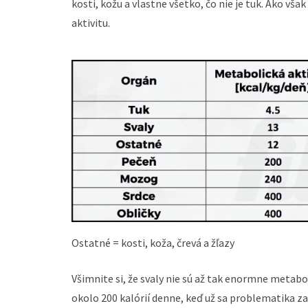
kosti, kožu a vlastne všetko, čo nie je tuk. Ako vša
aktivitu.
Ostatné = kosti, koža, črevá a žľazy
Všimnite si, že svaly nie sú až tak enormne metabol
okolo 200 kalórií denne, keď už sa problematika zača