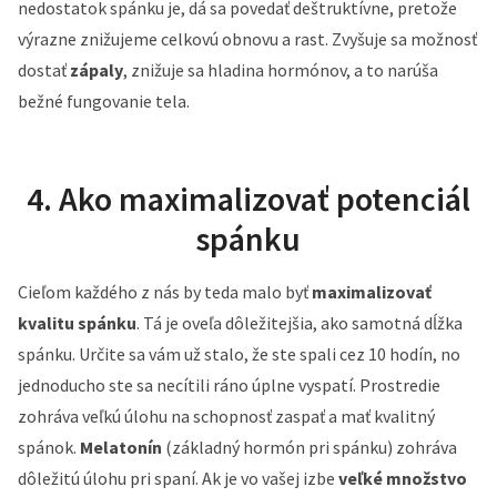
nedostatok spánku je, dá sa povedať deštruktívne, pretože
výrazne znižujeme celkovú obnovu a rast. Zvyšuje sa možnosť
dostať
zápaly
, znižuje sa hladina hormónov, a to narúša
bežné fungovanie tela.
4. Ako maximalizovať potenciál
spánku
Cieľom každého z nás by teda malo byť
maximalizovať
kvalitu spánku
. Tá je oveľa dôležitejšia, ako samotná dĺžka
spánku. Určite sa vám už stalo, že ste spali cez 10 hodín, no
jednoducho ste sa necítili ráno úplne vyspatí. Prostredie
zohráva veľkú úlohu na schopnosť zaspať a mať kvalitný
spánok.
Melatonín
(základný hormón pri spánku) zohráva
dôležitú úlohu pri spaní. Ak je vo vašej izbe
veľké množstvo