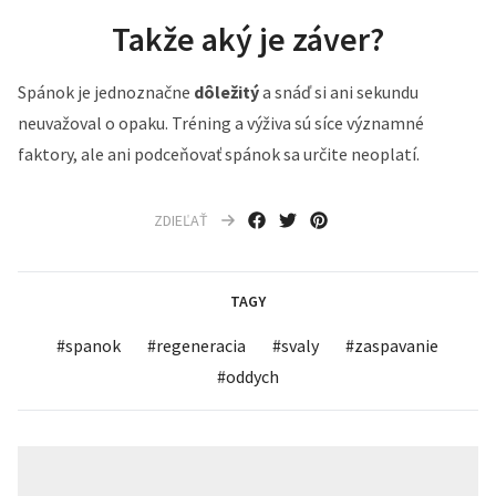
Takže aký je záver?
Spánok je jednoznačne
dôležitý
a snáď si ani sekundu
neuvažoval o opaku. Tréning a výživa sú síce významné
faktory, ale ani podceňovať spánok sa určite neoplatí.
ZDIEĽAŤ
TAGY
#
spanok
#
regeneracia
#
svaly
#
zaspavanie
#
oddych