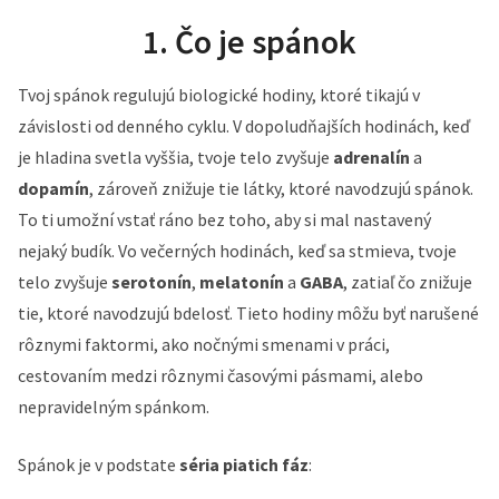
1. Čo je spánok
Tvoj spánok regulujú biologické hodiny, ktoré tikajú v
závislosti od denného cyklu. V dopoludňajších hodinách, keď
je hladina svetla vyššia, tvoje telo zvyšuje
adrenalín
a
dopamín
, zároveň znižuje tie látky, ktoré navodzujú spánok.
To ti umožní vstať ráno bez toho, aby si mal nastavený
nejaký budík. Vo večerných hodinách, keď sa stmieva, tvoje
telo zvyšuje
serotonín
,
melatonín
a
GABA
, zatiaľ čo znižuje
tie, ktoré navodzujú bdelosť. Tieto hodiny môžu byť narušené
rôznymi faktormi, ako nočnými smenami v práci,
cestovaním medzi rôznymi časovými pásmami, alebo
nepravidelným spánkom.
Spánok je v podstate
séria piatich fáz
: