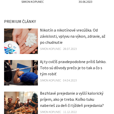
SIMON KOPUNEC
30.06.2023
PREMIUM ČLÁNKY
Nikotín a nikotínové vrecúška. Od
závislosti, vplyvu na výkon, zdravie, až
po chudnutie
SIMON KOPUNEC
28.07.2023
Aj ty cvičíš pravdepodobne príliš ľahko.
Toto sú dôvody prečo je to tak a čo s
tým robiť
SIMON KOPUNEC
04.04.2023
Bezhlavé prejedanie a vyšší kalorický
príjem, ako je treba. Koľko tuku
naberieš za deň či týždeň prejedania?
SIMON KOPUNEC
11.12.2022