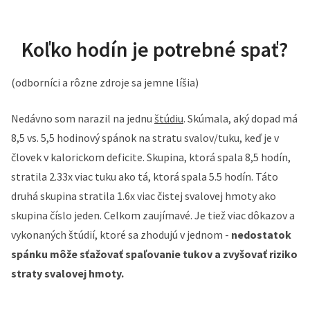
Koľko hodín je potrebné spať?
(odborníci a rôzne zdroje sa jemne líšia)
Nedávno som narazil na jednu
štúdiu
. Skúmala, aký dopad má
8,5 vs. 5,5 hodinový spánok na stratu svalov/tuku, keď je v
človek v kalorickom deficite. Skupina, ktorá spala 8,5 hodín,
stratila 2.33x viac tuku ako tá, ktorá spala 5.5 hodín. Táto
druhá skupina stratila 1.6x viac čistej svalovej hmoty ako
skupina číslo jeden. Celkom zaujímavé. Je tiež viac dôkazov a
vykonaných štúdií, ktoré sa zhodujú v jednom -
nedostatok
spánku môže sťažovať spaľovanie tukov a zvyšovať riziko
straty svalovej hmoty.