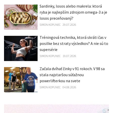
Sardinky, losos alebo makrela: ktorá
ryba je najlepším zdrojom omega-3 a je
losos preceňovaný?
SIMON KOPUNEC
29.07.2026
Tréningová technika, ktorá skráti čas v
posilke bez straty výsledkov? A nie sú to
supersérie
SIMON KOPUNEC
19.07.2026
Začala dvíhať činky v 91 rokoch. V 98 sa
stala najstaršou súťažnou
powerlifterkou na svete
SIMON KOPUNEC
04.08.2026