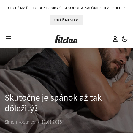
CHCEŠ MAŤ LETO BEZ PANIKY ČI ALKOHOL & KALÓRIE CHEAT SHEET?
UKÁŽ MI VIAC
Skutočne je spánok až tak
dôležitý?
Simon Kopunec
•
12.01.2018