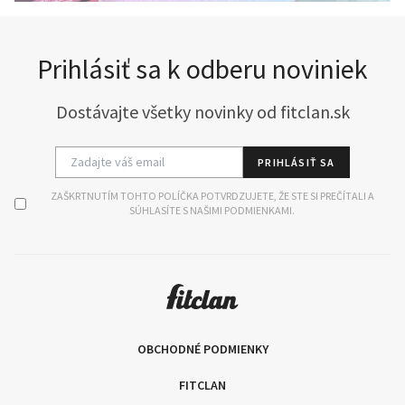
Prihlásiť sa k odberu noviniek
Dostávajte všetky novinky od fitclan.sk
PRIHLÁSIŤ SA
ZAŠKRTNUTÍM TOHTO POLÍČKA POTVRDZUJETE, ŽE STE SI PREČÍTALI A
SÚHLASÍTE S NAŠIMI PODMIENKAMI.
OBCHODNÉ PODMIENKY
FITCLAN