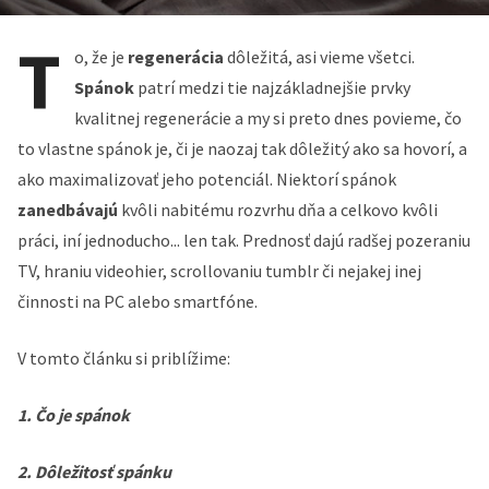
T
o, že je
regenerácia
dôležitá, asi vieme všetci.
Spánok
patrí medzi tie najzákladnejšie prvky
kvalitnej regenerácie a my si preto dnes povieme, čo
to vlastne spánok je, či je naozaj tak dôležitý ako sa hovorí, a
ako maximalizovať jeho potenciál. Niektorí spánok
zanedbávajú
kvôli nabitému rozvrhu dňa a celkovo kvôli
práci, iní jednoducho... len tak. Prednosť dajú radšej pozeraniu
TV, hraniu videohier, scrollovaniu tumblr či nejakej inej
činnosti na PC alebo smartfóne.
V tomto článku si priblížime:
1. Čo je spánok
2. Dôležitosť spánku