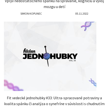
Vplyv nedostatočného spánku na správanie, kogníciu a vývoj
mozgu u detí
SIMON KOPUNEC
05.11.2022
Fit vedecké jednohubky #33: Ultra-spracované potraviny a
kvalita spánku či analýza o synefríne v súvislosti s chudnutím