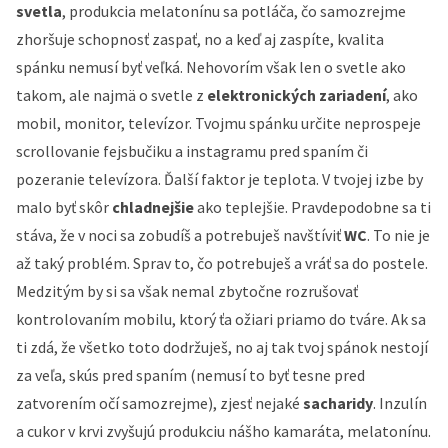
svetla
, produkcia melatonínu sa potláča, čo samozrejme
zhoršuje schopnosť zaspať, no a keď aj zaspíte, kvalita
spánku nemusí byť veľká. Nehovorím však len o svetle ako
takom, ale najmä o svetle z
elektronických zariadení
, ako
mobil, monitor, televízor. Tvojmu spánku určite neprospeje
scrollovanie fejsbučiku a instagramu pred spaním či
pozeranie televízora. Ďalší faktor je teplota. V tvojej izbe by
malo byť skôr
chladnejšie
ako teplejšie. Pravdepodobne sa ti
stáva, že v noci sa zobudíš a potrebuješ navštíviť
WC
. To nie je
až taký problém. Sprav to, čo potrebuješ a vráť sa do postele.
Medzitým by si sa však nemal zbytočne rozrušovať
kontrolovaním mobilu, ktorý ťa ožiari priamo do tváre. Ak sa
ti zdá, že všetko toto dodržuješ, no aj tak tvoj spánok nestojí
za veľa, skús pred spaním (nemusí to byť tesne pred
zatvorením očí samozrejme), zjesť nejaké
sacharidy
. Inzulín
a cukor v krvi zvyšujú produkciu nášho kamaráta, melatonínu.