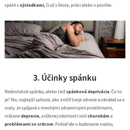
späté s
výsledkami
, či už v škole, práci alebo v posilke.
3. Účinky spánku
Nedostatok spánku, alebo tiež
spánková deprivácia
. Čo to
je? No, najlepší spôsob, ako zničiť tvoje zdravie a okrádať sa o
svaly. Je spájaná s mnohými zdravotnými problémami,
vrátane
depresie
, zníženej odolnosti voči
chorobám
a
problémami so srdcom
. Pokiaľ ide o budovanie svalov,