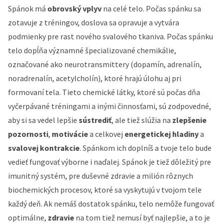
Spánok má
obrovský vplyv
na celé telo. Počas spánku sa
zotavuje z tréningov, doslova sa opravuje a vytvára
podmienky pre rast nového svalového tkaniva. Počas spánku
telo dopĺňa významné špecializované chemikálie,
označované ako neurotransmittery (dopamín, adrenalín,
noradrenalín, acetylcholín), ktoré hrajú úlohu aj pri
formovaní tela. Tieto chemické látky, ktoré sú počas dňa
vyčerpávané tréningami a inými činnosťami, sú zodpovedné,
aby si sa vedel lepšie
sústrediť
, ale tiež slúžia na
zlepšenie
pozornosti
,
motivácie
a celkovej
energetickej hladiny
a
svalovej kontrakcie
. Spánkom ich doplníš a tvoje telo bude
vedieť fungovať výborne i naďalej. Spánok je tiež dôležitý pre
imunitný systém, pre duševné zdravie a milión rôznych
biochemických procesov, ktoré sa vyskytujú v tvojom tele
každý deň. Ak nemáš dostatok spánku, telo nemôže fungovať
optimálne,
zdravie
na tom tiež nemusí byť najlepšie, a to je