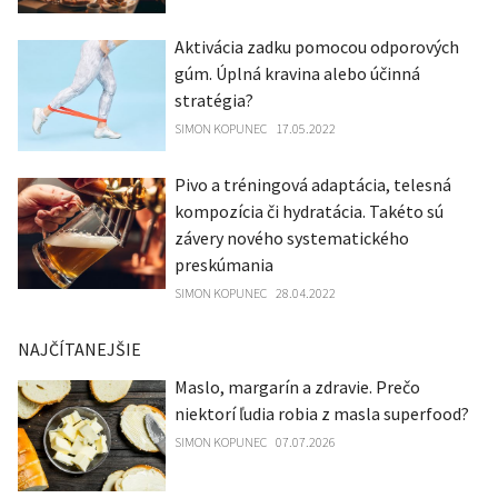
Aktivácia zadku pomocou odporových
gúm. Úplná kravina alebo účinná
stratégia?
SIMON KOPUNEC
17.05.2022
Pivo a tréningová adaptácia, telesná
kompozícia či hydratácia. Takéto sú
závery nového systematického
preskúmania
SIMON KOPUNEC
28.04.2022
NAJČÍTANEJŠIE
Maslo, margarín a zdravie. Prečo
niektorí ľudia robia z masla superfood?
SIMON KOPUNEC
07.07.2026