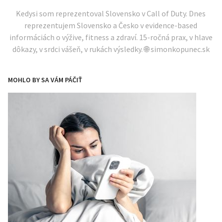
Kedysi som reprezentoval Slovensko v Call of Duty. Dnes
reprezentujem Slovensko a Česko v evidence-based
informáciách o výžive, fitness a zdraví. 15-ročná prax, v hlave
dôkazy, v srdci vášeň, v rukách výsledky. 🌐 simonkopunec.sk
MOHLO BY SA VÁM PÁČIŤ