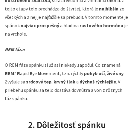
kostrového svalstva
, strata vedomia a vnímania okolia. Z
tejto etapy telo prechádza do štvrtej, ktorá je
najhlbšia
zo
všetkých a z nej je najťažšie sa prebudiť. V tomto momente je
spánok
najviac prospešný
a hladina
rastového hormónu
je
na vrchole.
REM fáza:
O REM fáze spánku si už asi niekedy započul. Čo znamená
REM
?
R
apid
E
ye
M
ovement, tzn. rýchly
pohyb očí
,
živé sny
.
Zvyšuje sa
srdcový tep
,
krvný tlak
a
dýchaš rýchlejšie
. V
priebehu spánku sa telo dostáva dovnútra a von z rôznych
fáz spánku.
2. Dôležitosť spánku