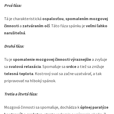
Prvá fáza:
Tá je charakteristická
ospalosťou
,
spomalením mozgovej
činnosti
a
zatváraním očí
. Táto fáza spánku je
veľmi ľahko
narušiteľná
.
Druhá fáza:
Tu je
spomalenie mozgovej činnosti výraznejšie
a zvyšuje
sa
svalová relaxácia
. Spomaľuje sa
srdce
a tiež sa znižuje
telesná teplota
. Kostrový sval sa začne uzatvárať, a tak
pripravovať na hlboký spánok.
Tretia a štvrtá fáza:
Mozgová činnosti sa spomaľuje, dochádza k
úplnej paralýze