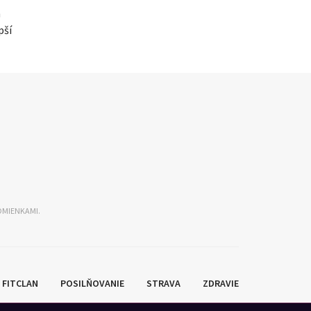
h
pší
DMIENKAMI.
FITCLAN
POSILŇOVANIE
STRAVA
ZDRAVIE
ECEPTY
SLUŽBY
PREMIUM
DOMA
SHOP