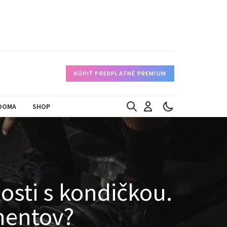
KÚPIŤ PREDPLATNÉ PREMIUM
DOMA
SHOP
sti s kondičkou.
mentov?