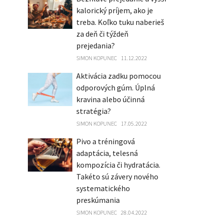
kalorický príjem, ako je
treba. Koľko tuku naberieš
za deň či týždeň
prejedania?
SIMON KOPUNEC
11.12.2022
Aktivácia zadku pomocou
odporových gúm. Úplná
kravina alebo účinná
stratégia?
SIMON KOPUNEC
17.05.2022
Pivo a tréningová
adaptácia, telesná
kompozícia či hydratácia.
Takéto sú závery nového
systematického
preskúmania
SIMON KOPUNEC
28.04.2022