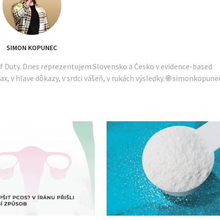
SIMON KOPUNEC
of Duty. Dnes reprezentujem Slovensko a Česko v evidence-based
ax, v hlave dôkazy, v srdci vášeň, v rukách výsledky. 🌐 simonkopune