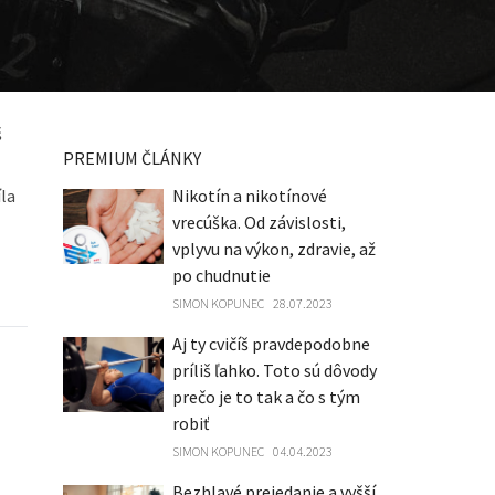
š
PREMIUM ČLÁNKY
íla
Nikotín a nikotínové
vrecúška. Od závislosti,
vplyvu na výkon, zdravie, až
po chudnutie
SIMON KOPUNEC
28.07.2023
Aj ty cvičíš pravdepodobne
príliš ľahko. Toto sú dôvody
prečo je to tak a čo s tým
robiť
SIMON KOPUNEC
04.04.2023
Bezhlavé prejedanie a vyšší