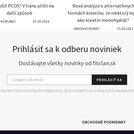
pšit PCOS? V Íránu přišli na
Nová analýza o alternatívnyc
další způsob
formách kreatínu. Je niektorý le
ako kreatín monohydrát?
 KOPUNEC
07.03.2019
SIMON KOPUNEC
15.05.2021
Prihlásiť sa k odberu noviniek
Dostávajte všetky novinky od fitclan.sk
PRIHLÁSIŤ SA
NUTÍM TOHTO POLÍČKA POTVRDZUJETE, ŽE STE SI PREČÍTALI A SÚHLASÍTE S NAŠIMI PO
OBCHODNÉ PODMIENKY
SUPLEMENTY
R