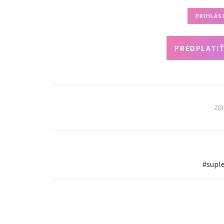
PRIHLÁS
PREDPLATIŤ
ZD
#
supl