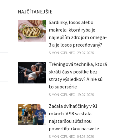
NAJČÍTANEJŠIE
Sardinky, losos alebo
makrela: ktorá ryba je
najlepším zdrojom omega-
3 a je losos preceňovaný?
SIMON KOPUNEC
29.07.2026
Tréningová technika, ktorá
skráti čas v posilke bez
straty výsledkov? A nie sú
to supersérie
SIMON KOPUNEC
19.07.2026
Začala dvíhať činky v 91
rokoch. V 98 sa stala
najstaršou súťažnou
powerlifterkou na svete
SIMON KOPUNEC
04.08.2026