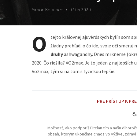
Simon Kopunec
•
07.05.2020
O
tejto kráľovnej ajuvérdskych bylín som 
žiadny prehľad, o čo ide, svoje oči smeruj
druhy
ashwagandhy. Dnes mrkneme (okre
2020. Čo riešila? VO2max. Je to jeden z najlepších 
Vo2max, tým si na tom s fyzičkou lepšie.
PRE PRÍSTUP K PR
Čo
Možnosť, ako podporíš Fitclan tím a našu dlhoro
obsah, ktorým ukončíme chaos vo výžive, zdraví a 