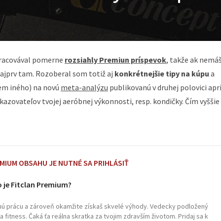
spracovával pomerne
rozsiahly Premiun príspevok
, takže ak nemá
 najprv tam. Rozoberal som totiž aj
konkrétnejšie tipy na kúpu
a
m iného) na novú
meta-analýzu
publikovanú v druhej polovici apr
ukazovateľov tvojej aeróbnej výkonnosti, resp. kondičky. Čím vyššie
EMIUM OBSAHU JE NUTNÉ SA PRIHLÁSIŤ
 je Fitclan Premium?
čnú prácu a zároveň okamžite získaš skvelé výhody. Vedecky podložený
fitness. Čaká ťa reálna skratka za tvojim zdravším životom. Pridaj sa k