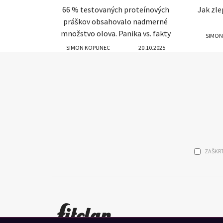
66 % testovaných proteínových
Jak zle
práškov obsahovalo nadmerné
množstvo olova. Panika vs. fakty
SIMON
SIMON KOPUNEC
20.10.2025
ZAŠKRT