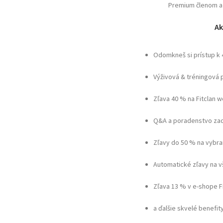
Premium členom a 
Ak
Odomkneš si prístup k
Výživová & tréningová 
Zľava 40 % na Fitclan 
Q&A a poradenstvo zad
Zľavy do 50 % na vybra
Automatické zľavy na 
Zľava 13 % v e-shope F
a ďalšie skvelé benefit