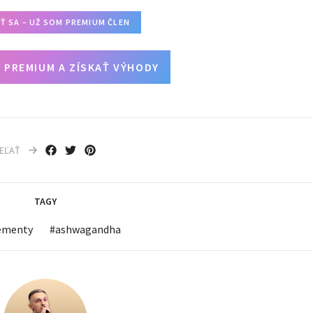
IŤ SA – UŽ SOM PREMIUM ČLEN
 PREMIUM A ZÍSKAŤ VÝHODY
IEĽAŤ
TAGY
ementy
#
ashwagandha