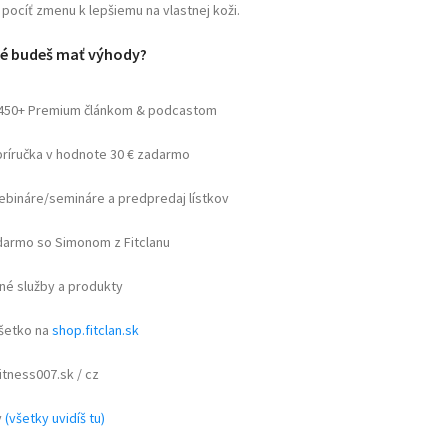
pocíť zmenu k lepšiemu na vlastnej koži.
é budeš mať výhody?
 450+ Premium článkom & podcastom
príručka v hodnote 30 € zadarmo
webináre/semináre a predpredaj lístkov
armo so Simonom z Fitclanu
né služby a produkty
všetko na
shop.fitclan.sk
itness007.sk / cz
y
(všetky uvidíš tu)