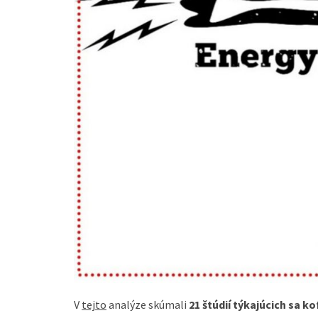
V
tejto
analýze skúmali
21 štúdií týkajúcich sa k