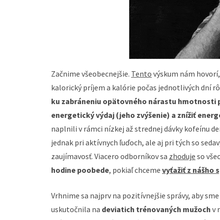
Začnime všeobecnejšie.
Tento
výskum nám hovorí,
kalorický príjem a kalórie počas jednotlivých dní
ku zabráneniu opätovného nárastu hmotnosti p
energetický výdaj (jeho zvýšenie) a znížiť energ
naplnili v rámci nízkej až strednej dávky kofeínu 
jednak pri aktívnych ľuďoch, ale aj pri tých so sed
zaujímavosť. Viacero odborníkov sa
zhoduje
so vše
hodine poobede
, pokiaľ chceme
vyťažiť z nášho
Vrhnime sa najprv na pozitívnejšie správy, aby s
uskutočnila na
deviatich trénovaných mužoch
v 