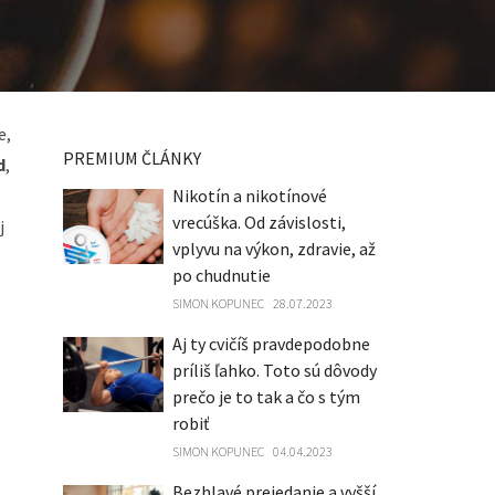
e,
PREMIUM ČLÁNKY
d
,
Nikotín a nikotínové
vrecúška. Od závislosti,
j
vplyvu na výkon, zdravie, až
po chudnutie
SIMON KOPUNEC
28.07.2023
Aj ty cvičíš pravdepodobne
príliš ľahko. Toto sú dôvody
prečo je to tak a čo s tým
robiť
SIMON KOPUNEC
04.04.2023
Bezhlavé prejedanie a vyšší