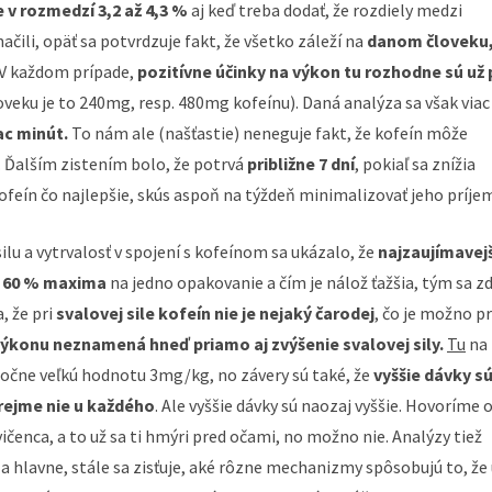
e v rozmedzí 3,2 až 4,3 %
aj keď treba dodať, že rozdiely medzi
ačili, opäť sa potvrdzuje fakt, že všetko záleží na
danom človeku
V každom prípade,
pozitívne účinky na výkon tu rozhodne sú už 
oveku je to 240mg, resp. 480mg kofeínu). Daná analýza sa však viac
ac minút.
To nám ale (našťastie) neneguje fakt, že kofeín môže
u. Ďalším zistením bolo, že potrvá
približne 7 dní
, pokiaľ sa znížia
kofeín čo najlepšie, skús aspoň na týždeň minimalizovať jeho príje
silu a vytrvalosť v spojení s kofeínom sa ukázalo, že
najzaujímavej
so 60 % maxima
na jedno opakovanie a čím je nálož ťažšia, tým sa zd
, že pri
svalovej sile kofeín nie je nejaký čarodej
, čo je možno p
výkonu neznamená hneď priamo aj zvýšenie svalovej sily.
Tu
na
točne veľkú hodnotu 3mg/kg, no závery sú také, že
vyššie dávky s
rejme nie u každého
. Ale vyššie dávky sú naozaj vyššie. Hovoríme 
ičenca, a to už sa ti hmýri pred očami, no možno nie. Analýzy tiež
a hlavne, stále sa zisťuje, aké rôzne mechanizmy spôsobujú to, že