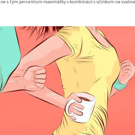
presne s tým percentom maximálky v kombinácii s účinkom na svalov