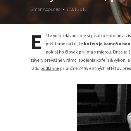
Simon Kopunec
•
17.01.2018
E
šte veľmi dávno sme si písali o kofeíne a zis
prišli sme na to, že
kofeín je kamoš a na
pokiaľ ho človek prijíma s mierou. Dnes ťa 
závery prevažne v rámci spojenia kofeín & výkon, a 
rado
podľahne
približne 74 % elitných atlétov pred