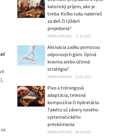
kalorický príjem, ako je
treba. Koľko tuku naberieš
za deň či týždeň
prejedania?
SIMON KOPUNEC
11.12.2022
Aktivácia zadku pomocou
ieť
odporových gúm. Úplná
kravina alebo účinná
stratégia?
vá
SIMON KOPUNEC
17.05.2022
),
Pivo a tréningová
adaptácia, telesná
kompozícia či hydratácia.
Takéto sú závery nového
systematického
preskúmania
 sa
SIMON KOPUNEC
28.04.2022