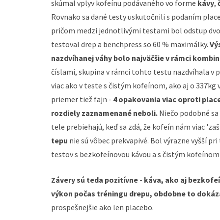
skúmal vplyv kofeínu podávaného vo forme
kávy
,
Rovnako sa dané testy uskutočnili s podaním place
pričom medzi jednotlivými testami bol odstup dvoc
testoval drep a benchpress so 60 % maximálky.
Vý
nazdvíhanej váhy bolo najväčšie v rámci kombi
číslami, skupina v rámci tohto testu nazdvíhala v 
viac ako v teste s čistým kofeínom, ako aj o 337k
priemer tiež fajn -
4 opakovania viac oproti plac
rozdiely zaznamenané neboli.
Niečo podobné sa p
tele prebiehajú, keď sa zdá, že kofeín nám viac 'zaš
tepu
nie sú vôbec prekvapivé. Bol výrazne vyšší pri
testov s bezkofeínovou kávou a s čistým kofeíno
Závery sú teda pozitívne -
káva, ako aj bezkofe
výkon počas tréningu drepu, obdobne to dokázal
prospešnejšie ako len placebo.