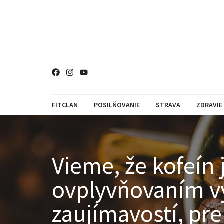
FITCLAN
POSILŇOVANIE
STRAVA
ZDRAVIE
Vieme, že kofeín 
ovplyvňovaním vý
zaujímavostí, pre