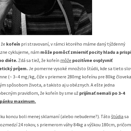
 že
kofeín
pri stravovaní, v rámci ktorého máme daný týždenný
 rôzne cyklujeme, nám
môže pomôcť zmierniť pocity hladu a prisp
o diéte.
Zdá sa tiež, že kofeín
môže
pozitívne ovplyvniť
etický príjem.
Je pomerne vysoké množsto štúdii, kde sa tieto slo
denne (~ 3–4 mg/kg, čiže v priemere 280mg kofeínu pre 80kg človeka
avým spôsobom života, a takisto aj u obéznych. A ešte jedna
obecným pravidlom, že kofeín by sme už
prijímať nemali po 3-4
 spánku maximum.
me ku koncu boli menej sklamaní (alebo nebudeme?). Táto
štúdia
sa
rozmedzí 24 rokov, s priemerom váhy 84kg a výškou 180cm, pričom