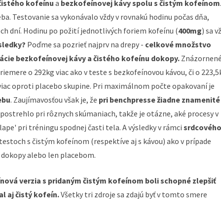
čistého kofeínu
a
bezkofeínovej kávy spolu s čistým kofeínom
ba. Testovanie sa vykonávalo vždy v rovnakú hodinu počas dňa,
h dní. Hodinu po požití jednotlivých foriem kofeínu (
400mg
) sa v
sledky?
Poďme sa pozrieť najprv na drepy -
celkové množstvo
nácie bezkofeínovej kávy a čistého kofeínu dokopy.
Znázornen
priemere o 292kg viac ako v teste s bezkofeínovou kávou, či o 223,5
g viac oproti placebo skupine. Pri maximálnom počte opakovaní je
ebu
. Zaujímavosťou však je, že
pri benchpresse žiadne znamenité
ostrehlo pri rôznych skúmaniach, takže je otázne, aké procesy v
lape' pri tréningu spodnej časti tela. A výsledky v rámci
srdcovéh
 testoch s čistým kofeínom (respektíve aj s kávou) ako v prípade
m dokopy alebo len placebom.
ínová verzia s pridaným čistým kofeínom boli schopné zlepšiť
 aj čistý kofeín.
Všetky tri zdroje sa zdajú byť v tomto smere