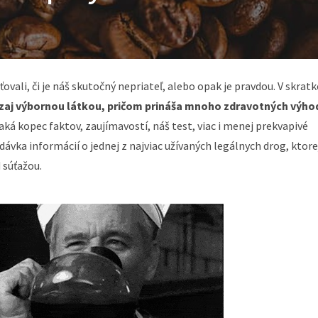
ťovali, či je náš skutočný nepriateľ, alebo opak je pravdou. V skratk
ozaj výbornou látkou, pričom prináša mnoho zdravotných výho
čaká kopec faktov, zaujímavostí, náš test, viac i menej prekvapivé
dávka informácií o jednej z najviac užívaných legálnych drog, ktore
 súťažou.