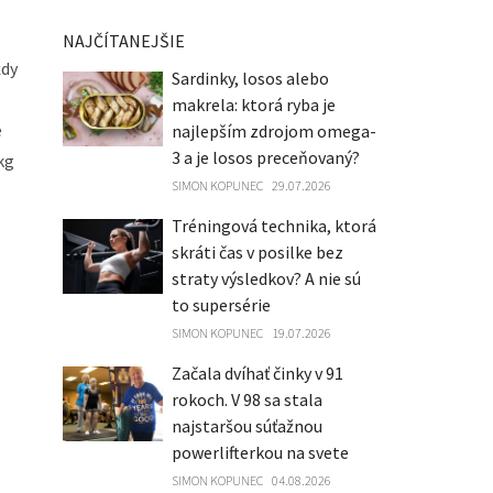
.
NAJČÍTANEJŠIE
ždy
Sardinky, losos alebo
makrela: ktorá ryba je
é
najlepším zdrojom omega-
3 a je losos preceňovaný?
kg
SIMON KOPUNEC
29.07.2026
Tréningová technika, ktorá
skráti čas v posilke bez
straty výsledkov? A nie sú
o
to supersérie
SIMON KOPUNEC
19.07.2026
Začala dvíhať činky v 91
rokoch. V 98 sa stala
najstaršou súťažnou
powerlifterkou na svete
SIMON KOPUNEC
04.08.2026