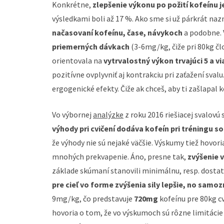
Konkrétne,
zlepšenie výkonu po požití kofeínu j
výsledkami boli až 17 %. Ako sme si už párkrát nazn
načasovaní kofeínu, čase, návykoch
a podobne. 
priemerných dávkach
(3-6mg/kg, čiže pri 80kg čl
orientovala na
vytrvalostný výkon trvajúci 5 a vi
pozitívne ovplyvniť aj kontrakciu pri zaťažení sval
ergogenické efekty. Čiže ak chceš, aby ti zašlapal 
Vo výbornej
analýzke
z roku 2016 riešiacej svalovú 
výhody pri cvičení dodáva kofeín pri tréningu 
že výhody nie sú nejaké väčšie. Výskumy tiež hovoria
mnohých prekvapenie. Áno, presne tak,
zvýšenie 
základe skúmaní stanovili minimálnu, resp. dosta
pre cieľ vo forme zvýšenia sily
lepšie, no samoz
9mg/kg, čo predstavuje
720mg
kofeínu pre 80kg cv
hovoria o tom, že vo výskumoch sú rôzne limitácie 