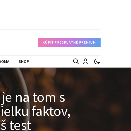
KÚPIŤ PREDPLATNÉ PREMIUM
DOMA
SHOP
 je na tom s
elku faktov,
š test