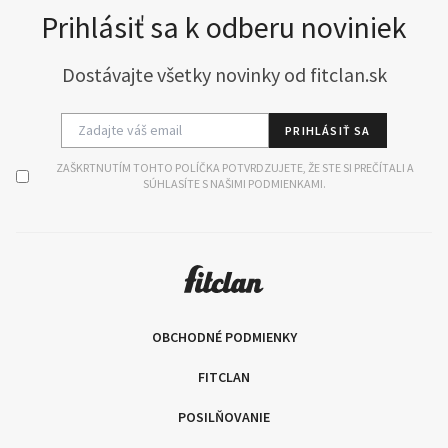
Prihlásiť sa k odberu noviniek
Dostávajte všetky novinky od fitclan.sk
PRIHLÁSIŤ SA
ZAŠKRTNUTÍM TOHTO POLÍČKA POTVRDZUJETE, ŽE STE SI PREČÍTALI A
SÚHLASÍTE S NAŠIMI PODMIENKAMI.
OBCHODNÉ PODMIENKY
FITCLAN
POSILŇOVANIE