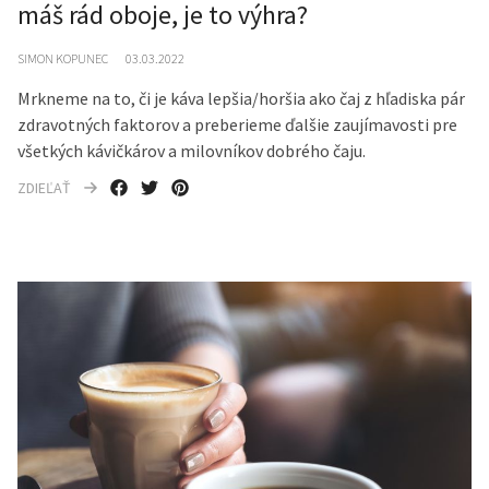
máš rád oboje, je to výhra?
SIMON KOPUNEC
03.03.2022
Mrkneme na to, či je káva lepšia/horšia ako čaj z hľadiska pár
zdravotných faktorov a preberieme ďalšie zaujímavosti pre
všetkých kávičkárov a milovníkov dobrého čaju.
ZDIEĽAŤ