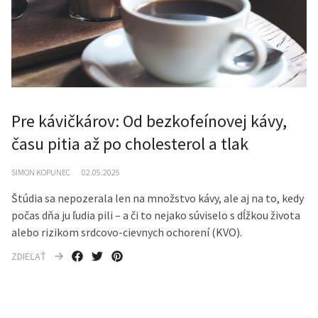
Pre kávičkárov: Od bezkofeínovej kávy,
času pitia až po cholesterol a tlak
SIMON KOPUNEC
02.05.2025
Štúdia sa nepozerala len na množstvo kávy, ale aj na to, kedy
počas dňa ju ľudia pili – a či to nejako súviselo s dĺžkou života
alebo rizikom srdcovo-cievnych ochorení (KVO).
ZDIEĽAŤ