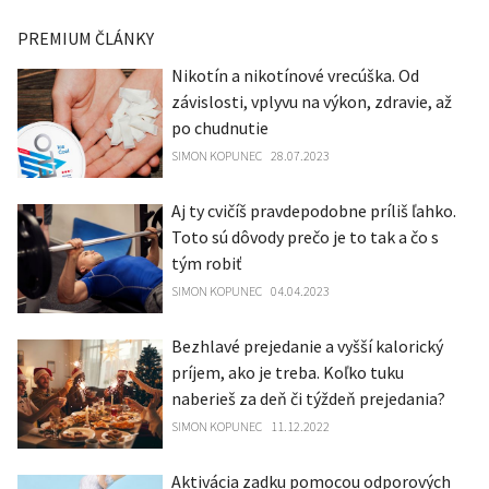
PREMIUM ČLÁNKY
Nikotín a nikotínové vrecúška. Od
závislosti, vplyvu na výkon, zdravie, až
po chudnutie
SIMON KOPUNEC
28.07.2023
Aj ty cvičíš pravdepodobne príliš ľahko.
Toto sú dôvody prečo je to tak a čo s
tým robiť
SIMON KOPUNEC
04.04.2023
Bezhlavé prejedanie a vyšší kalorický
príjem, ako je treba. Koľko tuku
naberieš za deň či týždeň prejedania?
SIMON KOPUNEC
11.12.2022
Aktivácia zadku pomocou odporových