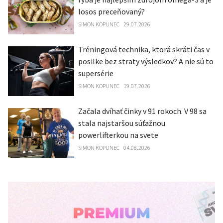
losos preceňovaný?
SIMON KOPUNEC
29.07.2026
Tréningová technika, ktorá skráti čas v
posilke bez straty výsledkov? A nie sú to
supersérie
SIMON KOPUNEC
19.07.2026
Začala dvíhať činky v 91 rokoch. V 98 sa
stala najstaršou súťažnou
powerlifterkou na svete
SIMON KOPUNEC
04.08.2026