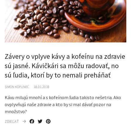
Závery o vplyve kávy a kofeínu na zdravie
sú jasné. Kávičkári sa môžu radovať, no
sú ľudia, ktorí by to nemali preháňať
SIMON KOPUNEC
18.01.2018
Kávu milujú mnohí a s kofeínom ľudia takisto nešetria. Ako
ovplyvňujú naše zdravie a kto by si mal dávať pozor na
množstvo?
ZDIEĽAŤ