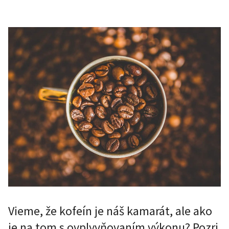
Vieme, že kofeín je náš kamarát, ale ako
je na tom s ovplyvňovaním výkonu? Pozri