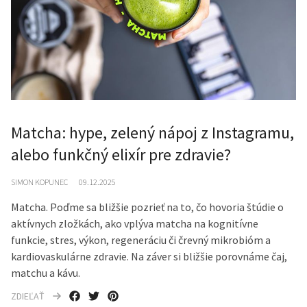
Matcha: hype, zelený nápoj z Instagramu,
alebo funkčný elixír pre zdravie?
SIMON KOPUNEC
09.12.2025
Matcha. Poďme sa bližšie pozrieť na to, čo hovoria štúdie o
aktívnych zložkách, ako vplýva matcha na kognitívne
funkcie, stres, výkon, regeneráciu či črevný mikrobióm a
kardiovaskulárne zdravie. Na záver si bližšie porovnáme čaj,
matchu a kávu.
ZDIEĽAŤ