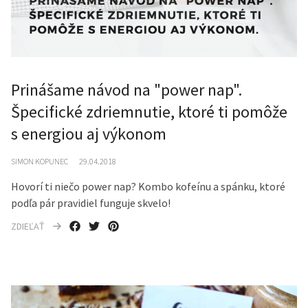
Prinášame návod na "power nap".
Špecifické zdriemnutie, ktoré ti pomôže
s energiou aj výkonom
SIMON KOPUNEC
29.04.2018
Hovorí ti niečo power nap? Kombo kofeínu a spánku, ktoré
podľa pár pravidiel funguje skvelo!
ZDIEĽAŤ