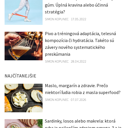
gúm. Úplná kravina alebo účinná
stratégia?
SIMON KOPUNEC
17.05.2022
Pivo a tréningová adaptácia, telesná
kompozícia či hydratácia. Takéto sú
závery nového systematického
preskúmania
SIMON KOPUNEC
28.04.2022
NAJČÍTANEJŠIE
Maslo, margarín a zdravie. Prečo
niektorí ľudia robia z masla superfood?
SIMON KOPUNEC
07.07.2026
Sardinky, losos alebo makrela: ktorá
ryba je najlepším zdrojom omega-3 a je