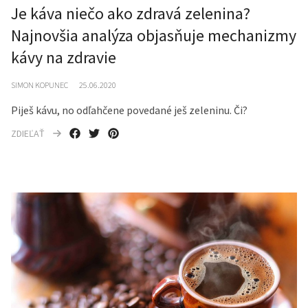
Je káva niečo ako zdravá zelenina?
Najnovšia analýza objasňuje mechanizmy
kávy na zdravie
SIMON KOPUNEC
25.06.2020
Piješ kávu, no odľahčene povedané ješ zeleninu. Či?
ZDIEĽAŤ