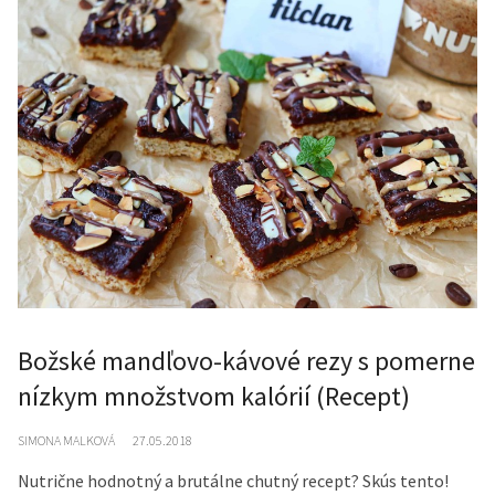
Božské mandľovo-kávové rezy s pomerne
nízkym množstvom kalórií (Recept)
SIMONA MALKOVÁ
27.05.2018
Nutrične hodnotný a brutálne chutný recept? Skús tento!