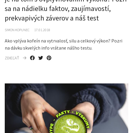
sa na nádielku faktov, zaujímavostí,
prekvapivých záverov a náš test
SIMON KOPUNEC
17.01.2018
Ako vplýva kofeín na vytrvalosť, silu a celkový výkon? Pozri
na dávku skvelých info vrátane nášho testu.
ZDIEĽAŤ