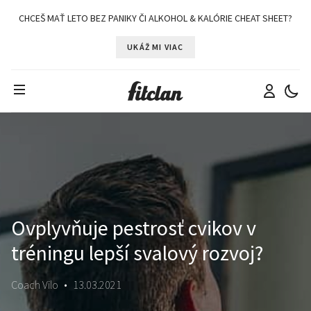
CHCEŠ MAŤ LETO BEZ PANIKY ČI ALKOHOL & KALÓRIE CHEAT SHEET?
UKÁŽ MI VIAC
Ovplyvňuje pestrosť cvikov v
tréningu lepší svalový rozvoj?
Coach Vilo
•
13.03.2021