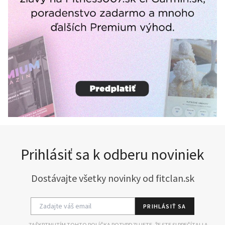
Prihlásiť sa k odberu noviniek
Dostávajte všetky novinky od fitclan.sk
PRIHLÁSIŤ SA
ZAŠKRTNUTÍM TOHTO POLÍČKA POTVRDZUJETE, ŽE STE SI PREČÍTALI A