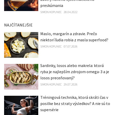
preskúmania
SIMON KOPUNEC
28.04.2022
NAJČÍTANEJŠIE
Maslo, margarín a zdravie. Prečo
niektorí ľudia robia z masla superfood?
SIMON KOPUNEC
07.07.2026
Sardinky, losos alebo makrela: ktorá
ryba je najlepším zdrojom omega-3 a je
losos preceňovaný?
SIMON KOPUNEC
29.07.2026
Tréningová technika, ktorá skráti čas v
posilke bez straty výsledkov? A nie sú to
supersérie