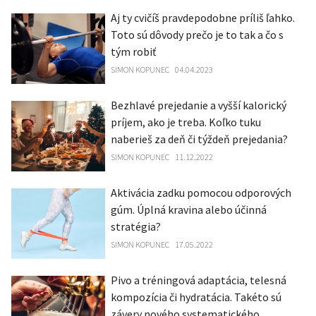
Aj ty cvičíš pravdepodobne príliš ľahko.
Toto sú dôvody prečo je to tak a čo s
tým robiť
SIMON KOPUNEC
04.04.2023
Bezhlavé prejedanie a vyšší kalorický
príjem, ako je treba. Koľko tuku
naberieš za deň či týždeň prejedania?
SIMON KOPUNEC
11.12.2022
Aktivácia zadku pomocou odporových
gúm. Úplná kravina alebo účinná
stratégia?
SIMON KOPUNEC
17.05.2022
Pivo a tréningová adaptácia, telesná
kompozícia či hydratácia. Takéto sú
závery nového systematického