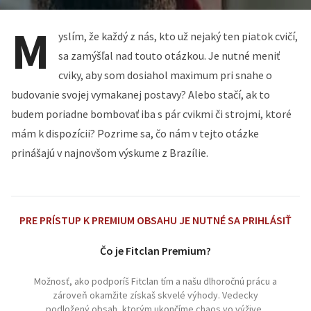
M
yslím, že každý z nás, kto už nejaký ten piatok cvičí,
sa zamýšľal nad touto otázkou. Je nutné meniť
cviky, aby som dosiahol maximum pri snahe o
budovanie svojej vymakanej postavy? Alebo stačí, ak to
budem poriadne bombovať iba s pár cvikmi či strojmi, ktoré
mám k dispozícii? Pozrime sa, čo nám v tejto otázke
prinášajú v najnovšom výskume z Brazílie.
PRE PRÍSTUP K PREMIUM OBSAHU JE NUTNÉ SA PRIHLÁSIŤ
Čo je Fitclan Premium?
Možnosť, ako podporíš Fitclan tím a našu dlhoročnú prácu a
zároveň okamžite získaš skvelé výhody. Vedecky
podložený obsah, ktorým ukončíme chaos vo výžive,