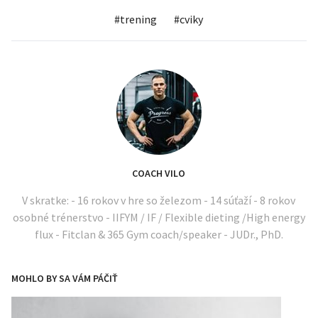
#
trening
#
cviky
COACH VILO
V skratke: - 16 rokov v hre so železom - 14 súťaží - 8 rokov
osobné trénerstvo - IIFYM / IF / Flexible dieting /High energy
flux - Fitclan & 365 Gym coach/speaker - JUDr., PhD.
MOHLO BY SA VÁM PÁČIŤ