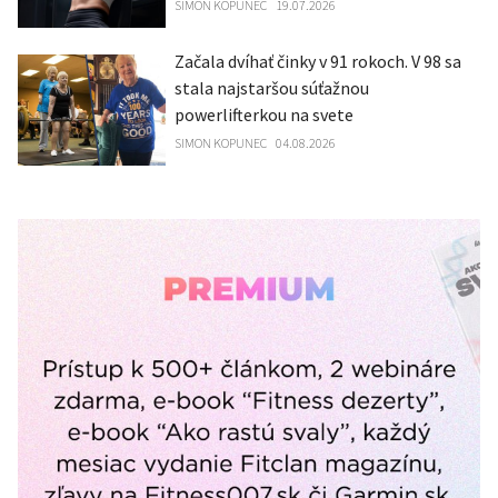
SIMON KOPUNEC
19.07.2026
Začala dvíhať činky v 91 rokoch. V 98 sa
stala najstaršou súťažnou
powerlifterkou na svete
SIMON KOPUNEC
04.08.2026