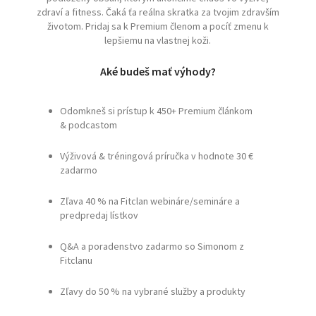
zdraví a fitness. Čaká ťa reálna skratka za tvojim zdravším
životom. Pridaj sa k Premium členom a pocíť zmenu k
lepšiemu na vlastnej koži.
Aké budeš mať výhody?
Odomkneš si prístup k 450+ Premium článkom
& podcastom
Výživová & tréningová príručka v hodnote 30 €
zadarmo
Zľava 40 % na Fitclan webináre/semináre a
predpredaj lístkov
Q&A a poradenstvo zadarmo so Simonom z
Fitclanu
Zľavy do 50 % na vybrané služby a produkty