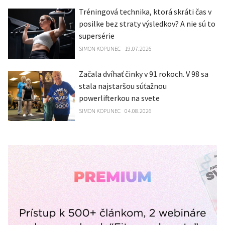
Tréningová technika, ktorá skráti čas v
posilke bez straty výsledkov? A nie sú to
supersérie
SIMON KOPUNEC
19.07.2026
Začala dvíhať činky v 91 rokoch. V 98 sa
stala najstaršou súťažnou
powerlifterkou na svete
SIMON KOPUNEC
04.08.2026