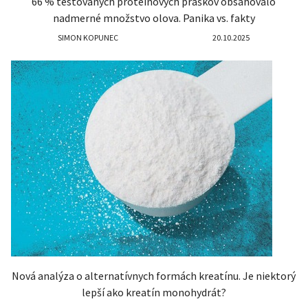
66 % testovaných proteínových práškov obsahovalo
nadmerné množstvo olova. Panika vs. fakty
SIMON KOPUNEC
20.10.2025
Nová analýza o alternatívnych formách kreatínu. Je niektorý
lepší ako kreatín monohydrát?