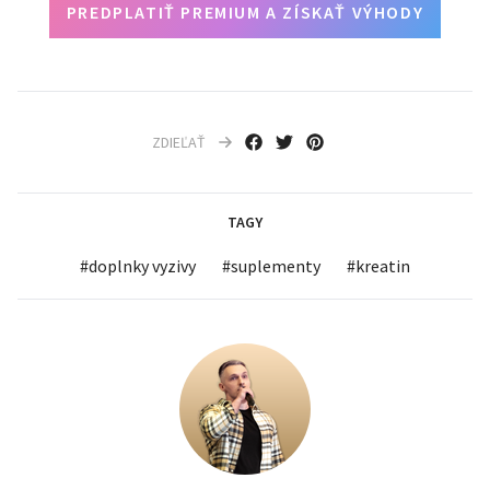
PREDPLATIŤ PREMIUM A ZÍSKAŤ VÝHODY
ZDIEĽAŤ
TAGY
#
doplnky vyzivy
#
suplementy
#
kreatin