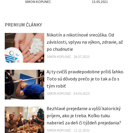
SIMON KOPUNEC
15.05.2021
PREMIUM ČLÁNKY
Nikotín a nikotínové vrecúška. Od
závislosti, vplyvu na výkon, zdravie, až
po chudnutie
SIMON KOPUNEC
28.07.2023
Aj ty cvičíš pravdepodobne príliš ľahko.
Toto sú dôvody prečo je to tak a čo s
tým robiť
SIMON KOPUNEC
04.04.2023
Bezhlavé prejedanie a vyšší kalorický
príjem, ako je treba. Koľko tuku
naberieš za deň či týždeň prejedania?
SIMON KOPUNEC
11.12.2022