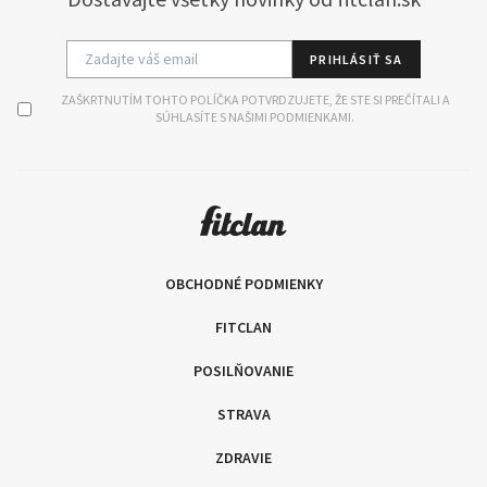
PRIHLÁSIŤ SA
ZAŠKRTNUTÍM TOHTO POLÍČKA POTVRDZUJETE, ŽE STE SI PREČÍTALI A
SÚHLASÍTE S NAŠIMI PODMIENKAMI.
OBCHODNÉ PODMIENKY
FITCLAN
POSILŇOVANIE
STRAVA
ZDRAVIE