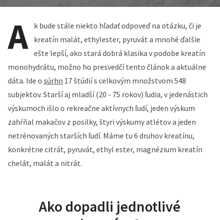
A
k bude stále niekto hľadať odpoveď na otázku, či je
kreatín malát, ethylester, pyruvát a mnohé ďalšie
ešte lepší, ako stará dobrá klasika v podobe kreatín
monohydrátu, možno ho presvedčí tento článok a aktuálne
dáta. Ide o
súrhn
17 štúdií s celkovým množstvom 548
subjektov. Starší aj mladší (20 - 75 rokov) ľudia, v jedenástich
výskumoch išlo o rekreačne aktívnych ľudí, jeden výskum
zahŕňal makačov z posilky, štyri výskumy atlétov a jeden
netrénovaných starších ľudí. Máme tu 6 druhov kreatínu,
konkrétne citrát, pyruvát, ethyl ester, magnézium kreatín
chelát, malát a nitrát.
Ako dopadli jednotlivé