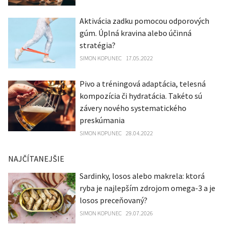
Aktivácia zadku pomocou odporových
gúm. Úplná kravina alebo účinná
stratégia?
SIMON KOPUNEC
17.05.2022
Pivo a tréningová adaptácia, telesná
kompozícia či hydratácia. Takéto sú
závery nového systematického
preskúmania
SIMON KOPUNEC
28.04.2022
NAJČÍTANEJŠIE
Sardinky, losos alebo makrela: ktorá
ryba je najlepším zdrojom omega-3 a je
losos preceňovaný?
SIMON KOPUNEC
29.07.2026