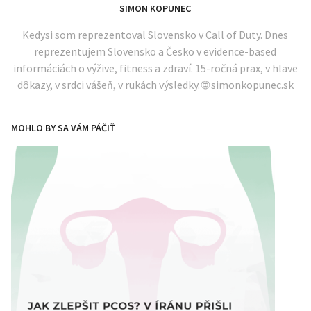
SIMON KOPUNEC
Kedysi som reprezentoval Slovensko v Call of Duty. Dnes
reprezentujem Slovensko a Česko v evidence-based
informáciách o výžive, fitness a zdraví. 15-ročná prax, v hlave
dôkazy, v srdci vášeň, v rukách výsledky. 🌐 simonkopunec.sk
MOHLO BY SA VÁM PÁČIŤ