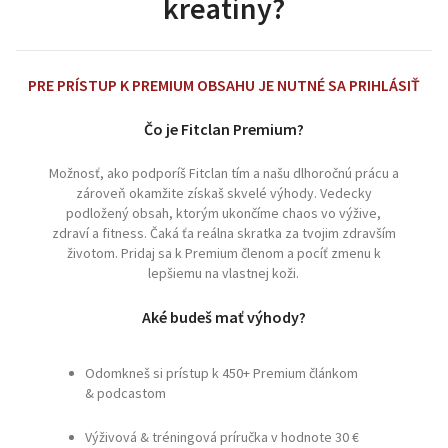
kreatíny?
PRE PRÍSTUP K PREMIUM OBSAHU JE NUTNÉ SA PRIHLÁSIŤ
Čo je Fitclan Premium?
Možnosť, ako podporíš Fitclan tím a našu dlhoročnú prácu a
zároveň okamžite získaš skvelé výhody. Vedecky
podložený obsah, ktorým ukončíme chaos vo výžive,
zdraví a fitness. Čaká ťa reálna skratka za tvojim zdravším
životom. Pridaj sa k Premium členom a pocíť zmenu k
lepšiemu na vlastnej koži.
Aké budeš mať výhody?
Odomkneš si prístup k 450+ Premium článkom
& podcastom
Výživová & tréningová príručka v hodnote 30 €