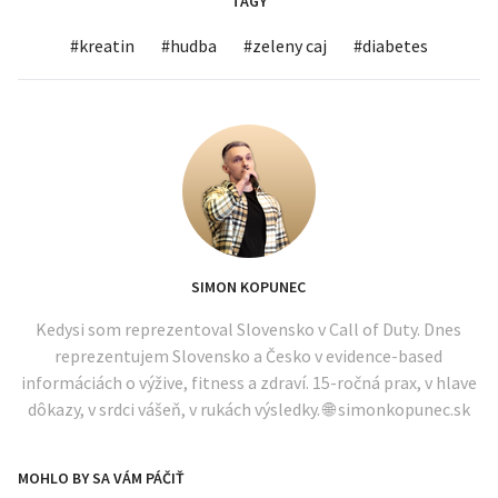
TAGY
#
kreatin
#
hudba
#
zeleny caj
#
diabetes
SIMON KOPUNEC
Kedysi som reprezentoval Slovensko v Call of Duty. Dnes
reprezentujem Slovensko a Česko v evidence-based
informáciách o výžive, fitness a zdraví. 15-ročná prax, v hlave
dôkazy, v srdci vášeň, v rukách výsledky. 🌐 simonkopunec.sk
MOHLO BY SA VÁM PÁČIŤ