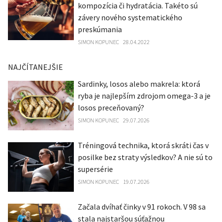
kompozícia či hydratácia. Takéto sú
závery nového systematického
preskúmania
SIMON KOPUNEC
28.04.2022
NAJČÍTANEJŠIE
Sardinky, losos alebo makrela: ktorá
ryba je najlepším zdrojom omega-3 a je
losos preceňovaný?
SIMON KOPUNEC
29.07.2026
Tréningová technika, ktorá skráti čas v
posilke bez straty výsledkov? A nie sú to
supersérie
SIMON KOPUNEC
19.07.2026
Začala dvíhať činky v 91 rokoch. V 98 sa
stala najstaršou súťažnou