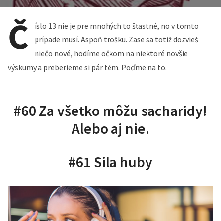
Č
íslo 13 nie je pre mnohých to šťastné, no v tomto
prípade musí. Aspoň trošku. Zase sa totiž dozvieš
niečo nové, hodíme očkom na niektoré novšie
výskumy a preberieme si pár tém. Poďme na to.
#60 Za všetko môžu sacharidy!
Alebo aj nie.
#61 Sila huby