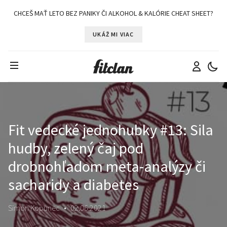
CHCEŠ MAŤ LETO BEZ PANIKY ČI ALKOHOL & KALÓRIE CHEAT SHEET?
UKÁŽ MI VIAC
Fit vedecké jednohubky #13: Sila
hudby, zelený čaj pod
drobnohľadom meta-analýzy či
sacharidy a diabetes
Simon Kopunec
•
02.06.2021