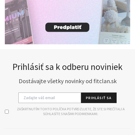
Prihlásiť sa k odberu noviniek
Dostávajte všetky novinky od fitclan.sk
PRIHLÁSIŤ SA
ZAŠKRTNUTÍM TOHTO POLÍČKA POTVRDZUJETE, ŽE STE SI PREČÍTALI A
SÚHLASÍTE S NAŠIMI PODMIENKAMI.