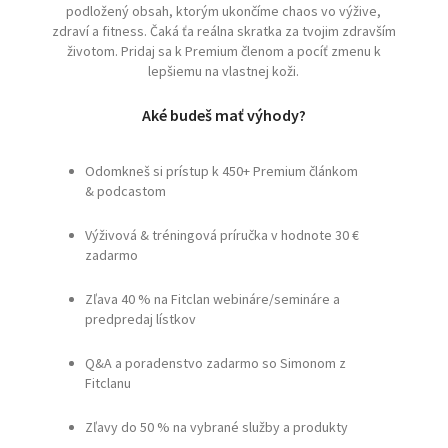
podložený obsah, ktorým ukončíme chaos vo výžive,
zdraví a fitness. Čaká ťa reálna skratka za tvojim zdravším
životom. Pridaj sa k Premium členom a pocíť zmenu k
lepšiemu na vlastnej koži.
Aké budeš mať výhody?
Odomkneš si prístup k 450+ Premium článkom
& podcastom
Výživová & tréningová príručka v hodnote 30 €
zadarmo
Zľava 40 % na Fitclan webináre/semináre a
predpredaj lístkov
Q&A a poradenstvo zadarmo so Simonom z
Fitclanu
Zľavy do 50 % na vybrané služby a produkty