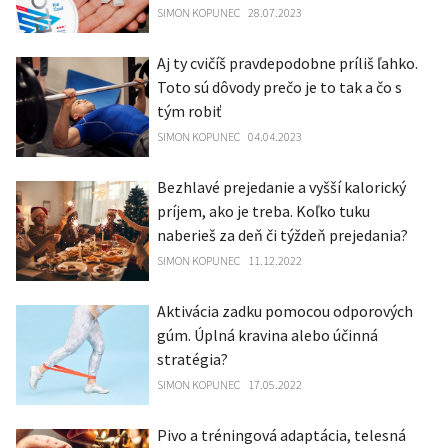
SIMON KOPUNEC
28.07.2023
Aj ty cvičíš pravdepodobne príliš ľahko.
Toto sú dôvody prečo je to tak a čo s
tým robiť
SIMON KOPUNEC
04.04.2023
Bezhlavé prejedanie a vyšší kalorický
príjem, ako je treba. Koľko tuku
naberieš za deň či týždeň prejedania?
SIMON KOPUNEC
11.12.2022
Aktivácia zadku pomocou odporových
gúm. Úplná kravina alebo účinná
stratégia?
SIMON KOPUNEC
17.05.2022
Pivo a tréningová adaptácia, telesná