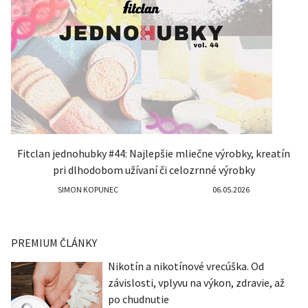
Fitclan jednohubky #44: Najlepšie mliečne výrobky, kreatín
pri dlhodobom užívaní či celozrnné výrobky
SIMON KOPUNEC
06.05.2026
PREMIUM ČLÁNKY
Nikotín a nikotínové vrecúška. Od
závislosti, vplyvu na výkon, zdravie, až
po chudnutie