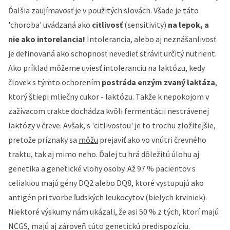
Ďalšia zaujímavosť je v použitých slovách. Všade je táto
'choroba' uvádzaná ako
citlivosť
(sensitivity)
na lepok, a
nie ako intorelancia!
Intolerancia, alebo aj neznášanlivosť
je definovaná ako schopnosť nevedieť stráviť určitý nutrient.
Ako príklad môžeme uviesť intoleranciu na laktózu, kedy
človek s týmto ochorením
postráda enzým zvaný laktáza
,
ktorý štiepi mliečny cukor - laktózu. Takže k nepokojom v
zažívacom trakte dochádza kvôli fermentácii nestrávenej
laktózy v čreve. Avšak, s
'
citlivosťou' je to trochu zložitejšie,
pretože príznaky sa
môžu
prejaviť ako vo vnútri črevného
traktu, tak aj mimo neho. Ďalej tu hrá dôležitú úlohu aj
genetika a genetické vlohy osoby. Až 97 % pacientov s
celiakiou majú gény DQ2 alebo DQ8, ktoré vystupujú ako
antigén pri tvorbe ľudských leukocytov (bielych krviniek).
Niektoré výskumy nám ukázali, že asi 50 % z tých, ktorí majú
NCGS, majú aj zároveň túto genetickú
pre
dispozíciu.