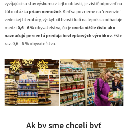
vyvíjajúci sa stav výskumu v tejto oblasti, je zistiť odpoveď na
túto otázku
priam nemožné
.
Keď sa pozrieme na 'recenzie'
vedeckej literatúry, výskyt citlivosti ľudí na lepok sa odhaduje
medzi
0,6 - 6 %
obyvateľstva, čo je
oveľa nižšie číslo ako
naznačujú percentá predaja bezlepkových výrobkov.
Ešte
raz.
0,6 - 6 % obyvateľstva.
Ak by sme chceli byť