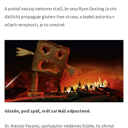
A pokiaľ naozaj niekomu stačí, že sexy Ryan Gosling (a sto
ďalších) propaguje gluten-free stravu, a budeš autorita v
očiach verejnosti, je to smutné.
Glutén, poď späť, vráť sa! Máš odpustené.
Dr. Alessio Fasano, spoluautor nedávnej štúdie, to zhrnul