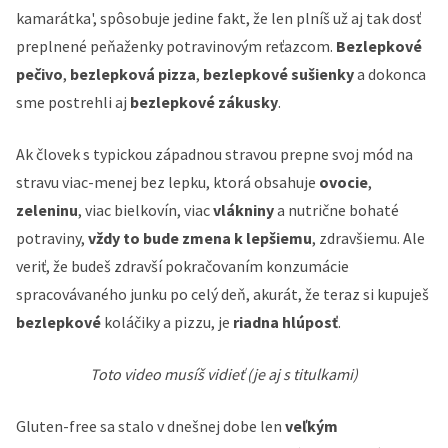
kamarátka', spôsobuje jedine fakt, že len plníš už aj tak dosť
preplnené peňaženky potravinovým reťazcom.
Bezlepkové
pečivo
,
bezlepková pizza
,
bezlepkové sušienky
a dokonca
sme postrehli aj
bezlepkové zákusky
.
Ak človek s typickou západnou stravou prepne svoj mód na
stravu viac-menej bez lepku, ktorá obsahuje
ovocie
,
zeleninu
, viac bielkovín, viac
vlákniny
a nutrične bohaté
potraviny,
vždy to bude zmena k lepšiemu
, zdravšiemu. Ale
veriť, že budeš zdravší pokračovaním konzumácie
spracovávaného junku po celý deň, akurát, že teraz si kupuješ
bezlepkové
koláčiky a pizzu, je
riadna hlúposť
.
Toto video musíš vidieť (je aj s titulkami)
Gluten-free sa stalo v dnešnej dobe len
veľkým