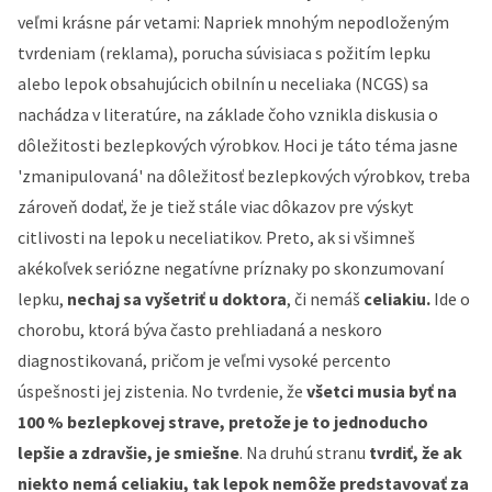
veľmi krásne pár vetami: Napriek mnohým nepodloženým
tvrdeniam (reklama), porucha súvisiaca s požitím lepku
alebo lepok obsahujúcich obilnín u neceliaka (NCGS) sa
nachádza v literatúre, na základe čoho vznikla diskusia o
dôležitosti bezlepkových výrobkov. Hoci je táto téma jasne
'zmanipulovaná' na dôležitosť bezlepkových výrobkov, treba
zároveň dodať, že je tiež stále viac dôkazov pre výskyt
citlivosti na lepok u neceliatikov. Preto, a
k si všimneš
akékoľvek seriózne negatívne príznaky po skonzumovaní
lepku,
nechaj sa vyšetriť u doktora
, či nemáš
celiakiu.
Ide o
chorobu, ktorá býva často prehliadaná a neskoro
diagnostikovaná, pričom je veľmi vysoké percento
úspešnosti jej zistenia. No tvrdenie, že
všetci musia byť na
100 % bezlepkovej strave, pretože je to jednoducho
lepšie a zdravšie, je smiešne
.
Na druhú stranu
tvrdiť, že ak
niekto nemá celiakiu, tak lepok nemôže predstavovať za