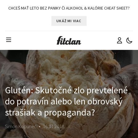
CHCEŠ MAŤ LETO BEZ PANIKY ČI ALKOHOL & KALÓRIE CHEAT SHEET?
UKÁŽ MI VIAC
Glutén: Skutočné zlo prevtelené
do potravín alebo len obrovský
strašiak a propaganda?
Simon Kopunec
•
16.01.2018