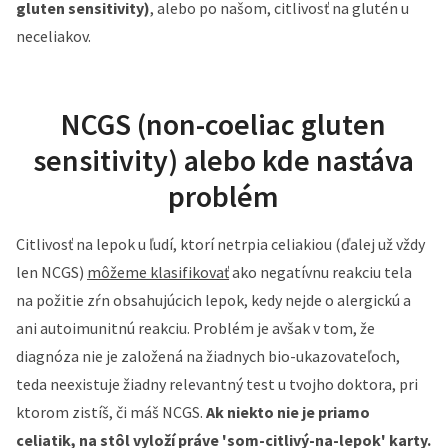
gluten sensitivity)
, alebo po našom, citlivosť na glutén u
neceliakov.
NCGS (non-coeliac gluten
sensitivity) alebo kde nastáva
problém
Citlivosť na lepok u ľudí, ktorí netrpia celiakiou (ďalej už vždy
len NCGS)
môžeme klasifikovať
ako negatívnu reakciu tela
na požitie zŕn obsahujúcich lepok, kedy nejde o alergickú a
ani autoimunitnú reakciu. Problém je avšak v tom, že
diagnóza nie je založená na žiadnych bio-ukazovateľoch,
teda neexistuje žiadny relevantný test u tvojho doktora, pri
ktorom zistíš, či máš NCGS.
Ak niekto nie je priamo
celiatik, na stôl vyloží práve 'som-citlivý-na-lepok' karty.