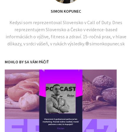
SIMON KOPUNEC
Kedysi som reprezentoval Slovensko v Call of Duty. Dnes
reprezentujem Slovensko a Česko v evidence-based
informáciách o výžive, fitness a zdraví. 15-ročná prax, v hlave
dôkazy, v srdci vášeň, v rukách výsledky. 🌐 simonkopunec.sk
MOHLO BY SA VÁM PÁČIŤ