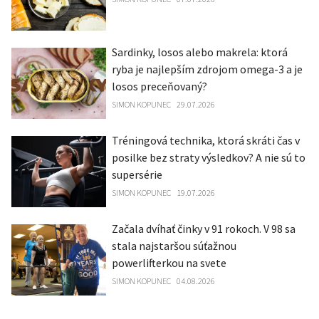
Sardinky, losos alebo makrela: ktorá
ryba je najlepším zdrojom omega-3 a je
losos preceňovaný?
SIMON KOPUNEC
29.07.2026
Tréningová technika, ktorá skráti čas v
posilke bez straty výsledkov? A nie sú to
supersérie
SIMON KOPUNEC
19.07.2026
Začala dvíhať činky v 91 rokoch. V 98 sa
stala najstaršou súťažnou
powerlifterkou na svete
SIMON KOPUNEC
04.08.2026