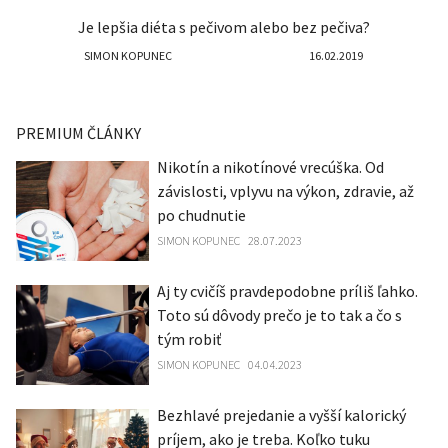
Je lepšia diéta s pečivom alebo bez pečiva?
SIMON KOPUNEC
16.02.2019
PREMIUM ČLÁNKY
Nikotín a nikotínové vrecúška. Od
závislosti, vplyvu na výkon, zdravie, až
po chudnutie
SIMON KOPUNEC
28.07.2023
Aj ty cvičíš pravdepodobne príliš ľahko.
Toto sú dôvody prečo je to tak a čo s
tým robiť
SIMON KOPUNEC
04.04.2023
Bezhlavé prejedanie a vyšší kalorický
príjem, ako je treba. Koľko tuku