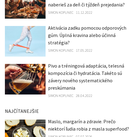
naberieš za deň či týždeň prejedania?
SIMON KOPUNEC
11.12.2022
Aktivácia zadku pomocou odporových
gúm. Úplná kravina alebo účinná
stratégia?
SIMON KOPUNEC
17.05.2022
Pivo a tréningová adaptácia, telesná
kompozícia či hydratácia. Takéto sú
závery nového systematického
preskúmania
SIMON KOPUNEC
28.04.2022
NAJČÍTANEJŠIE
Maslo, margarín a zdravie. Prečo
niektorí ľudia robia z masla superfood?
SIMON KOPUNEC
07.07.2026