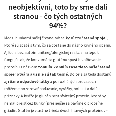
neobjektívni, toto by sme dali
stranou - čo tých ostatných
94%?
Medzi bunkami našej črevnej výstelky sú tzv.
'tesné spoje'
,
ktoré sú späté s tým, čo sa dostane do nášho krvného obehu.
Aj ľudia bez autoimunitnej/alergickej reakcie na lepok
fungujú tak, že konzumácia gluténu spustí uvoľňovanie
proteínu s názvom
zonulín
.
Zonulín zase tieto naše 'tesné
spoje' otvára a už nie sú tak tesné.
Do tela sa teda dostanú
aj
rôzne odpadové látky
a po rozličných procesoch
môžeme pozorovať nadúvanie, vyrážky, bolesti a ďalšie
príznaky. A keďže je glutén nestráviteľný proteín, ktorý by
nemal prejsť cez bunky (presnejšie sa bavíme o proteíne
gliadin. Glutén je vlastne trieda dvoch hlavných proteínov -