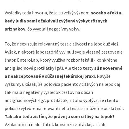
Výsledky teda
hovoria
, že je tu veľký význam
nocebo efektu,
kedy ľudia sami očakávali zvýšený výskyt rôznych
príznakov
, čo vyvolali negatívny vplyv.
To, že neexistuje relevantný test citlivosti na lepok už vieš.
Avšak, n
iektoré laboratóriá vyvinuli svoje vlastné testovanie
(napr. EnteroLab, ktorý využíva rozbor fekálií - konkrétne
antigliadinové protilátky IgA).
Ale tieto testy
sú neoverené
a neakceptované v súčasnej lekárskej praxi.
Navyše
výskumy ukázali, že polovica pacientov citlivých na lepok aj
tak mala negatívny výsledok testov na obsah
antigliadinových-IgA protilátok, z toho vyplýva, že i tento
pokus o vytvorenia relevantného testu si môžeme odškrtnúť.
Tak ako teda zistím, že práve ja som citlivý na lepok?
Vzhľadom na nedostatok konsenzu v otázke, a stále