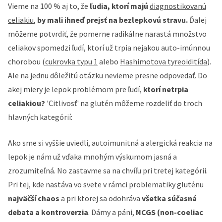
Vieme na 100 % aj to, že
ľudia, ktorí majú
diagn
ostikovanú
celiakiu
,
by mali
ihneď prejsť na bezlepkovú stravu.
Ďalej
môžeme potvrdiť, že pomerne radikálne narastá množstvo
celiakov spomedzi ľudí, ktorí už trpia nejakou auto-imúnnou
chorobou (
cukrovka typu 1
alebo
Hashimotova tyreoiditída
).
Ale na jednu dôležitú otázku nevieme presne odpovedať. Do
akej miery je lepok problémom pre ľudí,
ktorí netrpia
celiakiou?
'Citlivosť' na glutén môžeme rozdeliť do troch
hlavných kategórií:
Ako sme si vyššie uviedli, autoimunitná a alergická reakcia na
lepok je nám už vďaka mnohým výskumom jasná a
zrozumiteľná. No zastavme sa na chvíľu pri tretej kategórii.
Pri tej, kde nastáva vo svete v rámci problematiky gluténu
najväčší chaos
a pri ktorej sa odohráva
všetka súčasná
debata a kontroverzia
. Dámy a páni,
NCGS (non-coeliac