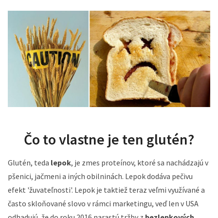
Čo to vlastne je ten glutén?
Glutén, teda
lepok
, je zmes proteínov, ktoré sa nachádzajú v
pšenici, jačmeni a iných obilninách. Lepok dodáva pečivu
efekt 'žuvateľnosti'. Lepok je taktiež teraz veľmi využívané a
často skloňované slovo v rámci marketingu, veď len v USA
odhadujú, že do roku 2016 narastú tržby z
bezlepkových