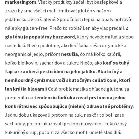
marketingom
. Všetky produkty začali byť bezlepkové a
zrazu by sme všetci mali limitovať glutén v našom
jedálničku. Je to šialené. Spoločnosti lepia na obaly potravín
nálepky gluten-free. Prečo to robia? Len aby viac predali.
Z
gluténu je populárny buzzword
, ktorý nevedomí ľudia slepo
nasledujú. Niečo podobné, ako keď ľudia riešia organické a
neorganické jedlo, pričom
netušia
, čo má koľko kalórií,
koľko bielkovín, sacharidov a tukov. Niečo, ako
keď sa tuhý
fajčiar zaoberá pesticídmi na jeho jablku. Skutočný a
nemilosrdný cynizmus voči skutočným celiatikom, ktorí
len krútia hlavami!
Celá problematika ohľadne gluténu sa
premenila na
tendenciu ľudí ukazovať prstom na jednu
konkrétnu vec spôsobujúcu (nielen) zdravotné problémy.
Jednu dobu ukazovali prstom na tuk, neskôr to boli zase
sacharidy, potom ukazovali prstom na vysoko-fruktózový
kukuričný sirup, potom za všetko mohli umelé sladidlá.