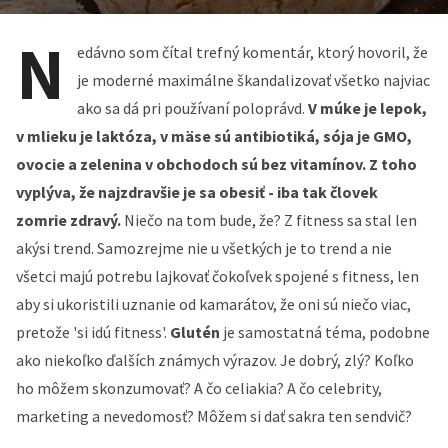
N
edávno som čítal trefný komentár, ktorý hovoril, že
je moderné maximálne škandalizovať všetko najviac
ako sa dá pri používaní poloprávd.
V múke je lepok,
v mlieku je laktóza, v mäse sú antibiotiká, sója je GMO,
ovocie a zelenina v obchodoch sú bez vitamínov. Z toho
vyplýva, že najzdravšie je sa obesiť - iba tak človek
zomrie zdravý.
Niečo na tom bude, že? Z fitness sa stal len
akýsi trend. Samozrejme nie u všetkých je to trend a nie
všetci majú potrebu lajkovať čokoľvek spojené s fitness, len
aby si ukoristili uznanie od kamarátov, že oni sú niečo viac,
pretože 'si idú fitness'.
Glutén
je samostatná téma, podobne
ako niekoľko ďalších známych výrazov. Je dobrý, zlý? Koľko
ho môžem skonzumovať? A čo celiakia? A čo celebrity,
marketing a nevedomosť? Môžem si dať sakra ten sendvič?