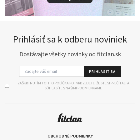
Prihlásiť sa k odberu noviniek
Dostávajte všetky novinky od fitclan.sk
PRIHLÁSIŤ SA
ZAŠKRTNUTÍM TOHTO POLÍČKA POTVRDZUJETE, ŽE STE SI PREČÍTALI A
SÚHLASÍTE S NAŠIMI PODMIENKAMI.
OBCHODNÉ PODMIENKY