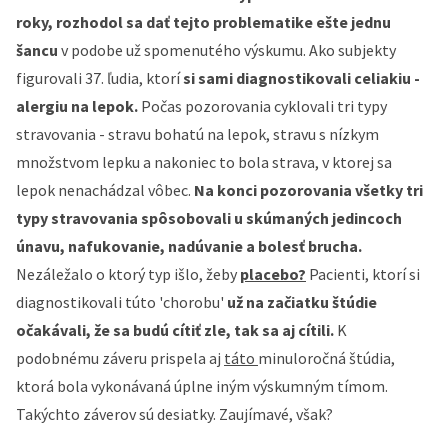
roky, rozhodol sa dať tejto problematike ešte jednu
šancu
v podobe už spomenutého výskumu. Ako subjekty
figurovali 37. ľudia, ktorí
si sami diagnostikovali celiakiu -
alergiu na lepok.
Počas pozorovania cyklovali tri typy
stravovania - stravu bohatú na lepok, stravu s nízkym
množstvom lepku a nakoniec to bola strava, v ktorej sa
lepok nenachádzal vôbec.
Na konci pozorovania všetky tri
typy stravovania spôsobovali u skúmaných jedincoch
únavu, nafukovanie, nadúvanie a bolesť brucha.
Nezáležalo o ktorý typ išlo, žeby
placebo?
Pacienti, ktorí si
diagnostikovali túto 'chorobu'
už na začiatku štúdie
očakávali, že sa budú cítiť zle, tak sa aj cítili.
K
podobnému záveru prispela aj
táto
minuloročná štúdia
,
ktorá bola vykonávaná úplne iným výskumným tímom.
Takýchto záverov sú desiatky. Zaujímavé, však?