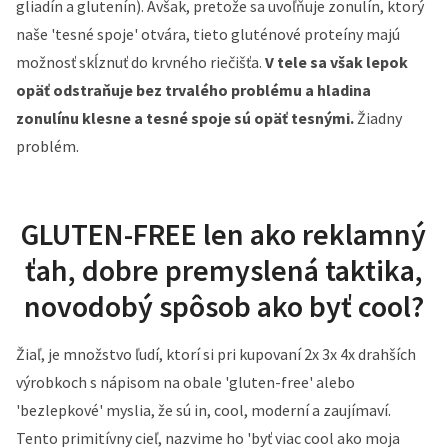
gliadín a glutenín). Avšak, pretože sa uvoľňuje zonulín, ktorý
naše 'tesné spoje' otvára, tieto gluténové proteíny majú
možnosť skĺznuť do krvného riečišťa.
V tele sa však lepok
opäť odstraňuje bez trvalého problému a hladina
zonulínu klesne a tesné spoje sú opäť tesnými.
Žiadny
problém.
GLUTEN-FREE len ako reklamný
ťah, dobre premyslená taktika,
novodobý spôsob ako byť cool?
Žiaľ, je množstvo ľudí, ktorí si pri kupovaní 2x 3x 4x drahších
výrobkoch s nápisom na obale 'gluten-free' alebo
'bezlepkové' myslia, že sú in, cool, moderní a zaujímaví.
Tento primitívny cieľ, nazvime ho 'byť viac cool ako moja