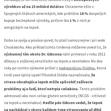
výrobkov až na 15 miliárd dolárov
. Ostaneme ešte v
Spojených štátoch amerických, kde približne
18 %
dospelých
kupuje bezlepkové výrobky, pričom iba
1 %
z nich je
alergických na lepok.
Doba sa vyvíja a posúva vpred, to platí samozrejme i pri vede.
Chvalabohu. Ako príklad tohto tvrdenia môžeme uviesť to, že
výskumný tím okolo Dr. Gibsona
nám priniesol v roku 2011
dôkazy o zvýšenej senzitivite na lepok u neceliakov. No dva
roky po tomto výskume prišiel s
nadväzujúcou štúdiou
, ktorá
tvrdí zase úplný opak! Pôvodná štúdia naznačovala,
že
strava obsahujúca lepok môže spôsobiť zažívacie
problémy aj u ľudí, ktorí netrpia celiakiou.
Tento problém
adresovali ako non-celiac gluten sensitivity (NCGS - citlivosť
na lepok u neceliakov).
Keďže pán Gibson vedel, že lepok
sa nachádzal v skoro každom type stravovania už dlhé