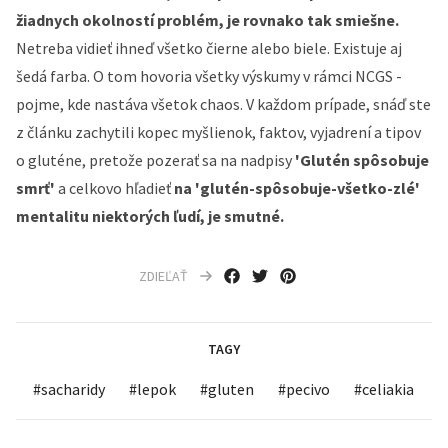
žiadnych okolností problém, je rovnako tak smiešne.
Netreba vidieť ihneď všetko čierne alebo biele. Existuje aj
šedá farba. O tom hovoria všetky výskumy v rámci NCGS -
pojme, kde nastáva všetok chaos. V každom prípade, snáď ste
z článku zachytili kopec myšlienok, faktov, vyjadrení a tipov
o gluténe, pretože pozerať sa na nadpisy
'Glutén spôsobuje
smrť'
a celkovo hľadieť
na 'glutén-spôsobuje-všetko-zlé'
mentalitu niektorých ľudí, je smutné.
ZDIEĽAŤ
TAGY
#
sacharidy
#
lepok
#
gluten
#
pecivo
#
celiakia