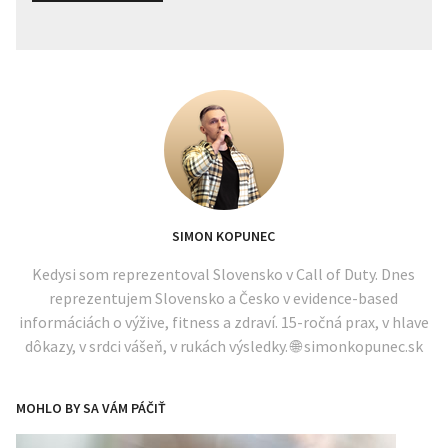
SIMON KOPUNEC
Kedysi som reprezentoval Slovensko v Call of Duty. Dnes
reprezentujem Slovensko a Česko v evidence-based
informáciách o výžive, fitness a zdraví. 15-ročná prax, v hlave
dôkazy, v srdci vášeň, v rukách výsledky. 🌐 simonkopunec.sk
MOHLO BY SA VÁM PÁČIŤ