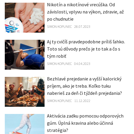
Nikotín a nikotínové vrecúška. Od
závislosti, vplyvu na výkon, zdravie, až
po chudnutie
SIMON KOPUNEC
28.07.2023
Aj ty cvičíš pravdepodobne príliš ľahko.
Toto sú dôvody prečo je to tak a čo s
tým robiť
SIMON KOPUNEC
04.04.2023
Bezhlavé prejedanie a vyšší kalorický
príjem, ako je treba. Koľko tuku
naberieš za deň či týždeň prejedania?
SIMON KOPUNEC
11.12.2022
Aktivácia zadku pomocou odporových
gúm. Úplná kravina alebo účinná
stratégia?