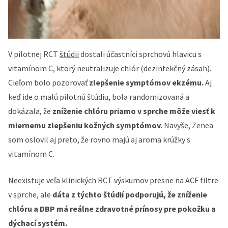
V pilotnej RCT
štúdii
dostali účastníci sprchovú hlavicu s
vitamínom C, ktorý neutralizuje chlór (dezinfekčný zásah).
Cieľom bolo pozorovať
zlepšenie symptómov ekzému.
Aj
keď ide o malú pilotnú štúdiu, bola randomizovaná a
dokázala, že
zníženie chlóru priamo v sprche môže viesť k
miernemu zlepšeniu kožných symptómov
. Navyše, Zenea
som oslovil aj preto, že rovno majú aj aroma krúžky s
vitamínom C.
Neexistuje veľa klinických RCT výskumov presne na ACF filtre
v sprche, ale
dáta z týchto štúdií podporujú, že zníženie
chlóru a DBP má reálne zdravotné prínosy pre pokožku a
dýchací systém.