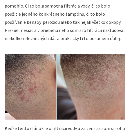
pomohlo. Či to bola samotná filtrácia vody, či to bolo
použitie jedného konkrétneho šampónu, či to bolo
používanie benzoylperoxidu alebo tak nejak všetko dokopy.
Prešiel mesiac a v priebehu neho som si o filtrácii naštudoval
niekoľko relevantných dát a prakticky ti to posuniem ďalej.
Keďže tento článok je o filtrácii vody a za ten čas som si toho