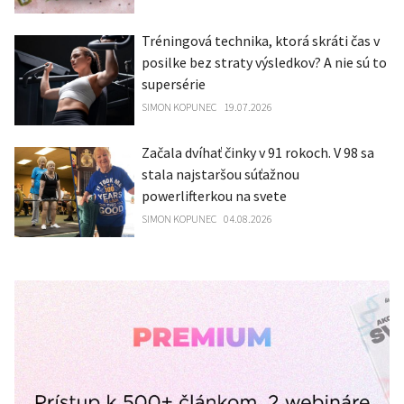
Tréningová technika, ktorá skráti čas v
posilke bez straty výsledkov? A nie sú to
supersérie
SIMON KOPUNEC
19.07.2026
Začala dvíhať činky v 91 rokoch. V 98 sa
stala najstaršou súťažnou
powerlifterkou na svete
SIMON KOPUNEC
04.08.2026