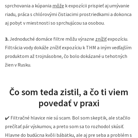
sprchovania a kúpania
môže
k expozícii prispieť aj umývanie
riadu, práca s chlórovými čistiacimi prostriedkami a dokonca
aj pobyt v miestnosti so sprchujúcou sa osobou.
3.
Jednoduché domáce filtre môžu výrazne
znížiť
expozíciu.
Filtrácia vody dokáže znížiť expozíciu k THM a iným vedľajším
produktom až trojnásobne, čo bolo dokázané u tehotných
žien v Rusku.
Čo som teda zistil, a čo ti viem
povedať v praxi
✔️ Filtračné hlavice nie sú scam. Bol som skeptik, ale stačilo
prečítať pár výskumov, a preto som sa to rozhodol skúsiť.
Hlavne do budúcna kvôli bábätku, ale aj pre seba a problém s