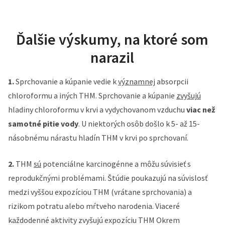
Ďalšie výskumy, na ktoré som
narazil
1.
Sprchovanie a kúpanie vedie k
významnej
absorpcii
chloroformu a iných THM. Sprchovanie a kúpanie
zvyšujú
hladiny chloroformu v krvi a vydychovanom vzduchu
viac než
samotné pitie vody
. U niektorých osôb došlo k 5- až 15-
násobnému nárastu hladín THM v krvi po sprchovaní.
2.
THM
sú
potenciálne karcinogénne a môžu súvisieť s
reprodukčnými problémami. Štúdie poukazujú na súvislosť
medzi vyššou expozíciou THM (vrátane sprchovania) a
rizikom potratu alebo mŕtveho narodenia. Viaceré
každodenné aktivity zvyšujú expozíciu THM Okrem