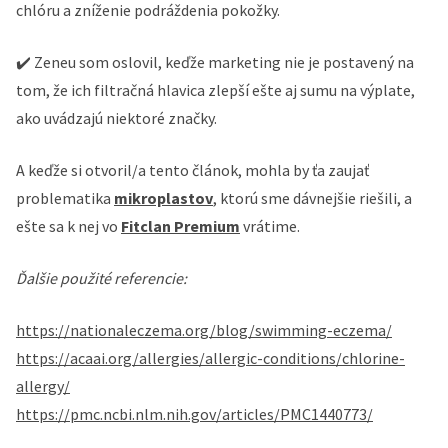
chlóru a zníženie podráždenia pokožky.
✔️ Zeneu som oslovil, keďže marketing nie je postavený na
tom, že ich filtračná hlavica zlepší ešte aj sumu na výplate,
ako uvádzajú niektoré značky.
A keďže si otvoril/a tento článok, mohla by ťa zaujať
problematika
mikroplastov
, ktorú sme dávnejšie riešili, a
ešte sa k nej vo
Fitclan Premium
vrátime.
Ďalšie použité referencie:
https://nationaleczema.org/blog/swimming-eczema/
https://acaai.org/allergies/allergic-conditions/chlorine-
allergy/
https://pmc.ncbi.nlm.nih.gov/articles/PMC1440773/