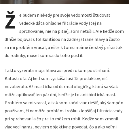
Ž
e budem niekedy pre svoje vedomosti študovať
vedecké dáta ohľadne filtrácie vody (tej na
sprchovanie, nie na pitie), som netušil. Ale keďže som
dlhšie bojoval s folikulitídou na zadnej strane hlavy a často
sa mi problém vracal, a ešte k tomu máme čerstvý prírastok
do rodinky, musel som sa do toho pustiť.
Takto vyzerala moja hlava asi pred rokom po strihaní.
Katastrofa. Aj keď som vyskúšal asi 15 produktov, nič
nezaberalo. Až mastička od dermatologičky, ktorá sa však
môže aplikovať len pár dní, keďže je to antibiotická masť.
Problém sa mi vracal, a tak som začal viac riešiť, aký šampón
používam, či nemôže problém trošku zlepšiť aj filtrácia vody
pri sprchovaní a čo pre to môžem robiť. Keďže som zmenil
viac vecí naraz, neviem objektívne povedať, čo a ako veľmi