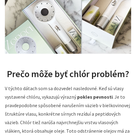
Prečo môže byť chlór problém?
V týchto dátach som sa dozvedel nasledovné. Keď sú vlasy
vystavené chlóru, vykazujú výrazný
pokles pevnosti
. Je to
pravdepodobne spôsobené narušením väzieb v bielkovinovej
štruktúre vlasu, konkrétne sírnych rezíduí a peptidových
väzieb. Chlór tiež narúša najvrchnejšiu vrstvu vlasových
vlákien, ktorá obsahuje oleje. Toto odstránenie olejov má za