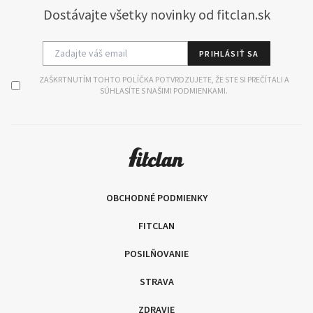
Dostávajte všetky novinky od fitclan.sk
PRIHLÁSIŤ SA
ZAŠKRTNUTÍM TOHTO POLÍČKA POTVRDZUJETE, ŽE STE SI PREČÍTALI A
SÚHLASÍTE S NAŠIMI PODMIENKAMI.
OBCHODNÉ PODMIENKY
FITCLAN
POSILŇOVANIE
STRAVA
ZDRAVIE