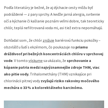
Podľa literatúry je bežné, že aj dýchacie cesty môžu byť
podráždené — z pary sprchy. A keďže jarná alergia, svrbenie
očí a kýchanie či kašlanie poznám veľmi dobre, tak teoreticky
chlór, teplá nefiltrovaná voda mi, asi tiež extra nepomáhajú.
Dohľadal som , že chlór
znižuje
bariérovú funkciu pokožky –
obzvlášť u ľudí s ekzémom, čo poukazuje na
priamu
dráždivosť pri bežných koncentráciách chlóru v sprchovej
vode
. V tomto
výskume
sa ukázalo, že
sprchovanie a
kúpanie patria medzi najvýznamnejšie zdroje THM, viac
ako pitie vody.
Trihalomethány (THM) vznikajúce pri
chlorinácii pitnej vody
zvyšujú riziko rakoviny močového
mechúra o 33 % a kolorektálneho karcinómu.