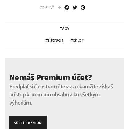
ZDIEĽAŤ
TAGY
#
filtracia
#
chlor
Nemáš Premium účet?
Predplať si členstvo už teraz a okamžite získaš
prístup k premium obsahu a ku všetkým
výhodám.
KÚPIŤ PREMIUM