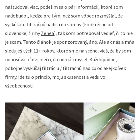
naštudoval viac, podelím sa o pár informácií, ktoré som
nadobudol, keďže pre tým, než som vôbec rozmýšľal, že
vyskúšam filtračnú hadicu do sprchy (konkrétne od
slovenskej firmy
Zenea
), tak som potreboval vedieť, či to nie
je scam. Tento článok je sponzorovaný, áno. Ale ak nás a mňa
sleduješ tých 11+ rokov, ktoré sme na scéne, vieš, že by som
neposúval ďalej niečo, čo nemá zmysel. Každopádne,
pokojne vyskúšaj filtráciu / filtračnú hadicu od akejkoľvek
firmy. Ide tu o princíp, moju skúsenosť a vedu vo
všeobecnosti.