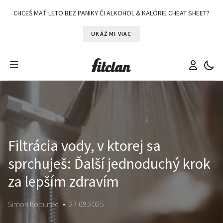
CHCEŠ MAŤ LETO BEZ PANIKY ČI ALKOHOL & KALÓRIE CHEAT SHEET?
UKÁŽ MI VIAC
Filtrácia vody, v ktorej sa
sprchuješ: Ďalší jednoduchý krok
za lepším zdravím
Simon Kopunec
•
27.08.2025