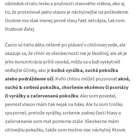
následok stratu lesku a pružnosti vlasového vlákna, ako aj
to, že proteínové jadro vlasov je náchylnejšie na poškodenie.
Osobne ma však menej pevné vlasy fakt netrápia, tak som
študoval ďalej.
Často sú tieto dáta riešené pri plávaní v chlórovej vode, ale
ukazuje sa, že chlór vo všeobecnosti nie je škodlivý, ale ak je
jeho koncentrácia príliš vysoká, môžu sa u ľudí vyskytnúť
vedľajšie účinky, ako je
kožná vyrážka, suchá pokožka
alebo podráždenie očí.
Kvôli chlóru môžeš pozorovať
akné,
suchú & svrbivú pokožku, zhoršenie ekzémov či psoriázy
či vyrážky a začervenanú pokožku
. Ako som povedal,
pevnosť vlasov mám tak nejak na háku. Ale tu som trošku
spozornel, pretože vyrážky, svrbenie zadnej časti hlavy a
začervenanie som mal pomerne stále. Všeobecne mám
citlivejšiu pokožku, takže som možno viac náchylný. Ktovie.