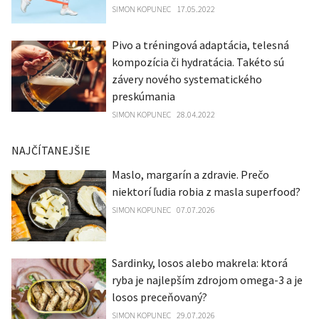
SIMON KOPUNEC
17.05.2022
Pivo a tréningová adaptácia, telesná
kompozícia či hydratácia. Takéto sú
závery nového systematického
preskúmania
SIMON KOPUNEC
28.04.2022
NAJČÍTANEJŠIE
Maslo, margarín a zdravie. Prečo
niektorí ľudia robia z masla superfood?
SIMON KOPUNEC
07.07.2026
Sardinky, losos alebo makrela: ktorá
ryba je najlepším zdrojom omega-3 a je
losos preceňovaný?
SIMON KOPUNEC
29.07.2026