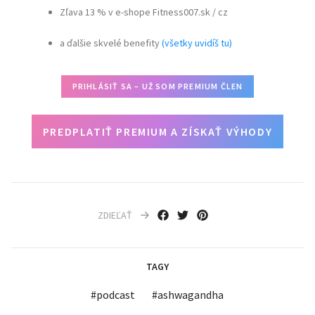
Zľava 13 % v e-shope Fitness007.sk / cz
a ďalšie skvelé benefity
(všetky uvidíš tu)
PRIHLÁSIŤ SA – UŽ SOM PREMIUM ČLEN
PREDPLATIŤ PREMIUM A ZÍSKAŤ VÝHODY
ZDIEĽAŤ
TAGY
#
podcast
#
ashwagandha