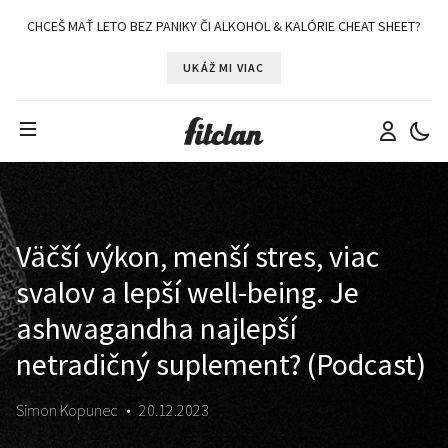
CHCEŠ MAŤ LETO BEZ PANIKY ČI ALKOHOL & KALÓRIE CHEAT SHEET?
UKÁŽ MI VIAC
Väčší výkon, menší stres, viac
svalov a lepší well-being. Je
ashwagandha najlepší
netradičný suplement? (Podcast)
Simon Kopunec
•
20.12.2023