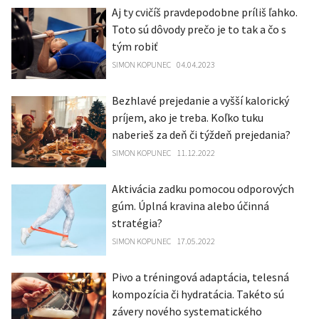
Aj ty cvičíš pravdepodobne príliš ľahko.
Toto sú dôvody prečo je to tak a čo s
tým robiť
SIMON KOPUNEC
04.04.2023
Bezhlavé prejedanie a vyšší kalorický
príjem, ako je treba. Koľko tuku
naberieš za deň či týždeň prejedania?
SIMON KOPUNEC
11.12.2022
Aktivácia zadku pomocou odporových
gúm. Úplná kravina alebo účinná
stratégia?
SIMON KOPUNEC
17.05.2022
Pivo a tréningová adaptácia, telesná
kompozícia či hydratácia. Takéto sú
závery nového systematického