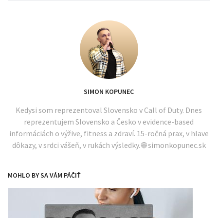
SIMON KOPUNEC
Kedysi som reprezentoval Slovensko v Call of Duty. Dnes
reprezentujem Slovensko a Česko v evidence-based
informáciách o výžive, fitness a zdraví. 15-ročná prax, v hlave
dôkazy, v srdci vášeň, v rukách výsledky. 🌐 simonkopunec.sk
MOHLO BY SA VÁM PÁČIŤ