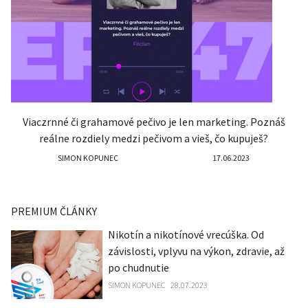
Viaczrnné či grahamové pečivo je len marketing. Poznáš
reálne rozdiely medzi pečivom a vieš, čo kupuješ?
SIMON KOPUNEC
17.06.2023
PREMIUM ČLÁNKY
Nikotín a nikotínové vrecúška. Od
závislosti, vplyvu na výkon, zdravie, až
po chudnutie
SIMON KOPUNEC
28.07.2023