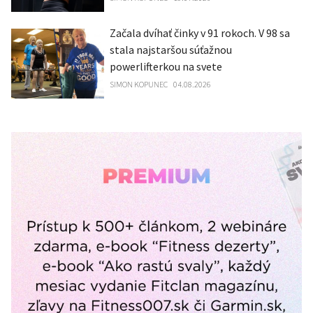
Začala dvíhať činky v 91 rokoch. V 98 sa
stala najstaršou súťažnou
powerlifterkou na svete
SIMON KOPUNEC
04.08.2026