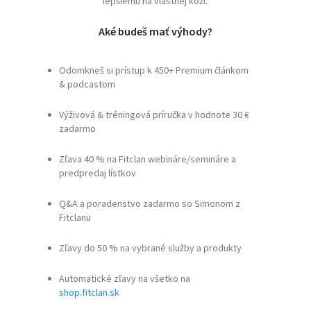
lepšiemu na vlastnej koži.
Aké budeš mať výhody?
Odomkneš si prístup k 450+ Premium článkom
& podcastom
Výživová & tréningová príručka v hodnote 30 €
zadarmo
Zľava 40 % na Fitclan webináre/semináre a
predpredaj lístkov
Q&A a poradenstvo zadarmo so Simonom z
Fitclanu
Zľavy do 50 % na vybrané služby a produkty
Automatické zľavy na všetko na
shop.fitclan.sk