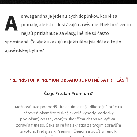
A
shwagandha je jeden z tých doplnkov, ktoré sa
pomaly, ale isto, dostávajú na výslnie. Niektoré veci o
nej sú pritiahnuté za vlasy, iné nie sú často
spomínané. Čo však ukazujú najaktuálnejšie dáta o tejto
ajuvérdskej byline?
PRE PRÍSTUP K PREMIUM OBSAHU JE NUTNÉ SA PRIHLÁSIŤ
Čo je Fitclan Premium?
Možnosť, ako podporíš Fitclan tím a našu dlhoročnú prácu a
zároveň okamžite získaš skvelé výhody. Vedecky
podložený obsah, ktorým ukončíme chaos vo výžive,
zdraví a fitness. Čaká ťa reálna skratka za tvojim zdravším
životom. Pridaj sa k Premium členom a pocíť zmenu k