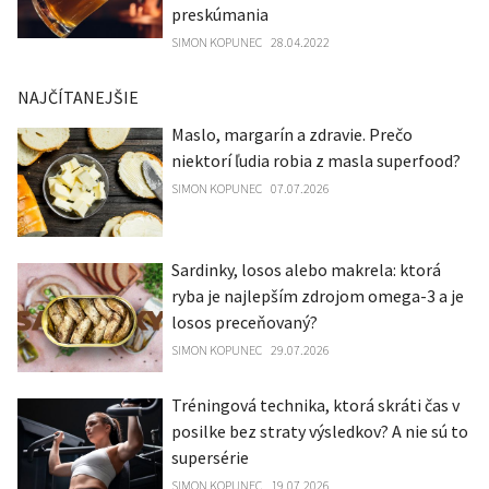
preskúmania
SIMON KOPUNEC
28.04.2022
NAJČÍTANEJŠIE
Maslo, margarín a zdravie. Prečo
niektorí ľudia robia z masla superfood?
SIMON KOPUNEC
07.07.2026
Sardinky, losos alebo makrela: ktorá
ryba je najlepším zdrojom omega-3 a je
losos preceňovaný?
SIMON KOPUNEC
29.07.2026
Tréningová technika, ktorá skráti čas v
posilke bez straty výsledkov? A nie sú to
supersérie
SIMON KOPUNEC
19.07.2026