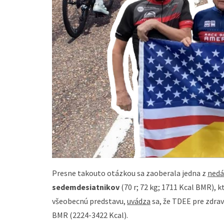
Presne takouto otázkou sa zaoberala jedna z
nedá
sedemdesiatnikov
(70 r; 72 kg; 1711 Kcal BMR), k
všeobecnú predstavu,
uvádza
sa, že TDEE pre zdrav
BMR (2224-3422 Kcal).