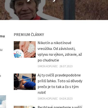
PREMIUM ČLÁNKY
zmu
Nikotín a nikotínové
vrecúška. Od závislosti,
ku
vplyvu na výkon, zdravie, až
po chudnutie
SIMON KOPUNEC
28.07.2023
Aj ty cvičíš pravdepodobne
o
príliš ľahko. Toto sú dôvody
prečo je to tak a čo s tým
robiť
SIMON KOPUNEC
04.04.2023
Bezhlavé prejedanie a vyšší