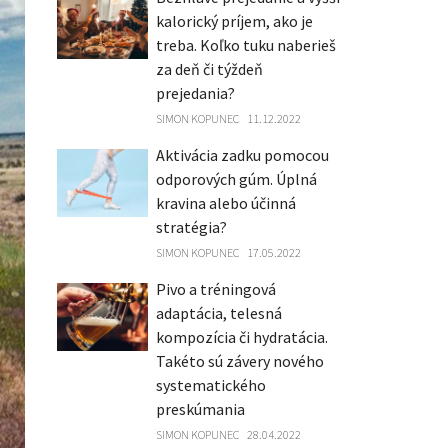
kalorický príjem, ako je
treba. Koľko tuku naberieš
za deň či týždeň
prejedania?
SIMON KOPUNEC
11.12.2022
Aktivácia zadku pomocou
odporových gúm. Úplná
kravina alebo účinná
stratégia?
SIMON KOPUNEC
17.05.2022
Pivo a tréningová
adaptácia, telesná
kompozícia či hydratácia.
Takéto sú závery nového
systematického
preskúmania
SIMON KOPUNEC
28.04.2022