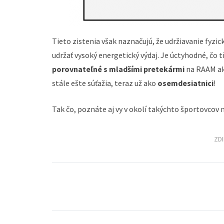
Tieto zistenia však naznačujú, že udržiavanie fyzic
udržať vysoký energetický výdaj. Je úctyhodné, čo t
porovnateľné s mladšími pretekármi
na RAAM ako
stále ešte súťažia, teraz už ako
osemdesiatnici
!
Tak čo, poznáte aj vy v okolí takýchto športovcov 
ZD