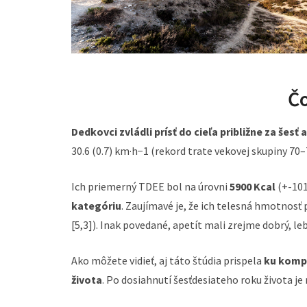
Čo
Dedkovci zvládli prísť do cieľa približne za šesť 
30.6 (0.7) km·h−1 (rekord trate vekovej skupiny 70–7
Ich priemerný TDEE bol na úrovni
5900 Kcal
(+-101
kategóriu
. Zaujímavé je, že ich telesná hmotnosť
[5,3]). Inak povedané, apetít mali zrejme dobrý, le
Ako môžete vidieť, aj táto štúdia prispela
ku kompl
života
. Po dosiahnutí šesťdesiateho roku života j