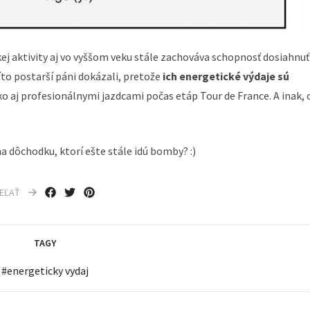
kej aktivity aj vo vyššom veku stále zachováva schopnosť dosiahnuť
íto postarší páni dokázali, pretože
ich energetické výdaje sú
 aj profesionálnymi jazdcami počas etáp Tour de France. A inak, 
na dôchodku, ktorí ešte stále idú bomby? :)
IEĽAŤ
TAGY
#
energeticky vydaj