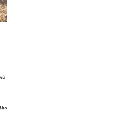
ovú
g
kého