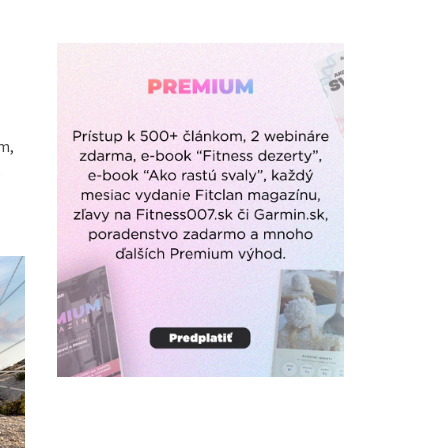
ím,
e