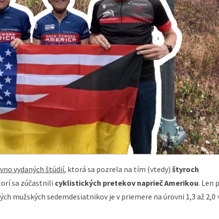
vno vydaných štúdií
, ktorá sa pozrela na tím (vtedy)
štyroch
torí sa zúčastnili
cyklistických pretekov naprieč Amerikou
. Len 
ých mužských sedemdesiatnikov je v priemere na úrovni 1,3 až 2,0 