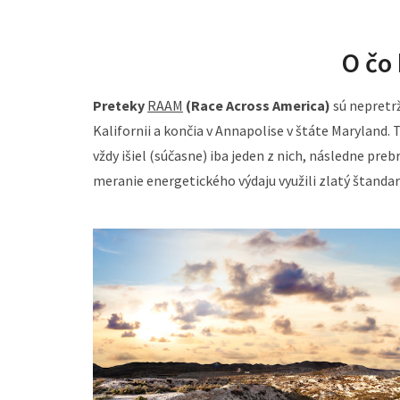
O čo 
Preteky
RAAM
(Race Across America)
sú nepretrž
Kalifornii a končia v Annapolise v štáte Maryland.
vždy išiel (súčasne) iba jeden z nich, následne preb
meranie energetického výdaju využili zlatý štandar