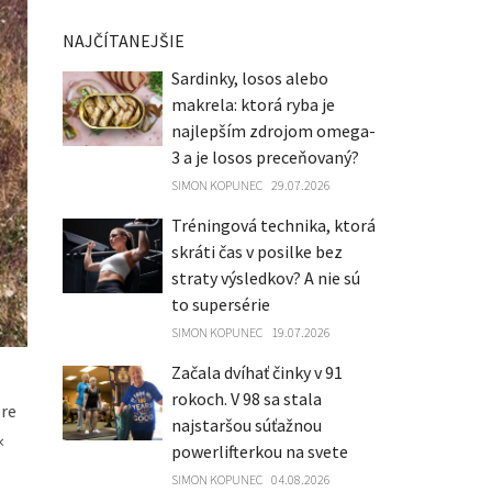
NAJČÍTANEJŠIE
Sardinky, losos alebo
makrela: ktorá ryba je
najlepším zdrojom omega-
3 a je losos preceňovaný?
SIMON KOPUNEC
29.07.2026
Tréningová technika, ktorá
skráti čas v posilke bez
straty výsledkov? A nie sú
to supersérie
SIMON KOPUNEC
19.07.2026
Začala dvíhať činky v 91
rokoch. V 98 sa stala
pre
najstaršou súťažnou
×
powerlifterkou na svete
SIMON KOPUNEC
04.08.2026