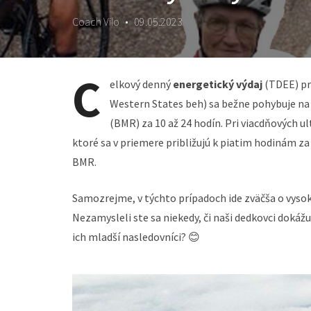
Coach Vilo
•
09.05.2023
C
elkový denný
energetický výdaj
(TDEE) pr
Western States beh) sa bežne pohybuje na ú
(BMR) za 10 až 24 hodín. Pri viacdňových u
ktoré sa v priemere približujú k piatim hodinám z
BMR.
Samozrejme, v týchto prípadoch ide zväčša o vysok
Nezamysleli ste sa niekedy, či naši dedkovci doká
ich mladší nasledovníci? 😊