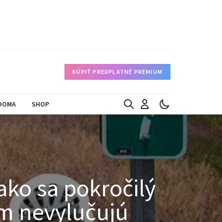
KÚPIŤ PREDPLATNÉ PREMIUM
DOMA
SHOP
ako sa pokročilý
om nevylučujú