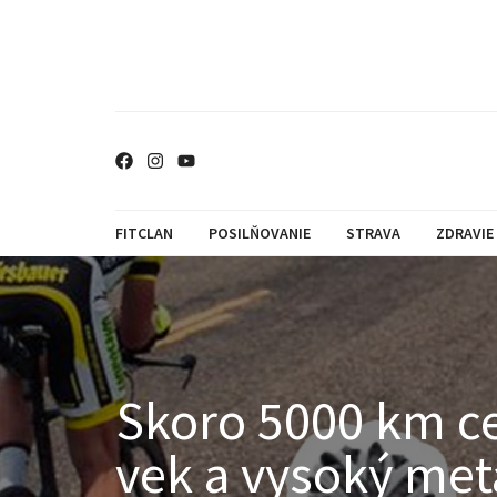
FITCLAN
POSILŇOVANIE
STRAVA
ZDRAVIE
Skoro 5000 km cez
vek a vysoký met