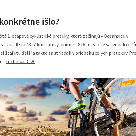
konkrétne išlo?
ité 1-etapové cyklistické preteky, ktoré začínajú v Oceanside v
 Trať má dĺžku 4817 km s prevýšením 51 816 m. Keďže sa jednalo o t
ral štafetu ďalší a takto sa striedali v priebehu celých pretekov. Pr
d -
techniku DLW.