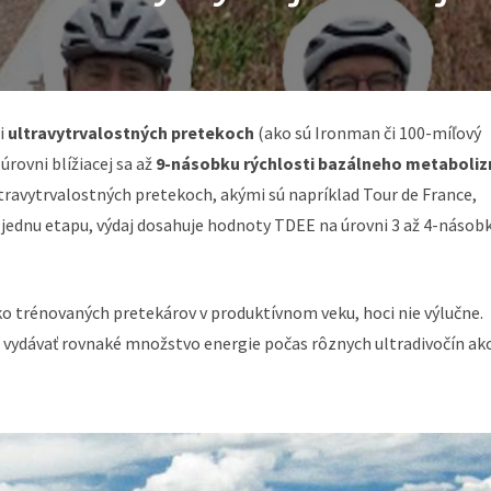
i
ultravytrvalostných pretekoch
(ako sú Ironman či 100-míľový
rovni blížiacej sa až
9-násobku rýchlosti bazálneho metaboli
ltravytrvalostných pretekoch, akými sú napríklad Tour de France,
a jednu etapu, výdaj dosahuje hodnoty TDEE na úrovni 3 až 4-násob
o trénovaných pretekárov v produktívnom veku, hoci nie výlučne.
žu vydávať rovnaké množstvo energie počas rôznych ultradivočín ak