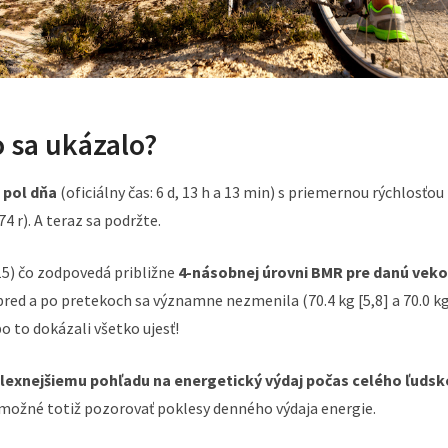
 sa ukázalo?
a pol dňa
(oficiálny čas: 6 d, 13 h a 13 min) s priemernou rýchlosťou
4 r). A teraz sa podržte.
5) čo zodpovedá približne
4-násobnej úrovni BMR pre danú vek
 pred a po pretekoch sa významne nezmenila (70.4 kg [5,8] a 70.0 k
bo to dokázali všetko ujesť!
exnejšiemu pohľadu na energetický výdaj počas celého ľuds
e možné totiž pozorovať poklesy denného výdaja energie.