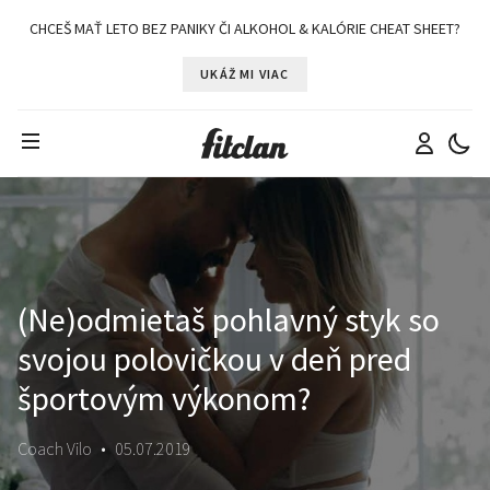
CHCEŠ MAŤ LETO BEZ PANIKY ČI ALKOHOL & KALÓRIE CHEAT SHEET?
UKÁŽ MI VIAC
(Ne)odmietaš pohlavný styk so
svojou polovičkou v deň pred
športovým výkonom?
Coach Vilo
•
05.07.2019