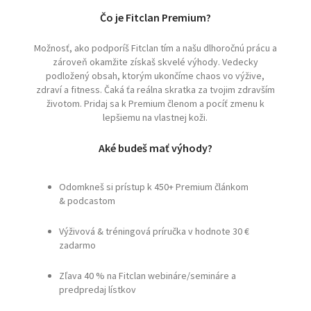
Čo je Fitclan Premium?
Možnosť, ako podporíš Fitclan tím a našu dlhoročnú prácu a
zároveň okamžite získaš skvelé výhody. Vedecky
podložený obsah, ktorým ukončíme chaos vo výžive,
zdraví a fitness. Čaká ťa reálna skratka za tvojim zdravším
životom. Pridaj sa k Premium členom a pocíť zmenu k
lepšiemu na vlastnej koži.
Aké budeš mať výhody?
Odomkneš si prístup k 450+ Premium článkom
& podcastom
Výživová & tréningová príručka v hodnote 30 €
zadarmo
Zľava 40 % na Fitclan webináre/semináre a
predpredaj lístkov