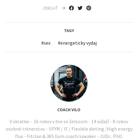
ZDIEĽAŤ
TAGY
#
sex
#
energeticky vydaj
COACH VILO
V skratke: - 16 rokov v hre so železom - 14 súťaží - 8 rokov
osobné trénerstvo - IIFYM / IF / Flexible dieting /High energy
flux - Fitclan & 365 Gym coach/speaker - JUDr., PhD.