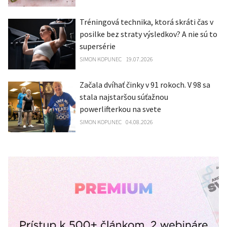
Tréningová technika, ktorá skráti čas v
posilke bez straty výsledkov? A nie sú to
supersérie
SIMON KOPUNEC
19.07.2026
Začala dvíhať činky v 91 rokoch. V 98 sa
stala najstaršou súťažnou
powerlifterkou na svete
SIMON KOPUNEC
04.08.2026