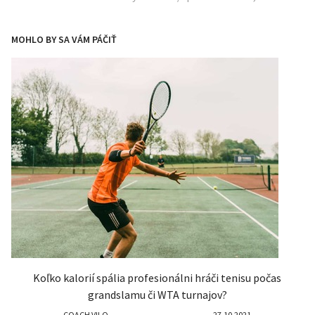
MOHLO BY SA VÁM PÁČIŤ
Koľko kalorií spália profesionálni hráči tenisu počas
grandslamu či WTA turnajov?
COACH VILO
27.10.2021