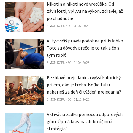
Nikotín a nikotínové vrecúška. Od
závislosti, vplyvu na výkon, zdravie, až
po chudnutie
SIMON KOPUNEC
28.07.2023
Aj ty cvičíš pravdepodobne príliš ľahko.
Toto sú dôvody prečo je to tak a čo s
tým robiť
SIMON KOPUNEC
04.04.2023
Bezhlavé prejedanie a vyšší kalorický
príjem, ako je treba. Koľko tuku
naberieš za deň či týždeň prejedania?
SIMON KOPUNEC
11.12.2022
Aktivácia zadku pomocou odporových
gúm. Úplná kravina alebo účinná
stratégia?