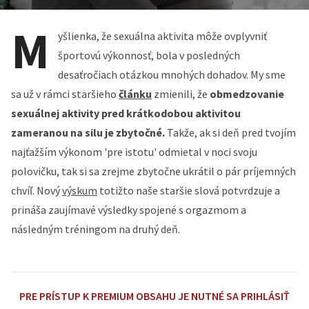
M
yšlienka, že sexuálna aktivita môže ovplyvniť
športovú výkonnosť, bola v posledných
desaťročiach otázkou mnohých dohadov. My sme
sa už v rámci staršieho
článku
zmienili, že
obmedzovanie
sexuálnej aktivity pred krátkodobou aktivitou
zameranou na silu je zbytočné.
Takže, a
k si deň pred tvojím
najťažším výkonom 'pre istotu' odmietal v noci svoju
polovičku, tak si sa zrejme zbytočne ukrátil o pár príjemných
chvíľ. Nový
výskum
totižto naše staršie slová potvrdzuje a
prináša zaujímavé výsledky spojené s orgazmom a
následným tréningom na druhý deň.
PRE PRÍSTUP K PREMIUM OBSAHU JE NUTNÉ SA PRIHLÁSIŤ