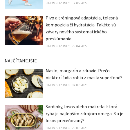
SIMON KOPUNEC
17.05.2022
Pivo a tréningová adaptácia, telesná
kompozícia či hydratácia. Takéto sú
závery nového systematického
preskúmania
SIMON KOPUNEC
28.04.2022
NAJČÍTANEJŠIE
Maslo, margarín a zdravie. Prečo
niektorí ľudia robia z masla superfood?
SIMON KOPUNEC
07.07.2026
Sardinky, losos alebo makrela: ktorá
ryba je najlepším zdrojom omega-3 a je
losos preceňovaný?
SIMON KOPUNEC
29.07.2026