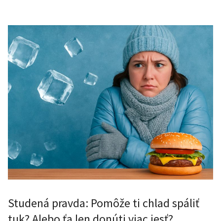
Studená pravda: Pomôže ti chlad spáliť
tuk? Alebo ťa len donúti viac jesť?