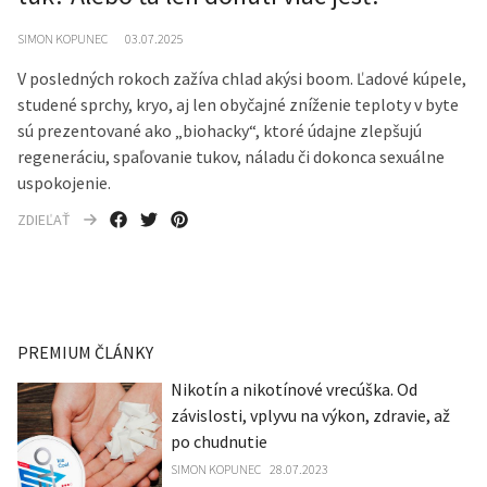
SIMON KOPUNEC
03.07.2025
V posledných rokoch zažíva chlad akýsi boom. Ľadové kúpele,
studené sprchy, kryo, aj len obyčajné zníženie teploty v byte
sú prezentované ako „biohacky“, ktoré údajne zlepšujú
regeneráciu, spaľovanie tukov, náladu či dokonca sexuálne
uspokojenie.
ZDIEĽAŤ
PREMIUM ČLÁNKY
Nikotín a nikotínové vrecúška. Od
závislosti, vplyvu na výkon, zdravie, až
po chudnutie
SIMON KOPUNEC
28.07.2023