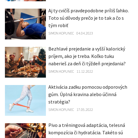
Aj ty cvičíš pravdepodobne príliš ľahko.
Toto sú dôvody prečo je to tak a čo s
tým robiť
SIMON KOPUNEC
04.04.2023
Bezhlavé prejedanie a vyšší kalorický
príjem, ako je treba. Koľko tuku
naberieš za deň či týždeň prejedania?
SIMON KOPUNEC
11.12.2022
Aktivácia zadku pomocou odporových
gúm. Úplná kravina alebo účinná
stratégia?
SIMON KOPUNEC
17.05.2022
Pivo a tréningová adaptácia, telesná
kompozícia či hydratácia. Takéto sú