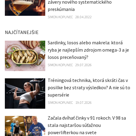
závery nového systematického
preskúmania
SIMON KOPUNEC
28.04.2022
NAJČÍTANEJŠIE
Sardinky, losos alebo makrela: ktorá
ryba je najlepším zdrojom omega-3 a je
losos preceňovaný?
SIMON KOPUNEC
29.07.2026
Tréningová technika, ktorá skráti čas v
posilke bez straty výsledkov? A nie sú to
supersérie
SIMON KOPUNEC
19.07.2026
Začala dvíhať činky v 91 rokoch. V 98 sa
stala najstaršou súťažnou
powerlifterkou na svete