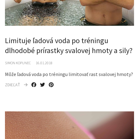
Limituje ľadová voda po tréningu
dlhodobé prírastky svalovej hmoty a sily?
SIMON KOPUNEC
16.01.2018
Môže ľadová voda po tréningu limitovať rast svalovej hmoty?
ZDIEĽAŤ