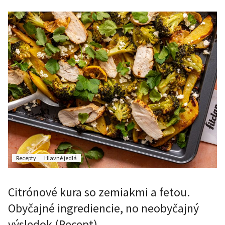
Recepty
Hlavné jedlá
Citrónové kura so zemiakmi a fetou.
Obyčajné ingrediencie, no neobyčajný
výsledok (Recept)