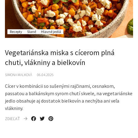
Recepty
Slané
Hlavné jedlá
Vegetariánska miska s cícerom plná
chuti, vlákniny a bielkovín
SIMONA MALKOVÁ
06.04.2025
Cícer v kombinácii so sušenými rajčinami, cesnakom,
passatou a balkánskym syrom chutí skvele, na vegetariánske
jedlo obsahuje aj dostatok bielkovín a nechýba ani veľa
vlákniny.
ZDIEĽAŤ