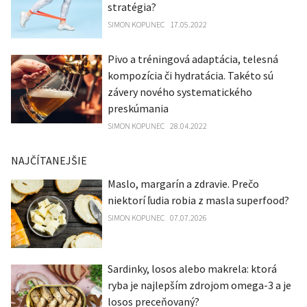
stratégia?
SIMON KOPUNEC
17.05.2022
Pivo a tréningová adaptácia, telesná
kompozícia či hydratácia. Takéto sú
závery nového systematického
preskúmania
SIMON KOPUNEC
28.04.2022
NAJČÍTANEJŠIE
Maslo, margarín a zdravie. Prečo
niektorí ľudia robia z masla superfood?
SIMON KOPUNEC
07.07.2026
Sardinky, losos alebo makrela: ktorá
ryba je najlepším zdrojom omega-3 a je
losos preceňovaný?