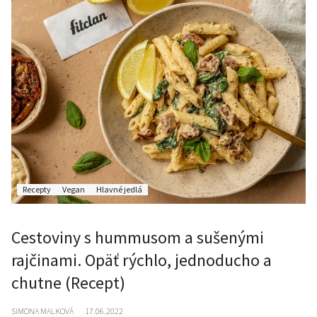
Recepty
Vegan
Hlavné jedlá
Cestoviny s hummusom a sušenými
rajčinami. Opäť rýchlo, jednoducho a
chutne (Recept)
SIMONA MALKOVÁ
17.06.2022