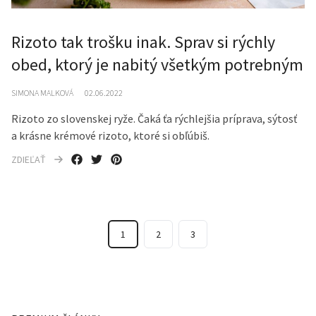
Rizoto tak trošku inak. Sprav si rýchly
obed, ktorý je nabitý všetkým potrebným
SIMONA MALKOVÁ
02.06.2022
Rizoto zo slovenskej ryže. Čaká ťa rýchlejšia príprava, sýtosť
a krásne krémové rizoto, ktoré si obľúbiš.
ZDIEĽAŤ
1
2
3