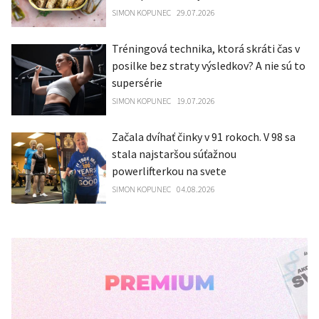
SIMON KOPUNEC
29.07.2026
Tréningová technika, ktorá skráti čas v
posilke bez straty výsledkov? A nie sú to
supersérie
SIMON KOPUNEC
19.07.2026
Začala dvíhať činky v 91 rokoch. V 98 sa
stala najstaršou súťažnou
powerlifterkou na svete
SIMON KOPUNEC
04.08.2026