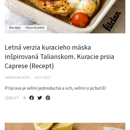
Recepty
Hlavné jedlá
Letná verzia kuracieho mäska
inšpirovaná Talianskom. Kuracie prsia
Caprese (Recept)
SIMONA MALKOVÁ
02.07.2022
Príprava je veľmi jednoduchá a och, veľmi si pchutíš!
ZDIEĽAŤ