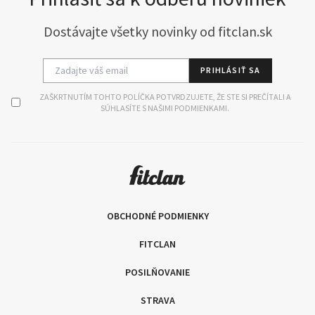
Dostávajte všetky novinky od fitclan.sk
PRIHLÁSIŤ SA
ZAŠKRTNUTÍM TOHTO POLÍČKA POTVRDZUJETE, ŽE STE SI PREČÍTALI A
SÚHLASÍTE S NAŠIMI PODMIENKAMI.
OBCHODNÉ PODMIENKY
FITCLAN
POSILŇOVANIE
STRAVA