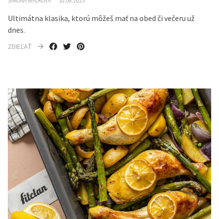
SIMONA MALKOVÁ
10.06.2023
Ultimátna klasika, ktorú môžeš mať na obed či večeru už
dnes.
ZDIEĽAŤ