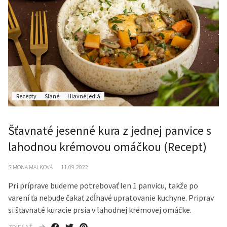
Recepty
Slané
Hlavné jedlá
Šťavnaté jesenné kura z jednej panvice s
lahodnou krémovou omáčkou (Recept)
SIMONA MALKOVÁ
11.09.2022
Pri príprave budeme potrebovať len 1 panvicu, takže po
varení ťa nebude čakať zdĺhavé upratovanie kuchyne. Priprav
si šťavnaté kuracie prsia v lahodnej krémovej omáčke.
ZDIEĽAŤ