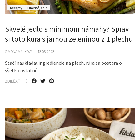
Recepty
Hlavné jedlá
Skvelé jedlo s minimom námahy? Sprav
si toto kura s jarnou zeleninou z 1 plechu
SIMONA MALKOVÁ
13.05.2023
Stačí naukladať ingrediencie na plech, rúra sa postará o
všetko ostatné.
ZDIEĽAŤ