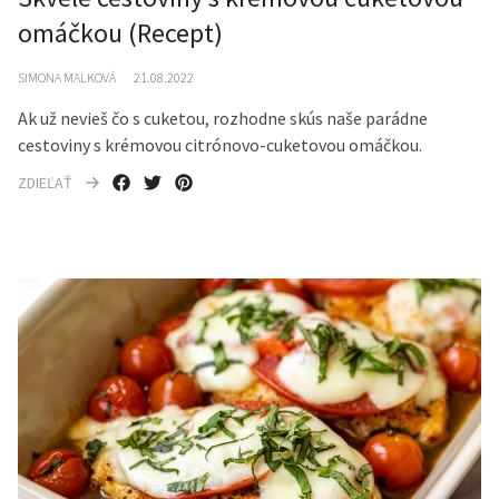
omáčkou (Recept)
SIMONA MALKOVÁ
21.08.2022
Ak už nevieš čo s cuketou, rozhodne skús naše parádne
cestoviny s krémovou citrónovo-cuketovou omáčkou.
ZDIEĽAŤ