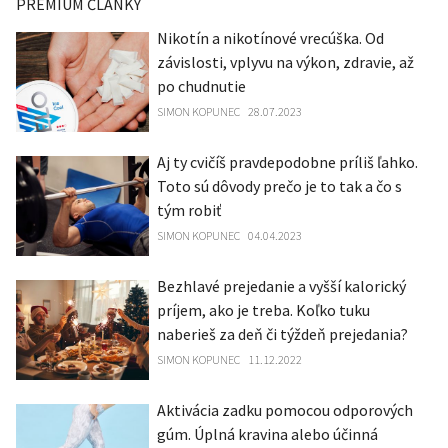
PREMIUM ČLÁNKY
Nikotín a nikotínové vrecúška. Od
závislosti, vplyvu na výkon, zdravie, až
po chudnutie
SIMON KOPUNEC
28.07.2023
Aj ty cvičíš pravdepodobne príliš ľahko.
Toto sú dôvody prečo je to tak a čo s
tým robiť
SIMON KOPUNEC
04.04.2023
Bezhlavé prejedanie a vyšší kalorický
príjem, ako je treba. Koľko tuku
naberieš za deň či týždeň prejedania?
SIMON KOPUNEC
11.12.2022
Aktivácia zadku pomocou odporových
gúm. Úplná kravina alebo účinná