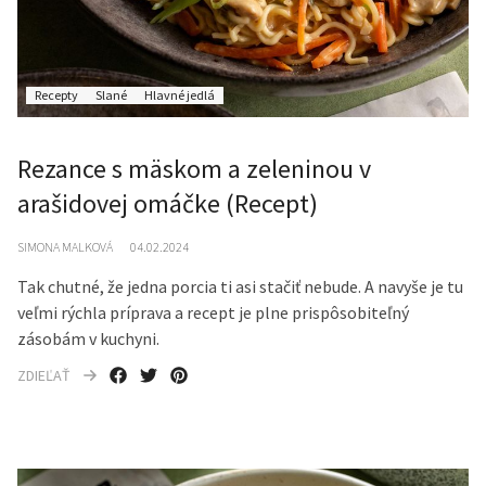
Recepty
Slané
Hlavné jedlá
Rezance s mäskom a zeleninou v
arašidovej omáčke (Recept)
SIMONA MALKOVÁ
04.02.2024
Tak chutné, že jedna porcia ti asi stačiť nebude. A navyše je tu
veľmi rýchla príprava a recept je plne prispôsobiteľný
zásobám v kuchyni.
ZDIEĽAŤ