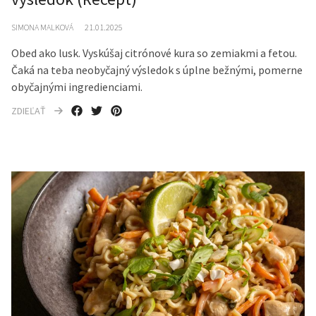
SIMONA MALKOVÁ
21.01.2025
Obed ako lusk. Vyskúšaj citrónové kura so zemiakmi a fetou.
Čaká na teba neobyčajný výsledok s úplne bežnými, pomerne
obyčajnými ingredienciami.
ZDIEĽAŤ