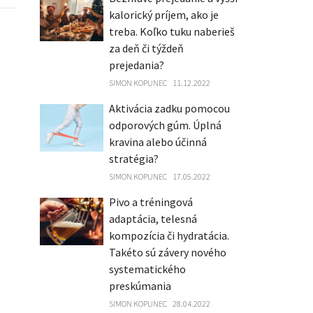
kalorický príjem, ako je
treba. Koľko tuku naberieš
za deň či týždeň
prejedania?
SIMON KOPUNEC
11.12.2022
Aktivácia zadku pomocou
odporových gúm. Úplná
kravina alebo účinná
stratégia?
SIMON KOPUNEC
17.05.2022
Pivo a tréningová
adaptácia, telesná
kompozícia či hydratácia.
Takéto sú závery nového
systematického
preskúmania
SIMON KOPUNEC
28.04.2022