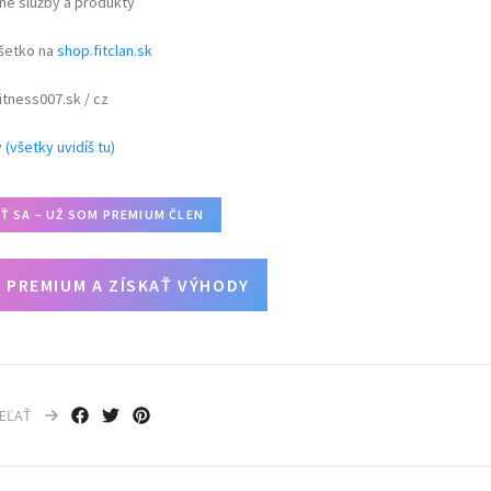
né služby a produkty
všetko na
shop.fitclan.sk
itness007.sk / cz
y
(všetky uvidíš tu)
IŤ SA – UŽ SOM PREMIUM ČLEN
 PREMIUM A ZÍSKAŤ VÝHODY
IEĽAŤ