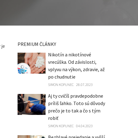
PREMIUM ČLÁNKY
 je
Nikotín a nikotínové
vrecúška. Od závislosti,
vplyvu na výkon, zdravie, až
po chudnutie
SIMON KOPUNEC
28.07.2023
Aj ty cvičíš pravdepodobne
príliš ľahko. Toto sú dôvody
prečo je to tak a čo s tým
robiť
SIMON KOPUNEC
04.04.2023
Bezhlavé prejedanie a vyšší