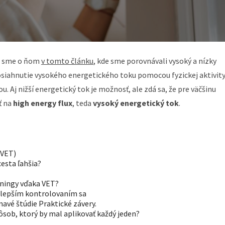
ali sme o ňom
v tomto článku
, kde sme porovnávali vysoký a nízky
osiahnutie vysokého energetického toku pomocou fyzickej aktivity
u. Aj nižší energetický tok je možnosť, ale zdá sa, že pre väčšinu
ť na
high energy flux
, teda
vysoký energetický tok
.
(VET)
cesta ľahšia?
éningy vďaka VET?
a lepším kontrolovaním sa
mavé štúdie Praktické závery.
pôsob, ktorý by mal aplikovať každý jeden?