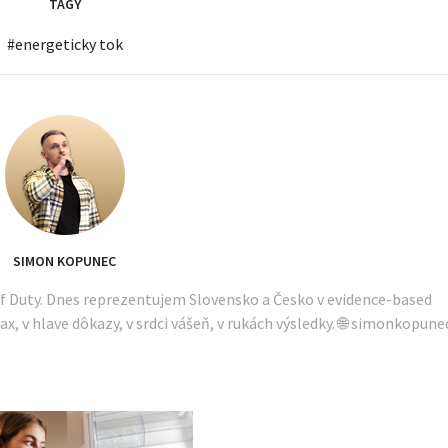
TAGY
#
energeticky tok
SIMON KOPUNEC
of Duty. Dnes reprezentujem Slovensko a Česko v evidence-based
ax, v hlave dôkazy, v srdci vášeň, v rukách výsledky. 🌐 simonkopune