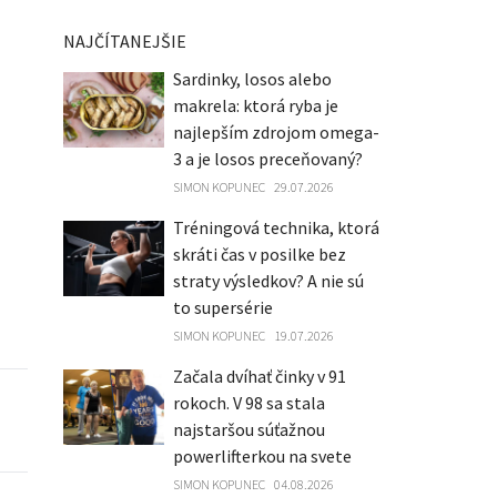
NAJČÍTANEJŠIE
Sardinky, losos alebo
makrela: ktorá ryba je
najlepším zdrojom omega-
3 a je losos preceňovaný?
SIMON KOPUNEC
29.07.2026
Tréningová technika, ktorá
skráti čas v posilke bez
straty výsledkov? A nie sú
to supersérie
SIMON KOPUNEC
19.07.2026
Začala dvíhať činky v 91
rokoch. V 98 sa stala
najstaršou súťažnou
powerlifterkou na svete
SIMON KOPUNEC
04.08.2026