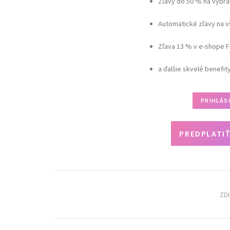
Zľavy do 50 % na vybra
Automatické zľavy na 
Zľava 13 % v e-shope F
a ďalšie skvelé benefit
PRIHLÁS
PREDPLATIŤ
ZD