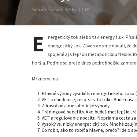
Simon Kopunec
•
26.09.2022
E
nergetický tok alebo tzv. energy flux. Pís
energetický tok. Záverom sme dodali, že d
spojené aj s lepšou metabolickou flexibilito
horšia. Poďme sa preto dnes podrobnejšie zamera
Mrkneme na:
Hlavné výhody vysokého energetického toku 
VET a chudnutie, resp. strata tuku. Bude naša 
Zdravotné a metabolické výhody
Tréningové benefity. Ako budeš mať lepšie tr
VET a regulovanie apetítu. Nepriama cesta z
Vysoký vs. nízky energetický tok. Mnohé zaují
Čo robiť, ako to robiť a hlavne, prečo? Ide o s