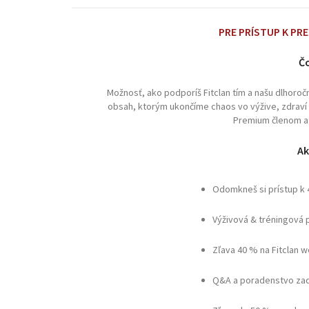
PRE PRÍSTUP K PR
Čo
Možnosť, ako podporíš Fitclan tím a našu dlhoro
obsah, ktorým ukončíme chaos vo výžive, zdraví a 
Premium členom a 
Ak
Odomkneš si prístup k
Výživová & tréningová 
Zľava 40 % na Fitclan 
Q&A a poradenstvo zad