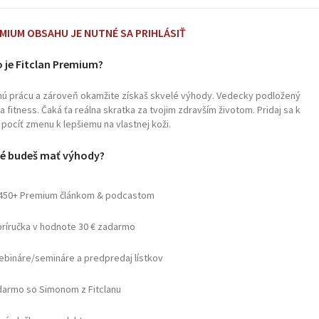
EMIUM OBSAHU JE NUTNÉ SA PRIHLÁSIŤ
 je Fitclan Premium?
čnú prácu a zároveň okamžite získaš skvelé výhody. Vedecky podložený
fitness. Čaká ťa reálna skratka za tvojim zdravším životom. Pridaj sa k
pocíť zmenu k lepšiemu na vlastnej koži.
é budeš mať výhody?
 450+ Premium článkom & podcastom
príručka v hodnote 30 € zadarmo
webináre/semináre a predpredaj lístkov
armo so Simonom z Fitclanu