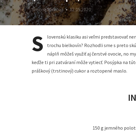
Simona Malková
•
02.05.2020
S
lovenskú klasiku asi veľmi predstavovať ne
trochu bielkovín? Rozhodli sme s preto skú
náplň môžeš využiť aj čerstvé ovocie, no 
keďže ti pri zatváraní môže vytiecť. Posýpka na túto
práškový (trstinový) cukor a roztopené maslo.
I
150 g jemného polot