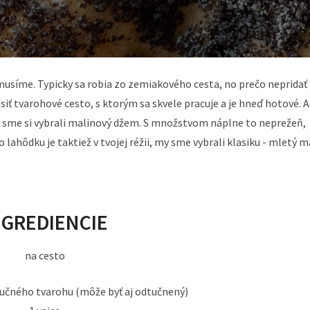
musíme. Typicky sa robia zo zemiakového cesta, no prečo nepridať
siť tvarohové cesto, s ktorým sa skvele pracuje a je hneď hotové. 
my sme si vybrali malinový džem. S množstvom náplne to neprežeň,
 lahôdku je taktiež v tvojej réžii, my sme vybrali klasiku - mletý m
NGREDIENCIE
na cesto
učného tvarohu (môže byť aj odtučnený)