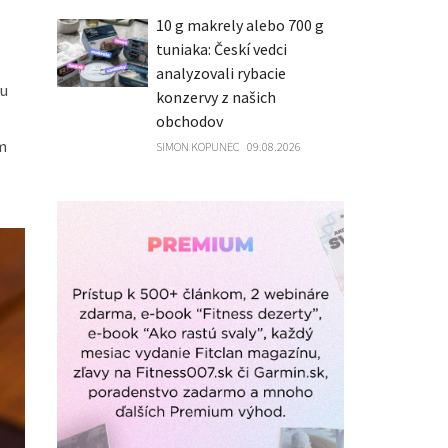
10 g makrely alebo 700 g
tuniaka: Českí vedci
analyzovali rybacie
ku
konzervy z našich
obchodov
m
SIMON KOPUNEC
09.08.2026