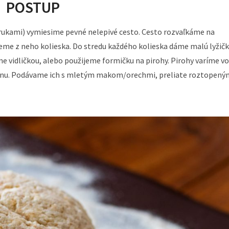
POSTUP
 rukami) vymiesime pevné nelepivé cesto. Cesto rozvaľkáme na
me z neho kolieska. Do stredu každého kolieska dáme malú lyžič
e vidličkou, alebo použijeme formičku na pirohy. Pirohy varíme vo
ladinu. Podávame ich s mletým makom/orechmi, preliate roztopený