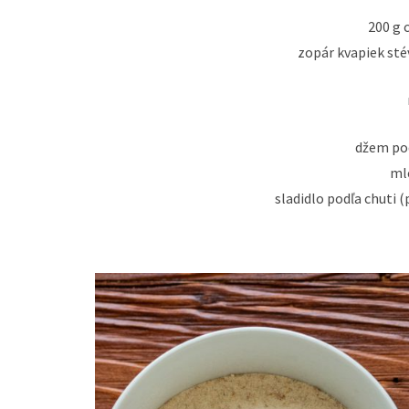
200 g 
zopár kvapiek st
džem pod
ml
sladidlo podľa chuti (