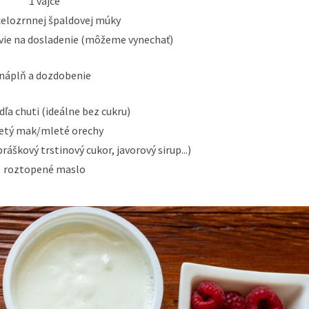
1 vajce
celozrnnej špaldovej múky
évie na dosladenie (môžeme vynechať)
náplň a dozdobenie
ľa chuti (ideálne bez cukru)
etý mak/mleté orechy
práškový trstinový cukor, javorový sirup...)
roztopené maslo