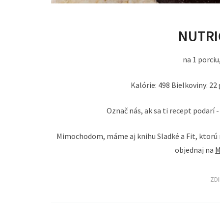
NUTRI
na 1 porciu
Kalórie: 498 Bielkoviny: 22 
Označ nás, ak sa ti recept podarí 
Mimochodom, máme aj knihu Sladké a Fit, ktorú n
objednaj na
M
ZD