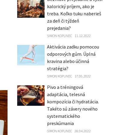
kalorický príjem, ako je
treba. Koľko tuku naberieš
za deň či týždeň
prejedania?
SIMON KOPUNEC
11.12.2022
Aktivácia zadku pomocou
odporových gúm. Úplná
kravina alebo účinná
stratégia?
SIMON KOPUNEC
17.05.2022
Pivo a tréningová
adaptácia, telesná
kompozícia či hydratácia.
Takéto sú závery nového
systematického
preskúmania
SIMON KOPUNEC
28.04.2022