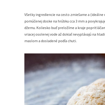
Všetky ingrediencie na cesto zmiešame a (ideálne
pomúčenej doske na hrúbku cca 3 mm a povykrajuje
džemu. Koliesko buď preložíme a kraje popritláčam
vriacej osolenej vode až dokiaľ nevyplávajú na h
maslom a dosladené podľa chuti.