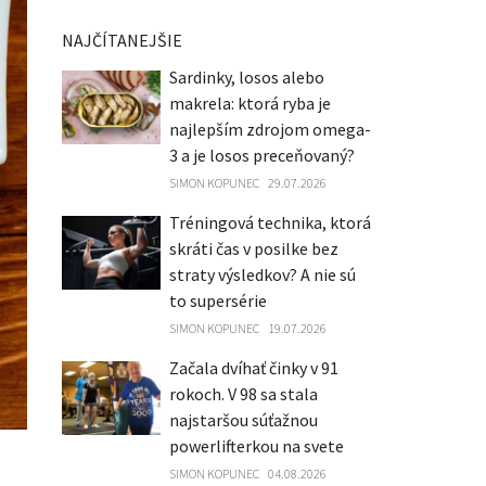
NAJČÍTANEJŠIE
Sardinky, losos alebo
makrela: ktorá ryba je
najlepším zdrojom omega-
3 a je losos preceňovaný?
SIMON KOPUNEC
29.07.2026
Tréningová technika, ktorá
skráti čas v posilke bez
straty výsledkov? A nie sú
to supersérie
SIMON KOPUNEC
19.07.2026
Začala dvíhať činky v 91
rokoch. V 98 sa stala
najstaršou súťažnou
powerlifterkou na svete
SIMON KOPUNEC
04.08.2026