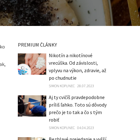
PREMIUM ČLÁNKY
Ako
Nikotín a nikotínové
vrecúška. Od závislosti,
ak,
vplyvu na výkon, zdravie, až
po chudnutie
SIMON KOPUNEC
28.07.2023
Aj ty cvičíš pravdepodobne
príliš ľahko. Toto sú dôvody
prečo je to tak a čo s tým
robiť
SIMON KOPUNEC
04.04.2023
Bezhlavé prejedanie a vyšší