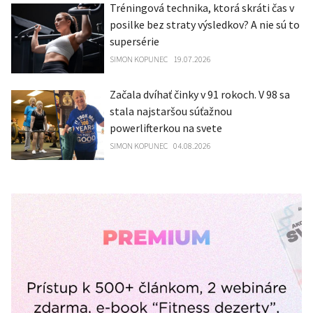
Tréningová technika, ktorá skráti čas v
posilke bez straty výsledkov? A nie sú to
supersérie
SIMON KOPUNEC
19.07.2026
Začala dvíhať činky v 91 rokoch. V 98 sa
stala najstaršou súťažnou
powerlifterkou na svete
SIMON KOPUNEC
04.08.2026