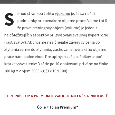
S
ilnou stránkou tohto
výskumu
je, že sa riešili
podmienky pri rovnakom objeme práce. Vieme totiž,
že práve tréningový objem (volume) je jeden z
najdôležitejších aspektov pri zvyšovaní svalovej hypertrofie
(rast svalov). Ak chceme riešiť nejaké závery cvičenia do
zlyhania vs. nie do zlyhania, zachovanie rovnakého objemu
práce nám padne vhod. Pre úplných začiatočníkov aspoň
krátke vysvetlenie: 3 série po 10 opakovaní pri váhe na činke
100 kg = objem 3000 kg (3 x 10 x 100).
PRE PRÍSTUP K PREMIUM OBSAHU JE NUTNÉ SA PRIHLÁSIŤ
Čo je Fitclan Premium?