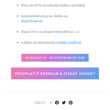
Zľavy do 50 % na vybrané služby a produkty
Automatické zľavy na všetko na
shop.fitclan.sk
Zľava 13 % v e-shope Fitness007.sk / cz
a ďalšie skvelé benefity
(všetky uvidíš tu)
PRIHLÁSIŤ SA – UŽ SOM PREMIUM ČLEN
PREDPLATIŤ PREMIUM A ZÍSKAŤ VÝHODY
ZDIEĽAŤ