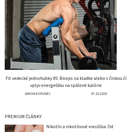
Fit vedecké jednohubky #5: Biceps na kladke alebo s činkou či
vplyv energeťáku na spálené kalórie
SIMON KOPUNEC
07.10.2020
PREMIUM ČLÁNKY
Nikotín a nikotínové vrecúška. Od