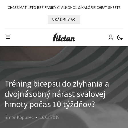
CHCEŠ MAŤ LETO BEZ PANIKY ČI ALKOHOL & KALÓRIE CHEAT SHEET?
UKÁŽ MI VIAC
Tréning bicepsu do zlyhania a
dvojnásobný nárast svalovej
hmoty počas 10 týždňov?
Simon Kopunec
•
16.02.2019