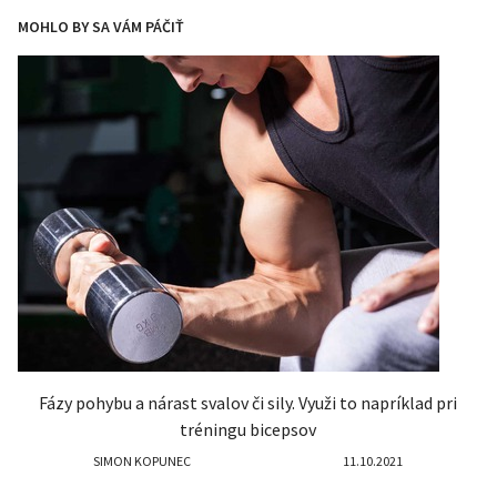
MOHLO BY SA VÁM PÁČIŤ
Fázy pohybu a nárast svalov či sily. Využi to napríklad pri
tréningu bicepsov
SIMON KOPUNEC
11.10.2021