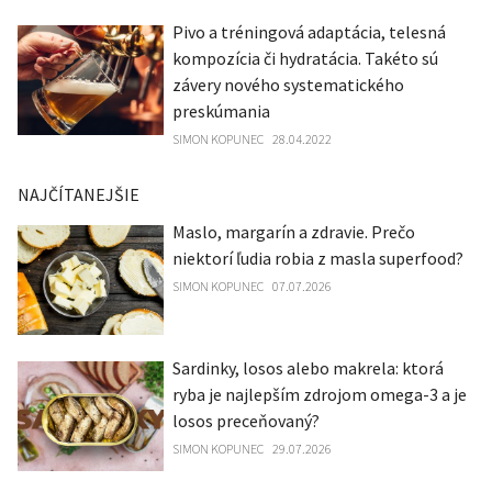
Pivo a tréningová adaptácia, telesná
kompozícia či hydratácia. Takéto sú
závery nového systematického
preskúmania
SIMON KOPUNEC
28.04.2022
NAJČÍTANEJŠIE
Maslo, margarín a zdravie. Prečo
niektorí ľudia robia z masla superfood?
SIMON KOPUNEC
07.07.2026
Sardinky, losos alebo makrela: ktorá
ryba je najlepším zdrojom omega-3 a je
losos preceňovaný?
SIMON KOPUNEC
29.07.2026