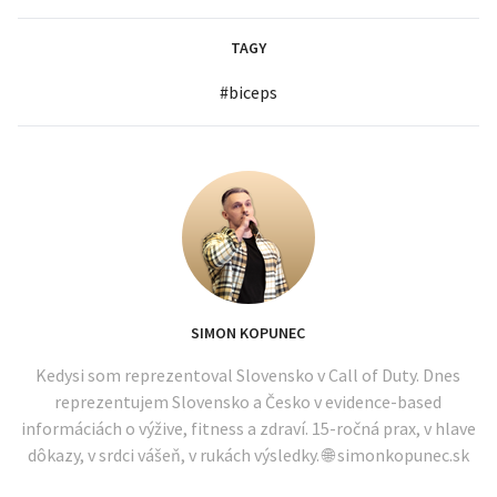
TAGY
#
biceps
SIMON KOPUNEC
Kedysi som reprezentoval Slovensko v Call of Duty. Dnes
reprezentujem Slovensko a Česko v evidence-based
informáciách o výžive, fitness a zdraví. 15-ročná prax, v hlave
dôkazy, v srdci vášeň, v rukách výsledky. 🌐 simonkopunec.sk