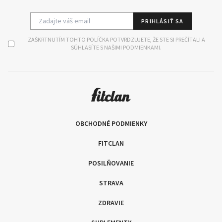
PRIHLÁSIŤ SA
ZAŠKRTNUTÍM TOHTO POLÍČKA POTVRDZUJETE, ŽE STE SI PREČÍTALI A
SÚHLASÍTE S NAŠIMI PODMIENKAMI.
OBCHODNÉ PODMIENKY
FITCLAN
POSILŇOVANIE
STRAVA
ZDRAVIE