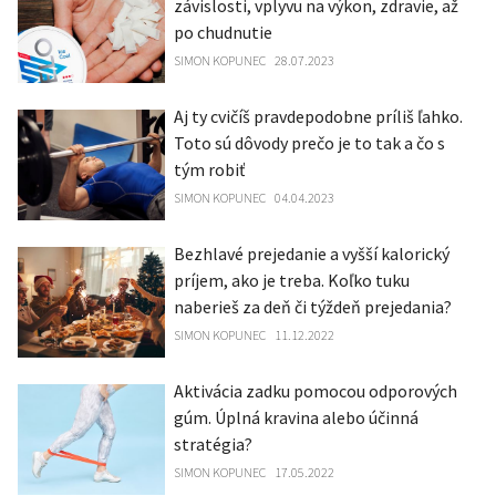
závislosti, vplyvu na výkon, zdravie, až
po chudnutie
SIMON KOPUNEC
28.07.2023
Aj ty cvičíš pravdepodobne príliš ľahko.
Toto sú dôvody prečo je to tak a čo s
tým robiť
SIMON KOPUNEC
04.04.2023
Bezhlavé prejedanie a vyšší kalorický
príjem, ako je treba. Koľko tuku
naberieš za deň či týždeň prejedania?
SIMON KOPUNEC
11.12.2022
Aktivácia zadku pomocou odporových
gúm. Úplná kravina alebo účinná
stratégia?
SIMON KOPUNEC
17.05.2022