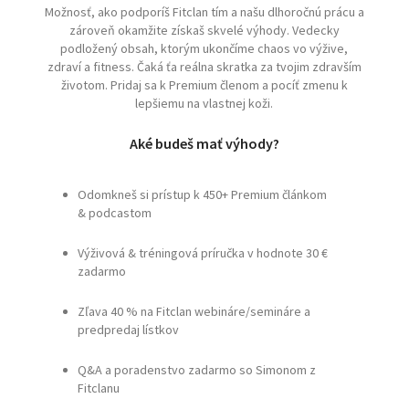
Možnosť, ako podporíš Fitclan tím a našu dlhoročnú prácu a
zároveň okamžite získaš skvelé výhody. Vedecky
podložený obsah, ktorým ukončíme chaos vo výžive,
zdraví a fitness. Čaká ťa reálna skratka za tvojim zdravším
životom. Pridaj sa k Premium členom a pocíť zmenu k
lepšiemu na vlastnej koži.
Aké budeš mať výhody?
Odomkneš si prístup k 450+ Premium článkom
& podcastom
Výživová & tréningová príručka v hodnote 30 €
zadarmo
Zľava 40 % na Fitclan webináre/semináre a
predpredaj lístkov
Q&A a poradenstvo zadarmo so Simonom z
Fitclanu