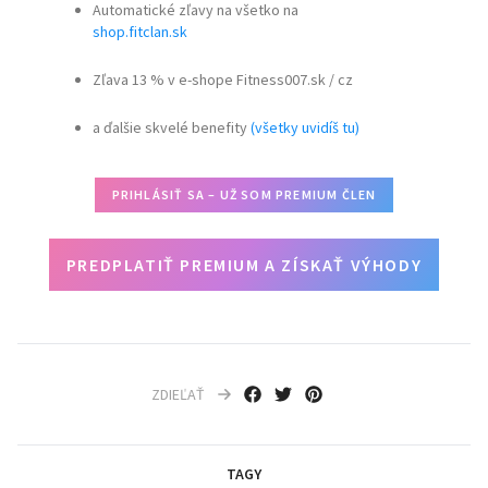
Automatické zľavy na všetko na
shop.fitclan.sk
Zľava 13 % v e-shope Fitness007.sk / cz
a ďalšie skvelé benefity
(všetky uvidíš tu)
PRIHLÁSIŤ SA – UŽ SOM PREMIUM ČLEN
PREDPLATIŤ PREMIUM A ZÍSKAŤ VÝHODY
ZDIEĽAŤ
TAGY