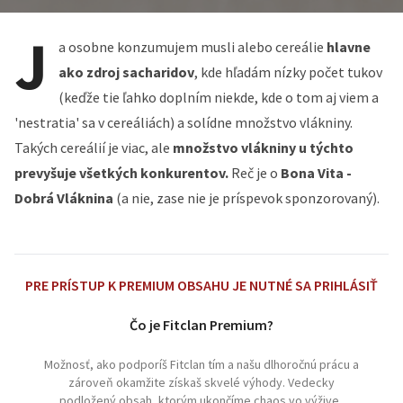
J
a osobne konzumujem musli alebo cereálie
hlavne
ako zdroj sacharidov
, kde hľadám nízky počet tukov
(keďže tie ľahko doplním niekde, kde o tom aj viem a
'nestratia' sa v cereáliách) a solídne množstvo vlákniny.
Takých cereálií je viac, ale
množstvo vlákniny u týchto
prevyšuje všetkých konkurentov.
Reč je o
Bona Vita -
Dobrá Vláknina
(a nie, zase nie je príspevok sponzorovaný).
PRE PRÍSTUP K PREMIUM OBSAHU JE NUTNÉ SA PRIHLÁSIŤ
Čo je Fitclan Premium?
Možnosť, ako podporíš Fitclan tím a našu dlhoročnú prácu a
zároveň okamžite získaš skvelé výhody. Vedecky
podložený obsah, ktorým ukončíme chaos vo výžive,