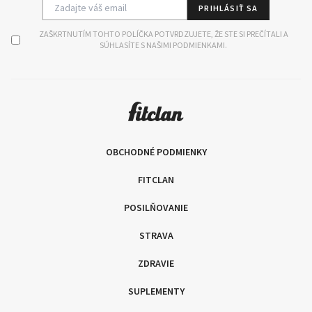
PRIHLÁSIŤ SA
ZAŠKRTNUTÍM TOHTO POLÍČKA POTVRDZUJETE, ŽE STE SI PREČÍTALI A
SÚHLASÍTE S NAŠIMI PODMIENKAMI.
OBCHODNÉ PODMIENKY
FITCLAN
POSILŇOVANIE
STRAVA
ZDRAVIE
SUPLEMENTY