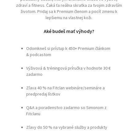
zdraví a fitness. Čaká ťa reálna skratka za tvojim zdravším
životom. Pridaj sa k Premium členom a pocíť zmenu k
lepšiemu na vlastnej koži.
Aké budeš mať výhody?
Odomkneš si prístup k 450+ Premium článkom
& podcastom
Výživová & tréningová príručka v hodnote 30 €
zadarmo
Zľava 40 % na Fitclan webináre/semináre a
predpredaj lístkov
Q&A a poradenstvo zadarmo so Simonom z
Fitclanu
Zľavy do 50 % na vybrané služby a produkty