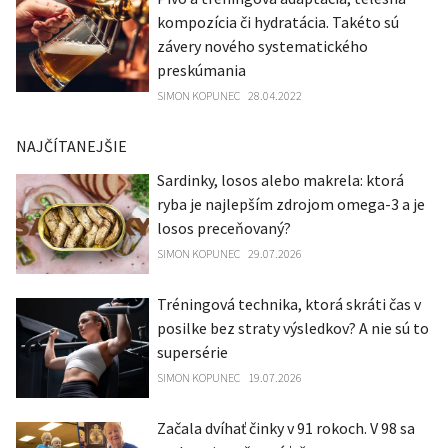
kompozícia či hydratácia. Takéto sú
závery nového systematického
preskúmania
SIMON KOPUNEC
28.04.2022
NAJČÍTANEJŠIE
Sardinky, losos alebo makrela: ktorá
ryba je najlepším zdrojom omega-3 a je
losos preceňovaný?
SIMON KOPUNEC
29.07.2026
Tréningová technika, ktorá skráti čas v
posilke bez straty výsledkov? A nie sú to
supersérie
SIMON KOPUNEC
19.07.2026
Začala dvíhať činky v 91 rokoch. V 98 sa