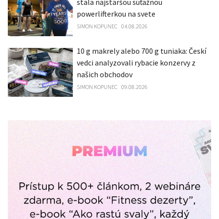
stala najstaršou súťažnou
powerlifterkou na svete
SIMON KOPUNEC
04.08.2026
10 g makrely alebo 700 g tuniaka: Českí
vedci analyzovali rybacie konzervy z
našich obchodov
SIMON KOPUNEC
09.08.2026