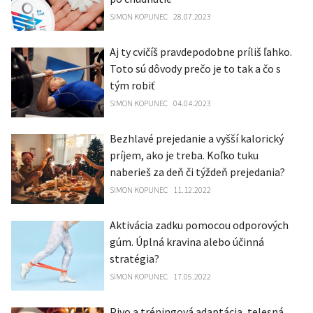
SIMON KOPUNEC
28.07.2023
Aj ty cvičíš pravdepodobne príliš ľahko.
Toto sú dôvody prečo je to tak a čo s
tým robiť
SIMON KOPUNEC
04.04.2023
Bezhlavé prejedanie a vyšší kalorický
príjem, ako je treba. Koľko tuku
naberieš za deň či týždeň prejedania?
SIMON KOPUNEC
11.12.2022
Aktivácia zadku pomocou odporových
gúm. Úplná kravina alebo účinná
stratégia?
SIMON KOPUNEC
17.05.2022
Pivo a tréningová adaptácia, telesná