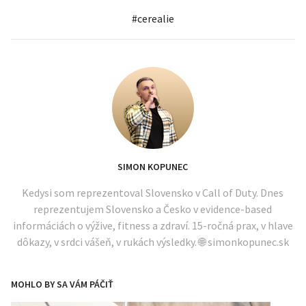
#
cerealie
SIMON KOPUNEC
Kedysi som reprezentoval Slovensko v Call of Duty. Dnes
reprezentujem Slovensko a Česko v evidence-based
informáciách o výžive, fitness a zdraví. 15-ročná prax, v hlave
dôkazy, v srdci vášeň, v rukách výsledky. 🌐 simonkopunec.sk
MOHLO BY SA VÁM PÁČIŤ