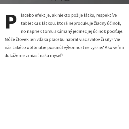
P
lacebo efekt je, ak niekto požije látku, respektíve
tabletku s látkou, ktorá neprodukuje žiadny účinok,
no napriek tomu skúmaný jedinec jej účinok pociťuje.
Môže človek len vďaka placebu nabrať viac svalov či sily? Vie
nás takéto oblbnutie posunúť výkonnostne vyššie? Ako veľmi
dokážeme zmiasť našu myseľ?