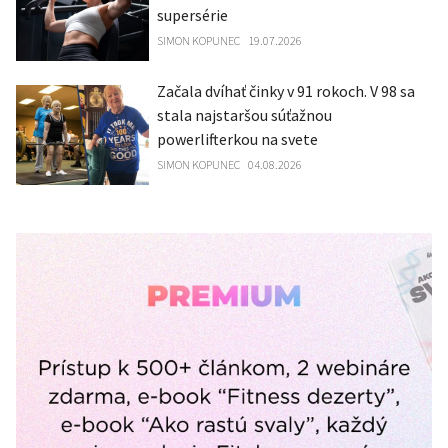
supersérie
SIMON KOPUNEC
19.07.2026
Začala dvíhať činky v 91 rokoch. V 98 sa
stala najstaršou súťažnou
powerlifterkou na svete
SIMON KOPUNEC
04.08.2026