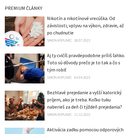
PREMIUM ČLÁNKY
Nikotín a nikotínové vrecúška. Od
závislosti, vplyvu na výkon, zdravie, až
po chudnutie
SIMON KOPUNEC
28.07.2023
Aj ty cvičíš pravdepodobne príliš ľahko.
Toto sú dôvody prečo je to tak a čo s
tým robiť
SIMON KOPUNEC
04.04.2023
Bezhlavé prejedanie a vyšší kalorický
príjem, ako je treba. Koľko tuku
naberieš za deň či týždeň prejedania?
SIMON KOPUNEC
11.12.2022
Aktivácia zadku pomocou odporových