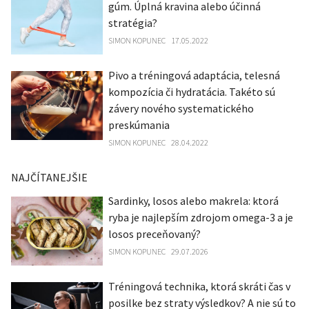
gúm. Úplná kravina alebo účinná
stratégia?
SIMON KOPUNEC
17.05.2022
Pivo a tréningová adaptácia, telesná
kompozícia či hydratácia. Takéto sú
závery nového systematického
preskúmania
SIMON KOPUNEC
28.04.2022
NAJČÍTANEJŠIE
Sardinky, losos alebo makrela: ktorá
ryba je najlepším zdrojom omega-3 a je
losos preceňovaný?
SIMON KOPUNEC
29.07.2026
Tréningová technika, ktorá skráti čas v
posilke bez straty výsledkov? A nie sú to