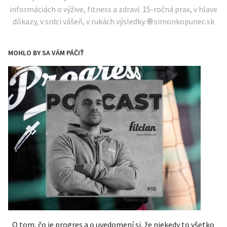
informáciách o výžive, fitness a zdraví. 15-ročná prax, v hlave
dôkazy, v srdci vášeň, v rukách výsledky. 🌐 simonkopunec.sk
MOHLO BY SA VÁM PÁČIŤ
O tom, čo je progres a o uvedomení si, že niekedy to všetko