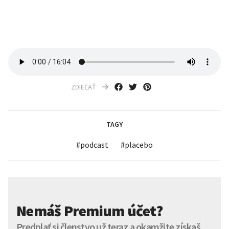
ZDIEĽAŤ
TAGY
#
podcast
#
placebo
Nemáš Premium účet?
Predplať si členstvo už teraz a okamžite získaš