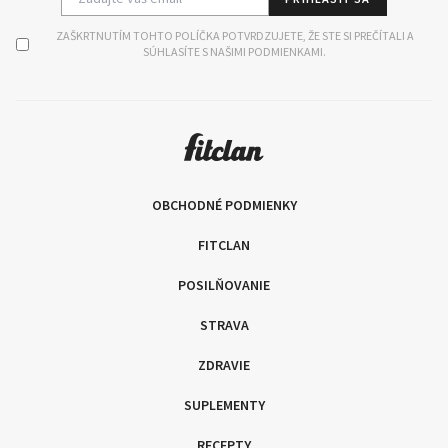
ZAŠKRTNUTÍM TOHTO POLÍČKA POTVRDZUJETE, ŽE STE SI PREČÍTALI A
SÚHLASÍTE S NAŠIMI PODMIENKAMI.
OBCHODNÉ PODMIENKY
FITCLAN
POSILŇOVANIE
STRAVA
ZDRAVIE
SUPLEMENTY
RECEPTY