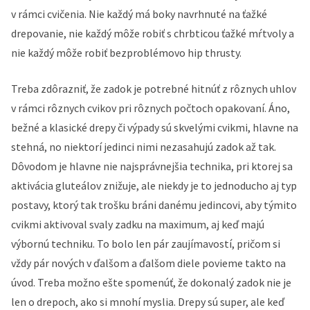
v rámci cvičenia. Nie každý má boky navrhnuté na ťažké
drepovanie, nie každý môže robiť s chrbticou ťažké mŕtvoly a
nie každý môže robiť bezproblémovo hip thrusty.
Treba zdôrazniť, že zadok je potrebné hitnúť z rôznych uhlov
v rámci rôznych cvikov pri rôznych počtoch opakovaní. Áno,
bežné a klasické drepy či výpady sú skvelými cvikmi, hlavne na
stehná, no niektorí jedinci nimi nezasahujú zadok až tak.
Dôvodom je hlavne nie najsprávnejšia technika, pri ktorej sa
aktivácia gluteálov znižuje, ale niekdy je to jednoducho aj typ
postavy, ktorý tak trošku bráni danému jedincovi, aby týmito
cvikmi aktivoval svaly zadku na maximum, aj keď majú
výbornú techniku. To bolo len pár zaujímavostí, pričom si
vždy pár nových v ďalšom a ďalšom diele povieme takto na
úvod. Treba možno ešte spomenúť, že dokonalý zadok nie je
len o drepoch, ako si mnohí myslia. Drepy sú super, ale keď