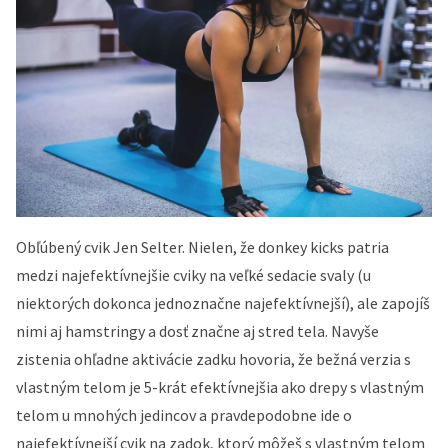
Obľúbený cvik Jen Selter. Nielen, že donkey kicks patria
medzi najefektívnejšie cviky na veľké sedacie svaly (u
niektorých dokonca jednoznačne najefektívnejší), ale zapojíš
nimi aj hamstringy a dosť značne aj stred tela. Navyše
zistenia ohľadne aktivácie zadku hovoria, že bežná verzia s
vlastným telom je 5-krát efektívnejšia ako drepy s vlastným
telom u mnohých jedincov a pravdepodobne ide o
najefektívnejší cvik na zadok, ktorý môžeš s vlastným telom