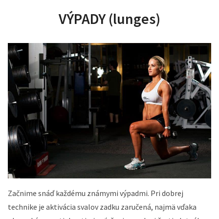
VÝPADY (lunges)
Začnime snáď každému známymi výpadmi. Pri dobrej
technike je aktivácia svalov zadku zaručená, najmä vďaka