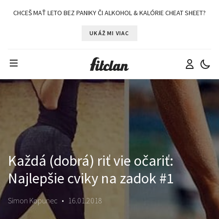
CHCEŠ MAŤ LETO BEZ PANIKY ČI ALKOHOL & KALÓRIE CHEAT SHEET?
UKÁŽ MI VIAC
Každá (dobrá) riť vie očariť:
Najlepšie cviky na zadok #1
Simon Kopunec
•
16.01.2018