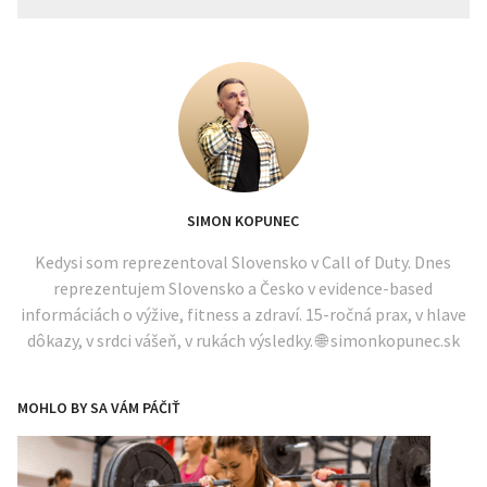
SIMON KOPUNEC
Kedysi som reprezentoval Slovensko v Call of Duty. Dnes
reprezentujem Slovensko a Česko v evidence-based
informáciách o výžive, fitness a zdraví. 15-ročná prax, v hlave
dôkazy, v srdci vášeň, v rukách výsledky. 🌐 simonkopunec.sk
MOHLO BY SA VÁM PÁČIŤ