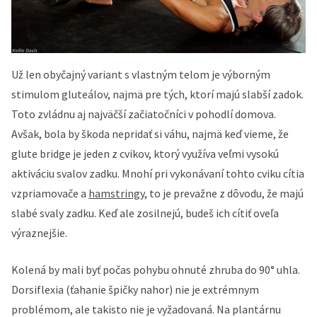
Už len obyčajný variant s vlastným telom je výborným
stimulom gluteálov, najmä pre tých, ktorí majú slabší zadok.
Toto zvládnu aj najväčší začiatočníci v pohodlí domova.
Avšak, bola by škoda nepridať si váhu, najmä keď vieme, že
glute bridge je jeden z cvikov, ktorý využíva veľmi vysokú
aktiváciu svalov zadku. Mnohí pri vykonávaní tohto cviku cítia
vzpriamovače a
hamstringy
, to je prevažne z dôvodu, že majú
slabé svaly zadku. Keď ale zosilnejú, budeš ich cítiť oveľa
výraznejšie.
Kolená by mali byť počas pohybu ohnuté zhruba do 90° uhla.
Dorsiflexia (ťahanie špičky nahor) nie je extrémnym
problémom, ale takisto nie je vyžadovaná. Na plantárnu