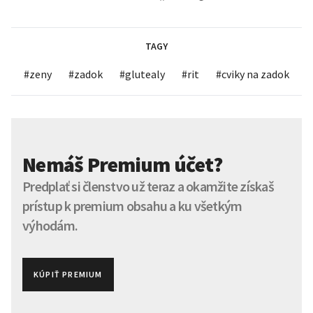
TAGY
#
zeny
#
zadok
#
glutealy
#
rit
#
cviky na zadok
Nemáš Premium účet?
Predplať si členstvo už teraz a okamžite získaš
prístup k premium obsahu a ku všetkým
výhodám.
KÚPIŤ PREMIUM