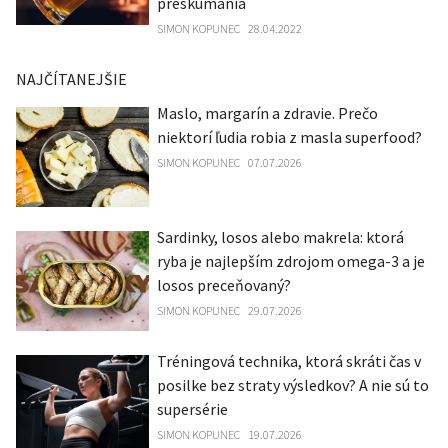
preskúmania
SIMON KOPUNEC
28.04.2022
NAJČÍTANEJŠIE
Maslo, margarín a zdravie. Prečo
niektorí ľudia robia z masla superfood?
SIMON KOPUNEC
07.07.2026
Sardinky, losos alebo makrela: ktorá
ryba je najlepším zdrojom omega-3 a je
losos preceňovaný?
SIMON KOPUNEC
29.07.2026
Tréningová technika, ktorá skráti čas v
posilke bez straty výsledkov? A nie sú to
supersérie
SIMON KOPUNEC
19.07.2026