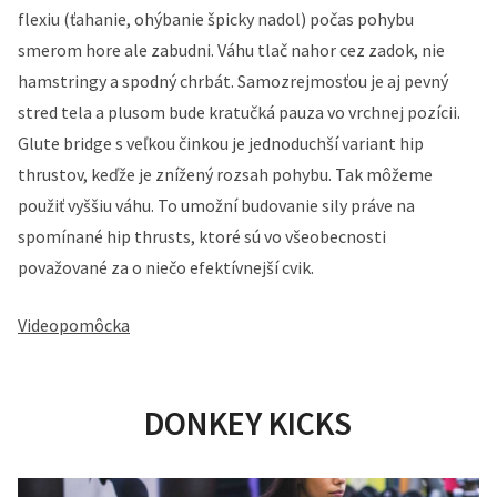
flexiu (ťahanie, ohýbanie špicky nadol) počas pohybu
smerom hore ale zabudni. Váhu tlač nahor cez zadok, nie
hamstringy a spodný chrbát. Samozrejmosťou je aj pevný
stred tela a plusom bude kratučká pauza vo vrchnej pozícii.
Glute bridge s veľkou činkou je jednoduchší variant hip
thrustov, keďže je znížený rozsah pohybu. Tak môžeme
použiť vyššiu váhu. To umožní budovanie sily práve na
spomínané hip thrusts, ktoré sú vo všeobecnosti
považované za o niečo efektívnejší cvik.
Videopomôcka
DONKEY KICKS