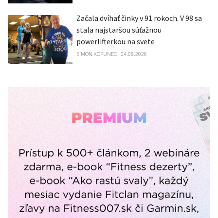
Začala dvíhať činky v 91 rokoch. V 98 sa
stala najstaršou súťažnou
powerlifterkou na svete
SIMON KOPUNEC
04.08.2026