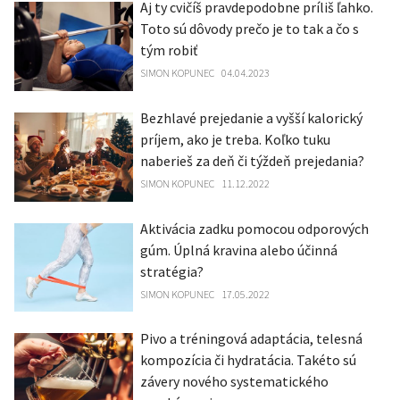
Aj ty cvičíš pravdepodobne príliš ľahko.
Toto sú dôvody prečo je to tak a čo s
tým robiť
SIMON KOPUNEC
04.04.2023
Bezhlavé prejedanie a vyšší kalorický
príjem, ako je treba. Koľko tuku
naberieš za deň či týždeň prejedania?
SIMON KOPUNEC
11.12.2022
Aktivácia zadku pomocou odporových
gúm. Úplná kravina alebo účinná
stratégia?
SIMON KOPUNEC
17.05.2022
Pivo a tréningová adaptácia, telesná
kompozícia či hydratácia. Takéto sú
závery nového systematického