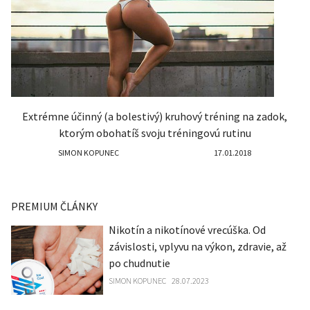
Extrémne účinný (a bolestivý) kruhový tréning na zadok,
ktorým obohatíš svoju tréningovú rutinu
SIMON KOPUNEC
17.01.2018
PREMIUM ČLÁNKY
Nikotín a nikotínové vrecúška. Od
závislosti, vplyvu na výkon, zdravie, až
po chudnutie
SIMON KOPUNEC
28.07.2023