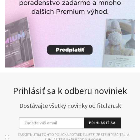
Prihlásiť sa k odberu noviniek
Dostávajte všetky novinky od fitclan.sk
PRIHLÁSIŤ SA
ZAŠKRTNUTÍM TOHTO POLÍČKA POTVRDZUJETE, ŽE STE SI PREČÍTALI A
SÚHLASÍTE S NAŠIMI PODMIENKAMI.