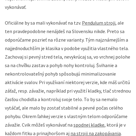
vykonávať.
Oficiálne by sa mali vykonávať na tzv.
Pendulum stroji
, ale
ten pravdepodobne nenájdeš na Slovensku nikde. Preto sa
odporúčame pozrieť na rôzne varianty. Tým najznámejším a
najjednoduchším je klasika v podobe využitia vlastného tela.
Zachovaj si pevný stred tela, nevykrúcaj sa, vo vrchnej polohe
sa na chvíľku zastav a pohyb nohy kontroluj. Švihanie a
nekontrolovateľný pohyb spôsobujú minimalizovanie
aktivácie svalov. Pri využívaní niektorej verzie, kde máš určitú
záťaž, resp. závažie, napríklad pri využití kladky, tlač strednou
časťou chodidla a kontroluj svoje telo. To by sa nemalo
vytáčať, ale malo by zostať stabilné a pevné počas celého
pohybu. Okrem ľahkej verzie s vlastným telom odporúčame
závažie. Cvik môžeš vykonávať na
spodnej kladke
, ktorá je v
každom fitku a prinajhoršom aj
na stroji na zakopávania
.