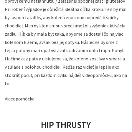
obrovskému natiahnutiu / zaťaženiu spodnej časti gluteálov.
Pri robení výpadov je dôležitá ideálna dĺžka kroku. Ten by mal
byť aspoň tak dlhý, aby kolená enormne nepredčili špičky
chodidiel. Mierny klon trupu vpred umožní zvýšenie aktiváciu
zadku. Hĺbka by mala byť taká, aby sme sa dostali čo najviac
kolenom k zemi, avšak bez jej dotyku. Následne by sme z
tejto polohy mali opäť vstávať s udržaním uhlu trupu. Pohyb
tlačíme cez päty a uisťujeme sa, že koleno zostáva v smere a
v súlade s polohou chodidiel. Keďže raz vidieť je lepšie ako
stokrát počuť, pri každom cviku nájdeš videopomôcku, ako na
to.
Videopomôcka
HIP THRUSTY