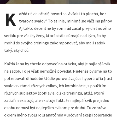
K
aždá riť vie očariť, hovorí sa. Avšak i tá plochá, bez
tvarov a svalov? To asi nie, minimálne väčšinu pánov.
Aj takto decentne by som rád začal prvý diel nového
seriálu pre všetky ženy, ktoré stále dúmajú nad tým, čo by
mohli do svojho tréningu zakomponovať, aby mali zadok
taký, aký chcú.
Každá žena by chcela odpoveď na otázku, aký je najlepší cvik
na zadok. To je však nemožné povedať. Nielenže by sme na to
potrebovali dlhodobé štúdie porovnávajúce hypertrofiu (rast
svalov) v rámci rôznych cvikov, ich kombinácie, s použitím
rôznych subjektov (pohlavie, dĺžka tréningu, atď.), ktoré
zatiaľ neexistujú, ale existuje fakt, že najlepší cvik pre jednu
osobu nemusí byť najlepším cvikom pre druhú. Tu zohráva
okrem iného svoju rolu anatómia v určovaní akejsi tolerancie