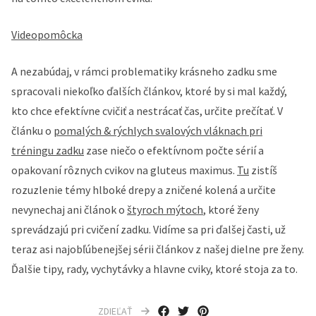
Videopomôcka
A nezabúdaj, v rámci problematiky krásneho zadku sme
spracovali niekoľko ďalších článkov, ktoré by si mal každý,
kto chce efektívne cvičiť a nestrácať čas, určite prečítať. V
článku o
pomalých & rýchlych svalových vláknach pri
tréningu zadku
zase niečo o efektívnom počte sérií a
opakovaní rôznych cvikov na gluteus maximus.
Tu
zistíš
rozuzlenie témy hlboké drepy a zničené kolená a určite
nevynechaj ani článok o
štyroch mýtoch
, ktoré ženy
sprevádzajú pri cvičení zadku. Vidíme sa pri ďalšej časti, už
teraz asi najobľúbenejšej sérii článkov z našej dielne pre ženy.
Ďalšie tipy, rady, vychytávky a hlavne cviky, ktoré stoja za to.
ZDIEĽAŤ