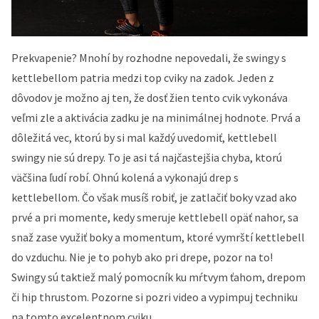
Prekvapenie? Mnohí by rozhodne nepovedali, že swingy s
kettlebellom patria medzi top cviky na zadok. Jeden z
dôvodov je možno aj ten, že dosť žien tento cvik vykonáva
veľmi zle a aktivácia zadku je na minimálnej hodnote. Prvá a
dôležitá vec, ktorú by si mal každý uvedomiť, kettlebell
swingy nie sú drepy. To je asi tá najčastejšia chyba, ktorú
väčšina ľudí robí. Ohnú kolená a vykonajú drep s
kettlebellom. Čo však musíš robiť, je zatlačiť boky vzad ako
prvé a pri momente, kedy smeruje kettlebell opäť nahor, sa
snaž zase využiť boky a momentum, ktoré vymrští kettlebell
do vzduchu. Nie je to pohyb ako pri drepe, pozor na to!
Swingy sú taktiež malý pomocník ku mŕtvym ťahom, drepom
či hip thrustom. Pozorne si pozri video a vypimpuj techniku
na tomto excelentnom cviku.