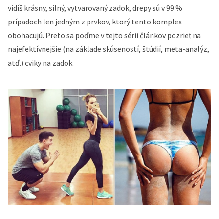
vidíš krásny, silný, vytvarovaný zadok, drepy sú v 99 %
prípadoch len jedným z prvkov, ktorý tento komplex
obohacujú. Preto sa poďme v tejto sérii článkov pozrieť na
najefektívnejšie (na základe skúseností, štúdií, meta-analýz,
atď.) cviky na zadok.