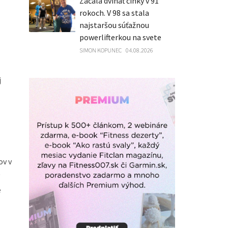
Začala dvíhať činky v 91
rokoch. V 98 sa stala
najstaršou súťažnou
powerlifterkou na svete
SIMON KOPUNEC
04.08.2026
j
ov v
e