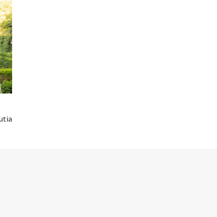
?
utia