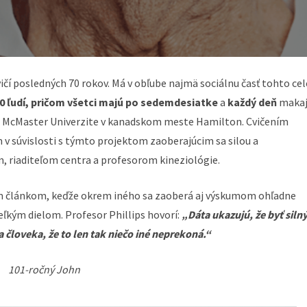
vičí posledných 70 rokov. Má v obľube najmä sociálnu časť tohto ce
0 ľudí, pričom všetci majú po sedemdesiatke
a
každý deň
maka
 na McMaster Univerzite v kanadskom meste Hamilton. Cvičením
v súvislosti s týmto projektom zaoberajúcim sa silou a
, riaditeľom centra a profesorom kineziológie.
im článkom, keďže okrem iného sa zaoberá aj výskumom ohľadne
veľkým dielom. Profesor Phillips hovorí:
„Dáta ukazujú, že byť silný
 človeka, že to len tak niečo iné neprekoná.“
101-ročný John