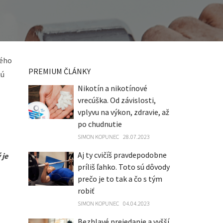
lého
PREMIUM ČLÁNKY
jú
Nikotín a nikotínové
vrecúška. Od závislosti,
vplyvu na výkon, zdravie, až
po chudnutie
SIMON KOPUNEC
28.07.2023
Aj ty cvičíš pravdepodobne
 je
príliš ľahko. Toto sú dôvody
prečo je to tak a čo s tým
robiť
SIMON KOPUNEC
04.04.2023
Bezhlavé prejedanie a vyšší