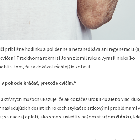
Cvičí približne hodinku a pol denne a nezanedbáva ani regeneráciu (a
o cvičení. Pred dvoma rokmi si John zlomil ruku a vyrazil niekoľko
ohli v tom, že sa dokázal rýchlejšie zotaviť.
v pohode kráčať, pretože cvičím.“
aktívnych mužoch ukazuje, že ak dokážeš urobiť 40 alebo viac kľuk
v nasledujúcich desiatich rokoch stýkať so srdcovými problémami v
ieť sa naozaj oplatí, ako sme si uviedli v našom staršom
článku
, kd