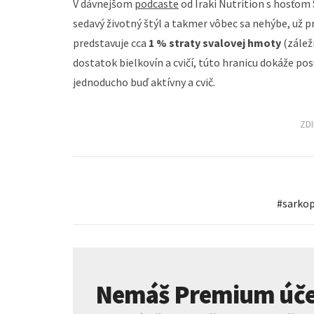
V dávnejšom
podcaste
od Iraki Nutrition s hosťom
sedavý životný štýl a takmer vôbec sa nehýbe, už p
predstavuje cca
1 % straty svalovej hmoty
(zálež
dostatok bielkovín a cvičí, túto hranicu dokáže pos
jednoducho buď aktívny a cvič.
ZD
#
sarko
Nemáš Premium úče