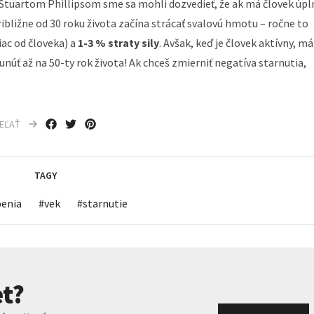
 Stuartom Phillipsom sme sa mohli dozvedieť, že ak má človek úpl
ribližne od 30 roku života začína strácať svalovú hmotu
–
ročne to
iac od človeka) a
1-3 % straty sily
. Avšak, keď je človek aktívny, má
unúť až na 50-ty rok života! Ak chceš zmierniť negatíva starnutia,
IEĽAŤ
TAGY
penia
#
vek
#
starnutie
t?