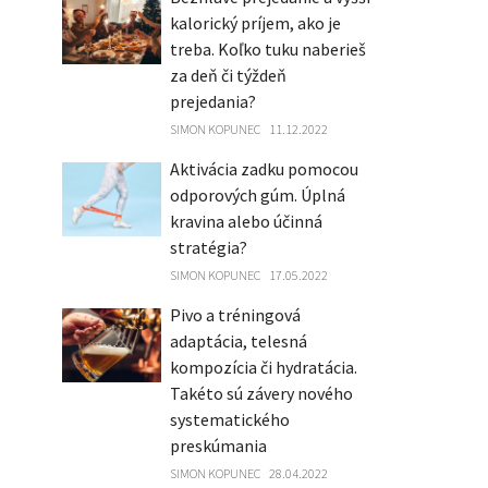
kalorický príjem, ako je
treba. Koľko tuku naberieš
za deň či týždeň
prejedania?
SIMON KOPUNEC
11.12.2022
Aktivácia zadku pomocou
odporových gúm. Úplná
kravina alebo účinná
stratégia?
SIMON KOPUNEC
17.05.2022
Pivo a tréningová
adaptácia, telesná
kompozícia či hydratácia.
Takéto sú závery nového
systematického
preskúmania
SIMON KOPUNEC
28.04.2022