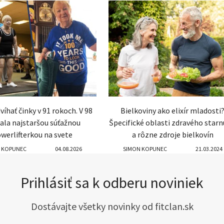
víhať činky v 91 rokoch. V 98
Bielkoviny ako elixír mladosti
tala najstaršou súťažnou
Špecifické oblasti zdravého starn
werlifterkou na svete
a rôzne zdroje bielkovín
 KOPUNEC
04.08.2026
SIMON KOPUNEC
21.03.2024
Prihlásiť sa k odberu noviniek
Dostávajte všetky novinky od fitclan.sk