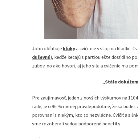
John obľubuje
kľuky
a cvičenie v stoji na kladke. 
duševnú
), keďže kecajú s partiou ešte dosť dlho p
zubov, no ako hovorí, aj jeho sila a cvičenie mu pom
„Stále dokážem 
Pre zaujímavosť, jeden z novších
výskumov
na 1104 
rade, je o 96 % menej pravdepodobné, že sa budeš 
porovnaní s niekým, kto to nezvládne. Cvičiť a siln
sme rozoberali vedou podporené benefity.