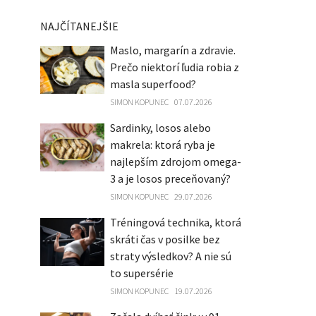
NAJČÍTANEJŠIE
Maslo, margarín a zdravie.
Prečo niektorí ľudia robia z
masla superfood?
SIMON KOPUNEC
07.07.2026
Sardinky, losos alebo
makrela: ktorá ryba je
najlepším zdrojom omega-
3 a je losos preceňovaný?
SIMON KOPUNEC
29.07.2026
Tréningová technika, ktorá
skráti čas v posilke bez
straty výsledkov? A nie sú
to supersérie
SIMON KOPUNEC
19.07.2026