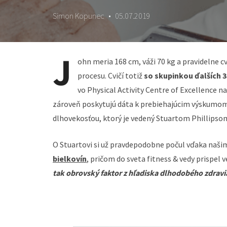
Simon Kopunec
•
05.07.2019
J
ohn meria 168 cm, váži 70 kg a pravidelne c
procesu. Cvičí totiž
so skupinkou ďalších 3
vo Physical Activity Centre of Excellence
zároveň poskytujú dáta k prebiehajúcim výskumom 
dlhovekosťou, ktorý je vedený Stuartom Phillipsom
O Stuartovi si už pravdepodobne počul vďaka naš
bielkovín
, pričom do sveta fitness & vedy prispel 
tak obrovský faktor z hľadiska dlhodobého zdravia