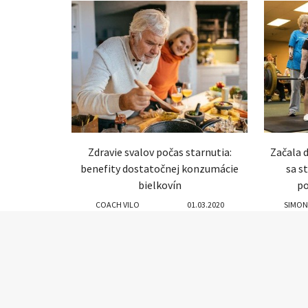
Zdravie svalov počas starnutia:
Začala d
benefity dostatočnej konzumácie
sa s
bielkovín
po
COACH VILO
01.03.2020
SIMON