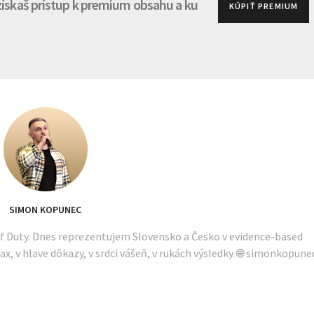
 získaš prístup k premium obsahu a ku
KÚPIŤ PREMIUM
SIMON KOPUNEC
of Duty. Dnes reprezentujem Slovensko a Česko v evidence-based
ax, v hlave dôkazy, v srdci vášeň, v rukách výsledky. 🌐 simonkopune