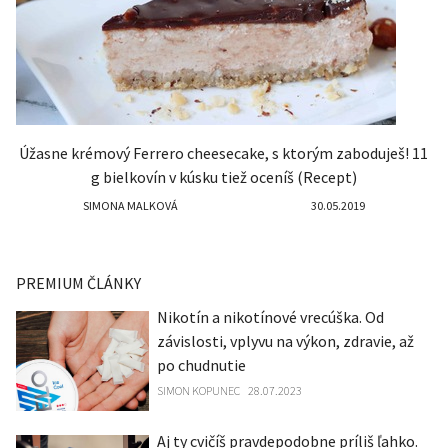
Úžasne krémový Ferrero cheesecake, s ktorým zaboduješ! 11
g bielkovín v kúsku tiež oceníš (Recept)
SIMONA MALKOVÁ
30.05.2019
PREMIUM ČLÁNKY
Nikotín a nikotínové vrecúška. Od
závislosti, vplyvu na výkon, zdravie, až
po chudnutie
SIMON KOPUNEC
28.07.2023
Aj ty cvičíš pravdepodobne príliš ľahko.