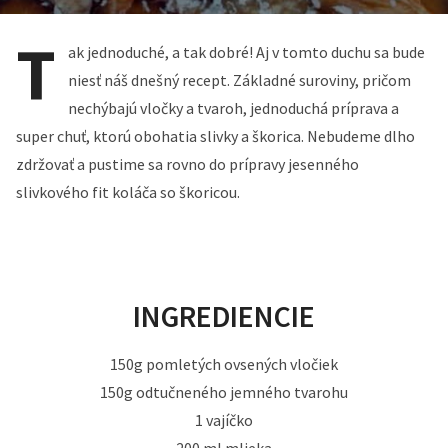
T
ak jednoduché, a tak dobré! Aj v tomto duchu sa bude
niesť náš dnešný recept. Základné suroviny, pričom
nechýbajú vločky a tvaroh, jednoduchá príprava a
super chuť, ktorú obohatia slivky a škorica. Nebudeme dlho
zdržovať a pustime sa rovno do prípravy jesenného
slivkového fit koláča so škoricou.
INGREDIENCIE
150g pomletých ovsených vločiek
150g odtučneného jemného tvarohu
1 vajíčko