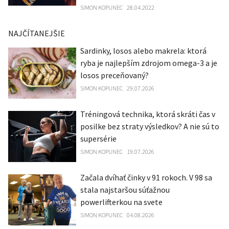
SIMON KOPUNEC
28.04.2022
NAJČÍTANEJŠIE
Sardinky, losos alebo makrela: ktorá
ryba je najlepším zdrojom omega-3 a je
losos preceňovaný?
SIMON KOPUNEC
29.07.2026
Tréningová technika, ktorá skráti čas v
posilke bez straty výsledkov? A nie sú to
supersérie
SIMON KOPUNEC
19.07.2026
Začala dvíhať činky v 91 rokoch. V 98 sa
stala najstaršou súťažnou
powerlifterkou na svete
SIMON KOPUNEC
04.08.2026