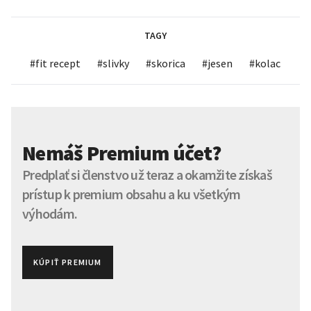
TAGY
#
fit recept
#
slivky
#
skorica
#
jesen
#
kolac
Nemáš Premium účet?
Predplať si členstvo už teraz a okamžite získaš
prístup k premium obsahu a ku všetkým
výhodám.
KÚPIŤ PREMIUM