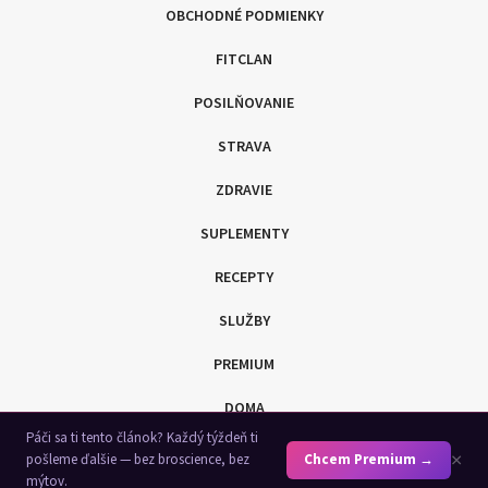
OBCHODNÉ PODMIENKY
FITCLAN
POSILŇOVANIE
STRAVA
ZDRAVIE
SUPLEMENTY
RECEPTY
SLUŽBY
PREMIUM
DOMA
Páči sa ti tento článok? Každý týždeň ti
SHOP
×
pošleme ďalšie — bez broscience, bez
Chcem Premium →
mýtov.