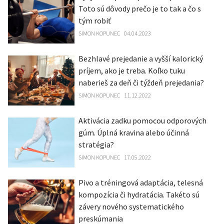
Toto sú dôvody prečo je to tak a čo s
tým robiť
SIMON KOPUNEC
04.04.2023
Bezhlavé prejedanie a vyšší kalorický
príjem, ako je treba. Koľko tuku
naberieš za deň či týždeň prejedania?
SIMON KOPUNEC
11.12.2022
Aktivácia zadku pomocou odporových
gúm. Úplná kravina alebo účinná
stratégia?
SIMON KOPUNEC
17.05.2022
Pivo a tréningová adaptácia, telesná
kompozícia či hydratácia. Takéto sú
závery nového systematického
preskúmania