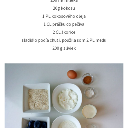
200 ml mlieka
20g kokosu
1 PL kokosového oleja
1 ČL prášku do pečiva
2 ČL škorice
sladidlo podľa chuti, použila som 2 PL medu
200 g sliviek