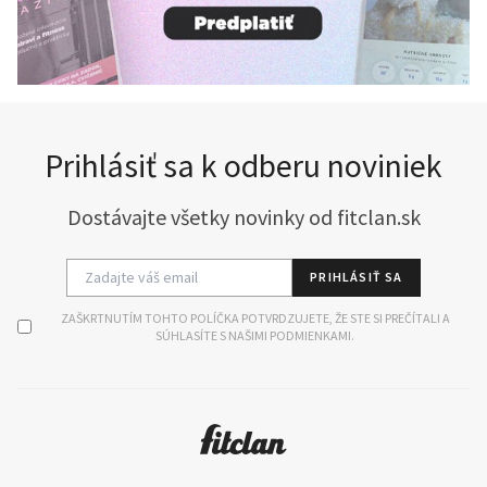
Prihlásiť sa k odberu noviniek
Dostávajte všetky novinky od fitclan.sk
PRIHLÁSIŤ SA
ZAŠKRTNUTÍM TOHTO POLÍČKA POTVRDZUJETE, ŽE STE SI PREČÍTALI A
SÚHLASÍTE S NAŠIMI PODMIENKAMI.