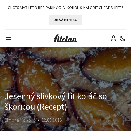
CHCEŠ MAŤ LETO BEZ PANIKY ČI ALKOHOL & KALÓRIE CHEAT SHEET?
UKÁŽ MI VIAC
Jesenný slivkový fit koláč so
škoricou (Recept)
Simona Malková
•
12.01.2018