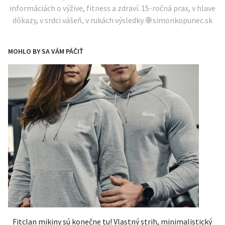
informáciách o výžive, fitness a zdraví. 15-ročná prax, v hlave
dôkazy, v srdci vášeň, v rukách výsledky. 🌐 simonkopunec.sk
MOHLO BY SA VÁM PÁČIŤ
Fitclan mikiny sú konečne tu! Vlastný strih, minimalistický