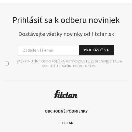
Prihlásiť sa k odberu noviniek
Dostávajte všetky novinky od fitclan.sk
PRIHLÁSIŤ SA
ZAŠKRTNUTÍM TOHTO POLÍČKA POTVRDZUJETE, ŽE STE SI PREČÍTALI A
SÚHLASÍTE S NAŠIMI PODMIENKAMI.
OBCHODNÉ PODMIENKY
FITCLAN