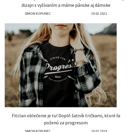
dizajn s vyšívaním a máme pánske aj dámske
SIMON KOPUNEC
19.02.2021
Fitclan oblečenie je tu! Doplň šatník tričkami, ktoré ťa
poženú za progresom
SIMON KOPUNEC
10.02.2019