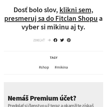
Dosť bolo slov,
klikni sem,
presmeruj sa do Fitclan Shopu
a
vyber si mikinu aj ty.
ZDIEĽAŤ
TAGY
#
shop
#
mikina
Nemáš Premium účet?
Predplať si členstvo už teraz a okamžite získaš