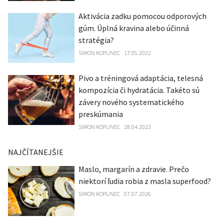
Aktivácia zadku pomocou odporových
gúm. Úplná kravina alebo účinná
stratégia?
SIMON KOPUNEC
17.05.2022
Pivo a tréningová adaptácia, telesná
kompozícia či hydratácia. Takéto sú
závery nového systematického
preskúmania
SIMON KOPUNEC
28.04.2022
NAJČÍTANEJŠIE
Maslo, margarín a zdravie. Prečo
niektorí ľudia robia z masla superfood?
SIMON KOPUNEC
07.07.2026