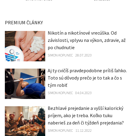
PREMIUM ČLÁNKY
Nikotín a nikotínové vrecúška. Od
závislosti, vplyvu na výkon, zdravie, až
po chudnutie
SIMON KOPUNEC
28.07.2023
Aj ty cvičíš pravdepodobne príliš ľahko.
Toto sú dôvody prečo je to tak a čo s
tým robiť
SIMON KOPUNEC
04.04.2023
Bezhlavé prejedanie a vyšší kalorický
príjem, ako je treba. Koľko tuku
naberieš za deň či týždeň prejedania?
SIMON KOPUNEC
11.12.2022