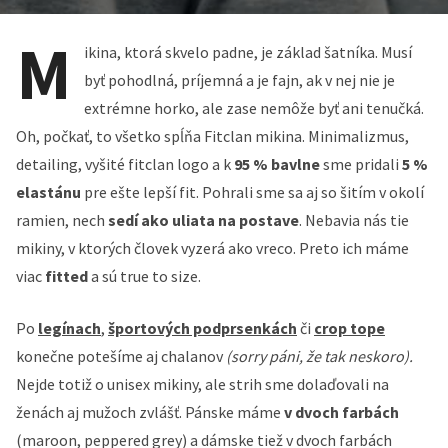
M
ikina, ktorá skvelo padne, je základ šatníka. Musí
byť pohodlná, príjemná a je fajn, ak v nej nie je
extrémne horko, ale zase nemôže byť ani tenučká.
Oh, počkať, to všetko spĺňa Fitclan mikina. Minimalizmus,
detailing, vyšité fitclan logo a k
95 % bavlne
sme pridali
5 %
elastánu
pre ešte lepší fit. Pohrali sme sa aj so šitím v okolí
ramien, nech
sedí ako uliata na postave
. Nebavia nás tie
mikiny, v ktorých človek vyzerá ako vreco. Preto ich máme
viac
fitted
a sú true to size.
Po
legínach
,
športových podprsenkách
či
crop tope
konečne potešíme aj chalanov
(sorry páni, že tak neskoro).
Nejde totiž o unisex mikiny, ale strih sme dolaďovali na
ženách aj mužoch zvlášť. Pánske máme
v dvoch farbách
(maroon, peppered grey) a dámske tiež v dvoch farbách