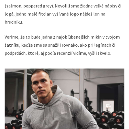
(salmon, peppered grey). Nevolili sme žiadne veľké nápisy či
logá, jedno malé fitclan vyšívané logo nájdeš len na
hrudníku.
Veríme, že to bude jedna z najobľúbenejších mikín v tvojom
šatníku, keďže sme sa snažili rovnako, ako pri legínach či
podprdách, ktoré, aj podľa recenzií vidíme, vyšli skvelo.