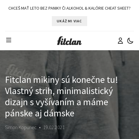
CHCEŠ MAŤ LETO BEZ PANIKY ČI ALKOHOL & KALÓRIE CHEAT SHEET?
UKÁŽ MI VIAC
Fitclan mikiny sú konečne tu!
Vlastný strih, minimalistický
dizajn s vyšívaním a máme
pánske aj dámske
Simon Kopunec
•
19.02.2021