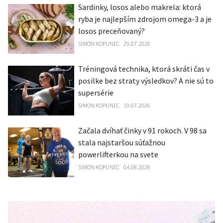
Sardinky, losos alebo makrela: ktorá
ryba je najlepším zdrojom omega-3 a je
losos preceňovaný?
SIMON KOPUNEC
29.07.2026
Tréningová technika, ktorá skráti čas v
posilke bez straty výsledkov? A nie sú to
supersérie
SIMON KOPUNEC
19.07.2026
Začala dvíhať činky v 91 rokoch. V 98 sa
stala najstaršou súťažnou
powerlifterkou na svete
SIMON KOPUNEC
04.08.2026