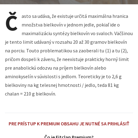
Č
asto sa udáva, že existuje určitá maximálna hranica
množstva bielkovín v jednom jedle, pokiaľ ide o
maximalizáciu syntézy bielkovín vo svaloch. Väčšinou
je tento limit udávaný v rozsahu 20 až 30 gramov bielkovín
na porciu. Touto problematikou sa zaoberali tu (1) a tu (2),
pričom dospeli k záveru, že neexistuje prakticky horný limit
pre anabolickú odozvu na príjem bielkovín alebo
aminokyselín v súvislosti s jedlom. Teoreticky je to 2,6 g
bielkoviny na kg telesnej hmotnosti /
jedlo, teda 81 kg
chalan = 210 g bielkovín.
PRE PRÍSTUP K PREMIUM OBSAHU JE NUTNÉ SA PRIHLÁSIŤ
Čo je Fitclan Premium?