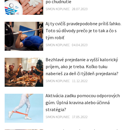
po chudnutie
SIMON KOPUNEC
28.07.2023
Aj ty cvičíš pravdepodobne príliš ľahko.
Toto sú dôvody prečo je to tak a čo s
tým robiť
SIMON KOPUNEC
04.04.2023
Bezhlavé prejedanie a vyšší kalorický
príjem, ako je treba. Koľko tuku
naberieš za deň či týždeň prejedania?
SIMON KOPUNEC
11.12.2022
Aktivácia zadku pomocou odporových
gúm. Úplná kravina alebo účinná
stratégia?
SIMON KOPUNEC
17.05.2022