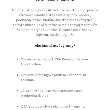
Možnosť, ako podporíš Fitclan tím a našu dlhoročnú prácu a
zároveň okamžite získaš skvelé výhody. Vedecky
podložený obsah, ktorým ukončíme chaos vo výžive,
zdraví a fitness. Čaká ťa reálna skratka za tvojim zdravším
životom. Pridaj sa k Premium členom a pocíť zmenu k
lepšiemu na vlastnej koži.
Aké budeš mať výhody?
Odomkneš si prístup k 450+ Premium článkom
& podcastom
Výživová & tréningová príručka v hodnote 30 €
zadarmo
Zľava 40 % na Fitclan webináre/semináre a
predpredaj lístkov
Q&A a poradenstvo zadarmo so Simonom z