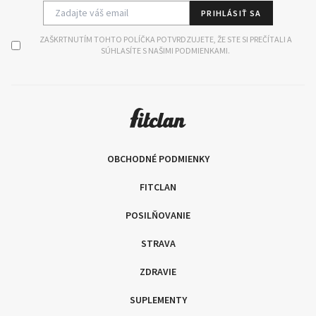
PRIHLÁSIŤ SA
ZAŠKRTNUTÍM TOHTO POLÍČKA POTVRDZUJETE, ŽE STE SI PREČÍTALI A
SÚHLASÍTE S NAŠIMI PODMIENKAMI.
OBCHODNÉ PODMIENKY
FITCLAN
POSILŇOVANIE
STRAVA
ZDRAVIE
SUPLEMENTY