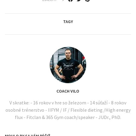
TAGY
COACH VILO
V skratke: - 16 rokov v hre so železom - 14 súťaží - 8 rokov
osobné trénerstvo - IIFYM / IF / Flexible dieting /High energy
flux - Fitclan & 365 Gym coach/speaker - JUDr., PhD.