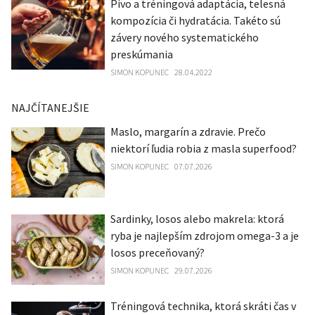
Pivo a tréningová adaptácia, telesná
kompozícia či hydratácia. Takéto sú
závery nového systematického
preskúmania
SIMON KOPUNEC
28.04.2022
NAJČÍTANEJŠIE
Maslo, margarín a zdravie. Prečo
niektorí ľudia robia z masla superfood?
SIMON KOPUNEC
07.07.2026
Sardinky, losos alebo makrela: ktorá
ryba je najlepším zdrojom omega-3 a je
losos preceňovaný?
SIMON KOPUNEC
29.07.2026
Tréningová technika, ktorá skráti čas v