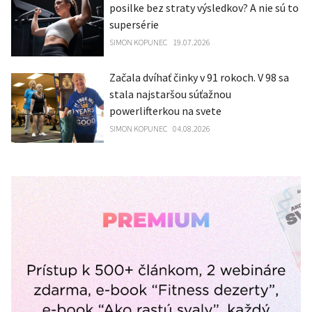
posilke bez straty výsledkov? A nie sú to
supersérie
SIMON KOPUNEC
19.07.2026
Začala dvíhať činky v 91 rokoch. V 98 sa
stala najstaršou súťažnou
powerlifterkou na svete
SIMON KOPUNEC
04.08.2026