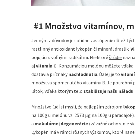
#1 Množstvo vitamínov, m
Jedným z dôvodov je solídne zastúpenie dôležitých 
rastlinný antioxidant lykopén či minerál draslík.
V
bojujúci s voľnými radikálmi. Niektoré
štúdie
nazna
aj
vitamín C.
Konzumáciou melónu môžete vďaka n
dostavia príznaky
nachladnutia
. Ďalej je to
vitamí
množstva spomenutého vitamínu B. Je potrebný pr
látok, vďaka ktorým telo
stabilizuje našu náladu
Množstvo ľudí si myslí, že najlepším zdrojom
lyko
na 100g u melónu vs. 2573 µg na 100g u paradajo
a
makulárnej degenerácie
(závažné ochorenie si
Lykopén má v rámci rôznych výskumov, ktoré nanešť