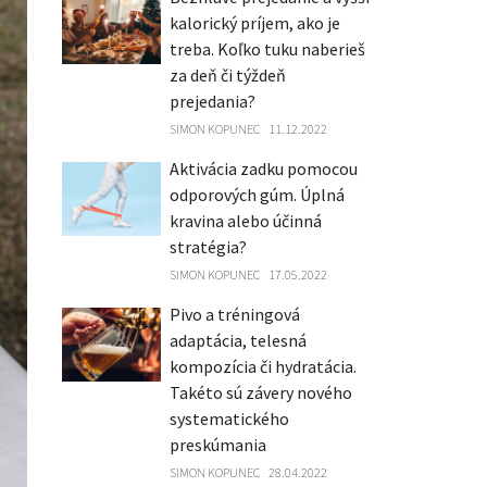
kalorický príjem, ako je
treba. Koľko tuku naberieš
za deň či týždeň
prejedania?
SIMON KOPUNEC
11.12.2022
Aktivácia zadku pomocou
odporových gúm. Úplná
kravina alebo účinná
stratégia?
SIMON KOPUNEC
17.05.2022
Pivo a tréningová
adaptácia, telesná
kompozícia či hydratácia.
Takéto sú závery nového
systematického
preskúmania
SIMON KOPUNEC
28.04.2022