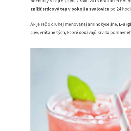
pochúťky. V tejto
štúdii
z roku 2013 bola atlétom p
znížiť srdcový tep v pokoji a svalovicu
po 24 hodi
Ak je reč o druhej menovanej aminokyseline,
L-arg
ciev, vrátane tých, ktoré dodávajú krv do pohlavn