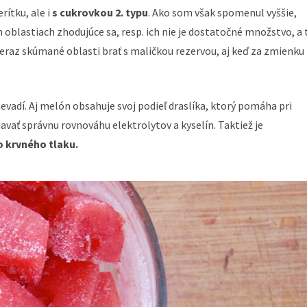
rítku, ale i
s cukrovkou 2. typu
. Ako som však spomenul vyššie,
h oblastiach zhodujúce sa, resp. ich nie je dostatočné množstvo, a 
teraz skúmané oblasti brať s maličkou rezervou, aj keď za zmienku
 nevadí. Aj melón obsahuje svoj podieľ draslíka, ktorý pomáha pri
vať správnu rovnováhu elektrolytov a kyselín. Taktiež je
o krvného tlaku.