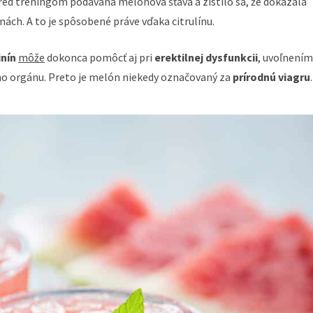
red tréningom podávaná melónová šťava a zistilo sa, že dokázala
nách. A to je spôsobené práve vďaka citrulínu.
inín
môže
dokonca pomôcť aj pri
erektilnej dysfunkcii
, uvoľnením
ého orgánu. Preto je melón niekedy označovaný za
prírodnú viagru
.