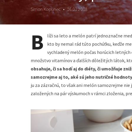
Simon Kopunec
•
16.01.2018
B
líži sa leto a melón patrí jednoznačne m
kto by nemal rád túto pochúťku, keďže me
vychladený melón počas horúcich letných d
množstvo vitamínov a ďalších dôležitých látok, kt
obsahuje, či sa hodí aj do diéty, či umožňuje zn
samozrejme aj to, aké sú jeho nutričné hodnoty
ju za zázračnú, to však ani melón samozrejme nie 
založených na pár výskumoch v rámci zloženia, pret