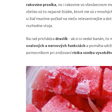
rakovine prsníka
, no i rakovine vo všeobecnom me
všetko sú to nejasné štúdie, ktoré nie sú v mnohýc
si žiaľ musíme počkať na niečo relevantnejšie a do
rozhodne stoja.
Na rad prichádza
draslík
- ak si si nedal banán, to
svalových a nervových funkciách
a pomáha udržia
pomocníkom pri znižovaní
rizika vzniku vysokéh