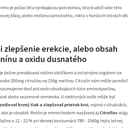
Preto je počas leta vynikajúcou potravinou, ktorá udrží vaše telo
ovej šťavy, alebo melónu samotného, nikto v horúcich letných d
či zlepšenie erekcie, alebo obsah
ginínu a oxidu dusnatého
á je bežne prevádzaná našimi obličkami a ostatnými orgánmi na
hruba 250mg citrulínu na 150g melónu. Citrulín nám môže pomôcť 
onzumujeme dosť potravín obsahujúcich túto aminokyselinu,
vicové alebo sezamové semienka. U niektorých osôb môže byť
znižovať krvný tlak a zlepšovať prietok krvi
, najmä v situáciách,
ší, ako je obvyklé. Melón je mimochodom nazývaný aj
Citrullus
vulga
alačno o 12 - 22 % pri dennej konzumácii 780 - 1560g tejto letnej