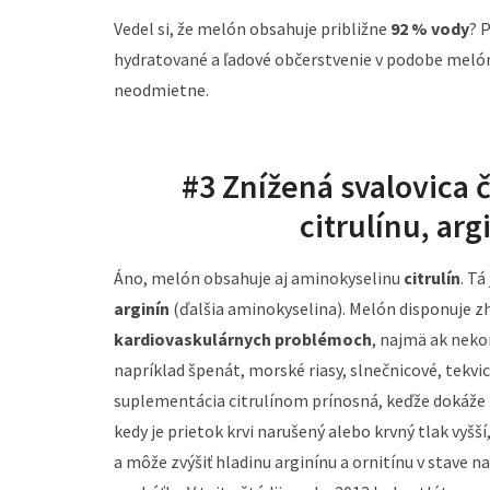
Vedel si, že melón obsahuje približne
92 % vody
? 
hydratované a ľadové občerstvenie v podobe melón
neodmietne.
#3 Znížená svalovica 
citrulínu, ar
Áno, melón obsahuje aj aminokyselinu
citrulín
. T
arginín
(ďalšia aminokyselina). Melón disponuje z
kardiovaskulárnych problémoch
, najmä ak nek
napríklad špenát, morské riasy, slnečnicové, tek
suplementácia citrulínom prínosná, keďže dokáže
kedy je prietok krvi narušený alebo krvný tlak vyš
a môže zvýšiť hladinu arginínu a ornitínu v stave n