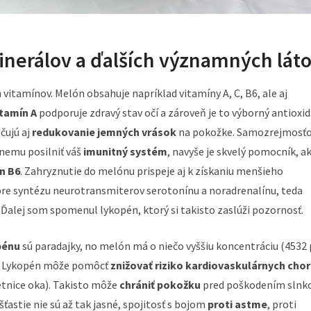
inerálov a ďalších významných lát
vitamínov. Melón obsahuje napríklad vitamíny A, C, B6, ale aj
itamín A
podporuje zdravý stav očí a zároveň je to výborný antioxi
čujú aj
redukovanie jemných vrások
na pokožke. Samozrejmosťo
emu posilniť váš
imunitný systém
, navyše je skvelý pomocník, ak
n B6
. Zahryznutie do melónu prispeje aj k získaniu menšieho
e syntézu neurotransmiterov serotonínu a noradrenalínu, teda
. Ďalej som spomenul lykopén, ktorý si takisto zaslúži pozornosť.
pénu
sú paradajky, no melón má o niečo vyššiu koncentráciu (4532
k). Lykopén môže pomôcť
znižovať riziko kardiovaskulárnych cho
etnice oka). Takisto môže
chrániť pokožku
pred poškodením slnk
astie nie sú až tak jasné, spojitosť s bojom
proti astme
, proti