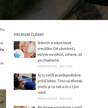
ho,
PREMIUM ČLÁNKY
aj
Nikotín a nikotínové
vrecúška. Od závislosti,
čo
vplyvu na výkon, zdravie, až
po chudnutie
nie
SIMON KOPUNEC
28.07.2023
Aj ty cvičíš pravdepodobne
príliš ľahko. Toto sú dôvody
prečo je to tak a čo s tým
robiť
SIMON KOPUNEC
04.04.2023
Bezhlavé prejedanie a vyšší