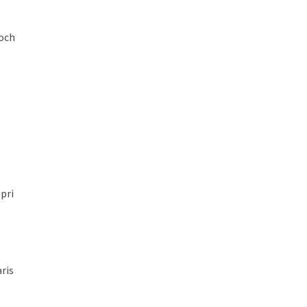
ňoch
pri
ris