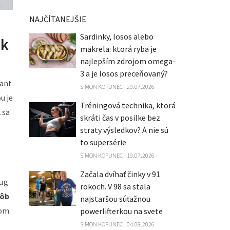
NAJČÍTANEJŠIE
Sardinky, losos alebo
ok
makrela: ktorá ryba je
najlepším zdrojom omega-
3 a je losos preceňovaný?
dant
SIMON KOPUNEC
29.07.2026
u je
Tréningová technika, ktorá
 sa
skráti čas v posilke bez
straty výsledkov? A nie sú
to supersérie
SIMON KOPUNEC
19.07.2026
Začala dvíhať činky v 91
 µg
rokoch. V 98 sa stala
rôb
najstaršou súťažnou
om.
powerlifterkou na svete
SIMON KOPUNEC
04.08.2026