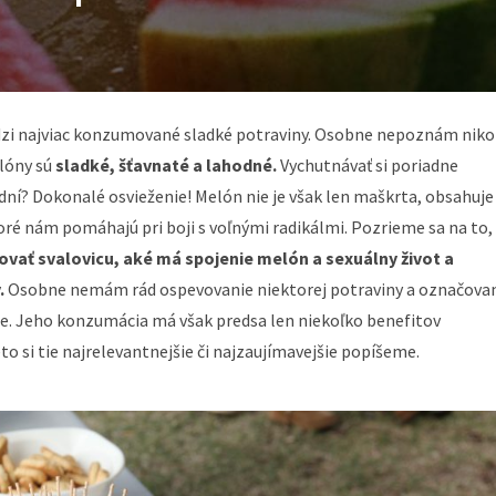
edzi najviac konzumované sladké potraviny. Osobne nepoznám niko
lóny sú
sladké, šťavnaté a lahodné.
Vychutnávať si poriadne
ní? Dokonalé osvieženie! Melón nie je však len maškrta, obsahuje 
oré nám pomáhajú pri boji s voľnými radikálmi. Pozrieme sa na to,
ižovať svalovicu, aké má spojenie melón a sexuálny život a
.
Osobne nemám rád ospevovanie niektorej potraviny a označova
je. Jeho konzumácia má však predsa len niekoľko benefitov
o si tie najrelevantnejšie či najzaujímavejšie popíšeme.