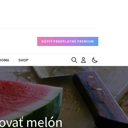
KÚPIŤ PREDPLATNÉ PREMIUM
DOMA
SHOP
movať melón