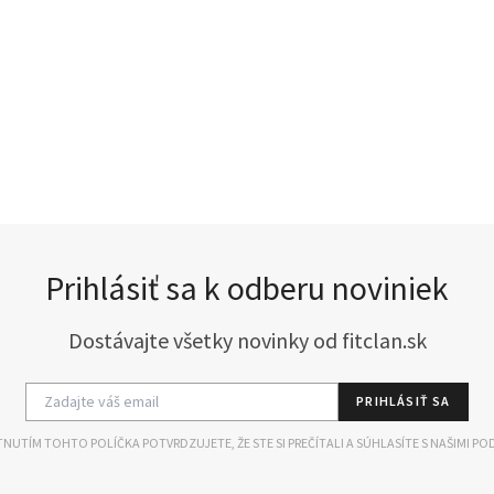
Prihlásiť sa k odberu noviniek
Dostávajte všetky novinky od fitclan.sk
PRIHLÁSIŤ SA
NUTÍM TOHTO POLÍČKA POTVRDZUJETE, ŽE STE SI PREČÍTALI A SÚHLASÍTE S NAŠIMI PO