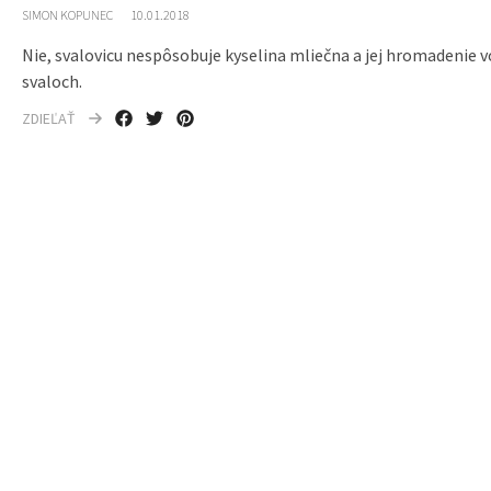
SIMON KOPUNEC
10.01.2018
Nie, svalovicu nespôsobuje kyselina mliečna a jej hromadenie v
svaloch.
ZDIEĽAŤ