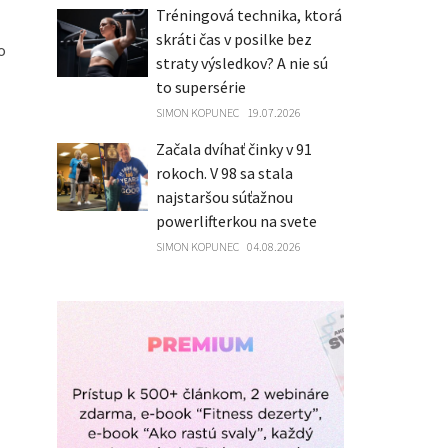
Tréningová technika, ktorá
skráti čas v posilke bez
o
straty výsledkov? A nie sú
to supersérie
SIMON KOPUNEC
19.07.2026
Začala dvíhať činky v 91
rokoch. V 98 sa stala
najstaršou súťažnou
powerlifterkou na svete
SIMON KOPUNEC
04.08.2026