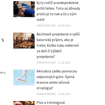
Aj ty cvičíš pravdepodobne
príliš ľahko. Toto sú dôvody
prečo je to tak a čo s tým
robiť
SIMON KOPUNEC
04.04.2023
Bezhlavé prejedanie a vyšší
 s
kalorický príjem, ako je
treba. Koľko tuku naberieš
za deň či týždeň
prejedania?
SIMON KOPUNEC
11.12.2022
Aktivácia zadku pomocou
ám s
odporových gúm. Úplná
kravina alebo účinná
stratégia?
SIMON KOPUNEC
17.05.2022
Pivo a tréningová