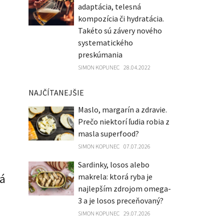
adaptácia, telesná
kompozícia či hydratácia.
Takéto sú závery nového
systematického
preskúmania
SIMON KOPUNEC
28.04.2022
NAJČÍTANEJŠIE
Maslo, margarín a zdravie.
Prečo niektorí ľudia robia z
masla superfood?
SIMON KOPUNEC
07.07.2026
Sardinky, losos alebo
ná
makrela: ktorá ryba je
najlepším zdrojom omega-
3 a je losos preceňovaný?
SIMON KOPUNEC
29.07.2026