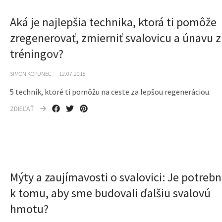
Aká je najlepšia technika, ktorá ti pomôže
zregenerovať, zmierniť svalovicu a únavu z
tréningov?
SIMON KOPUNEC
12.07.2018
5 techník, ktoré ti pomôžu na ceste za lepšou regeneráciou.
ZDIEĽAŤ
Mýty a zaujímavosti o svalovici: Je potreb
k tomu, aby sme budovali ďalšiu svalovú
hmotu?