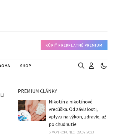
KÚPIŤ PREDPLATNÉ PREMIUM
DOMA
SHOP
PREMIUM ČLÁNKY
cu
Nikotín a nikotínové
vrecúška. Od závislosti,
vplyvu na výkon, zdravie, až
po chudnutie
SIMON KOPUNEC
28.07.2023