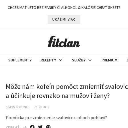
CHCEŠ MAŤ LETO BEZ PANIKY ČI ALKOHOL & KALÓRIE CHEAT SHEET?
UKÁŽ MI VIAC
SUPLEMENTY
RECEPTY
SLUŽBY
PREMIUM
Môže nám kofeín pomôcť zmierniť svalovi
a účinkuje rovnako na mužov i ženy?
SIMON KOPUNEC
21.10.2019
Pomôcka pre zmiernenie svalovice u oboch pohlaví?
ZDIEĽAŤ