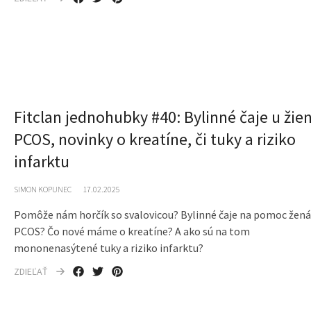
Fitclan jednohubky #40: Bylinné čaje u žien
PCOS, novinky o kreatíne, či tuky a riziko
infarktu
SIMON KOPUNEC
17.02.2025
Pomôže nám horčík so svalovicou? Bylinné čaje na pomoc žen
PCOS? Čo nové máme o kreatíne? A ako sú na tom
mononenasýtené tuky a riziko infarktu?
ZDIEĽAŤ