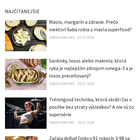
NAJČÍTANEJŠIE
Maslo, margarín a zdravie. Prečo
niektorí ľudia robia z masla superfood?
SIMON KOPUNEC
07.07.2026
Sardinky, losos alebo makrela: ktorá
ryba je najlepším zdrojom omega-3 a je
losos preceňovaný?
SIMON KOPUNEC
29.07.2026
Tréningová technika, ktorá skráti čas v
posilke bez straty výsledkov? A nie sú to
supersérie
SIMON KOPUNEC
19.07.2026
Začala dvíhať činky v 91 rokoch. V 98 sa