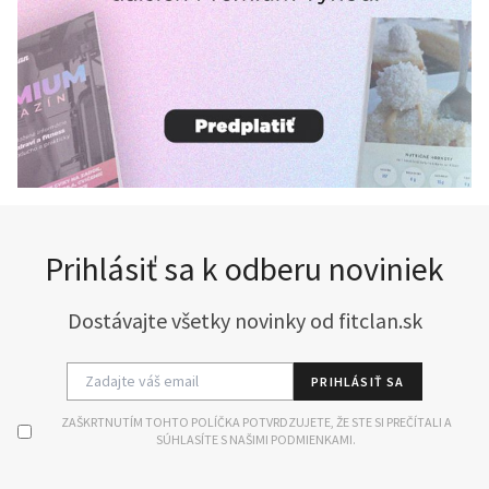
Prihlásiť sa k odberu noviniek
Dostávajte všetky novinky od fitclan.sk
PRIHLÁSIŤ SA
ZAŠKRTNUTÍM TOHTO POLÍČKA POTVRDZUJETE, ŽE STE SI PREČÍTALI A
SÚHLASÍTE S NAŠIMI PODMIENKAMI.