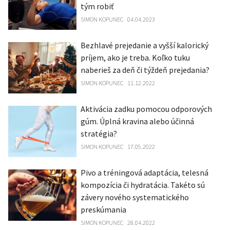
tým robiť
SIMON KOPUNEC
04.04.2023
Bezhlavé prejedanie a vyšší kalorický
príjem, ako je treba. Koľko tuku
naberieš za deň či týždeň prejedania?
SIMON KOPUNEC
11.12.2022
Aktivácia zadku pomocou odporových
gúm. Úplná kravina alebo účinná
stratégia?
SIMON KOPUNEC
17.05.2022
Pivo a tréningová adaptácia, telesná
kompozícia či hydratácia. Takéto sú
závery nového systematického
preskúmania
SIMON KOPUNEC
28.04.2022