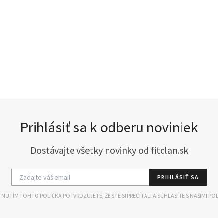
Prihlásiť sa k odberu noviniek
Dostávajte všetky novinky od fitclan.sk
PRIHLÁSIŤ SA
NUTÍM TOHTO POLÍČKA POTVRDZUJETE, ŽE STE SI PREČÍTALI A SÚHLASÍTE S NAŠIMI PO