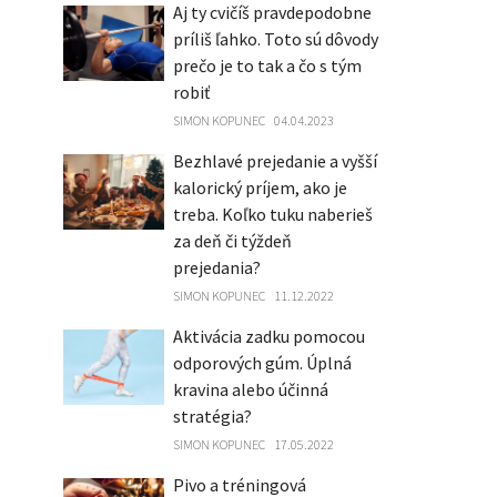
Aj ty cvičíš pravdepodobne
príliš ľahko. Toto sú dôvody
prečo je to tak a čo s tým
robiť
SIMON KOPUNEC
04.04.2023
Bezhlavé prejedanie a vyšší
kalorický príjem, ako je
treba. Koľko tuku naberieš
za deň či týždeň
prejedania?
SIMON KOPUNEC
11.12.2022
Aktivácia zadku pomocou
odporových gúm. Úplná
kravina alebo účinná
stratégia?
SIMON KOPUNEC
17.05.2022
Pivo a tréningová