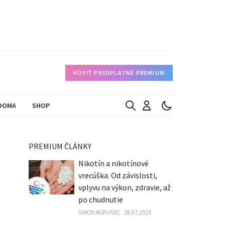
KÚPIŤ PREDPLATNÉ PREMIUM
DOMA
SHOP
PREMIUM ČLÁNKY
Nikotín a nikotínové
vrecúška. Od závislosti,
vplyvu na výkon, zdravie, až
po chudnutie
SIMON KOPUNEC
28.07.2023