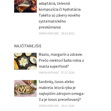
adaptácia, telesná
kompozícia či hydratácia.
Takéto sú závery nového
systematického
preskúmania
SIMON KOPUNEC
28.04.2022
NAJČÍTANEJŠIE
Maslo, margarín a zdravie.
Prečo niektorí ľudia robia z
masla superfood?
SIMON KOPUNEC
07.07.2026
Sardinky, losos alebo
makrela: ktorá ryba je
najlepším zdrojom omega-
3 a je losos preceňovaný?
SIMON KOPUNEC
29.07.2026