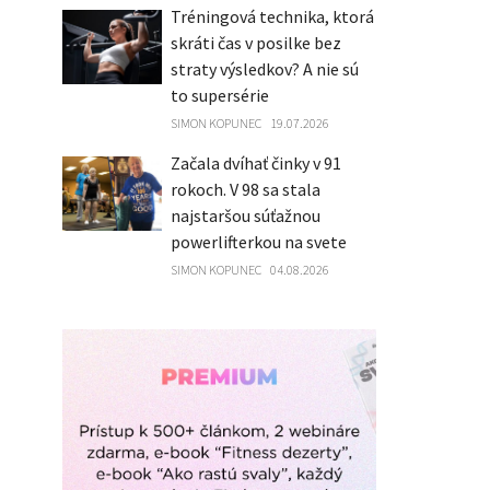
Tréningová technika, ktorá
skráti čas v posilke bez
straty výsledkov? A nie sú
to supersérie
SIMON KOPUNEC
19.07.2026
Začala dvíhať činky v 91
rokoch. V 98 sa stala
najstaršou súťažnou
powerlifterkou na svete
SIMON KOPUNEC
04.08.2026