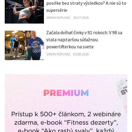
posilke bez straty výsledkov? A nie sú to
supersérie
SIMON KOPUNEC
19.07.2026
Začala dvíhať činky v 91 rokoch. V 98 sa
stala najstaršou súťažnou
powerlifterkou na svete
SIMON KOPUNEC
04.08.2026