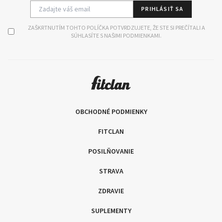
PRIHLÁSIŤ SA
ZAŠKRTNUTÍM TOHTO POLÍČKA POTVRDZUJETE, ŽE STE SI PREČÍTALI A
SÚHLASÍTE S NAŠIMI PODMIENKAMI.
OBCHODNÉ PODMIENKY
FITCLAN
POSILŇOVANIE
STRAVA
ZDRAVIE
SUPLEMENTY