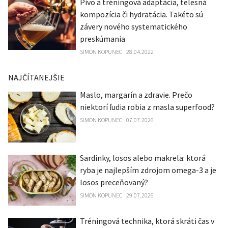
Pivo a tréningová adaptácia, telesná
kompozícia či hydratácia. Takéto sú
závery nového systematického
preskúmania
SIMON KOPUNEC
28.04.2022
NAJČÍTANEJŠIE
Maslo, margarín a zdravie. Prečo
niektorí ľudia robia z masla superfood?
SIMON KOPUNEC
07.07.2026
Sardinky, losos alebo makrela: ktorá
ryba je najlepším zdrojom omega-3 a je
losos preceňovaný?
SIMON KOPUNEC
29.07.2026
Tréningová technika, ktorá skráti čas v