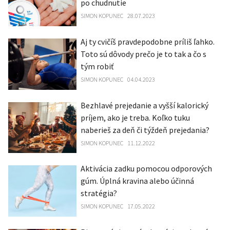
po chudnutie
SIMON KOPUNEC
28.07.2023
Aj ty cvičíš pravdepodobne príliš ľahko.
Toto sú dôvody prečo je to tak a čo s
tým robiť
SIMON KOPUNEC
04.04.2023
Bezhlavé prejedanie a vyšší kalorický
príjem, ako je treba. Koľko tuku
naberieš za deň či týždeň prejedania?
SIMON KOPUNEC
11.12.2022
Aktivácia zadku pomocou odporových
gúm. Úplná kravina alebo účinná
stratégia?
SIMON KOPUNEC
17.05.2022