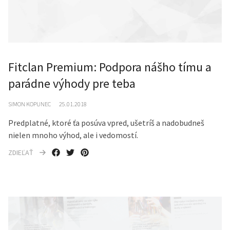
Fitclan Premium: Podpora nášho tímu a
parádne výhody pre teba
SIMON KOPUNEC
25.01.2018
Predplatné, ktoré ťa posúva vpred, ušetríš a nadobudneš
nielen mnoho výhod, ale i vedomostí.
ZDIEĽAŤ