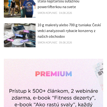
stala najstaršou súťažnou
powerlifterkou na svete
SIMON KOPUNEC
04.08.2026
10 g makrely alebo 700 g tuniaka: Českí
vedci analyzovali rybacie konzervy z
našich obchodov
SIMON KOPUNEC
09.08.2026