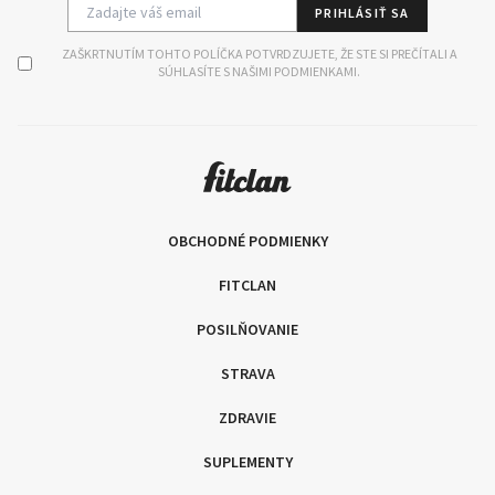
PRIHLÁSIŤ SA
ZAŠKRTNUTÍM TOHTO POLÍČKA POTVRDZUJETE, ŽE STE SI PREČÍTALI A
SÚHLASÍTE S NAŠIMI PODMIENKAMI.
OBCHODNÉ PODMIENKY
FITCLAN
POSILŇOVANIE
STRAVA
ZDRAVIE
SUPLEMENTY