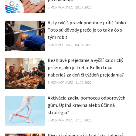
SIMON KOPUNEC
28.07.2023
Aj ty cvičíš pravdepodobne príliš ľahko.
Toto sú dôvody prečo je to tak a čo s
tým robiť
SIMON KOPUNEC
04.04.2023
Bezhlavé prejedanie a vyšší kalorický
príjem, ako je treba. Koľko tuku
naberieš za deň či týždeň prejedania?
SIMON KOPUNEC
11.12.2022
Aktivácia zadku pomocou odporových
gúm. Úplná kravina alebo účinná
stratégia?
SIMON KOPUNEC
17.05.2022
Pivo a tréningová adaptácia, telesná