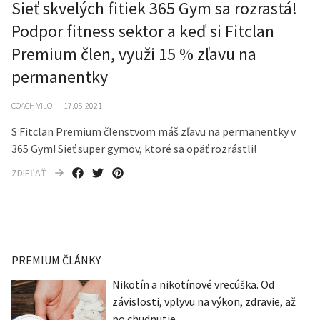
Sieť skvelých fitiek 365 Gym sa rozrastá!
Podpor fitness sektor a keď si Fitclan
Premium člen, využi 15 % zľavu na
permanentky
COACH VILO
17.05.2021
S Fitclan Premium členstvom máš zľavu na permanentky v
365 Gym! Sieť super gymov, ktoré sa opäť rozrástli!
ZDIEĽAŤ
PREMIUM ČLÁNKY
Nikotín a nikotínové vrecúška. Od
závislosti, vplyvu na výkon, zdravie, až
po chudnutie