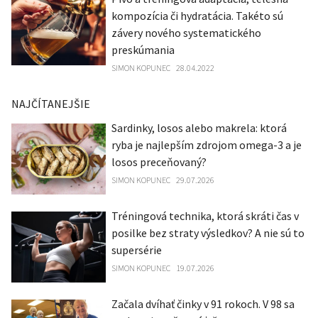
kompozícia či hydratácia. Takéto sú
závery nového systematického
preskúmania
SIMON KOPUNEC
28.04.2022
NAJČÍTANEJŠIE
Sardinky, losos alebo makrela: ktorá
ryba je najlepším zdrojom omega-3 a je
losos preceňovaný?
SIMON KOPUNEC
29.07.2026
Tréningová technika, ktorá skráti čas v
posilke bez straty výsledkov? A nie sú to
supersérie
SIMON KOPUNEC
19.07.2026
Začala dvíhať činky v 91 rokoch. V 98 sa