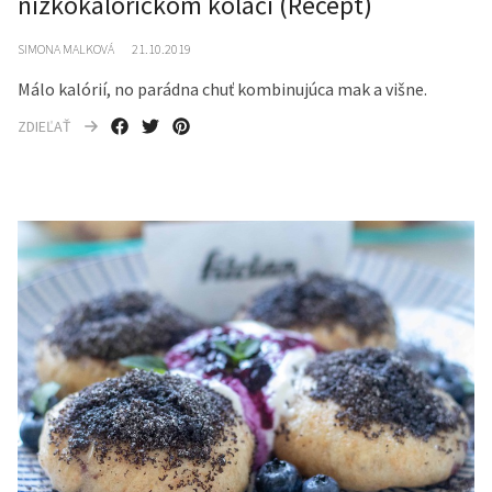
nízkokalorickom koláči (Recept)
SIMONA MALKOVÁ
21.10.2019
Málo kalórií, no parádna chuť kombinujúca mak a višne.
ZDIEĽAŤ