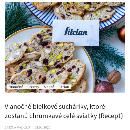
Vianočné
Recepty
Sladké
Fitclan
Vianočné bielkové sucháriky, ktoré
zostanú chrumkavé celé sviatky (Recept)
SIMONA MALKOVÁ
18.01.2020