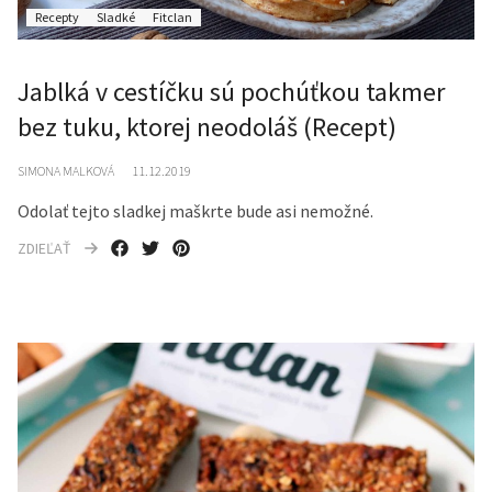
Recepty
Sladké
Fitclan
Jablká v cestíčku sú pochúťkou takmer
bez tuku, ktorej neodoláš (Recept)
SIMONA MALKOVÁ
11.12.2019
Odolať tejto sladkej maškrte bude asi nemožné.
ZDIEĽAŤ