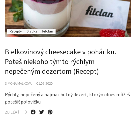
Recepty
Sladké
Fitclan
Bielkovinový cheesecake v poháriku.
Poteš niekoho týmto rýchlym
nepečeným dezertom (Recept)
SIMONA MALKOVÁ
01.03.2020
Rýchly, nepečený a najmä chutný dezert, ktorým dnes môžeš
potešiť polovičku.
ZDIEĽAŤ