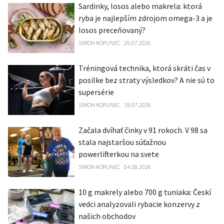
Sardinky, losos alebo makrela: ktorá
ryba je najlepším zdrojom omega-3 a je
losos preceňovaný?
SIMON KOPUNEC
29.07.2026
Tréningová technika, ktorá skráti čas v
posilke bez straty výsledkov? A nie sú to
supersérie
SIMON KOPUNEC
19.07.2026
Začala dvíhať činky v 91 rokoch. V 98 sa
stala najstaršou súťažnou
powerlifterkou na svete
SIMON KOPUNEC
04.08.2026
10 g makrely alebo 700 g tuniaka: Českí
vedci analyzovali rybacie konzervy z
našich obchodov