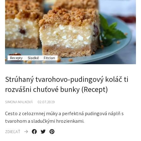
Recepty
Sladké
Fitclan
Strúhaný tvarohovo-pudingový koláč ti
rozvášni chuťové bunky (Recept)
SIMONA MALKOVÁ
02.07.2019
Cesto z celozrnnej múky a perfektná pudingová náplň s
tvarohom a sladučkými hrozienkami.
ZDIEĽAŤ