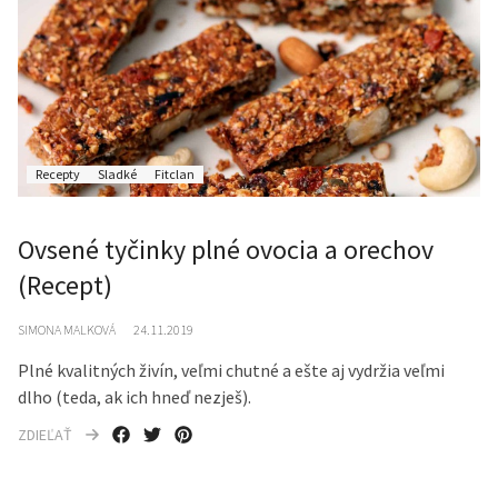
Recepty
Sladké
Fitclan
Ovsené tyčinky plné ovocia a orechov
(Recept)
SIMONA MALKOVÁ
24.11.2019
Plné kvalitných živín, veľmi chutné a ešte aj vydržia veľmi
dlho (teda, ak ich hneď nezješ).
ZDIEĽAŤ