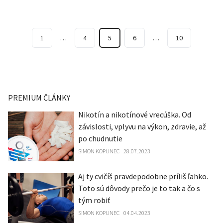
1
…
4
5
6
…
10
PREMIUM ČLÁNKY
Nikotín a nikotínové vrecúška. Od
závislosti, vplyvu na výkon, zdravie, až
po chudnutie
SIMON KOPUNEC
28.07.2023
Aj ty cvičíš pravdepodobne príliš ľahko.
Toto sú dôvody prečo je to tak a čo s
tým robiť
SIMON KOPUNEC
04.04.2023