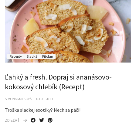
Recepty
Sladké
Fitclan
Ľahký a fresh. Dopraj si ananásovo-
kokosový chlebík (Recept)
SIMONA MALKOVÁ
03.09.2019
Troška sladkej exotiky? Nech sa páči!
ZDIEĽAŤ