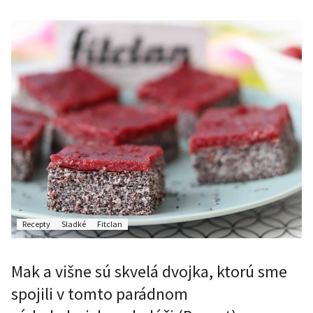
Recepty
Sladké
Fitclan
Mak a višne sú skvelá dvojka, ktorú sme
spojili v tomto parádnom