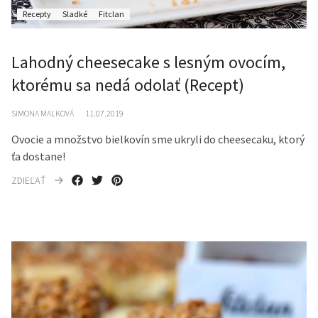
Recepty
Sladké
Fitclan
Lahodný cheesecake s lesným ovocím,
ktorému sa nedá odolať (Recept)
SIMONA MALKOVÁ
11.07.2019
Ovocie a množstvo bielkovín sme ukryli do cheesecaku, ktorý
ťa dostane!
ZDIEĽAŤ