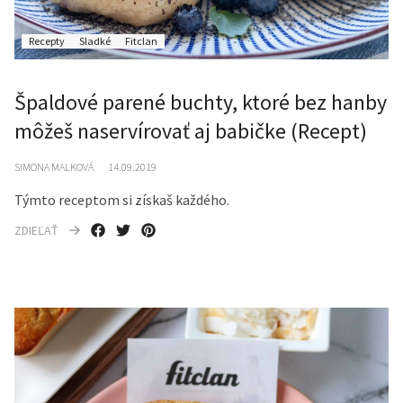
Recepty
Sladké
Fitclan
Špaldové parené buchty, ktoré bez hanby
môžeš naservírovať aj babičke (Recept)
SIMONA MALKOVÁ
14.09.2019
Týmto receptom si získaš každého.
ZDIEĽAŤ