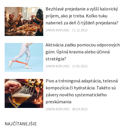
Bezhlavé prejedanie a vyšší kalorický
príjem, ako je treba. Koľko tuku
naberieš za deň či týždeň prejedania?
SIMON KOPUNEC
11.12.2022
Aktivácia zadku pomocou odporových
gúm. Úplná kravina alebo účinná
stratégia?
SIMON KOPUNEC
17.05.2022
Pivo a tréningová adaptácia, telesná
kompozícia či hydratácia. Takéto sú
závery nového systematického
preskúmania
SIMON KOPUNEC
28.04.2022
NAJČÍTANEJŠIE