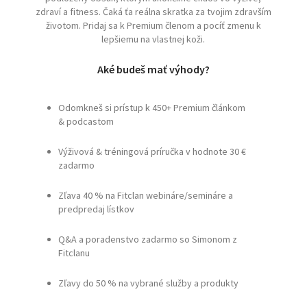
zdraví a fitness. Čaká ťa reálna skratka za tvojim zdravším
životom. Pridaj sa k Premium členom a pocíť zmenu k
lepšiemu na vlastnej koži.
Aké budeš mať výhody?
Odomkneš si prístup k 450+ Premium článkom
& podcastom
Výživová & tréningová príručka v hodnote 30 €
zadarmo
Zľava 40 % na Fitclan webináre/semináre a
predpredaj lístkov
Q&A a poradenstvo zadarmo so Simonom z
Fitclanu
Zľavy do 50 % na vybrané služby a produkty