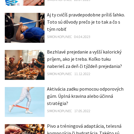
Aj ty cvičíš pravdepodobne príliš ľahko.
Toto sú dôvody prečo je to tak a čo s
tým robiť
SIMON KOPUNEC
04.04.2023
Bezhlavé prejedanie a vyšší kalorický
príjem, ako je treba. Koľko tuku
naberieš za deň či týždeň prejedania?
SIMON KOPUNEC
11.12.2022
Aktivácia zadku pomocou odporových
gúm. Úplná kravina alebo účinná
stratégia?
SIMON KOPUNEC
17.05.2022
Pivo a tréningová adaptácia, telesná
kompozícia či hydratácia. Takéto sú