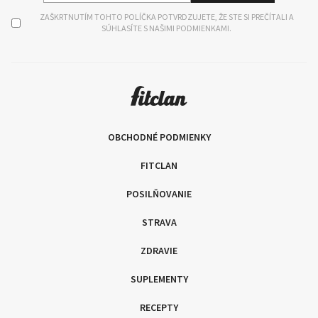
ZAŠKRTNUTÍM TOHTO POLÍČKA POTVRDZUJETE, ŽE STE SI PREČÍTALI A
SÚHLASÍTE S NAŠIMI PODMIENKAMI.
OBCHODNÉ PODMIENKY
FITCLAN
POSILŇOVANIE
STRAVA
ZDRAVIE
SUPLEMENTY
RECEPTY