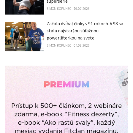
supersérie
SIMON KOPUNEC
19.07.2026
Začala dvíhať činky v 91 rokoch. V 98 sa
stala najstaršou súťažnou
powerlifterkou na svete
SIMON KOPUNEC
04.08.2026