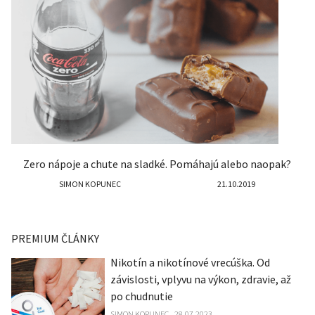
Zero nápoje a chute na sladké. Pomáhajú alebo naopak?
SIMON KOPUNEC
21.10.2019
PREMIUM ČLÁNKY
Nikotín a nikotínové vrecúška. Od
závislosti, vplyvu na výkon, zdravie, až
po chudnutie
SIMON KOPUNEC
28.07.2023