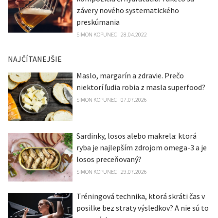
závery nového systematického
preskúmania
SIMON KOPUNEC
28.04.2022
NAJČÍTANEJŠIE
Maslo, margarín a zdravie. Prečo
niektorí ľudia robia z masla superfood?
SIMON KOPUNEC
07.07.2026
Sardinky, losos alebo makrela: ktorá
ryba je najlepším zdrojom omega-3 a je
losos preceňovaný?
SIMON KOPUNEC
29.07.2026
Tréningová technika, ktorá skráti čas v
posilke bez straty výsledkov? A nie sú to