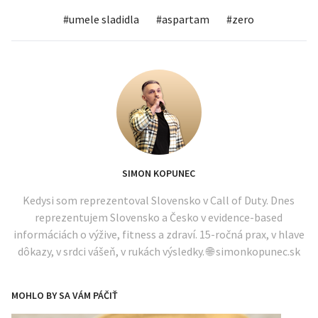
#
umele sladidla
#
aspartam
#
zero
SIMON KOPUNEC
Kedysi som reprezentoval Slovensko v Call of Duty. Dnes
reprezentujem Slovensko a Česko v evidence-based
informáciách o výžive, fitness a zdraví. 15-ročná prax, v hlave
dôkazy, v srdci vášeň, v rukách výsledky. 🌐 simonkopunec.sk
MOHLO BY SA VÁM PÁČIŤ