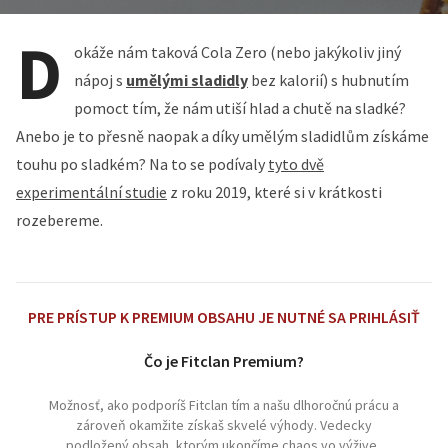
D
okáže nám taková Cola Zero (nebo jakýkoliv jiný
nápoj s
umělými sladidly
bez kalorií) s hubnutím
pomoct tím, že nám utiší hlad a chutě na sladké?
Anebo je to přesně naopak a díky umělým sladidlům získáme
touhu po sladkém? Na to se podívaly
tyto dvě
experimentální studie
z roku 2019, které si v krátkosti
rozebereme.
PRE PRÍSTUP K PREMIUM OBSAHU JE NUTNÉ SA PRIHLÁSIŤ
Čo je Fitclan Premium?
Možnosť, ako podporíš Fitclan tím a našu dlhoročnú prácu a
zároveň okamžite získaš skvelé výhody. Vedecky
podložený obsah, ktorým ukončíme chaos vo výžive,