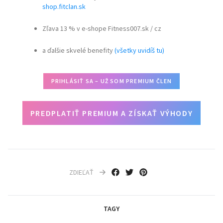
shop.fitclan.sk
Zľava 13 % v e-shope Fitness007.sk / cz
a ďalšie skvelé benefity
(všetky uvidíš tu)
PRIHLÁSIŤ SA – UŽ SOM PREMIUM ČLEN
PREDPLATIŤ PREMIUM A ZÍSKAŤ VÝHODY
ZDIEĽAŤ
TAGY