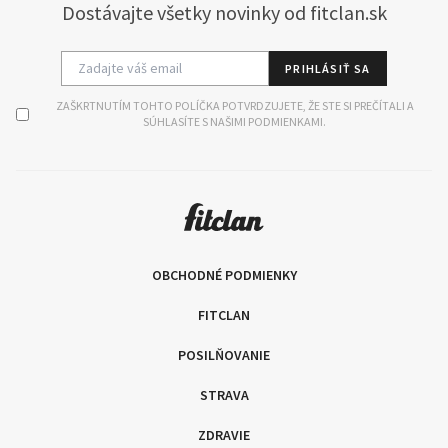
Dostávajte všetky novinky od fitclan.sk
PRIHLÁSIŤ SA
ZAŠKRTNUTÍM TOHTO POLÍČKA POTVRDZUJETE, ŽE STE SI PREČÍTALI A
SÚHLASÍTE S NAŠIMI PODMIENKAMI.
OBCHODNÉ PODMIENKY
FITCLAN
POSILŇOVANIE
STRAVA
ZDRAVIE