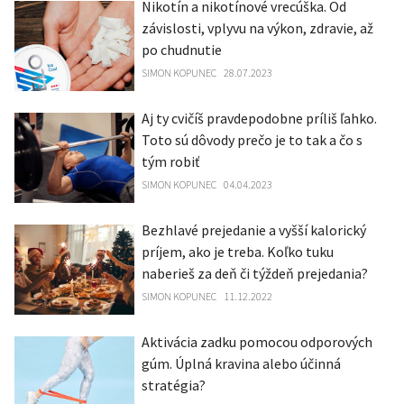
Nikotín a nikotínové vrecúška. Od
závislosti, vplyvu na výkon, zdravie, až
po chudnutie
SIMON KOPUNEC
28.07.2023
Aj ty cvičíš pravdepodobne príliš ľahko.
Toto sú dôvody prečo je to tak a čo s
tým robiť
SIMON KOPUNEC
04.04.2023
Bezhlavé prejedanie a vyšší kalorický
príjem, ako je treba. Koľko tuku
naberieš za deň či týždeň prejedania?
SIMON KOPUNEC
11.12.2022
Aktivácia zadku pomocou odporových
gúm. Úplná kravina alebo účinná
stratégia?