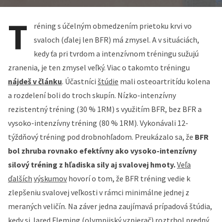
T
réning s účelným obmedzením prietoku krvi vo
svaloch (ďalej len BFR) má zmysel. A v situáciách,
kedy ťa pri tvrdom a intenzívnom tréningu sužujú
zranenia, je ten zmysel veľký. Viac o takomto tréningu
nájdeš v článku
. Účastníci
štúdie
mali osteoartritídu kolena
a rozdelení boli do troch skupín. Nízko-intenzívny
rezistentný tréning (30 % 1RM) s využitím BFR, bez BFR a
vysoko-intenzívny tréning (80 % 1RM). Vykonávali 12-
týždňový tréning pod drobnohľadom. Preukázalo sa, že
BFR
bol zhruba rovnako efektívny ako vysoko-intenzívny
silový tréning z hľadiska sily aj svalovej hmoty.
Veľa
ďalších
výskumov
hovorí o tom, že BFR tréning vedie k
zlepšeniu svalovej veľkosti v rámci minimálne jednej z
meraných veličín. Na záver jedna zaujímavá prípadová štúdia,
kedy si Jared Fleming (olympijský vzpierač) roztrhol predný