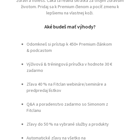
zdraví a fitness. Čaká ťa reálna skratka za tvojim zdravším
životom. Pridaj sa k Premium členom a pocíť zmenu k
lepšiemu na vlastnej koži.
Aké budeš mať výhody?
Odomkneš si prístup k 450+ Premium článkom
& podcastom
Výživová & tréningová príručka v hodnote 30 €
zadarmo
Zľava 40 % na Fitclan webináre/semináre a
predpredaj lístkov
Q&A a poradenstvo zadarmo so Simonom z
Fitclanu
Zľavy do 50 % na vybrané služby a produkty
Automatické zľavy na všetko na