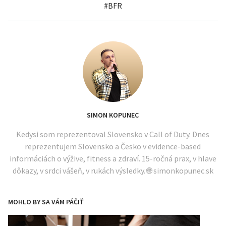
#
BFR
SIMON KOPUNEC
Kedysi som reprezentoval Slovensko v Call of Duty. Dnes
reprezentujem Slovensko a Česko v evidence-based
informáciách o výžive, fitness a zdraví. 15-ročná prax, v hlave
dôkazy, v srdci vášeň, v rukách výsledky. 🌐 simonkopunec.sk
MOHLO BY SA VÁM PÁČIŤ