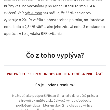
krížny väz, no vykonával jeho rehabilitáciu formou BFR
cvičenú. Veľa
výskumov
naznačuje, že 65 % pacientov
vykazuje o 20+ % väčšiu slabosť stehna po roku, no Jaredova
noha bola o 2,54 % väčšia ako jeho zdravá noha 3 mesiace po
operácii. A to aj vďaka BFR cvičeniu.
Čo z toho vyplýva?
PRE PRÍSTUP K PREMIUM OBSAHU JE NUTNÉ SA PRIHLÁSIŤ
Čo je Fitclan Premium?
Možnosť, ako podporíš Fitclan tím a našu dlhoročnú prácu a
zároveň okamžite získaš skvelé výhody. Vedecky
podložený obsah, ktorým ukončíme chaos vo výžive,