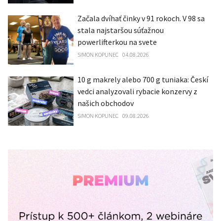
Začala dvíhať činky v 91 rokoch. V 98 sa
stala najstaršou súťažnou
powerlifterkou na svete
SIMON KOPUNEC
04.08.2026
10 g makrely alebo 700 g tuniaka: Českí
vedci analyzovali rybacie konzervy z
našich obchodov
SIMON KOPUNEC
09.08.2026