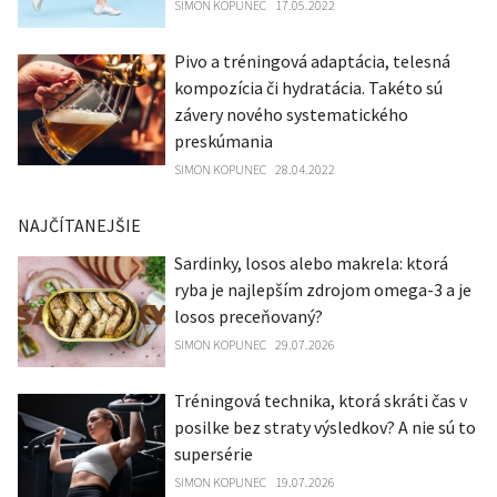
SIMON KOPUNEC
17.05.2022
Pivo a tréningová adaptácia, telesná
kompozícia či hydratácia. Takéto sú
závery nového systematického
preskúmania
SIMON KOPUNEC
28.04.2022
NAJČÍTANEJŠIE
Sardinky, losos alebo makrela: ktorá
ryba je najlepším zdrojom omega-3 a je
losos preceňovaný?
SIMON KOPUNEC
29.07.2026
Tréningová technika, ktorá skráti čas v
posilke bez straty výsledkov? A nie sú to
supersérie
SIMON KOPUNEC
19.07.2026