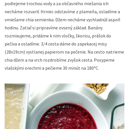
podlejeme trochou vody a za občasného miešania ich
necháme rozvariť. Hrniec odstavíme z plameňa, osladíme a
vmiešame chia semienka. Džem necháme vychladnúť aspoň
hodinu. Zatiaľ si pripravíme ovsený základ. Banány
rozmixujeme, pridáme k nim vločky, škoricu, prášok do
pečiva a osladíme. 3/4 cesta dáme do zapekacej misy
(28x19cm) vystlanej papierom na pečenie. Na cesto natrieme
chia džem a na vrch rozdrobíme zvyšok cesta. Posypeme
vlašskými orechmi a pečieme 30 minút na 180°C.