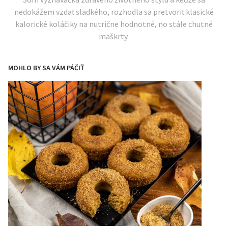
nedokážem vzdať sladkého, rozhodla sa pretvoriť klasické
kalorické koláčiky na nutrične hodnotné, no stále chutné
maškrty.
MOHLO BY SA VÁM PÁČIŤ