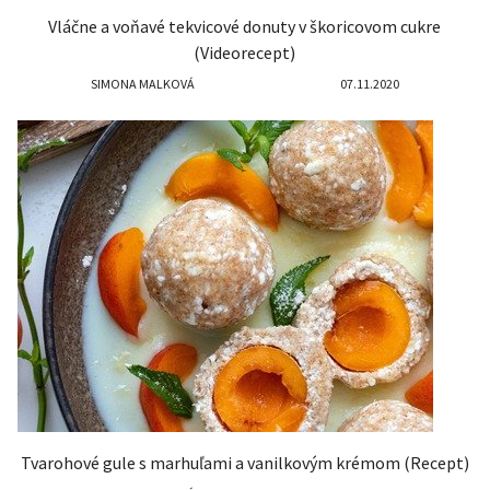
Vláčne a voňavé tekvicové donuty v škoricovom cukre
(Videorecept)
SIMONA MALKOVÁ
07.11.2020
Tvarohové gule s marhuľami a vanilkovým krémom (Recept)