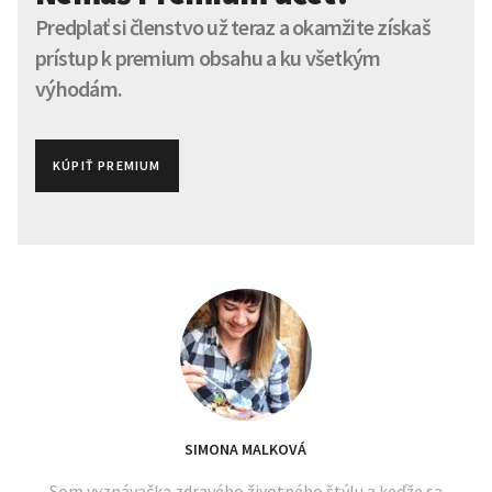
Predplať si členstvo už teraz a okamžite získaš
prístup k premium obsahu a ku všetkým
výhodám.
KÚPIŤ PREMIUM
SIMONA MALKOVÁ
Som vyznávačka zdravého životného štýlu a keďže sa