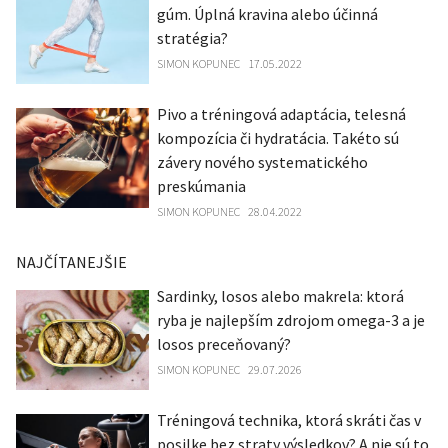
gúm. Úplná kravina alebo účinná
stratégia?
SIMON KOPUNEC
17.05.2022
Pivo a tréningová adaptácia, telesná
kompozícia či hydratácia. Takéto sú
závery nového systematického
preskúmania
SIMON KOPUNEC
28.04.2022
NAJČÍTANEJŠIE
Sardinky, losos alebo makrela: ktorá
ryba je najlepším zdrojom omega-3 a je
losos preceňovaný?
SIMON KOPUNEC
29.07.2026
Tréningová technika, ktorá skráti čas v
posilke bez straty výsledkov? A nie sú to