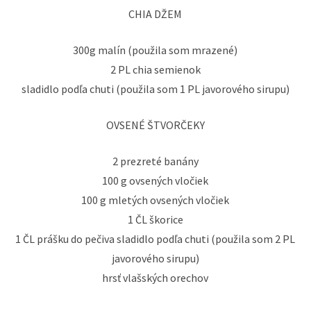
CHIA DŽEM
300g malín (použila som mrazené)
2 PL chia semienok
sladidlo podľa chuti (použila som 1 PL javorového sirupu)
OVSENÉ ŠTVORČEKY
2 prezreté banány
100 g ovsených vločiek
100 g mletých ovsených vločiek
1 ČL škorice
1 ČL prášku do pečiva sladidlo podľa chuti (použila som 2 PL
javorového sirupu)
hrsť vlašských orechov