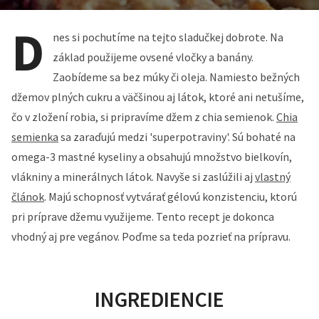
D
nes si pochutíme na tejto sladučkej dobrote. Na
základ použijeme ovsené vločky a banány.
Zaobídeme sa bez múky či oleja. Namiesto bežných
džemov plných cukru a väčšinou aj látok, ktoré ani netušíme,
čo v zložení robia, si pripravíme džem z chia semienok.
Chia
semienka
sa zaraďujú medzi 'superpotraviny'. Sú bohaté na
omega-3 mastné kyseliny a obsahujú množstvo bielkovín,
vlákniny a minerálnych látok. Navyše si zaslúžili aj
vlastný
článok
. Majú schopnosť vytvárať gélovú konzistenciu, ktorú
pri príprave džemu využijeme. Tento recept je dokonca
vhodný aj pre vegánov. Poďme sa teda pozrieť na prípravu.
INGREDIENCIE