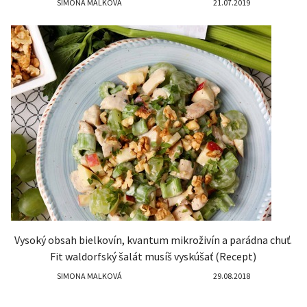
SIMONA MALKOVÁ
21.07.2019
Vysoký obsah bielkovín, kvantum mikroživín a parádna chuť.
Fit waldorfský šalát musíš vyskúšať (Recept)
SIMONA MALKOVÁ
29.08.2018