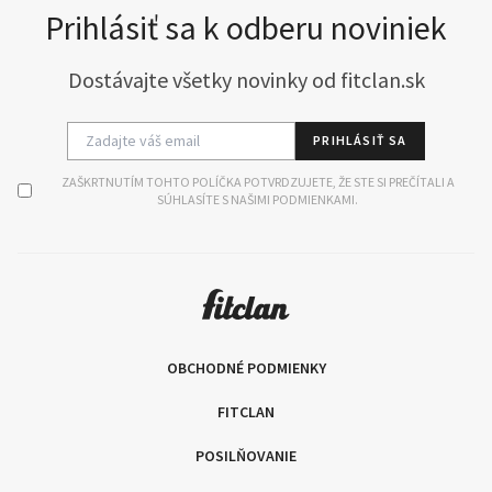
Prihlásiť sa k odberu noviniek
Dostávajte všetky novinky od fitclan.sk
PRIHLÁSIŤ SA
ZAŠKRTNUTÍM TOHTO POLÍČKA POTVRDZUJETE, ŽE STE SI PREČÍTALI A
SÚHLASÍTE S NAŠIMI PODMIENKAMI.
OBCHODNÉ PODMIENKY
FITCLAN
POSILŇOVANIE