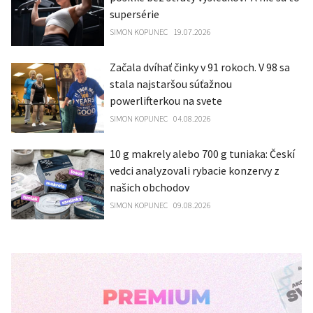
supersérie
SIMON KOPUNEC
19.07.2026
Začala dvíhať činky v 91 rokoch. V 98 sa
stala najstaršou súťažnou
powerlifterkou na svete
SIMON KOPUNEC
04.08.2026
10 g makrely alebo 700 g tuniaka: Českí
vedci analyzovali rybacie konzervy z
našich obchodov
SIMON KOPUNEC
09.08.2026