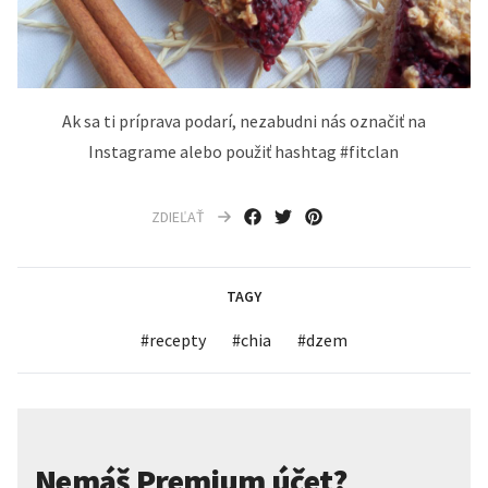
Ak sa ti príprava podarí, nezabudni nás označiť na
Instagrame alebo použiť hashtag #fitclan
ZDIEĽAŤ
TAGY
#
recepty
#
chia
#
dzem
Nemáš Premium účet?