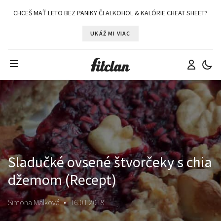
CHCEŠ MAŤ LETO BEZ PANIKY ČI ALKOHOL & KALÓRIE CHEAT SHEET?
UKÁŽ MI VIAC
Sladučké ovsené štvorčeky s chia
džemom (Recept)
Simona Malková
•
16.01.2018