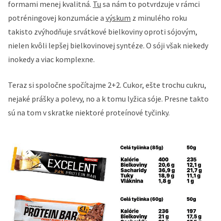
formami menej kvalitná.
Tu
sa nám to potvrdzuje v rámci
potréningovej konzumácie a
v
ýskum
z minulého roku
takisto zvýhodňuje srvátkové bielkoviny oproti sójovým,
nielen kvôli lepšej bielkovinovej syntéze. O sóji však niekedy
inokedy a viac komplexne.
Teraz si spoločne spočítajme 2+2. Cukor, ešte trochu cukru,
nejaké prášky a polevy, no a k tomu lyžica sóje. Presne takto
sú na tom v skratke niektoré proteínové tyčinky.