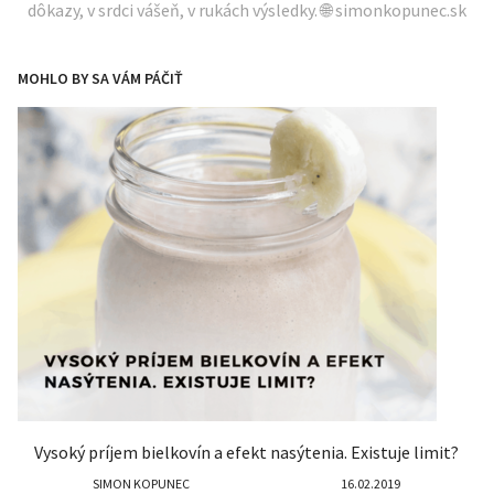
dôkazy, v srdci vášeň, v rukách výsledky. 🌐 simonkopunec.sk
MOHLO BY SA VÁM PÁČIŤ
Vysoký príjem bielkovín a efekt nasýtenia. Existuje limit?
SIMON KOPUNEC
16.02.2019