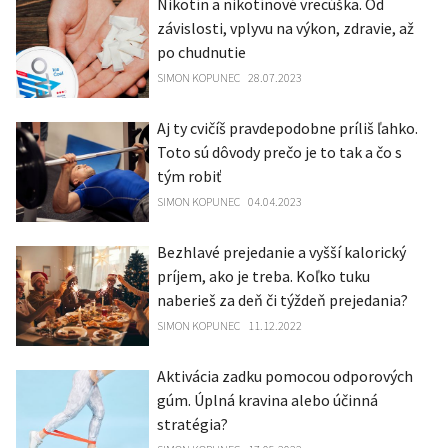
Nikotín a nikotínové vrecúška. Od
závislosti, vplyvu na výkon, zdravie, až
po chudnutie
SIMON KOPUNEC
28.07.2023
Aj ty cvičíš pravdepodobne príliš ľahko.
Toto sú dôvody prečo je to tak a čo s
tým robiť
SIMON KOPUNEC
04.04.2023
Bezhlavé prejedanie a vyšší kalorický
príjem, ako je treba. Koľko tuku
naberieš za deň či týždeň prejedania?
SIMON KOPUNEC
11.12.2022
Aktivácia zadku pomocou odporových
gúm. Úplná kravina alebo účinná
stratégia?