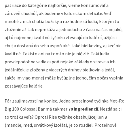
patriace do kategórie najhoršie, vieme konzumovať a
zároveň chudnúť, ak budeme v kalorickom deficite. Veď
mnohé z nich chutia božsky a rozhodne sú ľudia, ktorým to
zloženie až tak neprekáža a jednoducho z času na čas nejakú,
aj tú najmenej kvalitnú tyčinku vtesnajú do kalórií, užijú si
chuť a dostanú do seba aspoň aké-také bielkoviny, aj keď nie
kvalitné. Takisto ani na tomto nie je nič zlé. Takí ľudia
pravdepodobne vedia aspoň nejaké základy o strave a ich
jedálniček je zložený z viacerých druhov bielkovín a jedál,
takže im viac-menej môže byť úplne jedno, čím občas vyplnia
zostávajúce kalórie.
Pár zaujímavostí na koniec. Jedna proteínová tyčinka Met-Rx
Big 100 Colossal Bar má takmer
70 ingrediencií
. Nezdá sa ti
to trošku veľa? Oproti Rise tyčinke obsahujúcej len
3
(mandle, med, srvátkový izolát), je to rozdiel. Proteínové