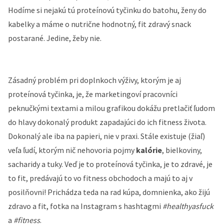
Hodíme si nejakú tú proteínovú tyčinku do batohu, ženy do
kabelky a máme o nutrične hodnotný, fit zdravý snack
postarané. Jedine, žeby nie.
Zásadný problém pri doplnkoch výživy, ktorým je aj
proteínová tyčinka, je, že marketingoví pracovníci
peknučkými textami a milou grafikou dokážu pretlačiť ľudom
do hlavy dokonalý produkt zapadajúci do ich fitness života.
Dokonalý ale iba na papieri, nie v praxi. Stále existuje (žiaľ)
veľa ľudí, ktorým nič nehovoria pojmy
kalórie
, bielkoviny,
sacharidy a tuky. Veď je to proteínová tyčinka, je to zdravé, je
to fit, predávajú to vo fitness obchodoch a majú to aj v
posilňovni! Prichádza teda na rad kúpa, domnienka, ako žijú
zdravo a fit, fotka na Instagram s hashtagmi
#healthyasfuck
a
#fitness
.