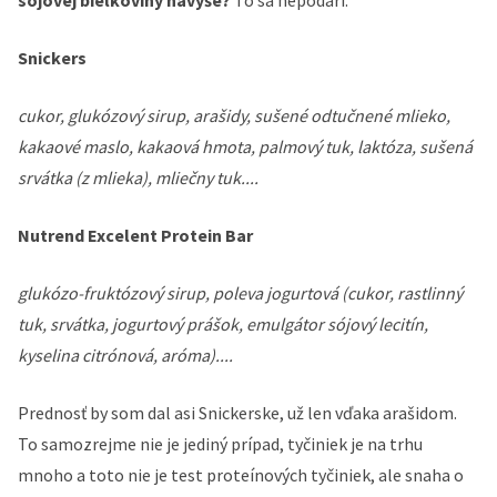
Snickers
cukor, glukózový sirup, arašidy, sušené odtučnené mlieko,
kakaové maslo, kakaová hmota, palmový tuk, laktóza, sušená
srvátka (z mlieka), mliečny tuk....
Nutrend Excelent Protein Bar
glukózo-fruktózový sirup, poleva jogurtová (cukor, rastlinný
tuk, srvátka, jogurtový prášok, emulgátor sójový lecitín,
kyselina citrónová, aróma)....
Prednosť by som dal asi Snickerske, už len vďaka arašidom.
To samozrejme nie je jediný prípad, tyčiniek je na trhu
mnoho a toto nie je test proteínových tyčiniek, ale snaha o