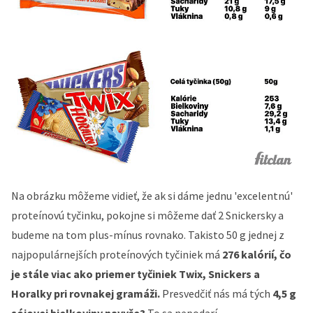
Na obrázku môžeme vidieť, že ak si dáme jednu 'excelentnú'
proteínovú tyčinku, pokojne si môžeme dať 2 Snickersky a
budeme na tom plus-mínus rovnako. Takisto 50 g jednej z
najpopulárnejších proteínových tyčiniek má
276 kalórií, čo
je stále viac ako priemer tyčiniek Twix, Snickers a
Horalky pri rovnakej gramáži.
Presvedčiť nás má tých
4,5 g
sójovej bielkoviny navyše?
To sa nepodarí.