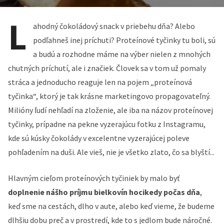
L
ahodný čokoládový snack v priebehu dňa? Alebo
podľahneš inej príchuti? Proteínové tyčinky tu boli, sú
a budú a rozhodne máme na výber nielen z mnohých
chutných príchutí, ale i značiek. Človek sa v tom už pomaly
stráca a jednoducho reaguje len na pojem „proteínová
tyčinka“, ktorý je tak krásne marketingovo propagovateľný.
Milióny ľudí nehľadí na zloženie, ale iba na názov proteínovej
tyčinky, prípadne na pekne vyzerajúcu fotku z Instagramu,
kde sú kúsky čokolády v excelentne vyzerajúcej poleve
pohľadením na duši. Ale vieš, nie je všetko zlato, čo sa blyští...
Hlavným cieľom proteínových tyčiniek by malo byť
doplnenie nášho príjmu bielkovín hocikedy počas dňa
,
keď sme na cestách, dlho v aute, alebo keď vieme, že budeme
dlhšiu dobu preč a v prostredí, kde to s jedlom bude náročné.