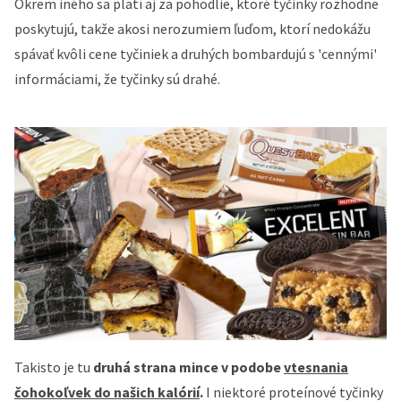
Okrem iného sa platí aj za pohodlie, ktoré tyčinky rozhodne
poskytujú, takže akosi nerozumiem ľuďom, ktorí nedokážu
spávať kvôli cene tyčiniek a druhých bombardujú s 'cennými'
informáciami, že tyčinky sú drahé.
Takisto je tu
druhá strana mince v podobe
vtesnania
čohokoľvek do našich kalórií
.
I niektoré proteínové tyčinky