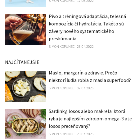
SIMON KOPUNEC
17.05.2022
Pivo a tréningová adaptácia, telesná
kompozícia či hydratácia. Takéto sú
závery nového systematického
preskúmania
SIMON KOPUNEC
28.04.2022
NAJČÍTANEJŠIE
Maslo, margarín a zdravie. Prečo
niektorí ľudia robia z masla superfood?
SIMON KOPUNEC
07.07.2026
Sardinky, losos alebo makrela: ktorá
ryba je najlepším zdrojom omega-3 a je
losos preceňovaný?
SIMON KOPUNEC
29.07.2026