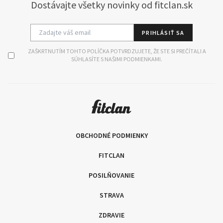
Dostávajte všetky novinky od fitclan.sk
PRIHLÁSIŤ SA
ZAŠKRTNUTÍM TOHTO POLÍČKA POTVRDZUJETE, ŽE STE SI PREČÍTALI A
SÚHLASÍTE S NAŠIMI PODMIENKAMI.
OBCHODNÉ PODMIENKY
FITCLAN
POSILŇOVANIE
STRAVA
ZDRAVIE