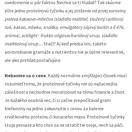
uvedomenie si pár faktov. Nechce sa ti hladať? Tak skúsme
ešte jednu proteínovú tyčinku a jej zloženie od prvej suroviny:
poleva kakaovo-mliečna (sladidlo maltitol, stužený rastlinný
tuk, kakao, mlieko, srvátka, emulgátory sójový lecitín a E 476,
aróma), actilight - frukto-oligosacharidový sirup, sladidlo
maltitolový sirup....
Stačí? Aj keď predsa len, takéto
porovnávanie gramáže a nutrientov nie je úplne relevantné,
ale ako prehľad postačujúce.
Nebavme sa o cene
. Každý normálne zmýšľajúci človek musí
rozumieť tomu, že proteínové tyčinky nie sú najlacnejšia
záležitosť a nechoďme moralizovať na tému financie a život.
Je každého osobná vec, či si začne prepočítavať gram
bielkoviny na jedno zakusnutie s cenou za balenie
srvátkového proteínu či kuracieho mäsa. Proteínové tyčinky
stoja peniaze a kto chce za ne utratiť tie svoje, nech sa páči.