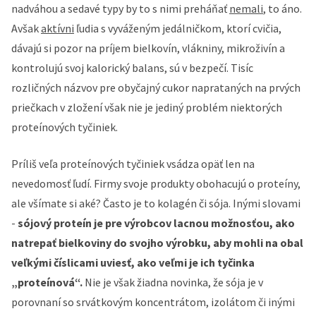
nadváhou a sedavé typy by to s nimi preháňať
nemali
, to áno.
Avšak
aktívni
ľudia s vyváženým jedálničkom, ktorí cvičia,
dávajú si pozor na príjem bielkovín, vlákniny, mikroživín a
kontrolujú svoj kalorický balans, sú v bezpečí. Tisíc
rozličných názvov pre obyčajný cukor naprataných na prvých
priečkach v zložení však nie je jediný problém niektorých
proteínových tyčiniek.
Príliš veľa proteínových tyčiniek vsádza opäť len na
nevedomosť ľudí. Firmy svoje produkty obohacujú o proteíny,
ale všímate si aké? Často je to kolagén či sója. Inými slovami
-
sójový proteín je pre výrobcov lacnou možnosťou, ako
natrepať bielkoviny do svojho výrobku, aby mohli na obal
veľkými číslicami uviesť, ako veľmi je ich tyčinka
„proteínová“.
Nie je však žiadna novinka, že sója je v
porovnaní so srvátkovým koncentrátom, izolátom či inými