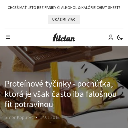
CHCEŠ MAŤ LETO BEZ PANIKY ČI ALKOHOL & KALÓRIE CHEAT SHEET?
UKÁŽ MI VIAC
Proteínové tyčinky - pochúťka,
ktorá je však často iba falošnou
fit potravinou
Simon Kopunec
•
17.01.2018