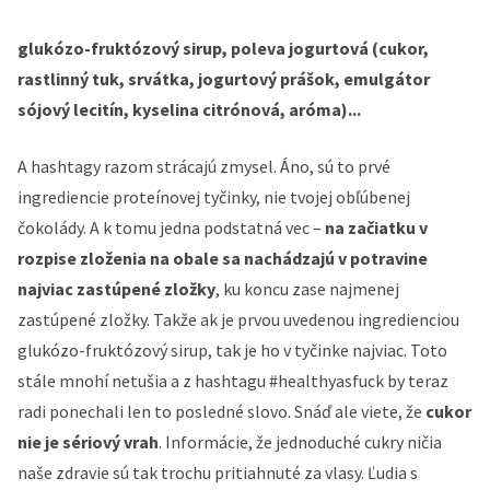
glukózo-fruktózový sirup, poleva jogurtová (cukor,
rastlinný tuk, srvátka, jogurtový prášok, emulgátor
sójový lecitín, kyselina citrónová, aróma)...
A hashtagy razom strácajú zmysel. Áno, sú to prvé
ingrediencie proteínovej tyčinky, nie tvojej obľúbenej
čokolády. A k tomu jedna podstatná vec –
na začiatku v
rozpise zloženia na obale sa nachádzajú v potravine
najviac zastúpené zložky
, ku koncu zase najmenej
zastúpené zložky. Takže ak je prvou uvedenou ingredienciou
glukózo-fruktózový sirup, tak je ho v tyčinke najviac. Toto
stále mnohí netušia a z hashtagu #healthyasfuck by teraz
radi ponechali len to posledné slovo. Snáď ale viete, že
cukor
nie je sériový vrah
. Informácie, že jednoduché cukry ničia
naše zdravie sú tak trochu pritiahnuté za vlasy. Ľudia s