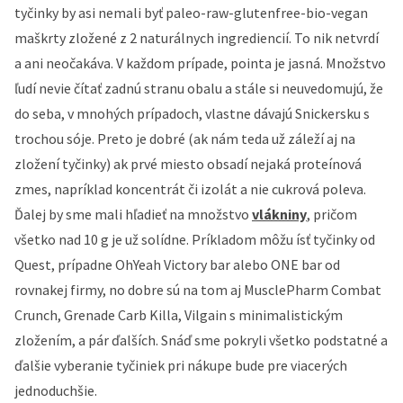
tyčinky by asi nemali byť paleo-raw-glutenfree-bio-vegan
maškrty zložené z 2 naturálnych ingrediencií. To nik netvrdí
a ani neočakáva. V každom prípade, pointa je jasná. Množstvo
ľudí nevie čítať zadnú stranu obalu a stále si neuvedomujú, že
do seba, v mnohých prípadoch, vlastne dávajú Snickersku s
trochou sóje. Preto je dobré (ak nám teda už záleží aj na
zložení tyčinky) ak prvé miesto obsadí nejaká proteínová
zmes, napríklad koncentrát či izolát a nie cukrová poleva.
Ďalej by sme mali hľadieť na množstvo
vlákniny
, pričom
všetko nad 10 g je už solídne. Príkladom môžu ísť tyčinky od
Quest, prípadne OhYeah Victory bar alebo ONE bar od
rovnakej firmy, no dobre sú na tom aj MusclePharm Combat
Crunch, Grenade Carb Killa, Vilgain s minimalistickým
zložením, a pár ďalších. Snáď sme pokryli všetko podstatné a
ďalšie vyberanie tyčiniek pri nákupe bude pre viacerých
jednoduchšie.