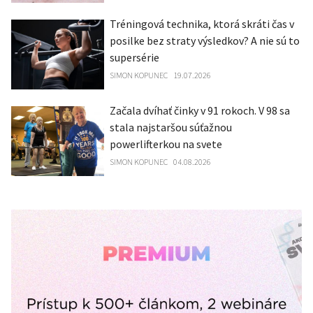
Tréningová technika, ktorá skráti čas v
posilke bez straty výsledkov? A nie sú to
supersérie
SIMON KOPUNEC
19.07.2026
Začala dvíhať činky v 91 rokoch. V 98 sa
stala najstaršou súťažnou
powerlifterkou na svete
SIMON KOPUNEC
04.08.2026