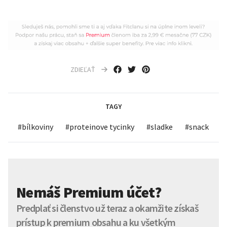
ZDIEĽAŤ
TAGY
#
bílkoviny
#
proteinove tycinky
#
sladke
#
snack
Nemáš Premium účet?
Predplať si členstvo už teraz a okamžite získaš
prístup k premium obsahu a ku všetkým