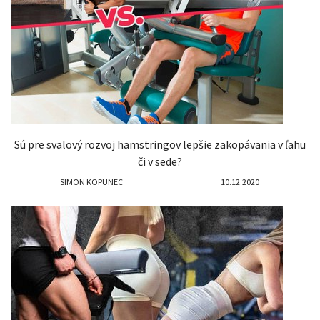
Sú pre svalový rozvoj hamstringov lepšie zakopávania v ľahu
či v sede?
SIMON KOPUNEC
10.12.2020