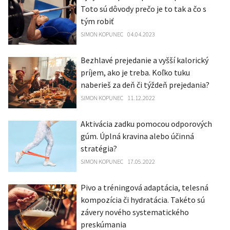
Toto sú dôvody prečo je to tak a čo s
tým robiť
SIMON KOPUNEC
04.04.2023
Bezhlavé prejedanie a vyšší kalorický
príjem, ako je treba. Koľko tuku
naberieš za deň či týždeň prejedania?
SIMON KOPUNEC
11.12.2022
Aktivácia zadku pomocou odporových
gúm. Úplná kravina alebo účinná
stratégia?
SIMON KOPUNEC
17.05.2022
Pivo a tréningová adaptácia, telesná
kompozícia či hydratácia. Takéto sú
závery nového systematického
preskúmania