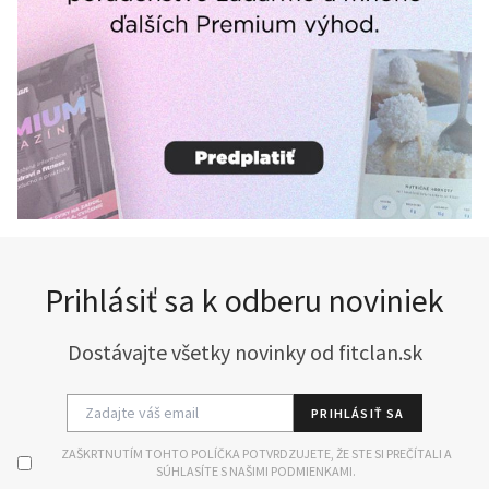
Prihlásiť sa k odberu noviniek
Dostávajte všetky novinky od fitclan.sk
PRIHLÁSIŤ SA
ZAŠKRTNUTÍM TOHTO POLÍČKA POTVRDZUJETE, ŽE STE SI PREČÍTALI A
SÚHLASÍTE S NAŠIMI PODMIENKAMI.