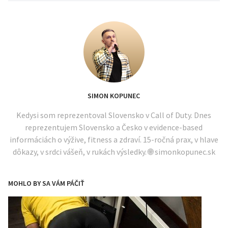
SIMON KOPUNEC
Kedysi som reprezentoval Slovensko v Call of Duty. Dnes
reprezentujem Slovensko a Česko v evidence-based
informáciách o výžive, fitness a zdraví. 15-ročná prax, v hlave
dôkazy, v srdci vášeň, v rukách výsledky. 🌐 simonkopunec.sk
MOHLO BY SA VÁM PÁČIŤ