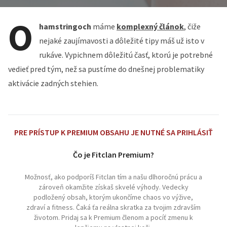
O
hamstringoch
máme
komplexný článok
, čiže
nejaké zaujímavosti a dôležité tipy máš už isto v
rukáve. Vypichnem dôležitú časť, ktorú je potrebné
vedieť pred tým, než sa pustíme do dnešnej problematiky
aktivácie zadných stehien.
PRE PRÍSTUP K PREMIUM OBSAHU JE NUTNÉ SA PRIHLÁSIŤ
Čo je Fitclan Premium?
Možnosť, ako podporíš Fitclan tím a našu dlhoročnú prácu a
zároveň okamžite získaš skvelé výhody. Vedecky
podložený obsah, ktorým ukončíme chaos vo výžive,
zdraví a fitness. Čaká ťa reálna skratka za tvojim zdravším
životom. Pridaj sa k Premium členom a pocíť zmenu k