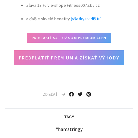
Zľava 13 % v e-shope Fitness007.sk / cz
a ďalšie skvelé benefity
(všetky uvidíš tu)
PRIHLÁSIŤ SA – UŽ SOM PREMIUM ČLEN
PREDPLATIŤ PREMIUM A ZÍSKAŤ VÝHODY
ZDIEĽAŤ
TAGY
#
hamstringy