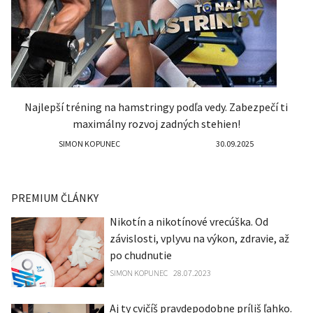
Najlepší tréning na hamstringy podľa vedy. Zabezpečí ti
maximálny rozvoj zadných stehien!
SIMON KOPUNEC
30.09.2025
PREMIUM ČLÁNKY
Nikotín a nikotínové vrecúška. Od
závislosti, vplyvu na výkon, zdravie, až
po chudnutie
SIMON KOPUNEC
28.07.2023
Aj ty cvičíš pravdepodobne príliš ľahko.