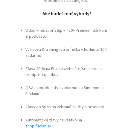
lepšiemu na vlastnej koži.
Aké budeš mať výhody?
Odomkneš si prístup k 450+ Premium článkom
& podcastom
Výživová & tréningová príručka v hodnote 30 €
zadarmo
Zľava 40 % na Fitclan webináre/semináre a
predpredaj lístkov
Q&A a poradenstvo zadarmo so Simonom z
Fitclanu
Zľavy do 50 % na vybrané služby a produkty
Automatické zľavy na všetko na
shop.fitclan.sk