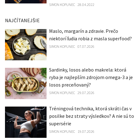
SIMON KOPUNEC
28.04.2022
NAJČÍTANEJŠIE
Maslo, margarín a zdravie. Prečo
niektorí ľudia robia z masla superfood?
SIMON KOPUNEC
07.07.2026
Sardinky, losos alebo makrela: ktorá
ryba je najlepším zdrojom omega-3 a je
losos preceňovaný?
SIMON KOPUNEC
29.07.2026
Tréningová technika, ktorá skráti čas v
posilke bez straty výsledkov? A nie sú to
supersérie
SIMON KOPUNEC
19.07.2026