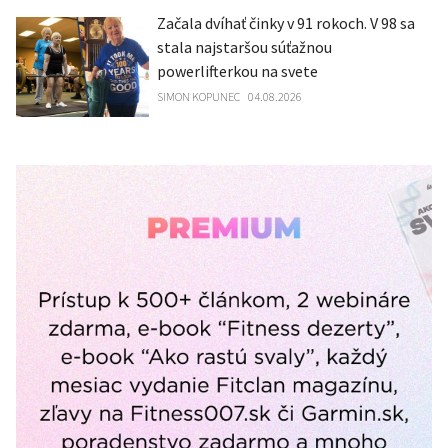
Začala dvíhať činky v 91 rokoch. V 98 sa
stala najstaršou súťažnou
powerlifterkou na svete
SIMON KOPUNEC
04.08.2026