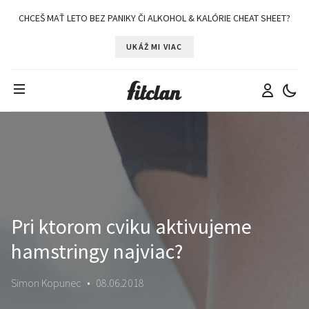
CHCEŠ MAŤ LETO BEZ PANIKY ČI ALKOHOL & KALÓRIE CHEAT SHEET?
UKÁŽ MI VIAC
Pri ktorom cviku aktivujeme
hamstringy najviac?
Simon Kopunec
•
08.06.2018