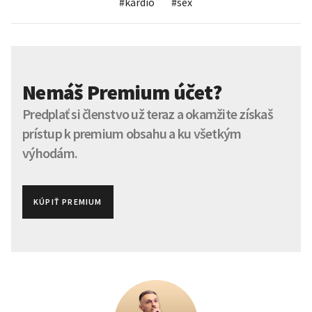
#
kardio
#
sex
Nemáš Premium účet?
Predplať si členstvo už teraz a okamžite získaš
prístup k premium obsahu a ku všetkým
výhodám.
KÚPIŤ PREMIUM