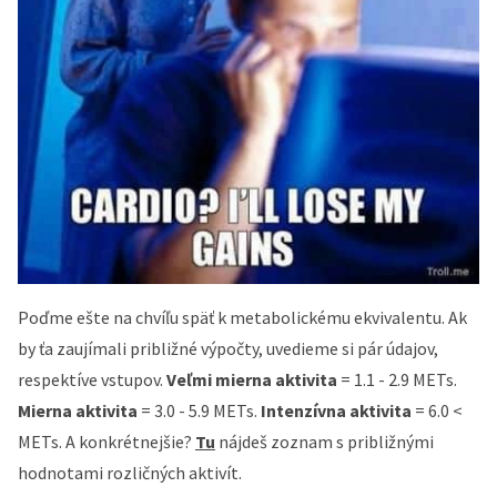
Poďme ešte na chvíľu späť k metabolickému ekvivalentu. Ak
by ťa zaujímali približné výpočty, uvedieme si pár údajov,
respektíve vstupov.
Veľmi mierna aktivita
= 1.1 - 2.9 METs.
Mierna aktivita
= 3.0 - 5.9 METs.
Intenzívna aktivita
= 6.0 <
METs. A konkrétnejšie?
Tu
nájdeš zoznam s približnými
hodnotami rozličných aktivít.