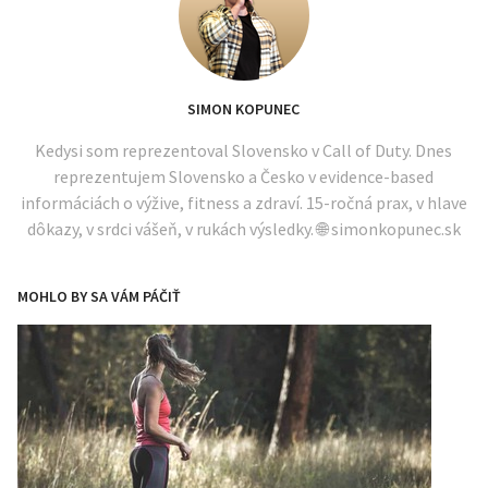
SIMON KOPUNEC
Kedysi som reprezentoval Slovensko v Call of Duty. Dnes
reprezentujem Slovensko a Česko v evidence-based
informáciách o výžive, fitness a zdraví. 15-ročná prax, v hlave
dôkazy, v srdci vášeň, v rukách výsledky. 🌐 simonkopunec.sk
MOHLO BY SA VÁM PÁČIŤ