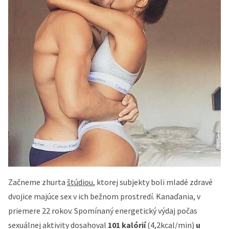
Začneme zhurta
štúdiou
, ktorej subjekty boli mladé zdravé
dvojice majúce sex v ich bežnom prostredí. Kanaďania, v
priemere 22 rokov. Spomínaný energetický výdaj počas
sexuálnej aktivity dosahoval
101 kalórií
(4,2kcal/min)
u