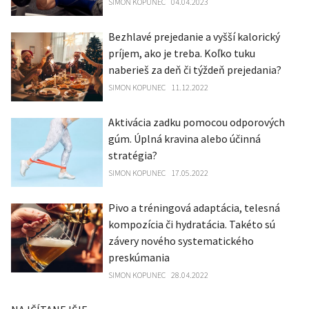
SIMON KOPUNEC
04.04.2023
Bezhlavé prejedanie a vyšší kalorický
príjem, ako je treba. Koľko tuku
naberieš za deň či týždeň prejedania?
SIMON KOPUNEC
11.12.2022
Aktivácia zadku pomocou odporových
gúm. Úplná kravina alebo účinná
stratégia?
SIMON KOPUNEC
17.05.2022
Pivo a tréningová adaptácia, telesná
kompozícia či hydratácia. Takéto sú
závery nového systematického
preskúmania
SIMON KOPUNEC
28.04.2022