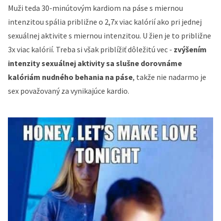
Muži teda 30-minútovým kardiom na páse s miernou
intenzitou spália približne o 2,7x viac kalórií ako pri jednej
sexuálnej aktivite s miernou intenzitou. U žien je to približne
3x viac kalórií. Treba si však priblížiť dôležitú vec -
zvýšením
intenzity sexuálnej aktivity sa slušne dorovnáme
kalóriám nudného behania na páse
, takže nie nadarmo je
sex považovaný za vynikajúce kardio.