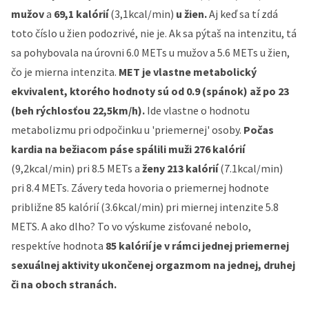
mužov
a
69,1 kalórií
(3,1kcal/min)
u žien.
Aj keď sa tí zdá
toto číslo u žien podozrivé, nie je. Ak sa pýtaš na intenzitu, tá
sa pohybovala na úrovni 6.0 METs u mužov a 5.6 METs u žien,
čo je mierna intenzita.
MET je vlastne metabolický
ekvivalent, ktorého hodnoty sú od 0.9 (spánok) až po 23
(beh rýchlosťou 22,5km/h).
Ide vlastne o hodnotu
metabolizmu pri odpočinku u 'priemernej' osoby.
Počas
kardia na bežiacom páse spálili muži 276 kalórií
(9,2kcal/min) pri 8.5 METs a
ženy 213 kalórií
(7.1kcal/min)
pri 8.4 METs. Závery teda hovoria o priemernej hodnote
približne 85 kalórií (3.6kcal/min) pri miernej intenzite 5.8
METS. A ako dlho? To vo výskume zisťované nebolo,
respektíve hodnota
85 kalórií je v rámci jednej priemernej
sexuálnej aktivity ukončenej orgazmom na jednej, druhej
či na oboch stranách.