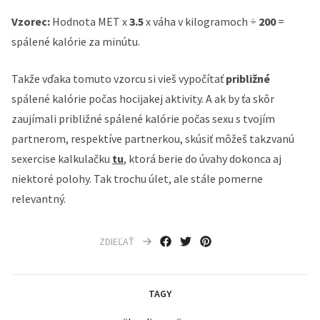
Vzorec:
Hodnota MET x
3.5
x váha v kilogramoch ÷
200
=
spálené kalórie za minútu.
Takže vďaka tomuto vzorcu si vieš vypočítať
približné
spálené kalórie počas hocijakej aktivity. A ak by ťa skôr
zaujímali približné spálené kalórie počas sexu s tvojím
partnerom, respektíve partnerkou, skúsiť môžeš takzvanú
sexercise kalkulačku
tu
, ktorá berie do úvahy dokonca aj
niektoré polohy. Tak trochu úlet, ale stále pomerne
relevantný.
ZDIEĽAŤ
TAGY