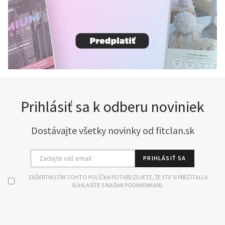
Prihlásiť sa k odberu noviniek
Dostávajte všetky novinky od fitclan.sk
PRIHLÁSIŤ SA
ZAŠKRTNUTÍM TOHTO POLÍČKA POTVRDZUJETE, ŽE STE SI PREČÍTALI A
SÚHLASÍTE S NAŠIMI PODMIENKAMI.