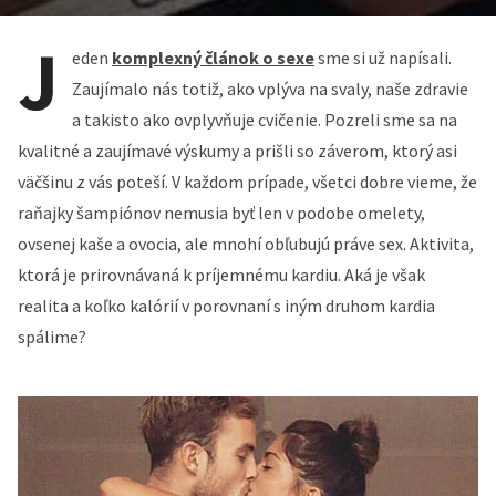
J
eden
komplexný článok o sexe
sme si už napísali.
Zaujímalo nás totiž, ako vplýva na svaly, naše zdravie
a takisto ako ovplyvňuje cvičenie. Pozreli sme sa na
kvalitné a zaujímavé výskumy a prišli so záverom, ktorý asi
väčšinu z vás poteší. V každom prípade, všetci dobre vieme, že
raňajky šampiónov nemusia byť len v podobe omelety,
ovsenej kaše a ovocia, ale mnohí obľubujú práve sex. Aktivita,
ktorá je prirovnávaná k príjemnému kardiu. Aká je však
realita a koľko kalórií v porovnaní s iným druhom kardia
spálime?