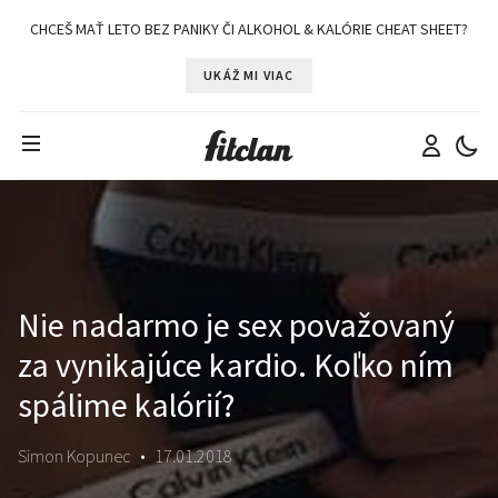
CHCEŠ MAŤ LETO BEZ PANIKY ČI ALKOHOL & KALÓRIE CHEAT SHEET?
UKÁŽ MI VIAC
Nie nadarmo je sex považovaný
za vynikajúce kardio. Koľko ním
spálime kalórií?
Simon Kopunec
•
17.01.2018