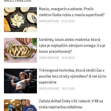
NAJČÍTANEJŠIE
Maslo, margarín a zdravie. Prečo
niektorí ľudia robia z masla superfood?
SIMON KOPUNEC
07.07.2026
Sardinky, losos alebo makrela: ktorá
ryba je najlepším zdrojom omega-3 a je
losos preceňovaný?
SIMON KOPUNEC
29.07.2026
Tréningová technika, ktorá skráti čas v
posilke bez straty výsledkov? A nie sú to
supersérie
SIMON KOPUNEC
19.07.2026
Začala dvíhať činky v 91 rokoch. V 98 sa
stala najstaršou súťažnou