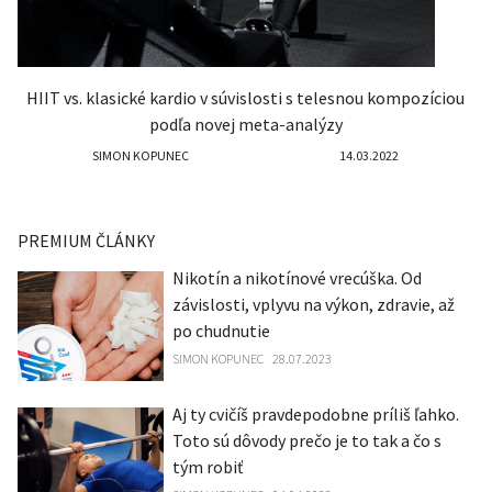
HIIT vs. klasické kardio v súvislosti s telesnou kompozíciou
podľa novej meta-analýzy
SIMON KOPUNEC
14.03.2022
PREMIUM ČLÁNKY
Nikotín a nikotínové vrecúška. Od
závislosti, vplyvu na výkon, zdravie, až
po chudnutie
SIMON KOPUNEC
28.07.2023
Aj ty cvičíš pravdepodobne príliš ľahko.
Toto sú dôvody prečo je to tak a čo s
tým robiť