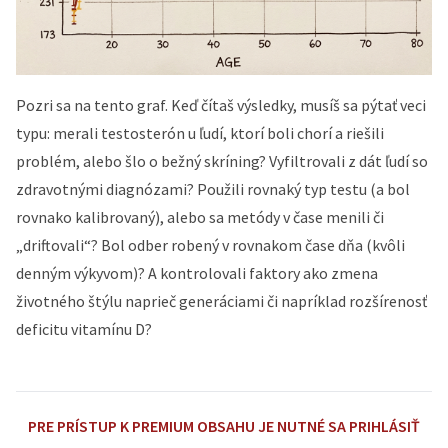
Pozri sa na tento graf. Keď čítaš výsledky, musíš sa pýtať veci
typu: merali testosterón u ľudí, ktorí boli chorí a riešili
problém, alebo šlo o bežný skríning? Vyfiltrovali z dát ľudí so
zdravotnými diagnózami? Použili rovnaký typ testu (a bol
rovnako kalibrovaný), alebo sa metódy v čase menili či
„driftovali“? Bol odber robený v rovnakom čase dňa (kvôli
denným výkyvom)? A kontrolovali faktory ako zmena
životného štýlu naprieč generáciami či napríklad rozšírenosť
deficitu vitamínu D?
PRE PRÍSTUP K PREMIUM OBSAHU JE NUTNÉ SA PRIHLÁSIŤ