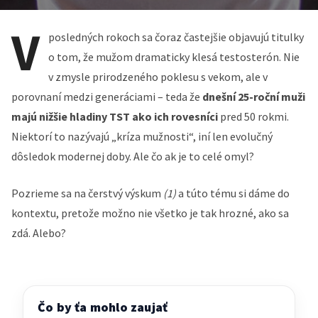
V
posledných rokoch sa čoraz častejšie objavujú titulky
o tom, že mužom dramaticky klesá testosterón. Nie
v zmysle prirodzeného poklesu s vekom, ale v
porovnaní medzi generáciami – teda že
dnešní 25-roční muži
majú nižšie hladiny TST ako ich rovesníci
pred 50 rokmi.
Niektorí to nazývajú „kríza mužnosti“, iní len evolučný
dôsledok modernej doby. Ale čo ak je to celé omyl?
Pozrieme sa na čerstvý výskum
(1)
a túto tému si dáme do
kontextu, pretože možno nie všetko je tak hrozné, ako sa
zdá. Alebo?
Čo by ťa mohlo zaujať