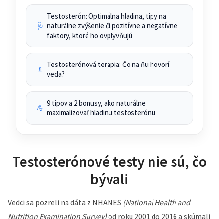
Testosterón: Optimálna hladina, tipy na
naturálne zvýšenie či pozitívne a negatívne
🩺
faktory, ktoré ho ovplyvňujú
Testosterónová terapia: Čo na ňu hovorí
💉
veda?
9 tipov a 2 bonusy, ako naturálne
💪
maximalizovať hladinu testosterónu
Testosterónové testy nie sú, čo
bývali
Vedci sa pozreli na dáta z NHANES
(National Health and
Nutrition Examination Survey)
od roku 2001 do 2016 a skúmali