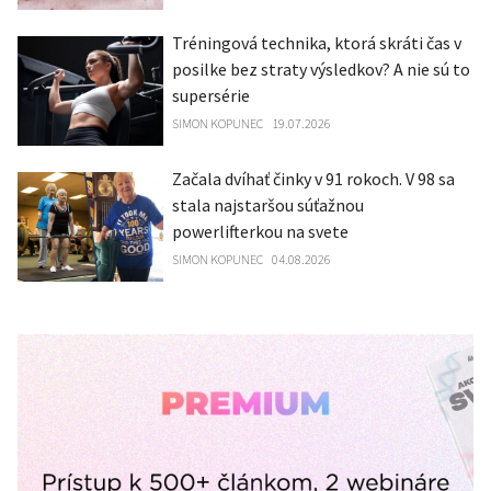
Tréningová technika, ktorá skráti čas v
posilke bez straty výsledkov? A nie sú to
supersérie
SIMON KOPUNEC
19.07.2026
Začala dvíhať činky v 91 rokoch. V 98 sa
stala najstaršou súťažnou
powerlifterkou na svete
SIMON KOPUNEC
04.08.2026