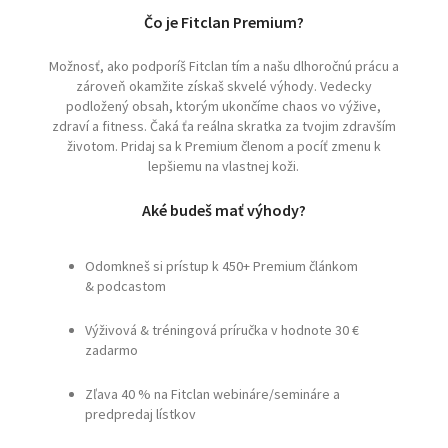
Čo je Fitclan Premium?
Možnosť, ako podporíš Fitclan tím a našu dlhoročnú prácu a
zároveň okamžite získaš skvelé výhody. Vedecky
podložený obsah, ktorým ukončíme chaos vo výžive,
zdraví a fitness. Čaká ťa reálna skratka za tvojim zdravším
životom. Pridaj sa k Premium členom a pocíť zmenu k
lepšiemu na vlastnej koži.
Aké budeš mať výhody?
Odomkneš si prístup k 450+ Premium článkom
& podcastom
Výživová & tréningová príručka v hodnote 30 €
zadarmo
Zľava 40 % na Fitclan webináre/semináre a
predpredaj lístkov