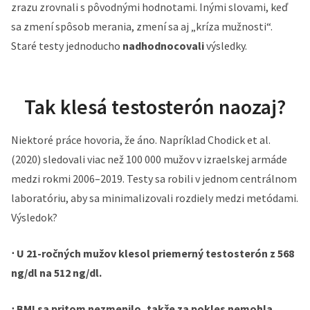
zrazu zrovnali s pôvodnými hodnotami. Inými slovami, keď
sa zmení spôsob merania, zmení sa aj „kríza mužnosti“.
Staré testy jednoducho
nadhodnocovali
výsledky.
Tak klesá testosterón naozaj?
Niektoré práce hovoria, že áno. Napríklad Chodick et al.
(2020) sledovali viac než 100 000 mužov v izraelskej armáde
medzi rokmi 2006–2019. Testy sa robili v jednom centrálnom
laboratóriu, aby sa minimalizovali rozdiely medzi metódami.
Výsledok?
⋅ U 21-ročných mužov klesol priemerný testosterón z 568
ng/dl na 512 ng/dl.
⋅ BMI sa pritom nezmenilo, takže za pokles nemohla