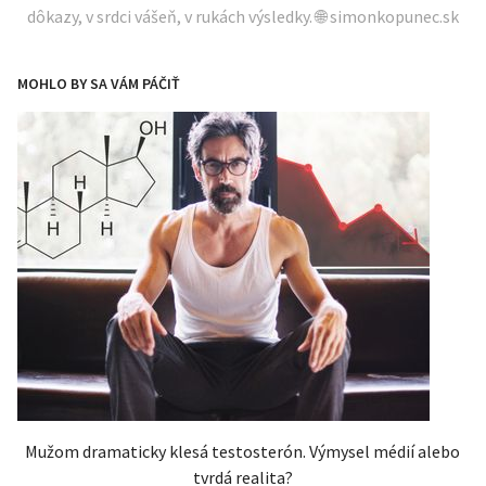
dôkazy, v srdci vášeň, v rukách výsledky. 🌐 simonkopunec.sk
MOHLO BY SA VÁM PÁČIŤ
Mužom dramaticky klesá testosterón. Výmysel médií alebo
tvrdá realita?