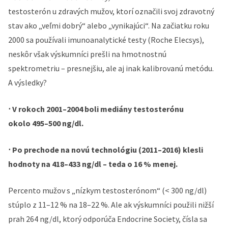
testosterón u zdravých mužov, ktorí označili svoj zdravotný
stav ako „veľmi dobrý“ alebo „vynikajúci“. Na začiatku roku
2000 sa používali imunoanalytické testy (Roche Elecsys),
neskôr však výskumníci prešli na hmotnostnú
spektrometriu – presnejšiu, ale aj inak kalibrovanú metódu.
A výsledky?
⋅ V rokoch 2001–2004 boli mediány testosterónu
okolo 495–500 ng/dl.
⋅ Po prechode na novú technológiu (2011–2016) klesli
hodnoty na 418–433 ng/dl – teda o 16 % menej.
Percento mužov s „nízkym testosterónom“ (< 300 ng/dl)
stúplo z 11–12 % na 18–22 %. Ale ak výskumníci použili nižší
prah 264 ng/dl, ktorý odporúča Endocrine Society, čísla sa