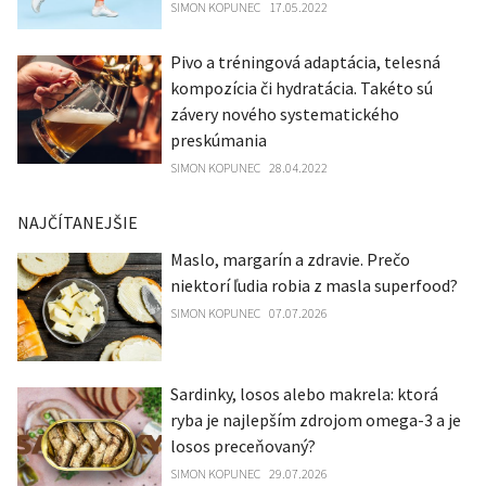
SIMON KOPUNEC
17.05.2022
Pivo a tréningová adaptácia, telesná
kompozícia či hydratácia. Takéto sú
závery nového systematického
preskúmania
SIMON KOPUNEC
28.04.2022
NAJČÍTANEJŠIE
Maslo, margarín a zdravie. Prečo
niektorí ľudia robia z masla superfood?
SIMON KOPUNEC
07.07.2026
Sardinky, losos alebo makrela: ktorá
ryba je najlepším zdrojom omega-3 a je
losos preceňovaný?
SIMON KOPUNEC
29.07.2026