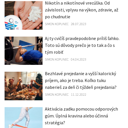
Nikotín a nikotínové vrecúška. Od
závislosti, vplyvu na výkon, zdravie, až
po chudnutie
SIMON KOPUNEC
28.07.2023
Aj ty cvičíš pravdepodobne príliš ľahko.
Toto sú dôvody prečo je to tak a čo s
tým robiť
SIMON KOPUNEC
04.04.2023
Bezhlavé prejedanie a vyšší kalorický
príjem, ako je treba. Koľko tuku
naberieš za deň či týždeň prejedania?
SIMON KOPUNEC
11.12.2022
Aktivácia zadku pomocou odporových
gúm. Úplná kravina alebo účinná
stratégia?