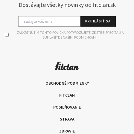
Dostávajte všetky novinky od fitclan.sk
PRIHLÁSIŤ SA
ZAŠKRTNUTÍM TOHTO POLÍČKA POTVRDZUJETE, ŽE STE SI PREČÍTALI A
SÚHLASÍTE S NAŠIMI PODMIENKAMI.
OBCHODNÉ PODMIENKY
FITCLAN
POSILŇOVANIE
STRAVA
ZDRAVIE