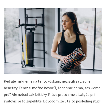
Keď ale mrkneme na tento
výskum
, nezistili sa žiadne
benefity. Teraz si možno hovoríš, že “a sme doma, zas vieme
prd”. Ale nebuď tak kritický. Práve preto sme písali, že pri
svalovici je to zapeklité. Dôvodom, že v tejto poslednej štúdii