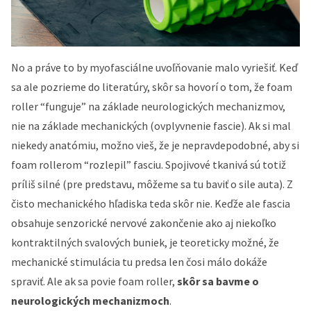
No a práve to by myofasciálne uvoľňovanie malo vyriešiť. Keď
sa ale pozrieme do literatúry, skôr sa hovorí o tom, že foam
roller “funguje” na základe neurologických mechanizmov,
nie na základe mechanických (ovplyvnenie fascie). Ak si mal
niekedy anatómiu, možno vieš, že je nepravdepodobné, aby si
foam rollerom “rozlepil” fasciu. Spojivové tkanivá sú totiž
príliš silné (pre predstavu, môžeme sa tu baviť o sile auta). Z
čisto mechanického hľadiska teda skôr nie. Keďže ale fascia
obsahuje senzorické nervové zakončenie ako aj niekoľko
kontraktilných svalových buniek, je teoreticky možné, že
mechanické stimulácia tu predsa len čosi málo dokáže
spraviť. Ale ak sa povie foam roller,
skôr sa bavme o
neurologických mechanizmoch
.