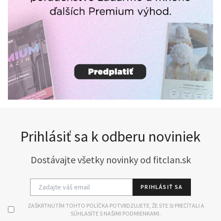
Prihlásiť sa k odberu noviniek
Dostávajte všetky novinky od fitclan.sk
PRIHLÁSIŤ SA
ZAŠKRTNUTÍM TOHTO POLÍČKA POTVRDZUJETE, ŽE STE SI PREČÍTALI A
SÚHLASÍTE S NAŠIMI PODMIENKAMI.