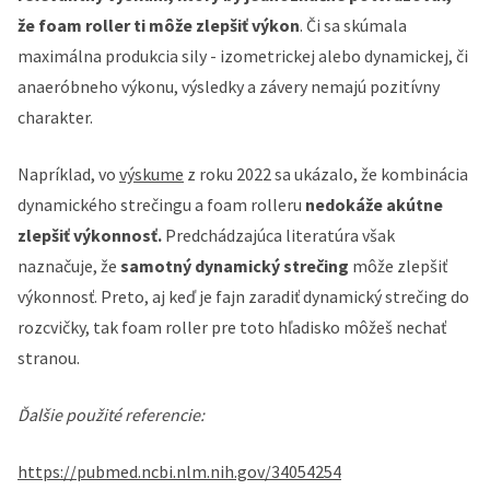
že foam roller ti môže zlepšiť výkon
. Či sa skúmala
maximálna produkcia sily - izometrickej alebo dynamickej, či
anaeróbneho výkonu, výsledky a závery nemajú pozitívny
charakter.
Napríklad, vo
výskume
z roku 2022 sa ukázalo, že kombinácia
dynamického strečingu a foam rolleru
nedokáže akútne
zlepšiť výkonnosť.
Predchádzajúca literatúra však
naznačuje, že
samotný dynamický strečing
môže zlepšiť
výkonnosť. Preto, aj keď je fajn zaradiť dynamický strečing do
rozcvičky, tak foam roller pre toto hľadisko môžeš nechať
stranou.
Ďalšie použité referencie:
https://pubmed.ncbi.nlm.nih.gov/34054254