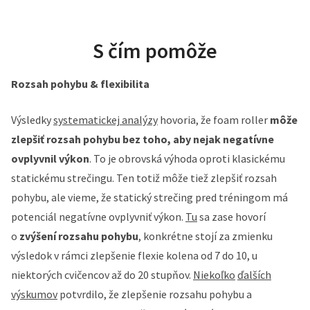
S čím pomôže
Rozsah pohybu & flexibilita
Výsledky
systematickej analýzy
hovoria, že foam roller
môže
zlepšiť rozsah pohybu bez toho, aby nejak negatívne
ovplyvnil výkon
. To je obrovská výhoda oproti klasickému
statickému strečingu. Ten totiž môže tiež zlepšiť rozsah
pohybu, ale vieme, že statický strečing pred tréningom má
potenciál negatívne ovplyvniť výkon.
Tu
sa zase hovorí
o
zvýšení rozsahu pohybu
, konkrétne stojí za zmienku
výsledok v rámci zlepšenie flexie kolena od 7 do 10, u
niektorých cvičencov až do 20 stupňov.
Niekoľko
ďalších
výskumov
potvrdilo, že zlepšenie rozsahu pohybu a