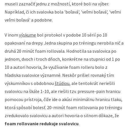
museli zaznačiť jednu z možností, ktoré boli na výber.
Napríklad, či ich svalovka bola 'boľavá', 'veľmi boľavá', 'veľmi
veľmi boľavá' a podobne.
V inom
výskume
bol protokol v podobe 10 sérií po 10
opakovaní na drepy. Jedna skupina po tréningu nerobila nič a
druhá 20 minút foam rollovala. Hodnotila sa svalovica po
jednom, dvoch i troch dňoch, konkrétne na stupnici od 1 po
10 a autori hovoria, že využívanie foam rolleru bolo z
hľadiska svalovice významné. Neskôr prišiel rovnaký tím
výskumníkov s obdobnou
štúdiou
, ale tentokrát neriešili
svalovicu na škále 1-10, ale riešili tzv. pressure-pain hranicu
pomocou prístroja, čiže ide o akúsi minimálnu hranicu tlaku,
ktorá spôsobí bolesť. 20-minút foam rollovania po tréningu
zredukovalo svalovicu a autori hovoria o silnom dôkaze, že
foam rollovanie redukuje svalovicu
.