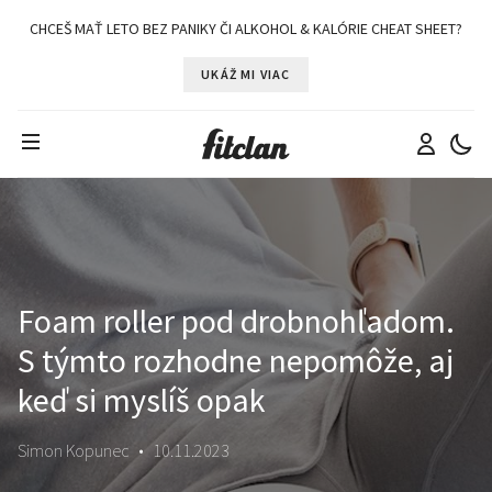
CHCEŠ MAŤ LETO BEZ PANIKY ČI ALKOHOL & KALÓRIE CHEAT SHEET?
UKÁŽ MI VIAC
Foam roller pod drobnohľadom.
S týmto rozhodne nepomôže, aj
keď si myslíš opak
Simon Kopunec
•
10.11.2023