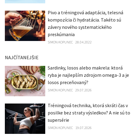
Pivo a tréningová adaptácia, telesná
kompozícia či hydratácia. Takéto sú
závery nového systematického
preskúmania
SIMON KOPUNEC
28.04.2022
NAJČÍTANEJŠIE
Sardinky, losos alebo makrela: ktorá
ryba je najlepším zdrojom omega-3 a je
losos preceňovaný?
SIMON KOPUNEC
29.07.2026
Tréningová technika, ktorá skráti čas v
posilke bez straty výsledkov? A nie sú to
supersérie
SIMON KOPUNEC
19.07.2026