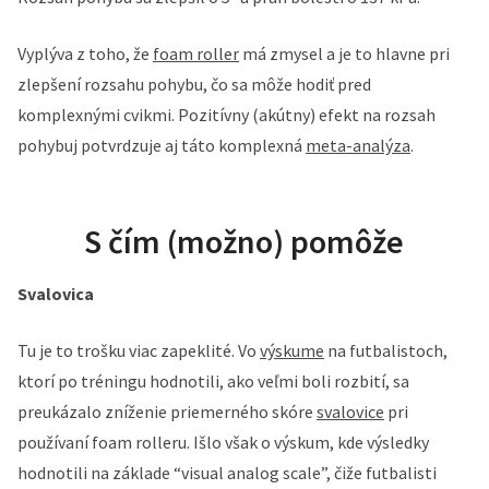
Vyplýva z toho, že
foam roller
má zmysel a je to hlavne pri
zlepšení rozsahu pohybu, čo sa môže hodiť pred
komplexnými cvikmi. Pozitívny (akútny) efekt na rozsah
pohybuj potvrdzuje aj táto komplexná
meta-analýza
.
S čím (možno) pomôže
Svalovica
Tu je to trošku viac zapeklité. Vo
výskume
na futbalistoch,
ktorí po tréningu hodnotili, ako veľmi boli rozbití, sa
preukázalo zníženie priemerného skóre
svalovice
pri
používaní foam rolleru. Išlo však o výskum, kde výsledky
hodnotili na základe “visual analog scale”, čiže futbalisti