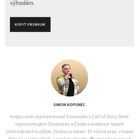
výhodám.
KÚPIŤ PREMIUM
SIMON KOPUNEC
Kedysi som reprezentoval Slovensko v Call of Duty. Dnes
reprezentujem Slovensko a Česko v evidence-based
informáciách o výžive, fitness a zdraví. 15-ročná prax, v hlave
dôkazy, v srdci vášeň, v rukách výsledky. 🌐 simonkopunec.sk