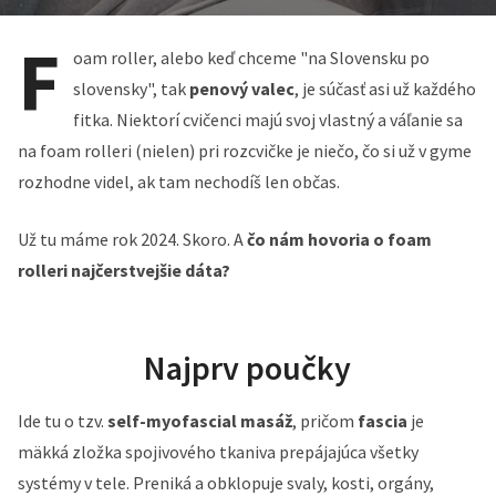
F
oam roller, alebo keď chceme "na Slovensku po
slovensky", tak
penový valec
, je súčasť asi už každého
fitka. Niektorí cvičenci majú svoj vlastný a váľanie sa
na foam rolleri (nielen) pri rozcvičke je niečo, čo si už v gyme
rozhodne videl, ak tam nechodíš len občas.
Už tu máme rok 2024. Skoro. A
čo nám hovoria o foam
rolleri najčerstvejšie dáta?
Najprv poučky
Ide tu o tzv.
self-myofascial masáž
, pričom
fascia
je
mäkká zložka spojivového tkaniva prepájajúca všetky
systémy v tele. Preniká a obklopuje svaly, kosti, orgány,