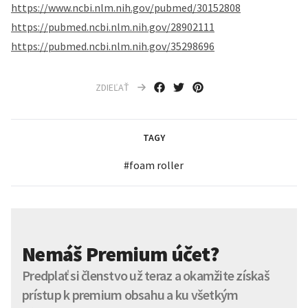
https://www.ncbi.nlm.nih.gov/pubmed/30152808
https://pubmed.ncbi.nlm.nih.gov/28902111
https://pubmed.ncbi.nlm.nih.gov/35298696
ZDIEĽAŤ
TAGY
#
foam roller
Nemáš Premium účet?
Predplať si členstvo už teraz a okamžite získaš
prístup k premium obsahu a ku všetkým