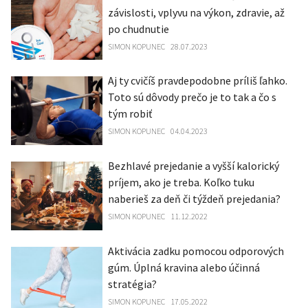
závislosti, vplyvu na výkon, zdravie, až
po chudnutie
SIMON KOPUNEC
28.07.2023
Aj ty cvičíš pravdepodobne príliš ľahko.
Toto sú dôvody prečo je to tak a čo s
tým robiť
SIMON KOPUNEC
04.04.2023
Bezhlavé prejedanie a vyšší kalorický
príjem, ako je treba. Koľko tuku
naberieš za deň či týždeň prejedania?
SIMON KOPUNEC
11.12.2022
Aktivácia zadku pomocou odporových
gúm. Úplná kravina alebo účinná
stratégia?
SIMON KOPUNEC
17.05.2022