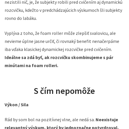
nezistili nič, je, že subjekty robili pred cvičením aj dynamickú
rozcvičku, kdežto v predchádzajúcich výskumoch šli subjekty
rovno do labáku.
Vyplýva z toho, že foam roller môže zlepšiť svalovicu, ale
nevieme úplne jasne určiť, či rovnaký benefit nenačerpáme
iba vďaka klasickej dynamickej rozcvičke pred cvičením.
Ideálne sa zdá byť, ak rozcvičku skombinujeme s pár
minútami na foam rolleri.
S čím nepomôže
Výkon / Sila
Rád by som bol na pozitívnej vlne, ale nedá sa.
Neexistuje
relevantný výskum, ktorý by jednoznačne potvrdzoval,