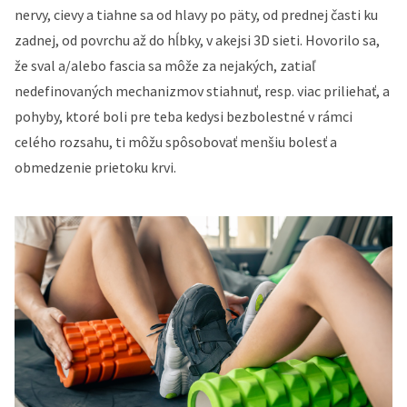
nervy, cievy a tiahne sa od hlavy po päty, od prednej časti ku
zadnej, od povrchu až do hĺbky, v akejsi 3D sieti. Hovorilo sa,
že sval a/alebo fascia sa môže za nejakých, zatiaľ
nedefinovaných mechanizmov stiahnuť, resp. viac priliehať, a
pohyby, ktoré boli pre teba kedysi bezbolestné v rámci
celého rozsahu, ti môžu spôsobovať menšiu bolesť a
obmedzenie prietoku krvi.