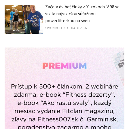
Začala dvíhať činky v 91 rokoch. V 98 sa
stala najstaršou súťažnou
powerlifterkou na svete
SIMON KOPUNEC
04.08.2026