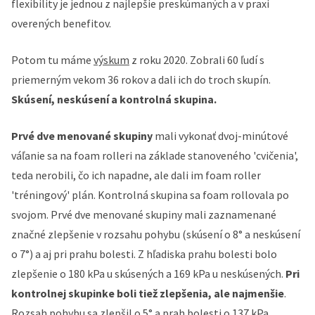
flexibility je jednou z najlepšie preskúmaných a v praxi
overených benefitov.
Potom tu máme
výskum
z roku 2020. Zobrali 60 ľudí s
priemerným vekom 36 rokov a dali ich do troch skupín.
Skúsení, neskúsení a kontrolná skupina.
Prvé dve menované skupiny
mali vykonať dvoj-minútové
váľanie sa na foam rolleri na základe stanoveného 'cvičenia',
teda nerobili, čo ich napadne, ale dali im foam roller
'tréningový' plán. Kontrolná skupina sa foam rollovala po
svojom. Prvé dve menované skupiny mali zaznamenané
značné zlepšenie v rozsahu pohybu (skúsení o 8° a neskúsení
o 7°) a aj pri prahu bolesti. Z hľadiska prahu bolesti bolo
zlepšenie o 180 kPa u skúsených a 169 kPa u neskúsených.
Pri
kontrolnej skupinke boli tiež zlepšenia, ale najmenšie
.
Rozsah pohybu sa zlepšil o 5° a prah bolesti o 137 kPa.