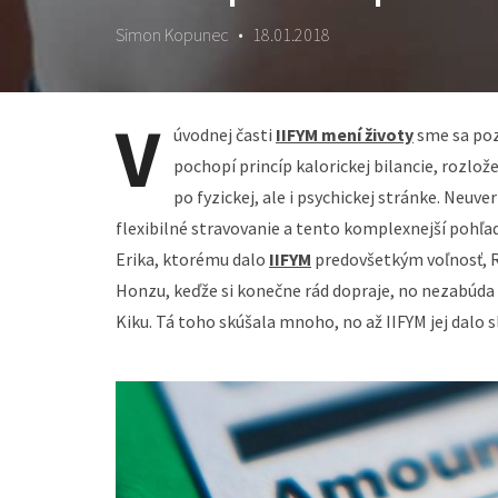
Simon Kopunec
•
18.01.2018
V
úvodnej časti
IIFYM mení životy
sme sa poz
pochopí princíp kalorickej bilancie, rozlože
po fyzickej, ale i psychickej stránke. Neuve
flexibilné stravovanie a tento komplexnejší pohľa
Erika, ktorému dalo
IIFYM
predovšetkým voľnosť, Ro
Honzu, keďže si konečne rád dopraje, no nezabúda n
Kiku. Tá toho skúšala mnoho, no až IIFYM jej dalo s