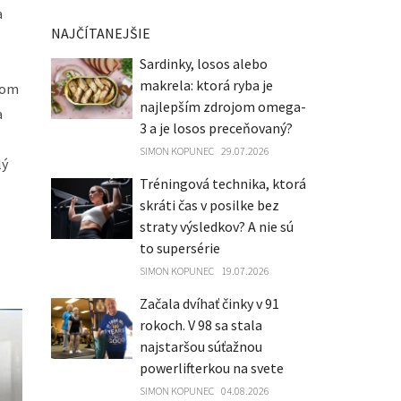
a
NAJČÍTANEJŠIE
Sardinky, losos alebo
makrela: ktorá ryba je
 som
najlepším zdrojom omega-
a
3 a je losos preceňovaný?
SIMON KOPUNEC
29.07.2026
lý
Tréningová technika, ktorá
skráti čas v posilke bez
straty výsledkov? A nie sú
to supersérie
SIMON KOPUNEC
19.07.2026
Začala dvíhať činky v 91
rokoch. V 98 sa stala
najstaršou súťažnou
powerlifterkou na svete
SIMON KOPUNEC
04.08.2026