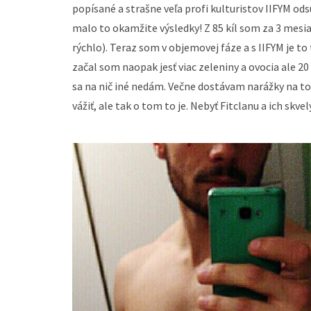
popísané a strašne veľa profi kulturistov IIFYM ods
malo to okamžite výsledky! Z 85 kíl som za 3 mesi
rýchlo). Teraz som v objemovej fáze a s IIFYM je to
začal som naopak jesť viac zeleniny a ovocia ale 2
sa na nič iné nedám. Večne dostávam narážky na to,
vážiť, ale tak o tom to je. Nebyť Fitclanu a ich skv