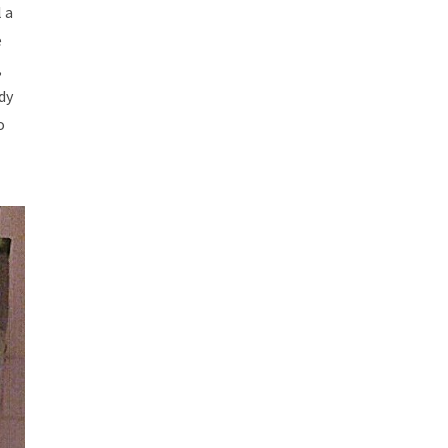
 a
e
,
dy
o