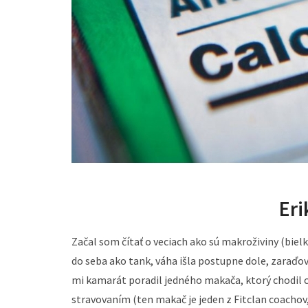
Eri
Začal som čítať o veciach ako sú makroživiny (bielk
do seba ako tank, váha išla postupne dole, zaraďov
mi kamarát poradil jedného makača, ktorý chodil cv
stravovaním (ten makač je jeden z Fitclan coachov, 