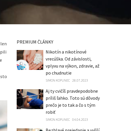
PREMIUM ČLÁNKY
elen
pili
Nikotín a nikotínové
vrecúška. Od závislosti,
me
vplyvu na výkon, zdravie, až
po chudnutie
isto
SIMON KOPUNEC
28.07.2023
Aj ty cvičíš pravdepodobne
príliš ľahko. Toto sú dôvody
prečo je to tak a čo s tým
robiť
SIMON KOPUNEC
04.04.2023
Bezhlavé prejedanie a vyšší