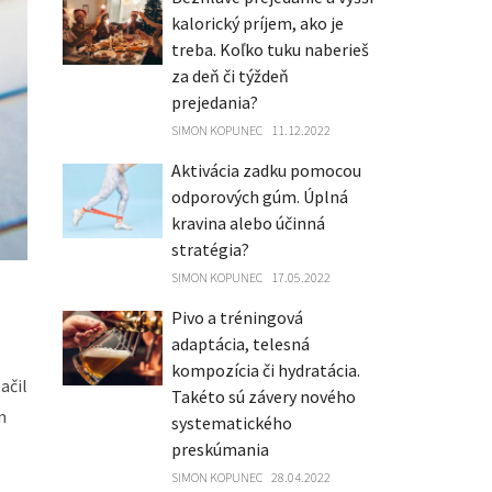
kalorický príjem, ako je
treba. Koľko tuku naberieš
za deň či týždeň
prejedania?
SIMON KOPUNEC
11.12.2022
Aktivácia zadku pomocou
odporových gúm. Úplná
kravina alebo účinná
stratégia?
SIMON KOPUNEC
17.05.2022
Pivo a tréningová
adaptácia, telesná
kompozícia či hydratácia.
ačil
Takéto sú závery nového
m
systematického
preskúmania
SIMON KOPUNEC
28.04.2022