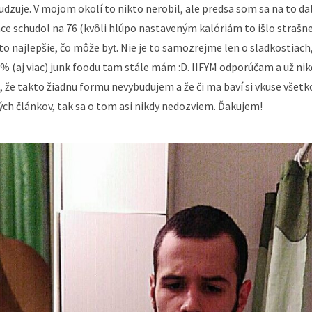
udzuje. V mojom okolí to nikto nerobil, ale predsa som sa na to dal
ace schudol na 76 (kvôli hlúpo nastaveným kalóriám to išlo strašn
 to najlepšie, čo môže byť. Nie je to samozrejme len o sladkostiach
0 % (aj viac) junk foodu tam stále mám :D. IIFYM odporúčam a už nik
 že takto žiadnu formu nevybudujem a že či ma baví si vkuse všetk
elých článkov, tak sa o tom asi nikdy nedozviem. Ďakujem!