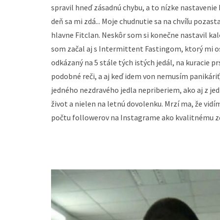
spravil hneď zásadnú chybu, a to nízke nastavenie 
deň sa mi zdá... Moje chudnutie sa na chvíľu pozasta
hlavne Fitclan. Neskôr som si konečne nastavil ka
som začal aj s Intermittent Fastingom, ktorý mi o
odkázaný na 5 stále tých istých jedál, na kuracie p
podobné reči, a aj keď idem von nemusím panikáriť,
jedného nezdravého jedla nepriberiem, ako aj z j
život a nielen na letnú dovolenku. Mrzí ma, že vidí
počtu followerov na Instagrame ako kvalitnému zd