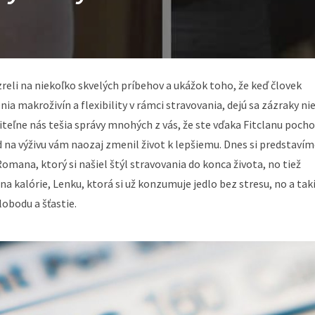
reli na niekoľko skvelých príbehov a ukážok toho, že keď človek
nia makroživín a flexibility v rámci stravovania, dejú sa zázraky ni
riteľne nás tešia správy mnohých z vás, že ste vďaka Fitclanu pocho
d na výživu vám naozaj zmenil život k lepšiemu. Dnes si predstaví
mana, ktorý si našiel štýl stravovania do konca života, no tiež
a kalórie, Lenku, ktorá si už konzumuje jedlo bez stresu, no a tak
lobodu a šťastie.