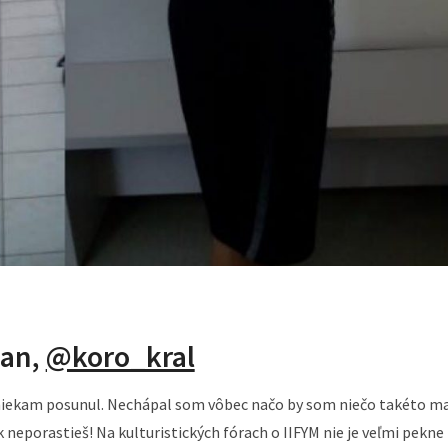
an,
@koro_kral
 niekam posunul. Nechápal som vôbec načo by som niečo takéto m
nak neporastieš! Na kulturistických fórach o IIFYM nie je veľmi pekne