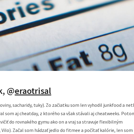
k, @
eraotrisal
oviny, sacharidy, tuky). Zo začiatku som len vyhodil junkfood a netl
al som aj cheatday, z ktorého sa však stávali aj cheatweeks. Poto
ičiť do rovnakého gymu ako on a vraj sa stravuje flexibilným
Vilo). Začal som hádzať jedlo do fitmee a počítať kalórie, len som