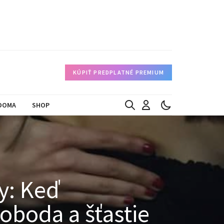
KÚPIŤ PREDPLATNÉ PREMIUM
DOMA
SHOP
ty: Keď
oboda a šťastie