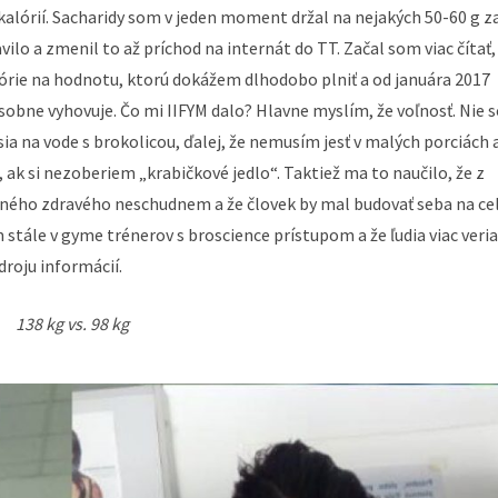
kalórií. Sacharidy som v jeden moment držal na nejakých 50-60 g z
vilo a zmenil to až príchod na internát do TT. Začal som viac čítať,
lórie na hodnotu, ktorú dokážem dlhodobo plniť a od januára 2017
sobne vyhovuje. Čo mi IIFYM dalo? Hlavne myslím, že voľnosť. Nie
rsia na vode s brokolicou, ďalej, že nemusím jesť v malých porciách 
 ak si nezoberiem „krabičkové jedlo“. Taktiež ma to naučilo, že z
edného zdravého neschudnem a že človek by mal budovať seba na ce
m stále v gyme trénerov s broscience prístupom a že ľudia viac veria
roju informácií.
138 kg vs. 98 kg