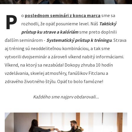
P
o
poslednom seminári z konca marca
sme sa
rozhodli, že opäť posunieme level. Náš
Taktický
prístup ku strave a kalóriám
sme preto doplnili
ďalším seminárom -
Systematický prístup k tréningu
. Strava
aj tréning sú neoddeliteľnou kombináciou, a tak sme
vytvorili dvojseminár a zároveň víkend nabitý informáciami.
Víkend, na ktorý sa nezabúda! Dokopy zhruba 10 hodín
vzdelávania, skvelej atmosféry, fanúšikov Fitclanu a
zdravého životného štýlu. Opäť to bolo famózne!
Každého sme najprv obdarovali...