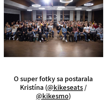
O super fotky sa postarala
Kristína (
@kikeseats
/
@kikesmo
)