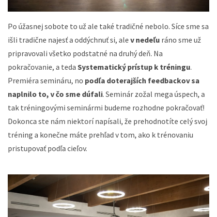
Po úžasnej sobote to už ale také tradičné nebolo. Síce sme sa
išli tradične najesť a oddýchnuť si, ale
v nedeľu
ráno sme už
pripravovali všetko podstatné na druhý deň. Na
pokračovanie, a teda
Systematický prístup k tréningu
.
Premiéra semináru, no
podľa doterajších feedbackov sa
naplnilo to, v čo sme dúfali
. Seminár zožal mega úspech, a
tak tréningovými seminármi budeme rozhodne pokračovať!
Dokonca ste nám niektorí napísali, že prehodnotíte celý svoj
tréning a konečne máte prehľad v tom, ako k trénovaniu
pristupovať podľa cieľov.