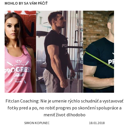
MOHLO BY SA VÁM PÁČIŤ
Fitclan Coaching: Nie je umenie rýchlo schudnúť a vystavovať
fotky pred a po, no robiť progres po skončení spolupráce a
meniť život dlhodobo
SIMON KOPUNEC
18.01.2018