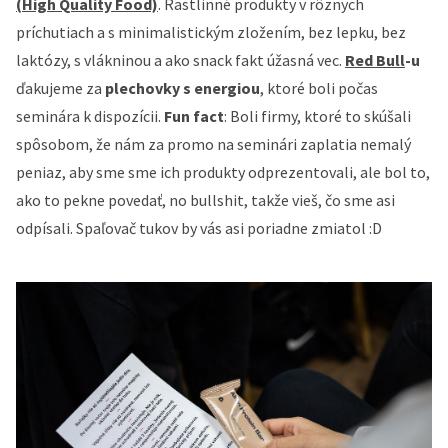
(High Quality Food)
. Rastlinné produkty v rôznych
príchutiach a s minimalistickým zložením, bez lepku, bez
laktózy, s vlákninou a ako snack fakt úžasná vec.
Red Bull
-u
ďakujeme za
plechovky s energiou
, ktoré boli počas
seminára k dispozícii.
Fun fact
: Boli firmy, ktoré to skúšali
spôsobom, že nám za promo na seminári zaplatia nemalý
peniaz, aby sme sme ich produkty odprezentovali, ale bol to,
ako to pekne povedať, no bullshit, takže vieš, čo sme asi
odpísali. Spaľovač tukov by vás asi poriadne zmiatol :D