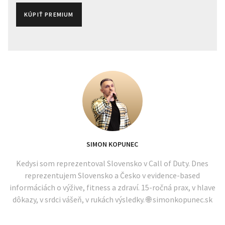
KÚPIŤ PREMIUM
SIMON KOPUNEC
Kedysi som reprezentoval Slovensko v Call of Duty. Dnes
reprezentujem Slovensko a Česko v evidence-based
informáciách o výžive, fitness a zdraví. 15-ročná prax, v hlave
dôkazy, v srdci vášeň, v rukách výsledky. 🌐 simonkopunec.sk