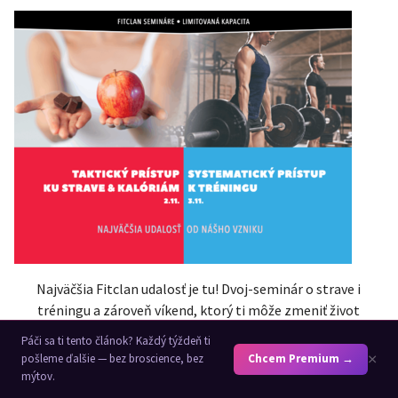
Najväčšia Fitclan udalosť je tu! Dvoj-seminár o strave i
tréningu a zároveň víkend, ktorý ti môže zmeniť život
SIMON KOPUNEC
02.09.2019
Páči sa ti tento článok? Každý týždeň ti
×
pošleme ďalšie — bez broscience, bez
Chcem Premium →
mýtov.