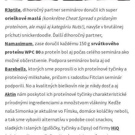
R3ptile
, dlhoročný partner seminárov doručil ich super
orieškové maslá
(konkrétne Cheat Spread s pridaným
proteínom, ale majú aj kategóriu Nuts!)
, navyše v brutálnej
príchuti snickerdoodle. Ďalší dlhoročný partner,
Namaximum
, zase doručil každému 150 g
srvátkového
proteínu WPC 80
a proteín bol aj počas celého seminára ako
možné občerstvenie. Podpora seminárov bola aj od
Barebells
, ktorých sme poprosili o ich proteínové tyčinky a
proteínový milkshake, pričom s radosťou Fitclan seminár
podporili. No a kvalitných bielkovín nie je nikdy dosť a aj
Aktin
nám poskytol ich proteínové tyčinky charakteristické
prírodnými ingredienciami a množstvom vlákniny. Keďže
naša Simonka je aktuálne vo Fínsku, domáce koláčiky neboli,
a tak sme vybavili alternatívu v podobe cool snackov,
sladkých i slaných (guľôčky, tyčinky a čipsy) od firmy
HiQ