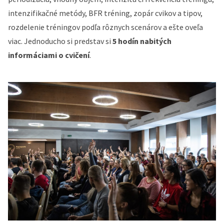
intenzifikačné metódy, BFR tréning, zopár cvikov a tipov,
rozdelenie tréningov podľa rôznych scenárov a ešte oveľa
viac. Jednoducho si predstav si
5 hodín nabitých
informáciami o cvičení
.