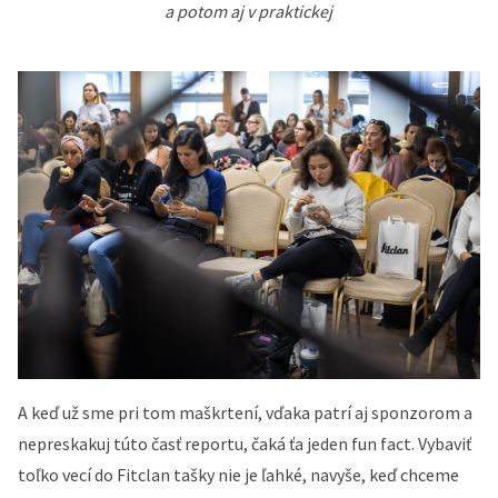
a potom aj v praktickej
A keď už sme pri tom maškrtení, vďaka patrí aj sponzorom a
nepreskakuj túto časť reportu, čaká ťa jeden fun fact. Vybaviť
toľko vecí do Fitclan tašky nie je ľahké, navyše, keď chceme