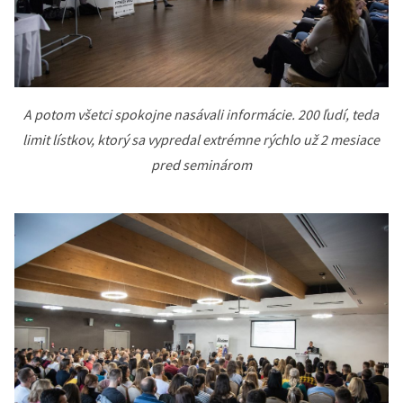
A potom všetci spokojne nasávali informácie. 200 ľudí, teda
limit lístkov, ktorý sa vypredal extrémne rýchlo už 2 mesiace
pred seminárom