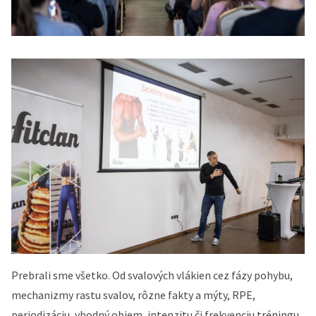
Prebrali sme všetko. Od svalových vlákien cez fázy pohybu,
mechanizmy rastu svalov, rôzne fakty a mýty, RPE,
periodizáciu, vhodný objem, intenzitu či frekvenciu tréningu,