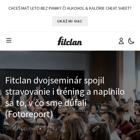
CHCEŠ MAŤ LETO BEZ PANIKY ČI ALKOHOL & KALÓRIE CHEAT SHEET?
UKÁŽ MI VIAC
Fitclan dvojseminár spojil
stravovanie i tréning a naplnilo
sa to, v čo sme dúfali
(Fotoreport)
Simon Kopunec
•
07.11.2019