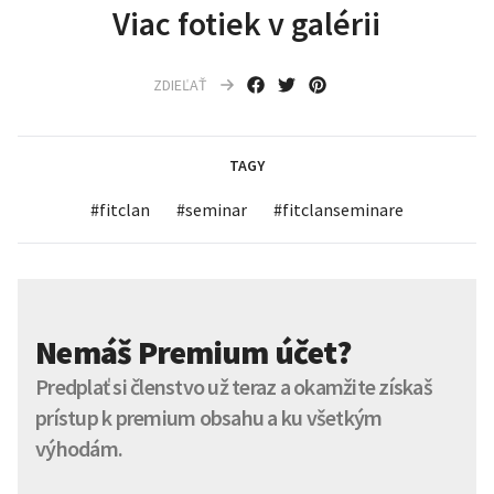
Viac fotiek v galérii
ZDIEĽAŤ
TAGY
#
fitclan
#
seminar
#
fitclanseminare
Nemáš Premium účet?
Predplať si členstvo už teraz a okamžite získaš
prístup k premium obsahu a ku všetkým
výhodám.