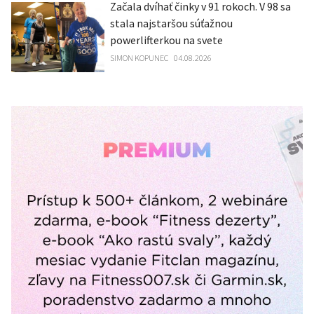
Začala dvíhať činky v 91 rokoch. V 98 sa
stala najstaršou súťažnou
powerlifterkou na svete
SIMON KOPUNEC
04.08.2026