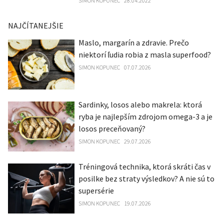
SIMON KOPUNEC
28.04.2022
NAJČÍTANEJŠIE
Maslo, margarín a zdravie. Prečo
niektorí ľudia robia z masla superfood?
SIMON KOPUNEC
07.07.2026
Sardinky, losos alebo makrela: ktorá
ryba je najlepším zdrojom omega-3 a je
losos preceňovaný?
SIMON KOPUNEC
29.07.2026
Tréningová technika, ktorá skráti čas v
posilke bez straty výsledkov? A nie sú to
supersérie
SIMON KOPUNEC
19.07.2026