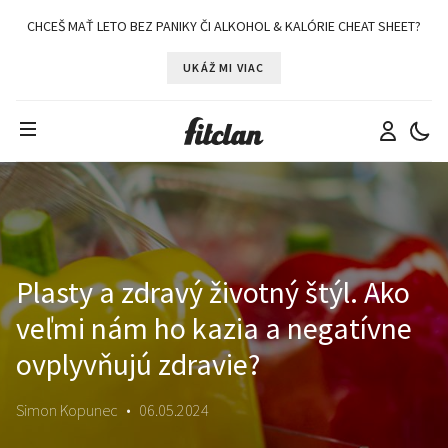
CHCEŠ MAŤ LETO BEZ PANIKY ČI ALKOHOL & KALÓRIE CHEAT SHEET?
UKÁŽ MI VIAC
Plasty a zdravý životný štýl. Ako
veľmi nám ho kazia a negatívne
ovplyvňujú zdravie?
Simon Kopunec
•
06.05.2024