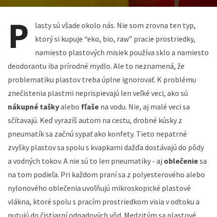
P
lasty sú všade okolo nás. Nie som zrovna ten typ,
ktorý si kupuje “eko, bio, raw” pracie prostriedky,
namiesto plastových misiek používa sklo a namiesto
deodorantu iba prírodné mydlo. Ale to neznamená, že
problematiku plastov treba úplne ignorovať. K problému
znečistenia plastmi neprispievajú len veľké veci, ako sú
nákupné tašky
alebo
fľaše
na vodu. Nie, aj malé veci sa
sčítavajú. Keď vyrazíš autom na cestu, drobné kúsky z
pneumatík sa začnú sypať ako konfety. Tieto nepatrné
zvyšky plastov sa spolu s kvapkami dažďa dostávajú do pôdy
a vodných tokov. A nie sú to len pneumatiky - aj
oblečenie
sa
na tom podieľa. Pri každom praní sa z polyesterového alebo
nylonového oblečenia uvoľňujú mikroskopické plastové
vlákna, ktoré spolu s pracím prostriedkom visia v odtoku a
putujú do čistiarní odpadových vôd. Medzitým sa plastové