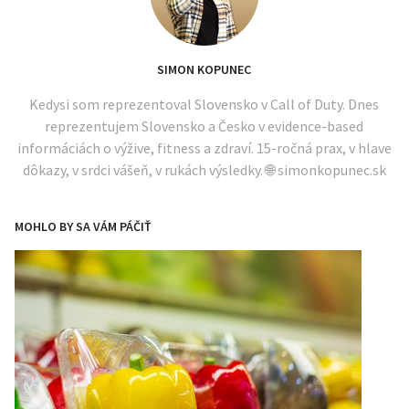
SIMON KOPUNEC
Kedysi som reprezentoval Slovensko v Call of Duty. Dnes
reprezentujem Slovensko a Česko v evidence-based
informáciách o výžive, fitness a zdraví. 15-ročná prax, v hlave
dôkazy, v srdci vášeň, v rukách výsledky. 🌐 simonkopunec.sk
MOHLO BY SA VÁM PÁČIŤ