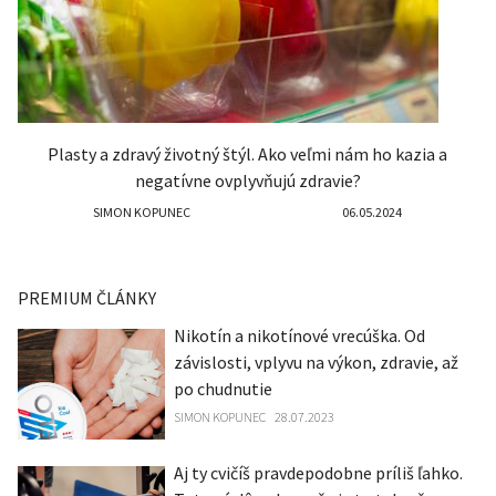
Plasty a zdravý životný štýl. Ako veľmi nám ho kazia a
negatívne ovplyvňujú zdravie?
SIMON KOPUNEC
06.05.2024
PREMIUM ČLÁNKY
Nikotín a nikotínové vrecúška. Od
závislosti, vplyvu na výkon, zdravie, až
po chudnutie
SIMON KOPUNEC
28.07.2023
Aj ty cvičíš pravdepodobne príliš ľahko.