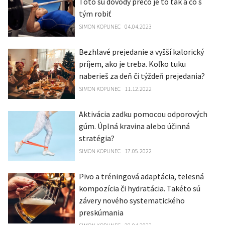
Toto sú dôvody prečo je to tak a čo s
tým robiť
SIMON KOPUNEC
04.04.2023
Bezhlavé prejedanie a vyšší kalorický
príjem, ako je treba. Koľko tuku
naberieš za deň či týždeň prejedania?
SIMON KOPUNEC
11.12.2022
Aktivácia zadku pomocou odporových
gúm. Úplná kravina alebo účinná
stratégia?
SIMON KOPUNEC
17.05.2022
Pivo a tréningová adaptácia, telesná
kompozícia či hydratácia. Takéto sú
závery nového systematického
preskúmania