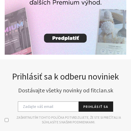
Prihlásiť sa k odberu noviniek
Dostávajte všetky novinky od fitclan.sk
PRIHLÁSIŤ SA
ZAŠKRTNUTÍM TOHTO POLÍČKA POTVRDZUJETE, ŽE STE SI PREČÍTALI A
SÚHLASÍTE S NAŠIMI PODMIENKAMI.