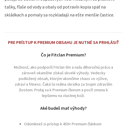
tašky, fľaše od vody a obaly od potravín kopia späť na
skládkach a pomaly sa rozkladajú na ešte menšie častice.
PRE PRÍSTUP K PREMIUM OBSAHU JE NUTNÉ SA PRIHLÁSIŤ
Čo je Fitclan Premium?
Možnosť, ako podporíš Fitclan tím a našu dlhoročnú prácu a
zároveň okamžite získaš skvelé výhody. Vedecky
podložený obsah, ktorým ukončíme chaos vo výžive,
zdraví a fitness. Čaká ťa reálna skratka za tvojim zdravším
životom. Pridaj sa k Premium členom a pocíť zmenu k
lepšiemu na vlastnej koži.
Aké budeš mať výhody?
Odomkneš si prístup k 450+ Premium článkom