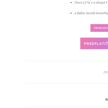
Zľava 13 % v e-shope F
a ďalšie skvelé benefit
PRIHLÁS
PREDPLATIŤ
ZD
#