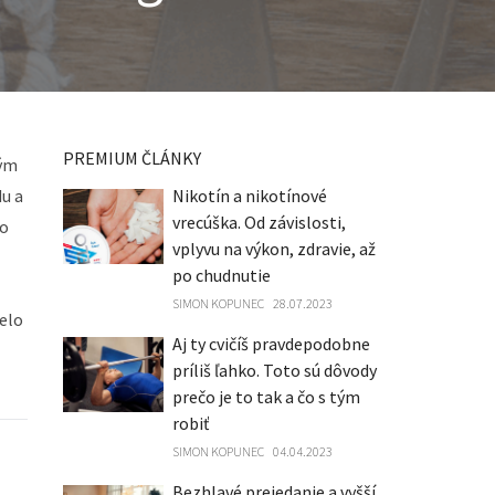
PREMIUM ČLÁNKY
rým
du a
Nikotín a nikotínové
vrecúška. Od závislosti,
do
vplyvu na výkon, zdravie, až
po chudnutie
SIMON KOPUNEC
28.07.2023
telo
Aj ty cvičíš pravdepodobne
príliš ľahko. Toto sú dôvody
prečo je to tak a čo s tým
robiť
SIMON KOPUNEC
04.04.2023
Bezhlavé prejedanie a vyšší