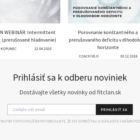
N WEBINÁR: Intermittent
Porovnanie konštantného a
g (prerušované hladovanie)
prerušovaného deficitu v dlhod
horizonte
 KOPUNEC
22.04.2020
COACH VILO
03.12.2018
Prihlásiť sa k odberu noviniek
Dostávajte všetky novinky od fitclan.sk
PRIHLÁSIŤ SA
NUTÍM TOHTO POLÍČKA POTVRDZUJETE, ŽE STE SI PREČÍTALI A SÚHLASÍTE S NAŠIMI PO