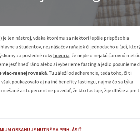
je len nástroj, vďaka ktorému sa niektorí lepšie prispôsobia
e hlavne u študentov, neznášačov raňajok či jednoducho u ľudí, kto
 Výskumy za posledné roky
hovoria
, že nejde o nejakú čarovnú metó
neme jesť hneď ráno alebo si vyberieme fasting a jedlo posunieme 
e viac-menej rovnaká
. Tu záleží od adherencie, teda toho, či ti
 však poukazovalo aj na iné benefity fastingu, najmä čo sa týka
zmiešané a stopercentne povedať, že kto fastuje, žije dlhšie a pre 
EMIUM OBSAHU JE NUTNÉ SA PRIHLÁSIŤ