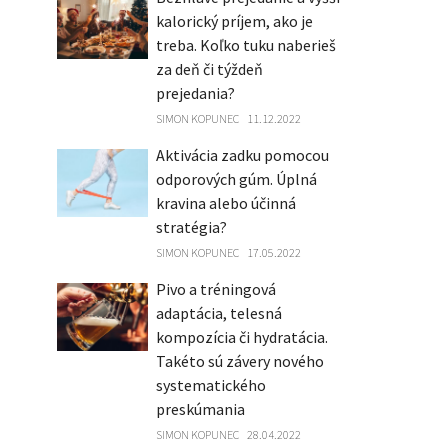
kalorický príjem, ako je
treba. Koľko tuku naberieš
za deň či týždeň
prejedania?
SIMON KOPUNEC
11.12.2022
Aktivácia zadku pomocou
odporových gúm. Úplná
kravina alebo účinná
stratégia?
SIMON KOPUNEC
17.05.2022
Pivo a tréningová
adaptácia, telesná
kompozícia či hydratácia.
Takéto sú závery nového
systematického
preskúmania
SIMON KOPUNEC
28.04.2022