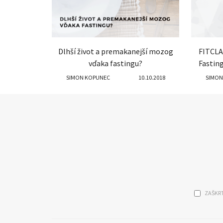
Dlhší život a premakanejší mozog
FITCLA
vďaka fastingu?
Fastin
SIMON KOPUNEC
10.10.2018
SIMON
ZAŠKRT