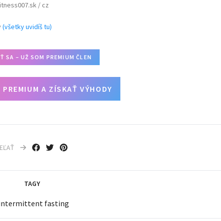
itness007.sk / cz
y
(všetky uvidíš tu)
IŤ SA – UŽ SOM PREMIUM ČLEN
 PREMIUM A ZÍSKAŤ VÝHODY
IEĽAŤ
TAGY
intermittent fasting