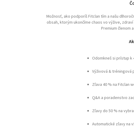
Čo
Možnosť, ako podporíš Fitclan tím a našu dlhoro
obsah, ktorým ukončíme chaos vo výžive, zdraví a 
Premium členom a 
Ak
Odomkneš si prístup k
Výživová & tréningová 
Zľava 40 % na Fitclan 
Q&A a poradenstvo zad
Zľavy do 50 % na vybra
Automatické zľavy na 