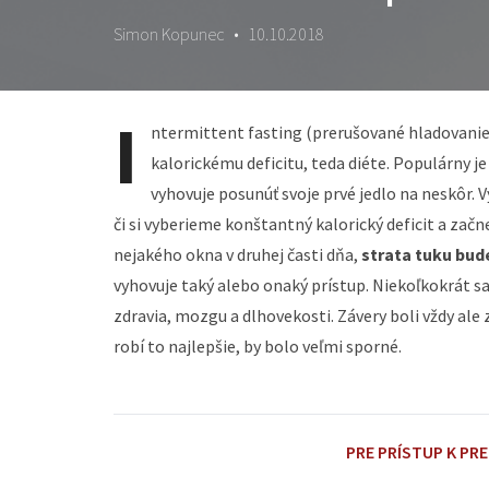
Simon Kopunec
•
10.10.2018
I
ntermittent fasting (prerušované hladovanie) 
kalorickému deficitu, teda diéte. Populárny j
vyhovuje posunúť svoje prvé jedlo na neskôr.
či si vyberieme konštantný kalorický deficit a zač
nejakého okna v druhej časti dňa,
strata tuku bud
vyhovuje taký alebo onaký prístup. Niekoľkokrát sa
zdravia, mozgu a dlhovekosti. Závery boli vždy ale 
robí to najlepšie, by bolo veľmi sporné.
PRE PRÍSTUP K PR