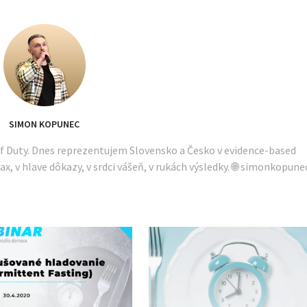
SIMON KOPUNEC
of Duty. Dnes reprezentujem Slovensko a Česko v evidence-based
ax, v hlave dôkazy, v srdci vášeň, v rukách výsledky. 🌐 simonkopune