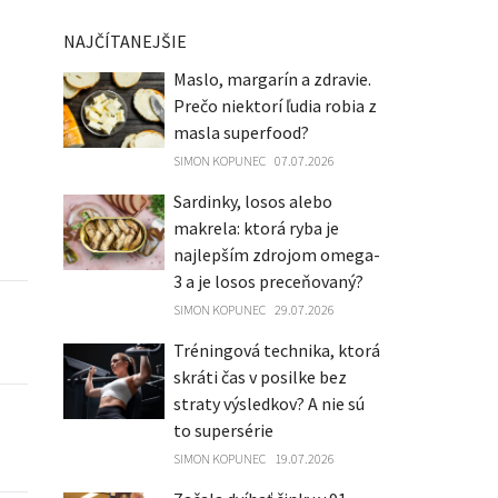
NAJČÍTANEJŠIE
Maslo, margarín a zdravie.
Prečo niektorí ľudia robia z
masla superfood?
SIMON KOPUNEC
07.07.2026
Sardinky, losos alebo
makrela: ktorá ryba je
najlepším zdrojom omega-
3 a je losos preceňovaný?
SIMON KOPUNEC
29.07.2026
Tréningová technika, ktorá
skráti čas v posilke bez
straty výsledkov? A nie sú
to supersérie
SIMON KOPUNEC
19.07.2026