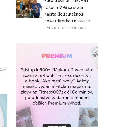
Začala dvíhať činky v 91
rokoch. V 98 sa stala
najstaršou súťažnou
powerlifterkou na svete
SIMON KOPUNEC
04.08.2026
c.sk