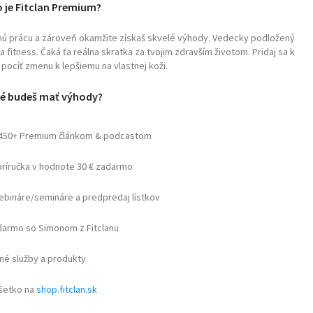
 je Fitclan Premium?
čnú prácu a zároveň okamžite získaš skvelé výhody. Vedecky podložený
fitness. Čaká ťa reálna skratka za tvojim zdravším životom. Pridaj sa k
pocíť zmenu k lepšiemu na vlastnej koži.
é budeš mať výhody?
 450+ Premium článkom & podcastom
príručka v hodnote 30 € zadarmo
webináre/semináre a predpredaj lístkov
armo so Simonom z Fitclanu
né služby a produkty
všetko na
shop.fitclan.sk