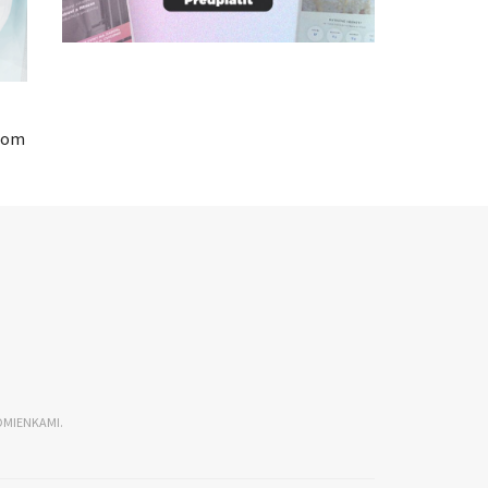
obom
DMIENKAMI.