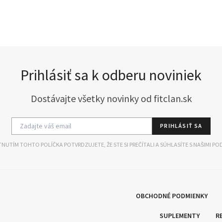
Prihlásiť sa k odberu noviniek
Dostávajte všetky novinky od fitclan.sk
PRIHLÁSIŤ SA
NUTÍM TOHTO POLÍČKA POTVRDZUJETE, ŽE STE SI PREČÍTALI A SÚHLASÍTE S NAŠIMI PO
OBCHODNÉ PODMIENKY
SUPLEMENTY
R