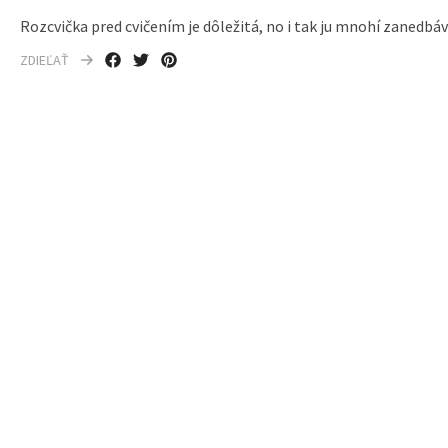
Rozcvička pred cvičením je dôležitá, no i tak ju mnohí zanedbáv
ZDIEĽAŤ