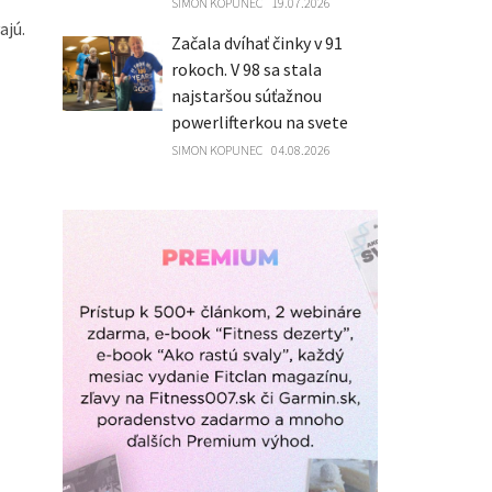
SIMON KOPUNEC
19.07.2026
ajú.
Začala dvíhať činky v 91
rokoch. V 98 sa stala
najstaršou súťažnou
powerlifterkou na svete
SIMON KOPUNEC
04.08.2026