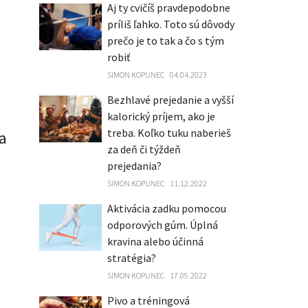
Aj ty cvičíš pravdepodobne
príliš ľahko. Toto sú dôvody
prečo je to tak a čo s tým
robiť
SIMON KOPUNEC
04.04.2023
Bezhlavé prejedanie a vyšší
kalorický príjem, ako je
treba. Koľko tuku naberieš
a
za deň či týždeň
prejedania?
SIMON KOPUNEC
11.12.2022
Aktivácia zadku pomocou
odporových gúm. Úplná
kravina alebo účinná
stratégia?
SIMON KOPUNEC
17.05.2022
Pivo a tréningová