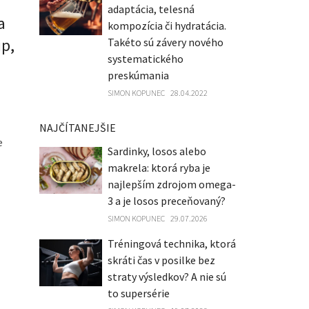
adaptácia, telesná
a
kompozícia či hydratácia.
ip,
Takéto sú závery nového
systematického
preskúmania
SIMON KOPUNEC
28.04.2022
NAJČÍTANEJŠIE
e
Sardinky, losos alebo
makrela: ktorá ryba je
najlepším zdrojom omega-
3 a je losos preceňovaný?
SIMON KOPUNEC
29.07.2026
Tréningová technika, ktorá
skráti čas v posilke bez
straty výsledkov? A nie sú
to supersérie