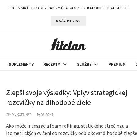
CHCEŠ MAŤ LETO BEZ PANIKY ČI ALKOHOL & KALÓRIE CHEAT SHEET?
UKÁŽ MI VIAC
SUPLEMENTY
RECEPTY
SLUŽBY
PREMIUM
Zlepši svoje výsledky: Vplyv strategickej
rozcvičky na dlhodobé ciele
SIMON KOPUNEC
19.06.2024
Ako môže integrácia foam rollingu, statického strečingu a
izometrických cvičení do rozcvičky odblokovať dlhodobé zlepš