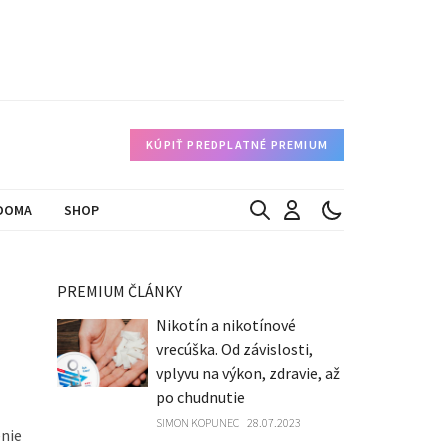
KÚPIŤ PREDPLATNÉ PREMIUM
DOMA
SHOP
PREMIUM ČLÁNKY
Nikotín a nikotínové
vrecúška. Od závislosti,
vplyvu na výkon, zdravie, až
po chudnutie
SIMON KOPUNEC
28.07.2023
enie