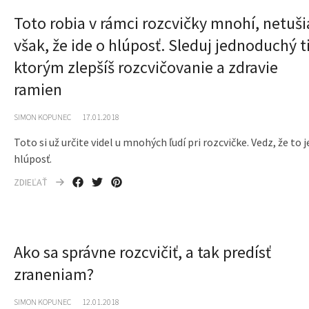
Toto robia v rámci rozcvičky mnohí, netuši
však, že ide o hlúposť. Sleduj jednoduchý t
ktorým zlepšíš rozcvičovanie a zdravie
ramien
SIMON KOPUNEC
17.01.2018
Toto si už určite videl u mnohých ľudí pri rozcvičke. Vedz, že to j
hlúposť.
ZDIEĽAŤ
Ako sa správne rozcvičiť, a tak predísť
zraneniam?
SIMON KOPUNEC
12.01.2018