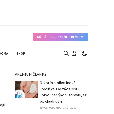
KÚPIŤ PREDPLATNÉ PREMIUM
DOMA
SHOP
PREMIUM ČLÁNKY
Nikotín a nikotínové
vrecúška. Od závislosti,
vplyvu na výkon, zdravie, až
po chudnutie
ajú.
SIMON KOPUNEC
28.07.2023