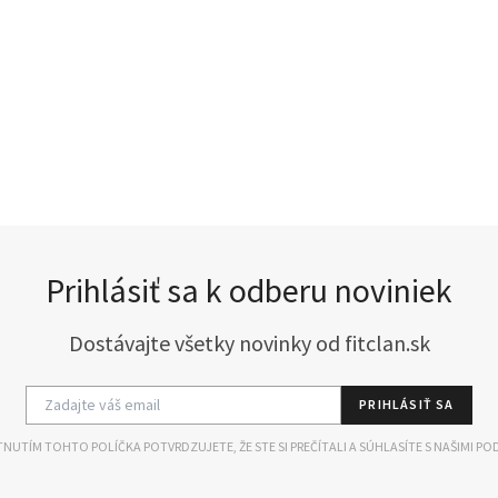
Prihlásiť sa k odberu noviniek
Dostávajte všetky novinky od fitclan.sk
PRIHLÁSIŤ SA
NUTÍM TOHTO POLÍČKA POTVRDZUJETE, ŽE STE SI PREČÍTALI A SÚHLASÍTE S NAŠIMI PO