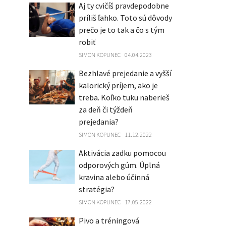
Aj ty cvičíš pravdepodobne
príliš ľahko. Toto sú dôvody
prečo je to tak a čo s tým
robiť
SIMON KOPUNEC
04.04.2023
Bezhlavé prejedanie a vyšší
kalorický príjem, ako je
treba. Koľko tuku naberieš
za deň či týždeň
prejedania?
SIMON KOPUNEC
11.12.2022
Aktivácia zadku pomocou
odporových gúm. Úplná
kravina alebo účinná
stratégia?
SIMON KOPUNEC
17.05.2022
Pivo a tréningová