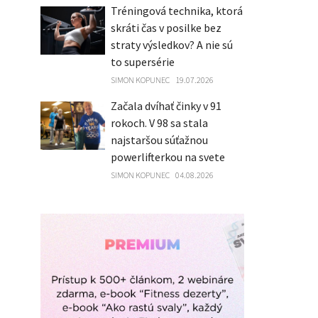
Tréningová technika, ktorá
skráti čas v posilke bez
straty výsledkov? A nie sú
to supersérie
SIMON KOPUNEC
19.07.2026
Začala dvíhať činky v 91
rokoch. V 98 sa stala
najstaršou súťažnou
powerlifterkou na svete
SIMON KOPUNEC
04.08.2026