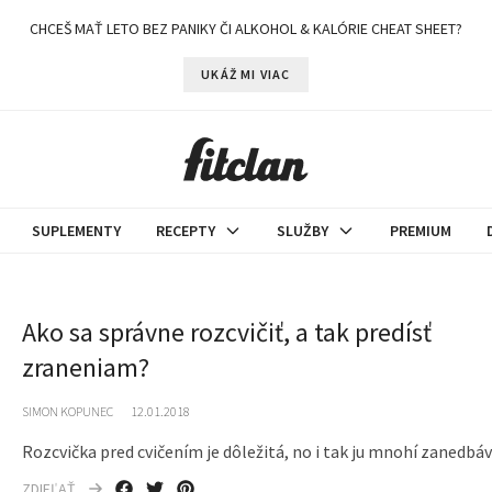
CHCEŠ MAŤ LETO BEZ PANIKY ČI ALKOHOL & KALÓRIE CHEAT SHEET?
UKÁŽ MI VIAC
SUPLEMENTY
RECEPTY
SLUŽBY
PREMIUM
Ako sa správne rozcvičiť, a tak predísť
zraneniam?
SIMON KOPUNEC
12.01.2018
Rozcvička pred cvičením je dôležitá, no i tak ju mnohí zanedbáv
ZDIEĽAŤ