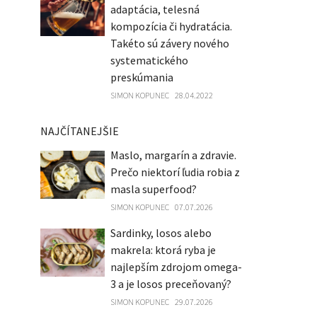
adaptácia, telesná
kompozícia či hydratácia.
Takéto sú závery nového
systematického
preskúmania
SIMON KOPUNEC
28.04.2022
NAJČÍTANEJŠIE
Maslo, margarín a zdravie.
Prečo niektorí ľudia robia z
masla superfood?
SIMON KOPUNEC
07.07.2026
Sardinky, losos alebo
makrela: ktorá ryba je
najlepším zdrojom omega-
3 a je losos preceňovaný?
SIMON KOPUNEC
29.07.2026